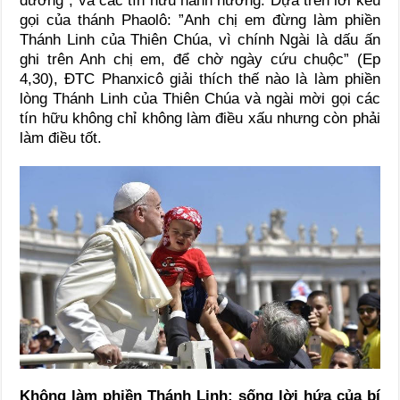
đường”, và các tín hữu hành hương. Dựa trên lời kêu
gọi của thánh Phaolô: ”Anh chị em đừng làm phiền
Thánh Linh của Thiên Chúa, vì chính Ngài là dấu ấn
ghi trên Anh chị em, để chờ ngày cứu chuộc” (Ep
4,30), ĐTC Phanxicô giải thích thế nào là làm phiền
lòng Thánh Linh của Thiên Chúa và ngài mời gọi các
tín hữu không chỉ không làm điều xấu nhưng còn phải
làm điều tốt.
Không làm phiền Thánh Linh: sống lời hứa của bí