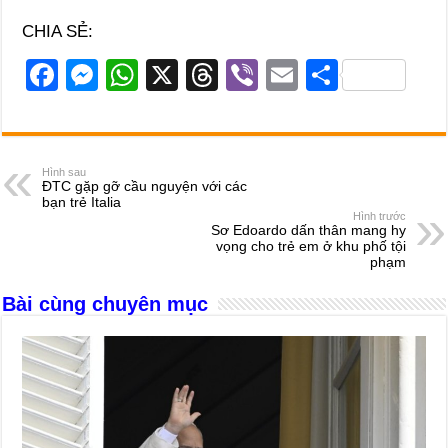
CHIA SẺ:
F
M
W
X
T
Vi
E
S
a
e
h
hr
b
m
h
c
ss
at
e
er
ail
ar
e
e
s
a
e
Hình sau
ĐTC gặp gỡ cầu nguyện với các
b
n
A
d
bạn trẻ Italia
Hình trước
o
g
p
s
Sơ Edoardo dấn thân mang hy
vọng cho trẻ em ở khu phố tội
o
er
p
phạm
k
Bài cùng chuyên mục