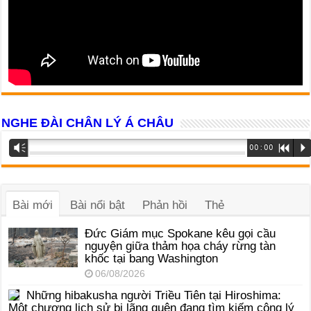
NGHE ĐÀI CHÂN LÝ Á CHÂU
Trình
Vm
00:00
R
P
phát
âm
thanh
Bài mới
Bài nổi bật
Phản hồi
Thẻ
Đức Giám mục Spokane kêu gọi cầu
nguyện giữa thảm họa cháy rừng tàn
khốc tại bang Washington
06/08/2026
Những hibakusha người Triều Tiên tại Hiroshima:
Một chương lịch sử bị lãng quên đang tìm kiếm công lý