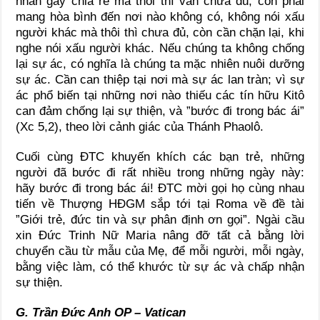
nhân gây chia rẽ mà thôi thì vẫn chưa đủ, còn phải
mang hòa bình đến nơi nào không có, không nói xấu
người khác mà thôi thì chưa đủ, còn cần chặn lại, khi
nghe nói xấu người khác. Nếu chúng ta không chống
lại sự ác, có nghĩa là chúng ta mặc nhiên nuôi dưỡng
sự ác. Cần can thiệp tại nơi mà sự ác lan tràn; vì sự
ác phổ biến tại những nơi nào thiếu các tín hữu Kitô
can đảm chống lại sự thiện, và ”bước đi trong bác ái”
(Xc 5,2), theo lời cảnh giác của Thánh Phaolô.
Cuối cùng ĐTC khuyến khích các bạn trẻ, những
người đã bước đi rất nhiều trong những ngày này:
hãy bước đi trong bác ái! ĐTC mời gọi họ cùng nhau
tiến về Thượng HĐGM sắp tới tại Roma về đề tài
”Giới trẻ, đức tin và sự phân định ơn gọi”. Ngài cầu
xin Đức Trinh Nữ Maria nâng đỡ tất cả bằng lời
chuyển cầu từ mẫu của Mẹ, để mỗi người, mỗi ngày,
bằng việc làm, có thể khước từ sự ác và chấp nhận
sự thiện.
G. Trần Đức Anh OP – Vatican