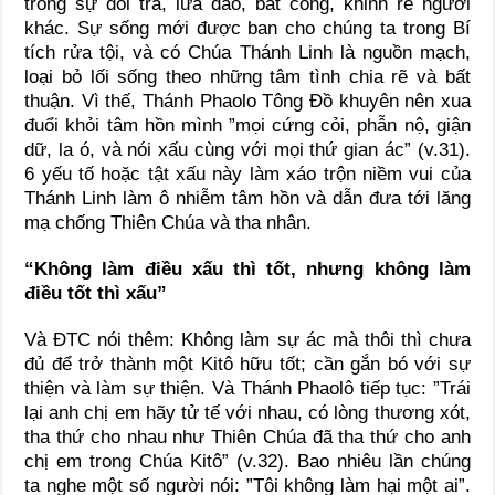
trong sự dối trá, lừa đảo, bất công, khinh rẻ người
khác. Sự sống mới được ban cho chúng ta trong Bí
tích rửa tội, và có Chúa Thánh Linh là nguồn mạch,
loại bỏ lối sống theo những tâm tình chia rẽ và bất
thuận. Vì thế, Thánh Phaolo Tông Đồ khuyên nên xua
đuổi khỏi tâm hồn mình ”mọi cứng cỏi, phẫn nộ, giận
dữ, la ó, và nói xấu cùng với mọi thứ gian ác” (v.31).
6 yếu tố hoặc tật xấu này làm xáo trộn niềm vui của
Thánh Linh làm ô nhiễm tâm hồn và dẫn đưa tới lăng
mạ chống Thiên Chúa và tha nhân.
“Không làm điều xấu thì tốt, nhưng không làm
điều tốt thì xấu”
Và ĐTC nói thêm: Không làm sự ác mà thôi thì chưa
đủ để trở thành một Kitô hữu tốt; cần gắn bó với sự
thiện và làm sự thiện. Và Thánh Phaolô tiếp tục: ”Trái
lại anh chị em hãy tử tế với nhau, có lòng thương xót,
tha thứ cho nhau như Thiên Chúa đã tha thứ cho anh
chị em trong Chúa Kitô” (v.32). Bao nhiêu lần chúng
ta nghe một số người nói: ”Tôi không làm hại một ai”.