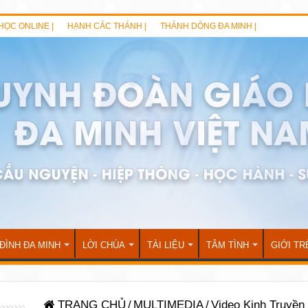
HỌC ONLINE |
HẠNH CÁC THÁNH |
THÁNH DÒNG ĐA MINH |
 ĐÌNH ĐA MINH
LỜI CHÚA
TÀI LIỆU
TÂM TÌNH
GIỚI TR
TRANG CHỦ
/
MULTIMEDIA
/
Video Kinh Truyền