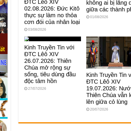
ĐTC Lêô XIV
không ai bị lãng
02.08.2026: Đức Kitô
giữa các thành p
thực sự làm no thỏa
01/08/2026
cơn đói của nhân loại
03/08/2026
Kinh Truyền Tin với
ĐTC Lêô XIV
26.07.2026: Thiên
Chúa mở rộng sự
sống, tiêu dùng đầu
Kinh Truyền Tin 
độc tâm hồn
ĐTC Lêô XIV
19.07.2026: Nướ
27/07/2026
Thiên Chúa vẫn 
lên giữa cỏ lùng
20/07/2026