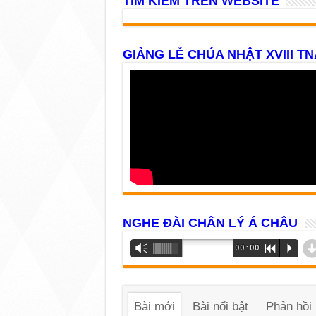
TÌM KIẾM TRÊN WEBSITE
GIẢNG LỄ CHÚA NHẬT XVIII TN
NGHE ĐÀI CHÂN LÝ Á CHÂU
Trình
Vm
00:00
R
P
phát
âm
thanh
Bài mới
Bài nổi bật
Phản hồi