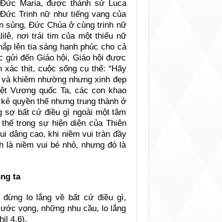
o Đức Maria, được thánh sử Luca
o Đức Trinh nữ như tiếng vang của
 ơn sủng, Đức Chúa ở cùng trinh nữ
ilê, nơi trái tim của một thiểu nữ
hắp lên tia sáng hạnh phúc cho cả
c gửi đến Giáo hội, Giáo hội được
 xác thịt, cuộc sống cụ thể: “Hãy
n và khiêm nhường nhưng xinh đẹp
iệt Vương quốc Ta, các con khao
o kẻ quyền thế nhưng trung thành ở
 sợ bất cứ điều gì ngoài một tâm
thế trong sự hiện diện của Thiên
ui dâng cao, khi niềm vui tràn đầy
h là niềm vui bé nhỏ, nhưng đó là
ng ta
đừng lo lắng về bất cứ điều gì,
 ước vọng, những nhu cầu, lo lắng
il 4,6).