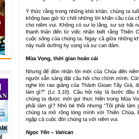
Ý thức rằng trong những khó khăn, chúng ta lu
không bao giờ từ chối những lời khẩn cầu của ch
cho niềm vui. Không có sự lo lắng, sự sợ hãi n
thanh thản đến từ việc nhận biết rằng Thiên
cuộc sống của chúng ta. Ngay cả giữa những k
này nuôi dưỡng hy vọng và sự can đảm.
Mùa Vọng, thời gian hoán cải
Nhưng để đón nhận lời mời của Chúa đến niềm 
người sẵn sàng đặt câu hỏi cho chính mình. Cũ
nghe lời rao giảng của Thánh Gioan Tẩy Giả, đ
làm gì?” (Lc 3,10). Câu hỏi này là bước đầu t
chúng ta được mời gọi thực hiện trong Mùa Vọn
phải làm gì? Nhỏ bé thôi nhưng “Tôi phải làm 
chúng ta mở rộng lòng mình với Thiên Chúa, 
ngập cả cuộc đời chúng ta với niềm vui.
Ngọc Yến – Vatican