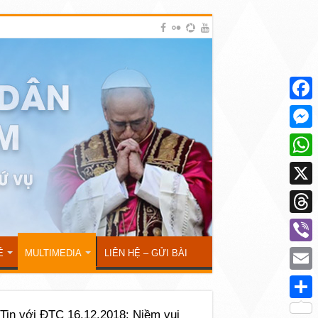
Face
Mess
What
X
Thre
Viber
Ẻ
MULTIMEDIA
LIÊN HỆ – GỬI BÀI
Emai
Shar
 Tin với ĐTC 16.12.2018: Niềm vui