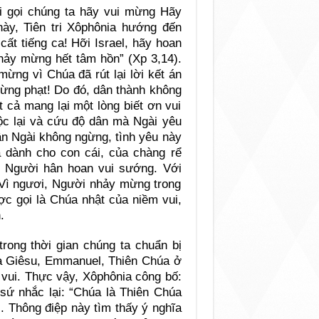
 gọi chúng ta hãy vui mừng Hãy
này, Tiên tri Xôphônia hướng đến
cất tiếng ca! Hỡi Israel, hãy hoan
nhảy mừng hết tâm hồn” (Xp 3,14).
ừng vì Chúa đã rút lại lời kết án
rừng phạt! Do đó, dân thành không
t cả mang lại một lòng biết ơn vui
c lại và cứu độ dân mà Ngài yêu
ân Ngài không ngừng, tình yêu này
 dành cho con cái, của chàng rể
, Người hân hoan vui sướng. Với
 Vì ngươi, Người nhảy mừng trong
ợc gọi là Chúa nhật của niềm vui,
.
trong thời gian chúng ta chuẩn bị
úa Giêsu, Emmanuel, Thiên Chúa ở
 vui. Thực vậy, Xôphônia công bố:
 sứ nhắc lại: “Chúa là Thiên Chúa
. Thông điệp này tìm thấy ý nghĩa