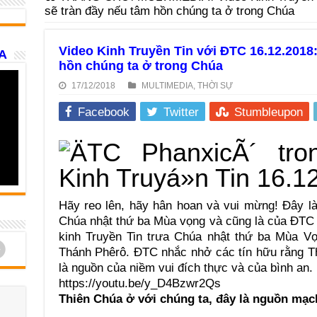
sẽ tràn đầy nếu tâm hồn chúng ta ở trong Chúa
Video Kinh Truyền Tin với ĐTC 16.12.2018:
A
hồn chúng ta ở trong Chúa
17/12/2018
MULTIMEDIA
,
THỜI SỰ
Facebook
Twitter
Stumbleupon
Hãy reo lên, hãy hân hoan và vui mừng! Đây l
Chúa nhật thứ ba Mùa vọng và cũng là của ĐTC 
kinh Truyền Tin trưa Chúa nhật thứ ba Mùa Vọ
d
Thánh Phêrô. ĐTC nhắc nhở các tín hữu rằng Th
là nguồn của niềm vui đích thực và của bình an.
https://youtu.be/y_D4Bzwr2Qs
Thiên Chúa ở với chúng ta, đây là nguồn mạc