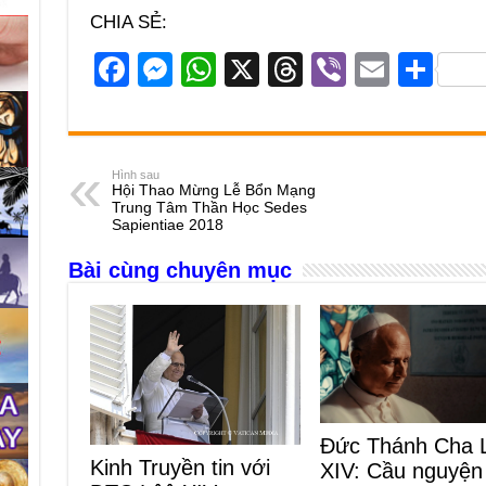
CHIA SẺ:
F
M
W
X
T
Vi
E
S
a
e
h
hr
b
m
h
c
ss
at
e
er
ail
ar
e
e
s
a
e
Hình sau
Hội Thao Mừng Lễ Bổn Mạng
b
n
A
d
Trung Tâm Thần Học Sedes
Sapientiae 2018
o
g
p
s
Bài cùng chuyên mục
o
er
p
k
Đức Thánh Cha 
Kinh Truyền tin với
XIV: Cầu nguyện