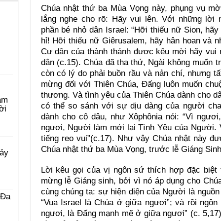
Chúa nhật thứ ba Mùa Vọng này, phụng vụ mời
lắng nghe cho rõ: Hãy vui lên. Với những lời 
phần bé nhỏ dân Israel: “Hỡi thiếu nữ Sion, hãy 
hỉ! Hỡi thiếu nữ Giêrusalem, hãy hân hoan và 
Cư dân của thành thánh được kêu mời hãy vui m
dân (c.15). Chúa đã tha thứ, Ngài không muốn t
còn có lý do phải buồn rầu và nản chí, nhưng tấ
mừng đối với Thiên Chúa, Đấng luôn muốn chuộ
thương. Và tình yêu của Thiên Chúa dành cho d
àm
có thể so sánh với sự dịu dàng của người cha
ời
dành cho cô dâu, như Xôphônia nói: “Vì ngươi
ngươi, Người làm mới lại Tình Yêu của Người.
tiếng reo vui”(c.17). Như vậy Chúa nhật này đư
Chúa nhật thứ ba Mùa Vọng, trước lễ Giáng Sinh
Bảy
Lời kêu gọi của vị ngôn sứ thích hợp đặc biệt 
mừng lễ Giáng sinh, bởi vì nó áp dụng cho Ch
cùng chúng ta: sự hiện diện của Người là nguồn
 Ða
“Vua Israel là Chúa ở giữa ngươi”; và rồi ngôn
ngươi, là Đấng mạnh mẽ ở giữa ngươi” (c. 5,17)