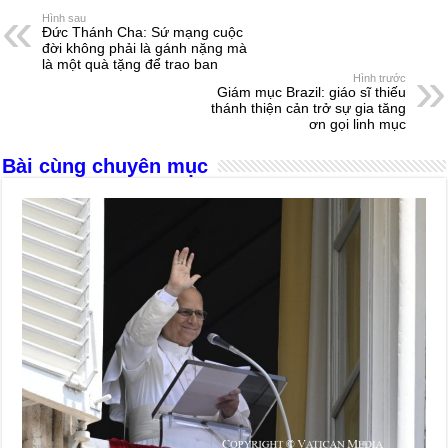
e
e
s
a
e
Hình sau
Đức Thánh Cha: Sứ mạng cuộc
b
n
A
d
đời không phải là gánh nặng mà
là một quà tặng để trao ban
o
g
p
s
Hình trước
Giám mục Brazil: giáo sĩ thiếu
o
er
p
thánh thiện cản trở sự gia tăng
ơn gọi linh mục
k
Bài cùng chuyên mục