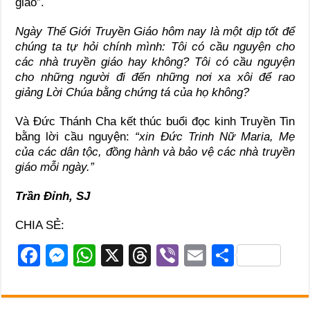
giáo”.
Ngày Thế Giới Truyền Giáo hôm nay là một dịp tốt để
chúng ta tự hỏi chính mình: Tôi có cầu nguyện cho
các nhà truyền giáo hay không? Tôi có cầu nguyện
cho những người đi đến những nơi xa xôi để rao
giảng Lời Chúa bằng chứng tá của họ không?
Và Đức Thánh Cha kết thúc buổi đọc kinh Truyền Tin
bằng lời cầu nguyện:
“xin Đức Trinh Nữ Maria, Mẹ
của các dân tộc, đồng hành và bảo vệ các nhà truyền
giáo mỗi ngày.”
Trần Đỉnh, SJ
CHIA SẺ:
F
M
W
X
T
Vi
E
S
a
e
h
hr
b
m
h
c
ss
at
e
er
ail
ar