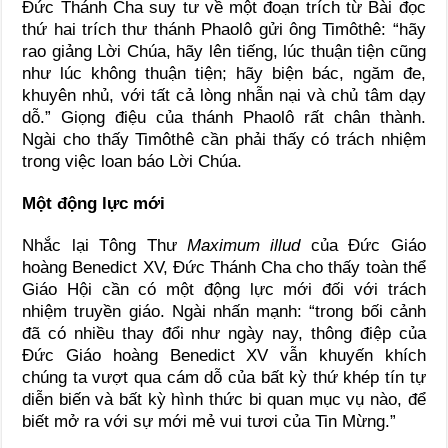
Đức Thánh Cha suy tư về một đoạn trích từ Bài đọc
thứ hai trích thư thánh Phaolô gửi ông Timôthê: “hãy
rao giảng Lời Chúa, hãy lên tiếng, lúc thuận tiện cũng
như lúc không thuận tiện; hãy biện bác, ngăm đe,
khuyên nhủ, với tất cả lòng nhẫn nại và chủ tâm dạy
dỗ.” Giọng điệu của thánh Phaolô rất chân thành.
Ngài cho thấy Timôthê cần phải thấy có trách nhiệm
trong việc loan báo Lời Chúa.
Một động lực mới
Nhắc lại Tông Thư
Maximum illud
của Đức Giáo
hoàng Benedict XV, Đức Thánh Cha cho thấy toàn thể
Giáo Hội cần có một động lực mới đối với trách
nhiệm truyền giáo. Ngài nhấn mạnh: “trong bối cảnh
đã có nhiều thay đổi như ngày nay, thông điệp của
Đức Giáo hoàng Benedict XV vẫn khuyến khích
chúng ta vượt qua cám dỗ của bất kỳ thứ khép tín tự
diễn biến và bất kỳ hình thức bi quan mục vụ nào, để
biết mở ra với sự mới mẻ vui tươi của Tin Mừng.”