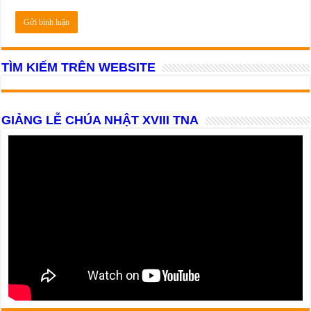
TÌM KIẾM TRÊN WEBSITE
GIẢNG LỄ CHÚA NHẬT XVIII TNA