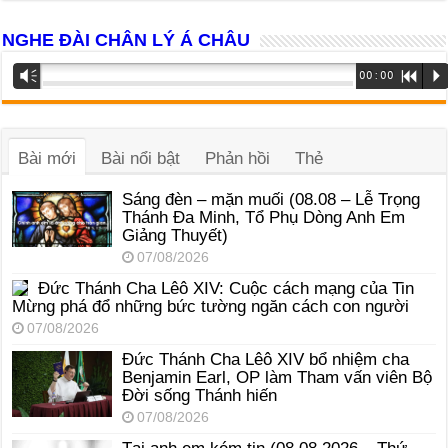
NGHE ĐÀI CHÂN LÝ Á CHÂU
Trình
Vm
00:00
R
P
phát
âm
thanh
Bài mới
Bài nổi bật
Phản hồi
Thẻ
Sáng đèn – mặn muối (08.08 – Lễ Trọng
Thánh Đa Minh, Tổ Phụ Dòng Anh Em
Giảng Thuyết)
07/08/2026
Đức Thánh Cha Lêô XIV: Cuộc cách mạng của Tin
Mừng phá đổ những bức tường ngăn cách con người
07/08/2026
Đức Thánh Cha Lêô XIV bổ nhiệm cha
Benjamin Earl, OP làm Tham vấn viên Bộ
Đời sống Thánh hiến
07/08/2026