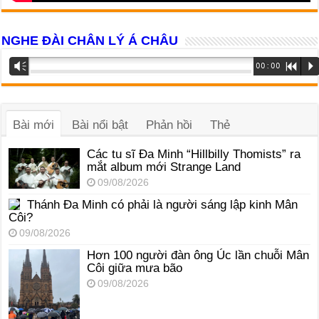
NGHE ĐÀI CHÂN LÝ Á CHÂU
Trình
Vm
00:00
R
P
phát
âm
thanh
Bài mới
Bài nổi bật
Phản hồi
Thẻ
Các tu sĩ Đa Minh “Hillbilly Thomists” ra
mắt album mới Strange Land
09/08/2026
Thánh Đa Minh có phải là người sáng lập kinh Mân
Côi?
09/08/2026
Hơn 100 người đàn ông Úc lần chuỗi Mân
Côi giữa mưa bão
09/08/2026