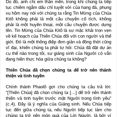
Do đó, anh chị em thân mến, trong khi chúng ta tiếp
tục chiêm ngắm dấu chỉ tuyệt vời của hang đá, phụng
vụ hôm nay nói với chúng ta rằng Tin Mừng của Chúa
Kitô không phải là một câu chuyện cổ tích, không
phải là một huyền thoại, một câu chuyện được dựng
lên. Tin Mừng của Chúa Kitô là sự mặc khải trọn vẹn
về kế hoạch của Thiên Chúa đối với con người và thế
giới. Đó là một thông điệp đơn giản và đồng thời cũng
vĩ đại, khiến chúng ta phải tự hỏi: Chúa đã đặt dự án
cụ thể nào trong tôi, sự giáng sinh của Người có vẫn
đang hiện thực hóa giữa chúng ta không?
Thiên Chúa đã chọn chúng ta để trở nên thánh
thiện và tinh tuyền
Chính thánh Phaolô gợi cho chúng ta câu trả lời:
“[Thiên Chúa] đã chọn chúng ta […] để trở nên thánh
thiện và tinh tuyền trước mặt Người trong tình yêu”
(c.4). Đây là ý nghĩa của Giáng sinh. Nếu Chúa tiếp
tục đến giữa chúng ta, nếu Người tiếp tục làm cho
chúng ta trở nên món quà của Lời Người, là bởi vì