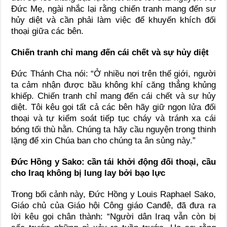
Đức Mẹ, ngài nhắc lại rằng chiến tranh mang đến sự
hủy diệt và cần phải làm việc để khuyến khích đối
thoại giữa các bên.
Chiến tranh chỉ mang đến cái chết và sự hủy diệt
Đức Thánh Cha nói: “Ở nhiều nơi trên thế giới, người
ta cảm nhận được bầu không khí căng thẳng khủng
khiếp. Chiến tranh chỉ mang đến cái chết và sự hủy
diệt. Tôi kêu gọi tất cả các bên hãy giữ ngọn lửa đối
thoại và tự kiểm soát tiếp tục cháy và tránh xa cái
bóng tối thù hằn. Chúng ta hãy cầu nguyện trong thinh
lặng để xin Chúa ban cho chúng ta ân sủng này.”
Đức Hồng y Sako: cần tái khởi động đối thoại, cầu
cho Iraq không bị lung lay bởi bạo lực
Trong bối cảnh này, Đức Hồng y Louis Raphael Sako,
Giáo chủ của Giáo hội Công giáo Canđê, đã đưa ra
lời kêu gọi chân thành: “Người dân Iraq vẫn còn bị