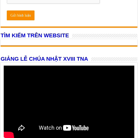
TÌM KIẾM TRÊN WEBSITE
GIẢNG LỄ CHÚA NHẬT XVIII TNA