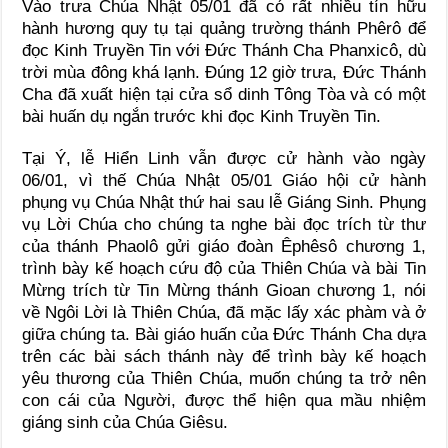
Vào trưa Chúa Nhật 05/01 đã có rất nhiều tín hữu
hành hương quy tụ tại quảng trường thánh Phêrô để
đọc Kinh Truyền Tin với Đức Thánh Cha Phanxicô, dù
trời mùa đông khá lạnh. Đúng 12 giờ trưa, Đức Thánh
Cha đã xuất hiện tại cửa sổ dinh Tông Tòa và có một
bài huấn dụ ngắn trước khi đọc Kinh Truyền Tin.
Tại Ý, lễ Hiển Linh vẫn được cử hành vào ngày
06/01, vì thế Chúa Nhật 05/01 Giáo hội cử hành
phụng vụ Chúa Nhật thứ hai sau lễ Giáng Sinh. Phụng
vụ Lời Chúa cho chúng ta nghe bài đọc trích từ thư
của thánh Phaolô gửi giáo đoàn Êphêsô chương 1,
trình bày kế hoạch cứu độ của Thiên Chúa và bài Tin
Mừng trích từ Tin Mừng thánh Gioan chương 1, nói
về Ngôi Lời là Thiên Chúa, đã mặc lấy xác phàm và ở
giữa chúng ta. Bài giáo huấn của Đức Thánh Cha dựa
trên các bài sách thánh này để trình bày kế hoạch
yêu thương của Thiên Chúa, muốn chúng ta trở nên
con cái của Người, được thể hiện qua mầu nhiệm
giáng sinh của Chúa Giêsu.