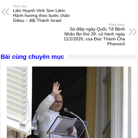
e
e
s
a
e
Hình sau
Liên Huynh Vinh Sơn Liêm:
b
n
A
d
Hành hương theo bước chân
Giêsu – đất Thánh Israel
o
g
p
s
Hình trước
Sứ điệp ngày Quốc Tế Bệnh
o
er
p
Nhân lần thứ 28, cử hành ngày
11/2/2020, của Đức Thánh Cha
k
Phanxicô
Bài cùng chuyên mục