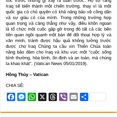
sốc trước những gì xảy ra tuần trước. Họ sợ rằng
Iraq sẽ biến thành một chiến trường, thay vì là một
quốc gia có chủ quyền có khả năng bảo vệ công dân
và sự giàu có của mình. Trong những trường hợp
quan trọng và căng thẳng như vậy, điều khôn ngoan
là tổ chức một cuộc gặp gỡ trong đó tất cả các bên
liên quan ngồi quanh một bàn để đối thoại hợp lý và
văn minh, tránh được hậu quả không lường trước
được cho Iraq Chúng ta cầu xin Thiên Chúa toàn
năng bảo đảm cho Iraq và khu vực một “cuộc sống
bình thường, hòa bình, ổn định và an toàn, mà chúng
ta khao khát”. (Vatican News 05/01/2019).
Hồng Thủy – Vatican
CHIA SẺ:
F
M
W
X
T
Vi
E
S
a
e
h
hr
b
m
h
c
ss
at
e
er
ail
ar