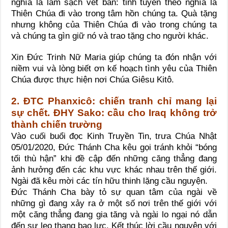
nghĩa là làm sạch vết bẩn: tinh tuyền theo nghĩa là
Thiên Chúa đi vào trong tâm hồn chúng ta. Quà tặng
nhưng không của Thiên Chúa đi vào trong chúng ta
và chúng ta gìn giữ nó và trao tặng cho người khác.
Xin Đức Trinh Nữ Maria giúp chúng ta đón nhận với
niềm vui và lòng biết ơn kế hoạch tình yêu của Thiên
Chúa được thực hiện nơi Chúa Giêsu Kitô.
2. ĐTC Phanxicô: chiến tranh chỉ mang lại
sự chết. ĐHY Sako: cầu cho Iraq không trở
thành chiến trường
Vào cuối buổi đọc Kinh Truyền Tin, trưa Chúa Nhật
05/01/2020, Đức Thánh Cha kêu gọi tránh khỏi “bóng
tối thù hận” khi đề cập đến những căng thẳng đang
ảnh hưởng đến các khu vực khác nhau trên thế giới.
Ngài đã kêu mời các tín hữu thinh lặng cầu nguyện.
Đức Thánh Cha bày tỏ sự quan tâm của ngài về
những gì đang xảy ra ở một số nơi trên thế giới với
một căng thẳng đang gia tăng và ngài lo ngại nó dẫn
đến sự leo thang bạo lực. Kết thúc lời cầu nguyện với