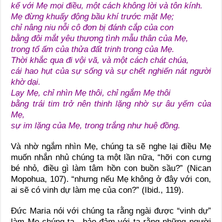
kể với Mẹ mọi điều, một cách không lời và tôn kính.
Mẹ đừng khuấy động bầu khí trước mặt Mẹ;
chỉ nâng niu nỗi cô đơn bị đánh cắp của con
bằng đôi mắt yêu thương tình mẫu thân của Mẹ,
trong tổ ấm của thửa đất trinh trong của Mẹ.
Thời khắc qua đi vội vã, và một cách chát chúa,
cái hao hụt của sự sống và sự chết nghiến nát người
khờ dại.
Lạy Mẹ, chỉ nhìn Mẹ thôi, chỉ ngắm Mẹ thôi
bằng trái tim trở nên thinh lặng nhờ sự âu yếm của
Mẹ,
sự im lặng của Mẹ, trong trắng như huệ đồng.
Và nhờ ngắm nhìn Mẹ, chúng ta sẽ nghe lại điều Mẹ
muốn nhắn nhủ chúng ta một lần nữa, “hỡi con cưng
bé nhỏ, điều gì làm tâm hồn con buồn sầu?” (Nican
Mopohua, 107). “nhưng nếu Mẹ không ở đây với con,
ai sẽ có vinh dự làm mẹ của con?” (Ibid., 119).
Đức Maria nói với chúng ta rằng ngài được “vinh dự”
làm Mẹ chúng ta., bảo đảm với ta rằng những người