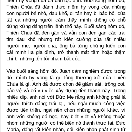
niềm hy vọng của cả dân tộc anh. Buổi sáng hôm đó,
Thiên Chúa đã đánh thức niềm hy vọng của những
con người bé nhỏ, đau khổ, di tản hay bị bác bỏ, của
tất cả những người cảm thấy mình không có chỗ
đứng xứng đáng trên lãnh thổ này. Buổi sáng hôm đó,
Thiên Chúa đã đến gần và vẫn còn đến gần các trái
tim đau khổ nhưng rất kiên cường của rất nhiều
người mẹ, người cha, ông bà từng chứng kiến con
cái mình lìa gia đình, trở thành mất tăm hoặc thậm
chí bị những tên tội phạm bắt cóc.
Vào buổi sáng hôm đó, Juan cảm nghiệm được trong
đời mình hy vọng là gì, lòng thương xót của Thiên
Chúa là gì. Anh đã được chọn để giám sát, trông coi,
bảo vệ và cổ vũ việc xây dựng đền thánh này. Trong
nhiều dịp, anh nói với Đức Mẹ rằng anh không phải là
người thích đáng; trái lại, nếu ngài muốn công việc
được tiến triển, ngài nên chọn những người khác, vì
anh vốn không có học, hay biết viết và không thuộc
nhóm những người có thể biến nó thành thực tại. Đức
Maria, đấng rất kiên nhẫn, cái kiên nhẫn phát sinh từ