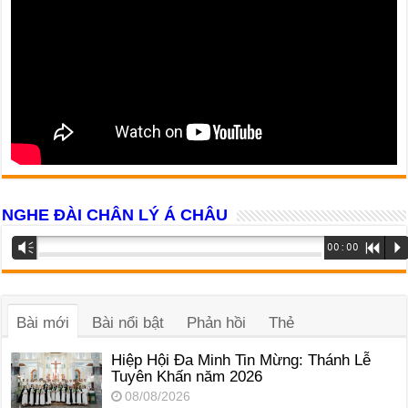
NGHE ĐÀI CHÂN LÝ Á CHÂU
Trình
Vm
00:00
R
P
phát
âm
thanh
Bài mới
Bài nổi bật
Phản hồi
Thẻ
Hiệp Hội Đa Minh Tin Mừng: Thánh Lễ
Tuyên Khấn năm 2026
08/08/2026