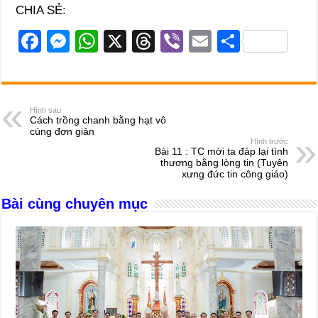
CHIA SẺ:
F
M
W
X
T
Vi
E
S
a
e
h
hr
b
m
h
c
ss
at
e
er
ail
ar
e
e
s
a
e
Hình sau
Cách trồng chanh bằng hạt vô
b
n
A
d
cùng đơn giản
Hình trước
o
g
p
s
Bài 11 : TC mời ta đáp lại tình
thương bằng lòng tin (Tuyên
o
er
p
xưng đức tin công giáo)
k
Bài cùng chuyên mục