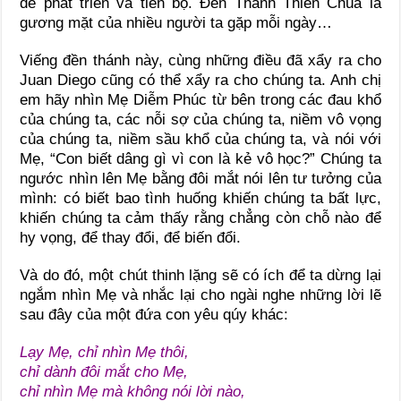
để phát triển và tiến bộ. Đền Thánh Thiên Chúa là
gương mặt của nhiều người ta gặp mỗi ngày…
Viếng đền thánh này, cùng những điều đã xẩy ra cho
Juan Diego cũng có thể xẩy ra cho chúng ta. Anh chị
em hãy nhìn Mẹ Diễm Phúc từ bên trong các đau khổ
của chúng ta, các nỗi sợ của chúng ta, niềm vô vọng
của chúng ta, niềm sầu khổ của chúng ta, và nói với
Mẹ, “Con biết dâng gì vì con là kẻ vô học?” Chúng ta
ngước nhìn lên Mẹ bằng đôi mắt nói lên tư tưởng của
mình: có biết bao tình huống khiến chúng ta bất lực,
khiến chúng ta cảm thấy rằng chẳng còn chỗ nào để
hy vọng, để thay đổi, để biến đổi.
Và do đó, một chút thinh lặng sẽ có ích để ta dừng lại
ngắm nhìn Mẹ và nhắc lại cho ngài nghe những lời lẽ
sau đây của một đứa con yêu qúy khác:
Lạy Mẹ, chỉ nhìn Mẹ thôi,
chỉ dành đôi mắt cho Mẹ,
chỉ nhìn Mẹ mà không nói lời nào,