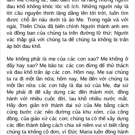
đau khổ không khóc lóc vô ích. Những người này là
lời cầu nguyện thinh lặng dâng lên tới trời, luôn tìm
được chỗ ẩn náu dưới tà áo Mẹ. Trong ngài và với
ngài, Thiên Chúa đã biến chính Người thành anh em
và đồng bạn của chúng ta trên đường lữ thứ; Người
vác thập giá với chúng ta để chúng ta không bị trấn
áp bởi đau khổ.
Mẹ không phải là mẹ của các con sao? Mẹ không ở
đây hay sao? Mẹ bảo ta: các con đừng để thử thách
và đau khổ trấn áp các con. Hôm nay, Mẹ sai chúng
ta ra đi một lần nữa; hôm nay, Mẹ đến với chúng ta
một lần nữa: các con hãy là đại sứ của Mẹ, đại sứ
Mẹ phái đi để xây dựng các đền thánh mới, đồng
hành với nhiều cuộc đời, lau khô nhiều nước mắt.
Hãy đơn giản trở thành đại sứ của Mẹ bằng cách
cùng bước các nẻo đường của khu xóm, của cộng
đồng, của giáo xứ các con; chúng ta có thể xây dựng
các đền thánh bằng cách chia sẻ niềm vui vì biết rằng
chúng ta không cô đơn, vì Đức Maria luôn đồng hành