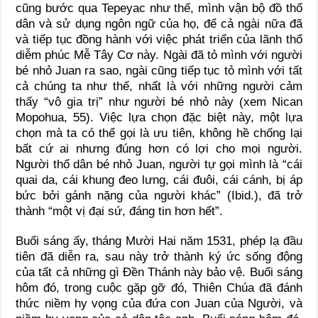
cũng bước qua Tepeyac như thế, mình vận bộ đồ thổ
dân và sử dụng ngôn ngữ của họ, để cả ngài nữa đã
và tiếp tục đồng hành với việc phát triển của lãnh thổ
diễm phúc Mễ Tây Cơ này. Ngài đã tỏ mình với người
bé nhỏ Juan ra sao, ngài cũng tiếp tục tỏ mình với tất
cả chúng ta như thế, nhất là với những người cảm
thấy “vô gia trị” như người bé nhỏ này (xem Nican
Mopohua, 55). Việc lựa chọn đặc biệt này, một lựa
chọn mà ta có thể gọi là ưu tiên, không hề chống lại
bất cứ ai nhưng đúng hơn có lợi cho mọi người.
Người thổ dân bé nhỏ Juan, người tự gọi mình là “cái
quai da, cái khung đeo lưng, cái đuôi, cái cánh, bị áp
bức bởi gánh nặng của người khác” (Ibid.), đã trở
thành “một vị đại sứ, đáng tin hơn hết”.
Buổi sáng ấy, tháng Mười Hai năm 1531, phép lạ đầu
tiên đã diễn ra, sau này trở thành ký ức sống động
của tất cả những gì Đền Thánh này bảo vệ. Buổi sáng
hôm đó, trong cuộc gặp gỡ đó, Thiên Chúa đã đánh
thức niềm hy vọng của đứa con Juan của Người, và