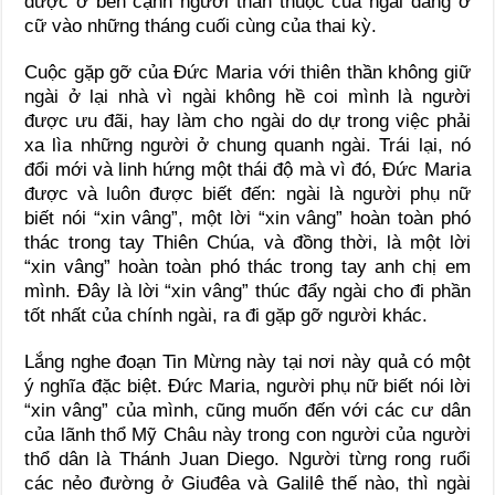
được ở bên cạnh người thân thuộc của ngài đang ở
cữ vào những tháng cuối cùng của thai kỳ.
Cuộc gặp gỡ của Đức Maria với thiên thần không giữ
ngài ở lại nhà vì ngài không hề coi mình là người
được ưu đãi, hay làm cho ngài do dự trong việc phải
xa lìa những người ở chung quanh ngài. Trái lại, nó
đổi mới và linh hứng một thái độ mà vì đó, Đức Maria
được và luôn được biết đến: ngài là người phụ nữ
biết nói “xin vâng”, một lời “xin vâng” hoàn toàn phó
thác trong tay Thiên Chúa, và đồng thời, là một lời
“xin vâng” hoàn toàn phó thác trong tay anh chị em
mình. Đây là lời “xin vâng” thúc đẩy ngài cho đi phần
tốt nhất của chính ngài, ra đi gặp gỡ người khác.
Lắng nghe đoạn Tin Mừng này tại nơi này quả có một
ý nghĩa đặc biệt. Đức Maria, người phụ nữ biết nói lời
“xin vâng” của mình, cũng muốn đến với các cư dân
của lãnh thổ Mỹ Châu này trong con người của người
thổ dân là Thánh Juan Diego. Người từng rong ruổi
các nẻo đường ở Giuđêa và Galilê thế nào, thì ngài