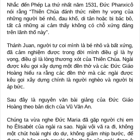
Nhắc đến Phép Lạ thứ nhất năm 1531, Đức Phanxicô
nói rằng “Thiên Chúa đánh thức niềm hy vọng của
những người bé nhỏ, đau khổ, di tản hoặc bị bác bỏ,
tất cả những ai cảm thấy không có chỗ xứng đáng
trên lãnh thổ này”.
Thánh Juan, người tự coi mình là bé nhỏ và bất xứng,
đã cảm nghiệm được trong đời mình điều gì là hy
vọng, điều gì là lòng thương xót của Thiên Chúa. Ngài
được kêu gọi xây dựng một đền thờ và các Đức Giáo
Hoàng hiểu ra rằng các đền thờ mà các ngài được
kêu gọi xây dựng chính là người nghèo và người bị
áp bức.
Sau đây là nguyên văn bài giảng của Đức Giáo
Hoàng theo bản dịch của Vũ Văn An.
Chúng ta vừa nghe Đức Maria đã gặp người chị em
họ Êlisabét của ngài ra sao. Ngài vội vã ra đi, không
một chút hoài nghi do dự, không giảm nhịp bước, để