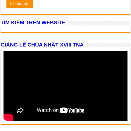
TÌM KIẾM TRÊN WEBSITE
GIẢNG LỄ CHÚA NHẬT XVIII TNA