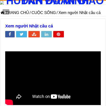
TRANG CHỦ
/
CUỘC SỐNG
/
Xem người Nhật câu cá
Xem người Nhật câu cá