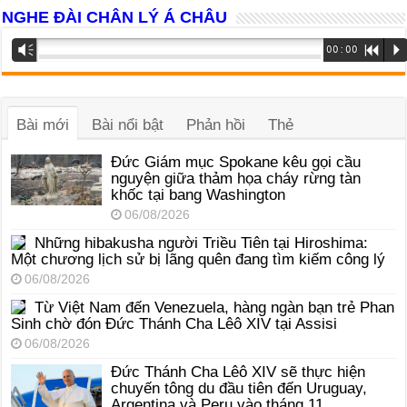
NGHE ĐÀI CHÂN LÝ Á CHÂU
Trình
Vm
00:00
R
P
phát
âm
thanh
Bài mới
Bài nổi bật
Phản hồi
Thẻ
Đức Giám mục Spokane kêu gọi cầu
nguyện giữa thảm họa cháy rừng tàn
khốc tại bang Washington
06/08/2026
Những hibakusha người Triều Tiên tại Hiroshima:
Một chương lịch sử bị lãng quên đang tìm kiếm công lý
06/08/2026
Từ Việt Nam đến Venezuela, hàng ngàn bạn trẻ Phan
Sinh chờ đón Đức Thánh Cha Lêô XIV tại Assisi
06/08/2026
Đức Thánh Cha Lêô XIV sẽ thực hiện
chuyến tông du đầu tiên đến Uruguay,
Argentina và Peru vào tháng 11