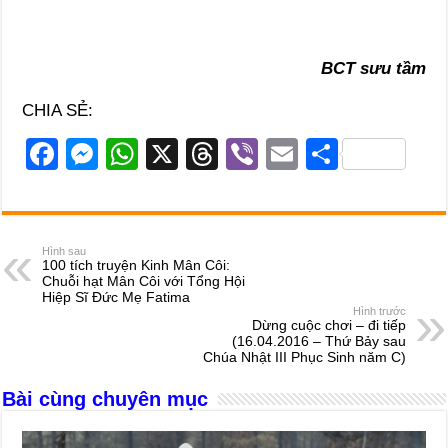
BCT sưu tầm
CHIA SẺ:
F
M
W
X
T
Vi
E
S
a
e
h
hr
b
m
h
c
ss
at
e
er
ail
ar
e
e
s
a
e
Hình sau
100 tích truyện Kinh Mân Côi:
b
n
A
d
Chuỗi hạt Mân Côi với Tổng Hội
Hiệp Sĩ Đức Mẹ Fatima
o
g
p
s
Hình trước
Dừng cuộc chơi – đi tiếp
o
er
p
(16.04.2016 – Thứ Bảy sau
Chúa Nhật III Phục Sinh năm C)
k
Bài cùng chuyên mục