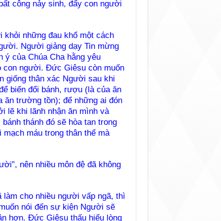
 bất công nảy sinh, đẩy con người
i khỏi những đau khổ một cách
 người. Người giảng dạy Tin mừng
ánh ý của Chúa Cha hằng yêu
o con người. Đức Giêsu còn muốn
ên giống thân xác Người sau khi
để biến đổi bánh, rượu (là của ăn
 ăn trường tồn); để những ai đón
i lẽ khi lãnh nhận ăn mình và
bánh thánh đó sẽ hòa tan trong
i mạch máu trong thân thể mà
gười”, nên nhiều môn đệ đã không
 làm cho nhiều người vấp ngã, thì
 muốn nói đến sự kiện Người sẽ
ận hơn. Đức Giêsu thấu hiểu lòng