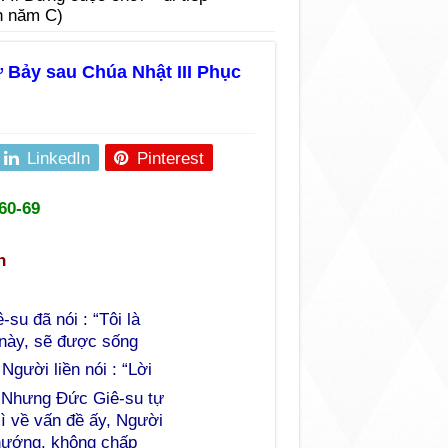
h năm C)
ứ Bảy sau Chúa Nhật III Phục
LinkedIn
Pinterest
60-69
n
u đã nói : “Tôi là
 này, sẽ được sống
gười liền nói : “Lời
Nhưng Đức Giê-su tự
ì về vấn đề ấy, Người
chướng, không chấp