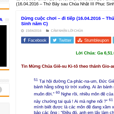
(16.04.2016 – Thứ Bảy sau Chúa Nhật III Phục Sin
Dừng cuộc chơi – đi tiếp (16.04.2016 – Th
A
Sinh năm C)
15/04/2016
CẢM NHẬN LỜI CHÚA
Facebook
Twitter
Stumbleupon
Lời Chúa: Ga 6,51.
Tin Mừng Chúa Giê-su Ki-tô theo thánh Gio-a
51
Tại hội đường Ca-phác-na-um, Đức Giê-s
bánh hằng sống từ trời xuống. Ai ăn bánh
d
60
muôn đời.”
Nghe rồi, nhiều môn đệ của N
61
này chướng tai quá ! Ai mà nghe nổi ?”
mình biết được là các môn đệ đang xầm x
bảo các ông : “Điều đó, anh em lấy làm 