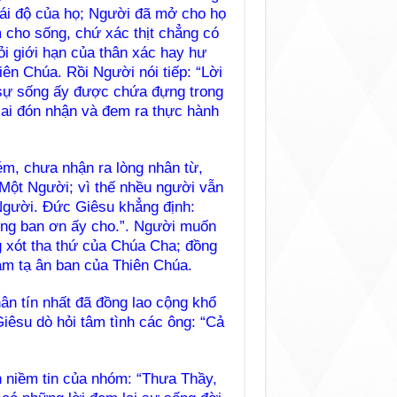
hái độ của họ; Người đã mở cho họ
 cho sống, chứ xác thịt chẳng có
i giới hạn của thân xác hay hư
ên Chúa. Rồi Người nói tiếp: “Lời
; sự sống ấy được chứa đựng trong
 ai đón nhận và đem ra thực hành
kém, chưa nhận ra lòng nhân từ,
Một Người; vì thế nhều người vẫn
 Người. Đức Giêsu khẳng định:
ng ban ơn ấy cho.”. Người muốn
g xót tha thứ của Chúa Cha; đồng
ảm tạ ân ban của Thiên Chúa.
ân tín nhất đã đồng lao cộng khổ
Giêsu dò hỏi tâm tình các ông: “Cả
“
 niềm tin của nhóm: “Thưa Thầy,