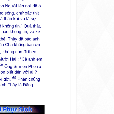
n Người lên nơi đã ở
o sống, chứ xác thịt
à thần khí và là sự
không tin.” Quả thật,
 nào không tin, và kẻ
 thế, Thầy đã bảo anh
húa Cha không ban ơn
, không còn đi theo
ười Hai : “Cả anh em
68
Ông Si-môn Phê-rô
on biết đến với ai ?
69
ời đời.
Phần chúng
hính Thầy là Đấng