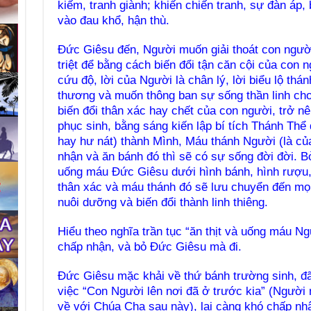
kiếm, tranh giành; khiến chiến tranh, sự đàn áp,
vào đau khổ, hận thù.
Đức Giêsu đến, Người muốn giải thoát con ngườ
triệt để bằng cách biến đổi tận căn cội của con
cứu độ, lời của Người là chân lý, lời biểu lộ th
thương và muốn thông ban sự sống thần linh ch
biến đổi thân xác hay chết của con người, trở n
phục sinh, bằng sáng kiến lập bí tích Thánh Thể 
hay hư nát) thành Mình, Máu thánh Người (là của
nhận và ăn bánh đó thì sẽ có sự sống đời đời. Bở
uống máu Đức Giêsu dưới hình bánh, hình rượu, 
thân xác và máu thánh đó sẽ lưu chuyển đến mọ
nuôi dưỡng và biến đổi thành linh thiêng.
Hiểu theo nghĩa trần tục “ăn thịt và uống máu N
chấp nhận, và bỏ Đức Giêsu mà đi.
Đức Giêsu mặc khải về thứ bánh trường sinh, đã
việc “Con Người lên nơi đã ở trước kia” (Người
về với Chúa Cha sau này), lại càng khó chấp nh