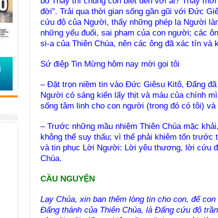
bỏ Thầy thì chúng con biết đến với ai? Thầy mới
đời”. Trải qua thời gian sống gần gũi với Đức G
cứu độ của Người, thấy những phép lạ Người là
những yếu đuối, sai phạm của con người; các ô
si-a của Thiên Chúa, nên các ông đã xác tín và
Sứ điệp Tin Mừng hôm nay mời gọi tôi
– Đặt trọn niềm tin vào Đức Giêsu Kitô, Đấng đã
Người có sáng kiến lấy thịt và máu của chính m
sống tâm linh cho con người (trong đó có tôi) và
– Trước những mầu nhiệm Thiên Chúa mặc khải, v
không thể suy thấu; vì thế phải khiêm tốn trước
và tin phục Lời Người: Lời yêu thương, lời cứu 
Chúa.
CẦU NGUYỆN
Lạy Chúa, xin ban thêm lòng tin cho con, để con
Đấng thánh của Thiên Chúa, là Đấng cứu độ trầ