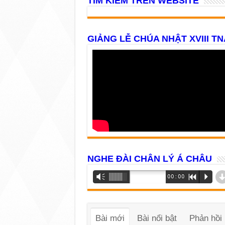
TÌM KIẾM TRÊN WEBSITE
GIẢNG LỄ CHÚA NHẬT XVIII TN
NGHE ĐÀI CHÂN LÝ Á CHÂU
Trình
Vm
00:00
R
P
phát
âm
thanh
Bài mới
Bài nổi bật
Phản hồi