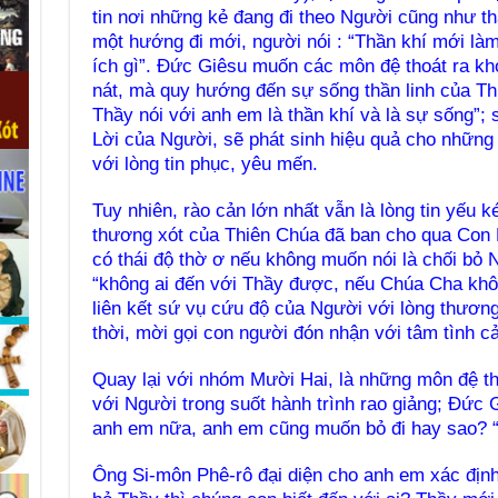
tin nơi những kẻ đang đi theo Người cũng như t
một hướng đi mới, người nói : “Thần khí mới làm
ích gì”. Đức Giêsu muốn các môn đệ thoát ra khỏ
nát, mà quy hướng đến sự sống thần linh của Thi
Thầy nói với anh em là thần khí và là sự sống”
Lời của Người, sẽ phát sinh hiệu quả cho những
với lòng tin phục, yêu mến.
Tuy nhiên, rào cản lớn nhất vẫn là lòng tin yếu 
thương xót của Thiên Chúa đã ban cho qua Con 
có thái độ thờ ơ nếu không muốn nói là chối bỏ
“không ai đến với Thầy được, nếu Chúa Cha khô
liên kết sứ vụ cứu độ của Người với lòng thươn
thời, mời gọi con người đón nhận với tâm tình c
Quay lại với nhóm Mười Hai, là những môn đệ th
với Người trong suốt hành trình rao giảng; Đức 
anh em nữa, anh em cũng muốn bỏ đi hay sao? 
Ông Si-môn Phê-rô đại diện cho anh em xác định