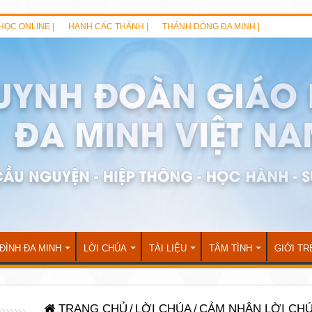
HỌC ONLINE |
HẠNH CÁC THÁNH |
THÁNH DÒNG ĐA MINH |
 ĐÌNH ĐA MINH
LỜI CHÚA
TÀI LIỆU
TÂM TÌNH
GIỚI TR
TRANG CHỦ
/
LỜI CHÚA
/
CẢM NHẬN LỜI CH