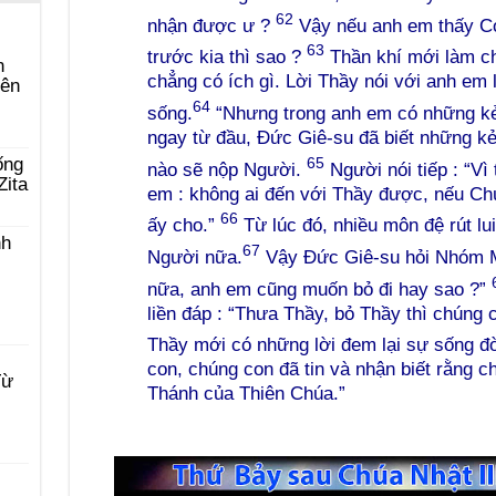
62
nhận được ư ?
Vậy nếu anh em thấy Co
63
trước kia thì sao ?
Thần khí mới làm ch
n
chẳng có ích gì. Lời Thầy nói với anh em l
yên
64
sống.
“Nhưng trong anh em có những kẻ 
ngay từ đầu, Đức Giê-su đã biết những kẻ
65
ống
nào sẽ nộp Người.
Người nói tiếp : “Vì
Zita
em : không ai đến với Thầy được, nếu C
66
ấy cho.”
Từ lúc đó, nhiều môn đệ rút lui
nh
67
Người nữa.
Vậy Đức Giê-su hỏi Nhóm M
nữa, anh em cũng muốn bỏ đi hay sao ?”
liền đáp : “Thưa Thầy, bỏ Thầy thì chúng c
Thầy mới có những lời đem lại sự sống đ
con, chúng con đã tin và nhận biết rằng c
Từ
Thánh của Thiên Chúa.”