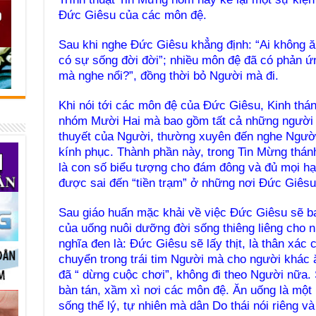
Đức Giêsu của các môn đệ.
Sau khi nghe Đức Giêsu khẳng định: “Ai không ăn
có sự sống đời đời”; nhiều môn đệ đã có phản ứn
mà nghe nổi?”, đồng thời bỏ Người mà đi.
Khi nói tới các môn đệ của Đức Giêsu, Kinh thá
nhóm Mười Hai mà bao gồm tất cả những người 
thuyết của Người, thường xuyên đến nghe Người
kính phục. Thành phần này, trong Tin Mừng thán
là con số biểu tượng cho đám đông và đủ mọi hạ
được sai đến “tiền trạm” ở những nơi Đức Giêsu
Sau giáo huấn mặc khải về việc Đức Giêsu sẽ ba
của uống nuôi dưỡng đời sống thiêng liêng cho n
nghĩa đen là: Đức Giêsu sẽ lấy thịt, là thân xá
chuyển trong trái tim Người mà cho người khác ă
đã “ dừng cuộc chơi”, không đi theo Người nữa.
bàn tán, xầm xì nơi các môn đệ. Ăn uống là một 
sống thể lý, tự nhiên mà dân Do thái nói riêng v