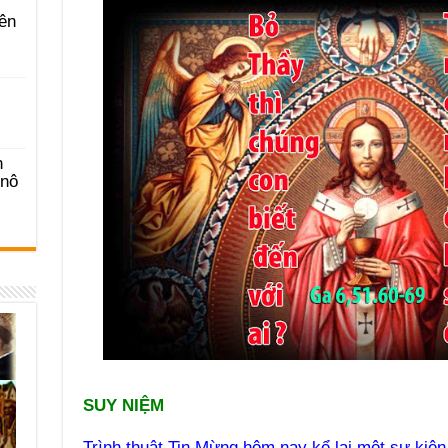
ên
n
-nô
SUY NIỆM
Trình thuật Tin Mừng hôm nay kể lại một sự kiện 