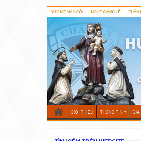
ĐỨC MẸ MÂN CÔI |
NGHE GIẢNG LỄ |
THẦN 
GIỚI THIỆU
THÔNG TIN
GIA