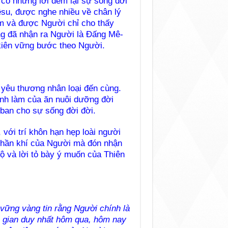
 có những lời đem lại sự sống đời
iêsu, được nghe nhiều về chân lý
m và được Người chỉ cho thấy
ng đã nhận ra Người là Đấng Mê-
 kiên vững bước theo Người.
 yêu thương nhân loại đến cùng.
ình làm của ăn nuôi dưỡng đời
 ban cho sự sống đời đời.
ới trí khôn hạn hẹp loài người
 thần khí của Người mà đón nhận
độ và lời tỏ bày ý muốn của Thiên
 vững vàng tin rằng Người chính là
n gian duy nhất hôm qua, hôm nay