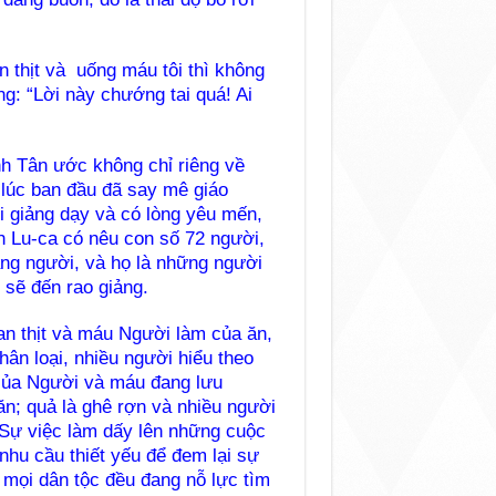
 thịt và uống máu tôi thì không
g: “Lời này chướng tai quá! Ai
nh Tân ước không chỉ riêng về
lúc ban đầu đã say mê giáo
 giảng dạy và có lòng yêu mến,
h Lu-ca có nêu con số 72 người,
ng người, và họ là những người
 sẽ đến rao giảng.
n thịt và máu Người làm của ăn,
hân loại, nhiều người hiểu theo
c của Người và máu đang lưu
n; quả là ghê rợn và nhiều người
 Sự việc làm dấy lên những cuộc
nhu cầu thiết yếu để đem lại sự
à mọi dân tộc đều đang nỗ lực tìm