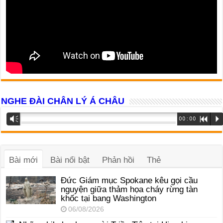
NGHE ĐÀI CHÂN LÝ Á CHÂU
Trình
Vm
00:00
R
P
phát
âm
thanh
Bài mới
Bài nổi bật
Phản hồi
Thẻ
Đức Giám mục Spokane kêu gọi cầu
nguyện giữa thảm họa cháy rừng tàn
khốc tại bang Washington
06/08/2026