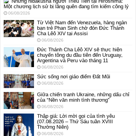
Những hibakusha người Triều Tiên tại Hiroshima:
Một chương lịch sử bị lãng quên đang tìm kiếm công lý
06/08/2026
Từ Việt Nam đến Venezuela, hàng ngàn
bạn trẻ Phan Sinh chờ đón Đức Thánh
Cha Lêô XIV tại Assisi
06/08/2026
Đức Thánh Cha Lêô XIV sẽ thực hiện
chuyến tông du đầu tiên đến Uruguay,
Argentina và Peru vào tháng 11
06/08/2026
Sức sống nơi giáo điểm Đất Mũi
06/08/2026
Giữa chiến tranh Ukraine, những dấu chỉ
của “Nền văn minh tình thương”
06/08/2026
Thập giá: Lời mời gọi của tình yêu
(07.08.2026 – Thứ Sáu tuần XVIII
Thường Niên)
06/08/2026