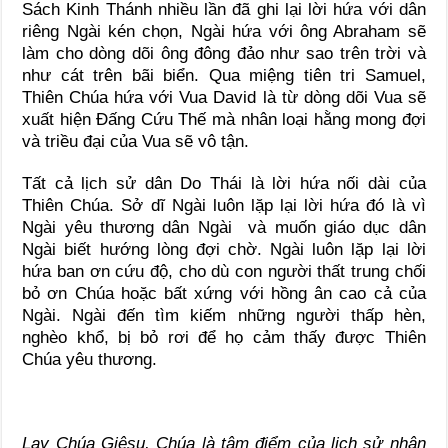
Sách Kinh Thánh nhiều lần đã ghi lại lời hứa với dân
riêng Ngài kén chọn, Ngài hứa với ông Abraham sẽ
làm cho dòng dõi ông đông đảo như sao trên trời và
như cát trên bãi biển. Qua miệng tiên tri Samuel,
Thiên Chúa hứa với Vua David là từ dòng dõi Vua sẽ
xuất hiện Ðấng Cứu Thế mà nhân loại hằng mong đợi
và triều đại của Vua sẽ vô tận.
Tất cả lịch sử dân Do Thái là lời hứa nối dài của
Thiên Chúa. Sở dĩ Ngài luôn lặp lại lời hứa đó là vì
Ngài yêu thương dân Ngài và muốn giáo dục dân
Ngài biết hướng lòng đợi chờ. Ngài luôn lặp lại lời
hứa ban ơn cứu độ, cho dù con người thất trung chối
bỏ ơn Chúa hoặc bất xứng với hồng ân cao cả của
Ngài. Ngài đến tìm kiếm những người thấp hèn,
nghèo khổ, bị bỏ rơi để họ cảm thấy được Thiên
Chúa yêu thương.
Lạy Chúa Giêsu, Chúa là tâm điểm của lịch sử nhân