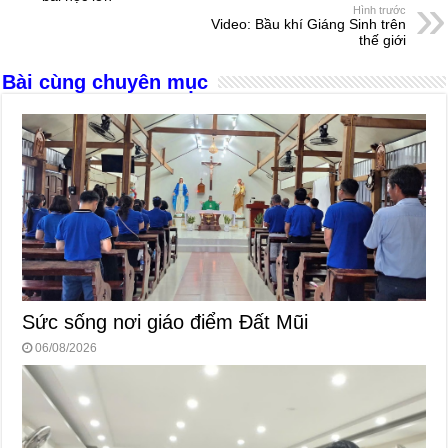
Hình trước
o
g
p
s
Video: Bầu khí Giáng Sinh trên
thế giới
o
er
p
Bài cùng chuyên mục
k
Sức sống nơi giáo điểm Đất Mũi
06/08/2026