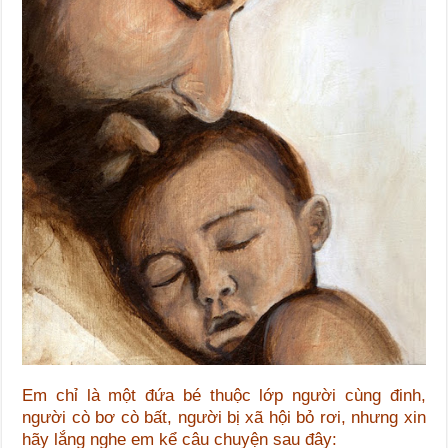
Em chỉ là một đứa bé thuộc lớp người cùng đinh,
người cò bơ cò bất, người bị xã hội bỏ rơi, nhưng xin
hãy lắng nghe em kể câu chuyện sau đây: