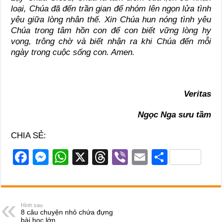
loại, Chúa đã đến trần gian để nhóm lên ngọn lửa tình
yêu giữa lòng nhân thế. Xin Chúa hun nóng tình yêu
Chúa trong tâm hồn con để con biết vững lòng hy
vọng, trông chờ và biết nhận ra khi Chúa đến mỗi
ngày trong cuộc sống con. Amen.
Veritas
Ngọc Nga sưu tầm
CHIA SẺ:
F
M
W
X
T
Vi
E
S
a
e
h
hr
b
m
h
c
ss
at
e
er
ail
ar
e
e
s
a
e
Hình sau
8 câu chuyện nhỏ chứa đựng
b
n
A
d
bài học lớn