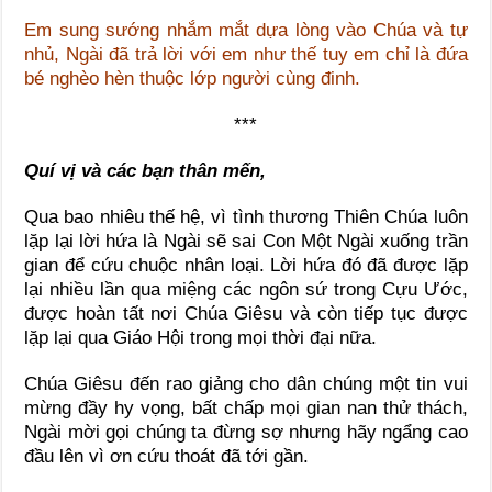
Em sung sướng nhắm mắt dựa lòng vào Chúa và tự
nhủ, Ngài đã trả lời với em như thế tuy em chỉ là đứa
bé nghèo hèn thuộc lớp người cùng đinh.
***
Quí vị và các bạn thân mến,
Qua bao nhiêu thế hệ, vì tình thương Thiên Chúa luôn
lặp lại lời hứa là Ngài sẽ sai Con Một Ngài xuống trần
gian để cứu chuộc nhân loại. Lời hứa đó đã được lặp
lại nhiều lần qua miệng các ngôn sứ trong Cựu Ước,
được hoàn tất nơi Chúa Giêsu và còn tiếp tục được
lặp lại qua Giáo Hội trong mọi thời đại nữa.
Chúa Giêsu đến rao giảng cho dân chúng một tin vui
mừng đầy hy vọng, bất chấp mọi gian nan thử thách,
Ngài mời gọi chúng ta đừng sợ nhưng hãy ngẩng cao
đầu lên vì ơn cứu thoát đã tới gần.