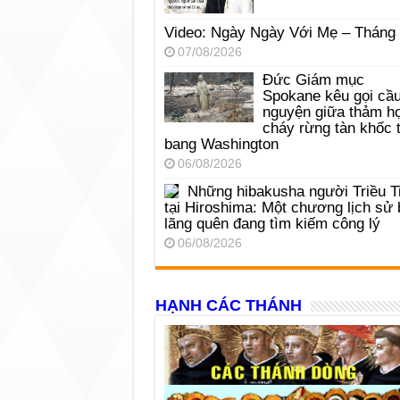
Video: Ngày Ngày Với Mẹ – Tháng
07/08/2026
Đức Giám mục
Spokane kêu gọi cầ
nguyện giữa thảm h
cháy rừng tàn khốc t
bang Washington
06/08/2026
Những hibakusha người Triều T
tại Hiroshima: Một chương lịch sử 
lãng quên đang tìm kiếm công lý
06/08/2026
HẠNH CÁC THÁNH