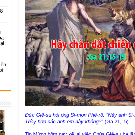
 8
u
ọa
ại
iên
bị
Đức Giê-su hỏi ông Si-mon Phê-rô: “Này anh Si
Thầy hơn các anh em này không?”
(Ga 21,15).
Tin Mừng hôm nay kể lại việc Chúa Giê-su ba lầ