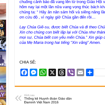
chuông cảnh báo đã vang lên từ trong Giáo Hội v
hôm nay lại một lần nữa vang vọng thúc bách khẩ
chúng ta: “ Hãy ăn năn sám hối và siêng năng l
ơn cứu độ , vì ngày giờ Chúa gần đến rồi…
Lạy Chúa Giê-su, được biết Chúa và đi theo Chú
Xin cho chúng con biết lặp lại với Chúa như thán
mọi sự, Chúa biết con yêu mến Chúa.” Xin giúp 
của Mẹ Maria trong hai tiếng “Xin vâng” Amen.
CHIA SẺ:
F
M
W
X
T
Vi
E
S
a
e
h
hr
b
m
h
c
ss
at
e
er
ail
ar
e
e
s
a
e
Hình sau
Thống kê Huynh đoàn Giáo dân
b
n
A
d
Đaminh Việt Nam 2016