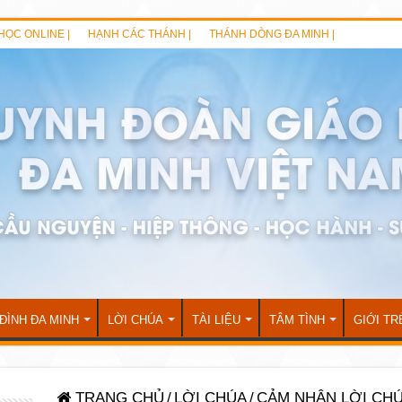
HỌC ONLINE |
HẠNH CÁC THÁNH |
THÁNH DÒNG ĐA MINH |
 ĐÌNH ĐA MINH
LỜI CHÚA
TÀI LIỆU
TÂM TÌNH
GIỚI TR
TRANG CHỦ
/
LỜI CHÚA
/
CẢM NHẬN LỜI CH