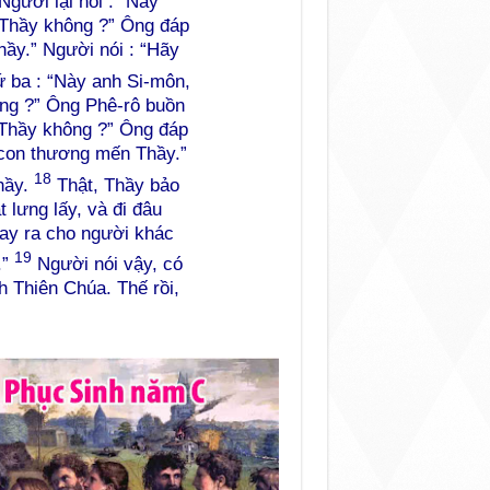
Người lại hỏi : “Này
 Thầy không ?” Ông đáp
ầy.” Người nói : “Hãy
ứ ba : “Này anh Si-môn,
ng ?” Ông Phê-rô buồn
 Thầy không ?” Ông đáp
t con thương mến Thầy.”
18
hầy.
Thật, Thầy bảo
t lưng lấy, và đi đâu
tay ra cho người khác
19
.”
Người nói vậy, có
h Thiên Chúa. Thế rồi,