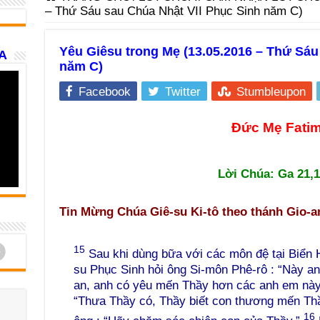
– Thứ Sáu sau Chúa Nhật VII Phục Sinh năm C)
Yêu Giêsu trong Mẹ (13.05.2016 – Thứ Sáu
A
năm C)
Facebook
Twitter
Stumbleupon
Đức Mẹ Fati
Lời Chúa:
Ga 21,1
Tin Mừng Chúa Giê-su Ki-tô theo thánh Gio-a
d
15
Sau khi dùng bữa với các môn đệ tại Biển H
su Phục Sinh hỏi ông Si-môn Phê-rô : “Này an
an, anh có yêu mến Thầy hơn các anh em này
“Thưa Thầy có, Thầy biết con thương mến Thầ
16