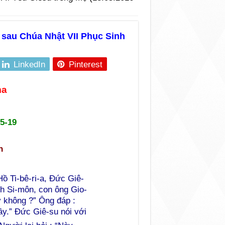
 sau Chúa Nhật VII Phục Sinh
LinkedIn
Pinterest
ma
5-19
n
ồ Ti-bê-ri-a, Đức Giê-
h Si-môn, con ông Gio-
 không ?” Ông đáp :
y.” Đức Giê-su nói với