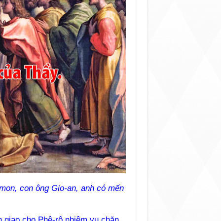
-mon, con ông Gio-an, anh có mến
n giao cho Phê-rô nhiệm vụ chăn