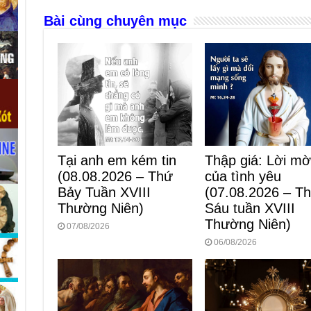
o
g
p
s
Bài cùng chuyên mục
o
er
p
k
Thập giá: Lời mờ
Tại anh em kém tin
của tình yêu
(08.08.2026 – Thứ
(07.08.2026 – T
Bảy Tuần XVIII
Sáu tuần XVIII
Thường Niên)
Thường Niên)
07/08/2026
06/08/2026