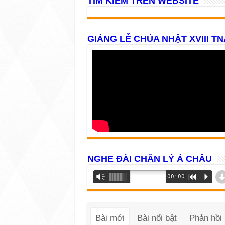
TÌM KIẾM TRÊN WEBSITE
GIẢNG LỄ CHÚA NHẬT XVIII TN
NGHE ĐÀI CHÂN LÝ Á CHÂU
Trình
Vm
00:00
R
P
phát
âm
thanh
Bài mới
Bài nổi bật
Phản hồi