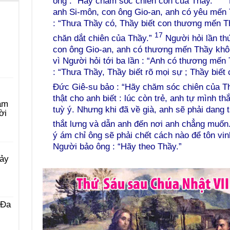
ông : “Hãy chăm sóc chiên con của Thầy.”
anh Si-môn, con ông Gio-an, anh có yêu mến
: “Thưa Thầy có, Thầy biết con thương mến Th
17
chăn dắt chiên của Thầy.”
Người hỏi lần th
con ông Gio-an, anh có thương mến Thầy khô
vì Người hỏi tới ba lần : “Anh có thương mến
: “Thưa Thầy, Thầy biết rõ mọi sự ; Thầy biế
Đức Giê-su bảo : “Hãy chăm sóc chiên của T
thật cho anh biết : lúc còn trẻ, anh tự mình thắ
àm
tuỳ ý. Nhưng khi đã về già, anh sẽ phải dang 
ời
thắt lưng và dẫn anh đến nơi anh chẳng muốn
ý ám chỉ ông sẽ phải chết cách nào để tôn vin
Người bảo ông : “Hãy theo Thầy.”
Bảy
 Ða