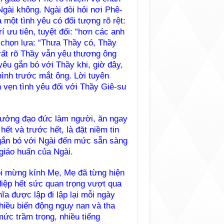
gài không. Ngài đòi hỏi nơi Phê-
 một tình yêu có đối tượng rõ rệt:
í ưu tiên, tuyệt đối: “hơn các anh
t chọn lựa: “Thưa Thầy có, Thầy
rất rõ Thầy vẫn yêu thương ông
yêu gắn bó với Thầy khi, giờ đây,
hình trước mắt ông. Lời tuyên
 vẹn tình yêu đối với Thầy Giê-su
 tưởng đạo đức làm người, ăn ngay
ết và trước hết, là đặt niềm tin
 gắn bó với Ngài đến mức sẵn sàng
giáo huấn của Ngài.
i mừng kính Mẹ, Mẹ đã từng hiện
điệp hết sức quan trọng vượt qua
ĩa được lập đi lập lại mỗi ngày
hiều biến động nguy nan và tha
mức trầm trọng, nhiều tiếng