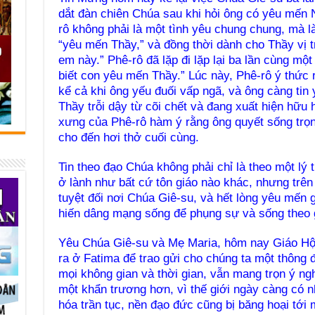
dắt đàn chiên Chúa sau khi hỏi ông có yêu mến N
rô không phải là một tình yêu chung chung, mà là
“yêu mến Thầy,” và đồng thời dành cho Thầy vị tr
em này.” Phê-rô đã lặp đi lặp lại ba lần cùng mộ
biết con yêu mến Thầy.” Lúc này, Phê-rô ý thức 
kể cả khi ông yếu đuối vấp ngã, và ông càng tin 
Thầy trỗi dậy từ cõi chết và đang xuất hiện hữu 
xưng của Phê-rô hàm ý rằng ông quyết sống trọn
cho đến hơi thở cuối cùng.
Tin theo đạo Chúa không phải chỉ là theo một lý
ở lành như bất cứ tôn giáo nào khác, nhưng trên h
tuyệt đối nơi Chúa Giê-su, và hết lòng yêu mến
hiến dâng mạng sống để phụng sự và sống theo 
Yêu Chúa Giê-su và Mẹ Maria, hôm nay Giáo Hộ
ra ở Fatima để trao gửi cho chúng ta một thông 
mọi không gian và thời gian, vẫn mang trọn ý ngh
một khẩn trương hơn, vì thế giới ngày càng có n
hóa trần tục, nền đạo đức cũng bị băng hoại tới 