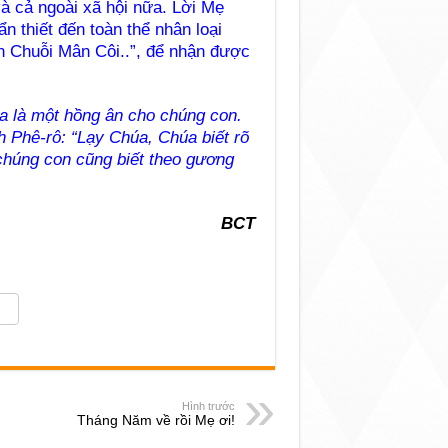
à cả ngoài xã hội nữa. Lời Mẹ
n thiết đến toàn thể nhân loại
ần Chuỗi Mân Côi..”, để nhận được
a là một hồng ân cho chúng con.
h Phê-rô: “Lạy Chúa, Chúa biết rõ
chúng con cũng biết theo gương
BCT
Hình trước
Tháng Năm về rồi Mẹ ơi!