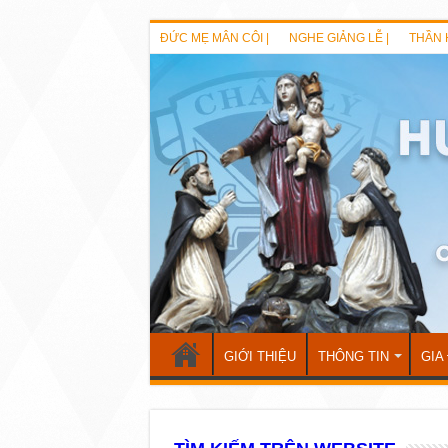
ĐỨC MẸ MÂN CÔI |
NGHE GIẢNG LỄ |
THẦN 
GIỚI THIỆU
THÔNG TIN
GIA