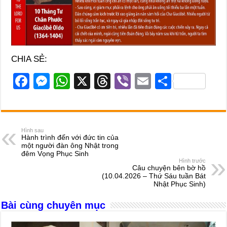
CHIA SẺ:
F
M
W
X
T
Vi
E
S
a
e
h
hr
b
m
h
c
ss
at
e
er
ail
ar
e
e
s
a
e
Hình sau
Hành trình đến với đức tin của
b
n
A
d
một người đàn ông Nhật trong
đêm Vọng Phục Sinh
o
g
p
s
Hình trước
Câu chuyện bên bờ hồ
o
er
p
(10.04.2026 – Thứ Sáu tuần Bát
Nhật Phục Sinh)
k
Bài cùng chuyên mục