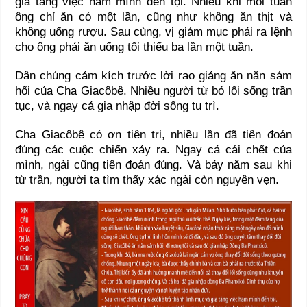
gia tăng việc hãm mình đền tội. Nhiều khi mỗi tuần
ông chỉ ăn có một lần, cũng như không ăn thịt và
không uống rượu. Sau cùng, vị giám mục phải ra lệnh
cho ông phải ăn uống tối thiểu ba lần một tuần.
Dân chúng cảm kích trước lời rao giảng ăn năn sám
hối của Cha Giacôbê. Nhiều người từ bỏ lối sống trần
tục, và ngay cả gia nhập đời sống tu trì.
Cha Giacôbê có ơn tiên tri, nhiều lần đã tiên đoán
đúng các cuộc chiến xảy ra. Ngay cả cái chết của
mình, ngài cũng tiên đoán đúng. Và bảy năm sau khi
từ trần, người ta tìm thấy xác ngài còn nguyên vẹn.