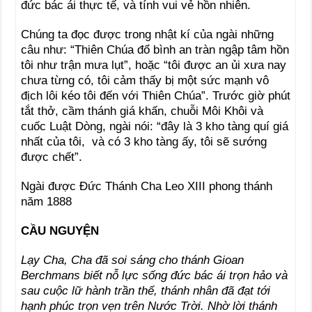
đức bác ái thực tế, và tính vui vẻ hồn nhiên.
Chúng ta đọc được trong nhật kí của ngài những
câu như: “Thiên Chúa đổ bình an tràn ngập tâm hồn
tôi như trận mưa lụt”, hoặc “tôi được an ủi xưa nay
chưa từng có, tôi cảm thấy bị một sức mạnh vô
địch lôi kéo tôi đến với Thiên Chúa”. Trước giờ phút
tắt thở, cầm thánh giá khấn, chuỗi Môi Khôi và
cuốc Luật Dòng, ngài nói: “đây là 3 kho tàng quí giá
nhất của tôi, và có 3 kho tàng ấy, tôi sẽ sướng
được chết”.
Ngài được Đức Thánh Cha Leo XIII phong thánh
năm 1888
CẦU NGUYỆN
Lạy Cha, Cha đã soi sáng cho thánh Gioan
Berchmans biết nỗ lực sống đức bác ái trọn hảo và
sau cuộc lữ hành trần thế, thánh nhân đã đạt tới
hạnh phúc trọn vẹn trên Nước Trời. Nhờ lời thánh