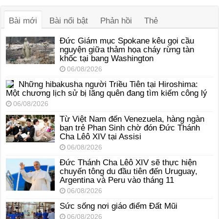
thanh
Bài mới
Bài nổi bật
Phản hồi
Thẻ
Đức Giám mục Spokane kêu gọi cầu
nguyện giữa thảm họa cháy rừng tàn
khốc tại bang Washington
06/08/2026
Những hibakusha người Triều Tiên tại Hiroshima:
Một chương lịch sử bị lãng quên đang tìm kiếm công lý
06/08/2026
Từ Việt Nam đến Venezuela, hàng ngàn
bạn trẻ Phan Sinh chờ đón Đức Thánh
Cha Lêô XIV tại Assisi
06/08/2026
Đức Thánh Cha Lêô XIV sẽ thực hiện
chuyến tông du đầu tiên đến Uruguay,
Argentina và Peru vào tháng 11
06/08/2026
Sức sống nơi giáo điểm Đất Mũi
06/08/2026