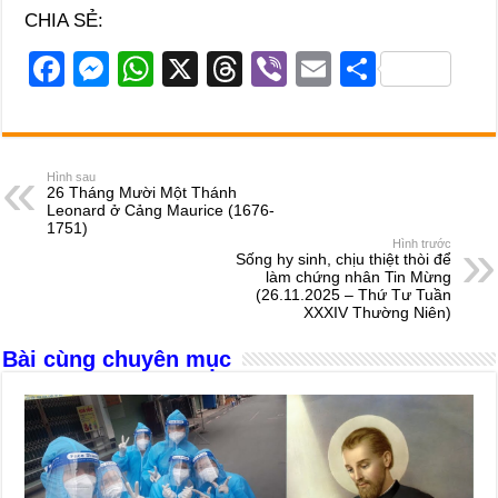
CHIA SẺ:
F
M
W
X
T
Vi
E
S
a
e
h
hr
b
m
h
c
ss
at
e
er
ail
ar
e
e
s
a
e
Hình sau
26 Tháng Mười Một Thánh
b
n
A
d
Leonard ở Cảng Maurice (1676-
1751)
o
g
p
s
Hình trước
Sống hy sinh, chịu thiệt thòi để
o
er
p
làm chứng nhân Tin Mừng
(26.11.2025 – Thứ Tư Tuần
k
XXXIV Thường Niên)
Bài cùng chuyên mục