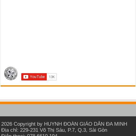
2026 Copyright by HUYNH ĐOÀN GIÁO DÂN ĐA MINH
Địa chỉ: 229-231 Võ Thị Sáu, P.7, Q.3, Sài Gòn