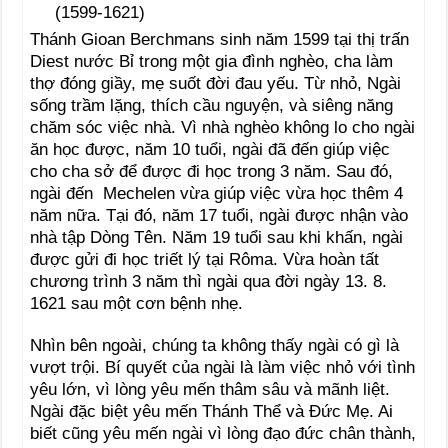
Thánh Gioan Berchmans sinh năm 1599 tại thị trấn
Diest nước Bỉ trong một gia đình nghèo, cha làm
thợ đóng giầy, mẹ suốt đời đau yếu. Từ nhỏ, Ngài
sống trầm lặng, thích cầu nguyện, và siêng năng
chăm sóc việc nhà. Vì nhà nghèo không lo cho ngài
ăn học được, năm 10 tuổi, ngài đã đến giúp việc
cho cha sở để được đi học trong 3 năm. Sau đó,
ngài đến Mechelen vừa giúp việc vừa học thêm 4
năm nữa. Tại đó, năm 17 tuổi, ngài được nhận vào
nhà tập Dòng Tên. Năm 19 tuổi sau khi khấn, ngài
được gửi đi học triết lý tại Rôma. Vừa hoàn tất
chương trình 3 năm thì ngài qua đời ngày 13. 8.
1621 sau một cơn bệnh nhẹ.
Nhìn bên ngoài, chúng ta không thấy ngài có gì là
vượt trội. Bí quyết của ngài là làm việc nhỏ với tình
yêu lớn, vì lòng yêu mến thâm sâu và mãnh liệt.
Ngài đặc biệt yêu mến Thánh Thể và Đức Mẹ. Ai
biết cũng yêu mến ngài vì lòng đạo đức chân thành,