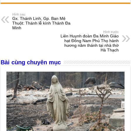
c
ss
at
e
er
ail
ar
e
e
s
a
e
Hình sau
Gx. Thánh Linh, Gp. Ban Mê
b
n
A
d
Thuột: Thánh lễ kính Thánh Đa
Minh
o
g
p
s
Hình trước
Liên Huynh đoàn Đa Minh Giáo
o
er
p
hạt Đông Nam Phú Thọ hành
hương năm thánh tại nhà thờ
k
Hà Thạch
Bài cùng chuyên mục