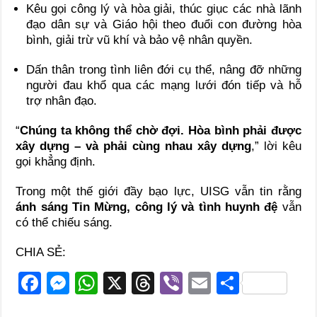
Kêu gọi công lý và hòa giải, thúc giục các nhà lãnh
đạo dân sự và Giáo hội theo đuổi con đường hòa
bình, giải trừ vũ khí và bảo vệ nhân quyền.
Dấn thân trong tình liên đới cụ thể, nâng đỡ những
người đau khổ qua các mạng lưới đón tiếp và hỗ
trợ nhân đạo.
“
Chúng ta không thể chờ đợi. Hòa bình phải được
xây dựng – và phải cùng nhau xây dựng
,” lời kêu
gọi khẳng định.
Trong một thế giới đầy bạo lực, UISG vẫn tin rằng
ánh sáng Tin Mừng, công lý và tình huynh đệ
vẫn
có thể chiếu sáng.
CHIA SẺ:
F
M
W
X
T
Vi
E
S
a
e
h
hr
b
m
h