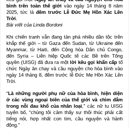
bình trên toàn thế giới
vào ngày 14 tháng 8 năm
2025, tức là
đêm trước Lễ Đức Mẹ Hồn Xác Lên
Trời
.
Bài viết của Linda Bordoni
Khi chiến tranh vẫn đang tàn phá nhiều dân tộc trên
khắp thế giới – từ Gaza đến Sudan, từ Ukraine đến
Myanmar, từ Haiti, đến Cộng hòa Dân chủ Congo,
đến Syria – Liên hiệp Quốc tế các Bề trên Tổng
quyền (UISG) đã đưa ra một
lời kêu gọi khẩn cấp
tổ
chức Ngày ăn chay và cầu nguyện cho hòa bình vào
ngày 14 tháng 8, đêm trước lễ Đức Mẹ Hồn Xác Lên
Trời.
“
Là những người phụ nữ của hòa bình, hiện diện
ở các vùng ngoại biên của thế giới và chìm đắm
trong nỗi đau khổ của nhân loại
,” các nữ tu UISG
tuyên bố, “chúng tôi cảm thấy sự thôi thúc phải cất
tiếng nói, hợp nhất con tim, cầu nguyện và hành
động.”