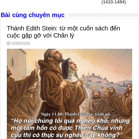
o
er
p
(1410-1484)
k
Bài cùng chuyên mục
Thánh Edith Stein: từ một cuốn sách đến
cuộc gặp gỡ với Chân lý
10/08/2026