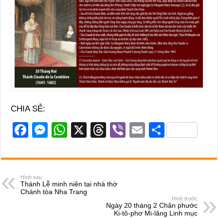
CHIA SẺ:
F
M
W
X
T
Vi
E
S
a
e
h
hr
b
m
h
c
ss
at
e
er
ail
ar
e
e
s
a
e
Hình sau
Thánh Lễ minh niên tại nhà thờ
b
n
A
d
Chánh tòa Nha Trang
Hình trước
o
g
p
s
Ngày 20 tháng 2 Chân phước
Ki-tô-phơ Mi-lăng Linh mục