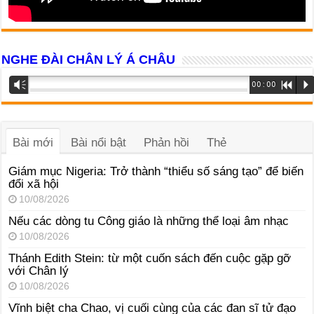
NGHE ĐÀI CHÂN LÝ Á CHÂU
Trình
Vm
00:00
R
P
phát
âm
thanh
Bài mới
Bài nổi bật
Phản hồi
Thẻ
Giám mục Nigeria: Trở thành “thiểu số sáng tạo” để biến
đổi xã hội
10/08/2026
Nếu các dòng tu Công giáo là những thể loại âm nhạc
10/08/2026
Thánh Edith Stein: từ một cuốn sách đến cuộc gặp gỡ
với Chân lý
10/08/2026
Vĩnh biệt cha Chao, vị cuối cùng của các đan sĩ tử đạo