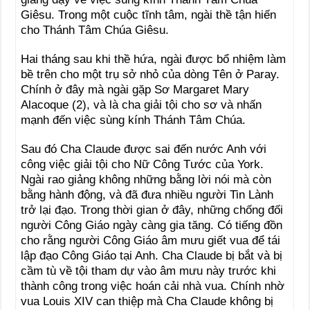
Giêsu. Trong một cuộc tĩnh tâm, ngài thề tận hiến
cho Thánh Tâm Chúa Giêsu.
Hai tháng sau khi thề hứa, ngài được bổ nhiệm làm
bề trên cho một trụ sở nhỏ của dòng Tên ở Paray.
Chính ở đây mà ngài gặp Sơ Margaret Mary
Alacoque (2), và là cha giải tội cho sơ và nhấn
mạnh đến việc sùng kính Thánh Tâm Chúa.
Sau đó Cha Claude được sai đến nước Anh với
công việc giải tội cho Nữ Công Tước của York.
Ngài rao giảng không những bằng lời nói mà còn
bằng hành động, và đã đưa nhiều người Tin Lành
trở lại đạo. Trong thời gian ở đây, những chống đối
người Công Giáo ngày càng gia tăng. Có tiếng đồn
cho rằng người Công Giáo âm mưu giết vua để tái
lập đạo Công Giáo tại Anh. Cha Claude bị bắt và bị
cầm tù về tội tham dự vào âm mưu này trước khi
thành công trong việc hoán cải nhà vua. Chính nhờ
vua Louis XIV can thiệp mà Cha Claude không bị