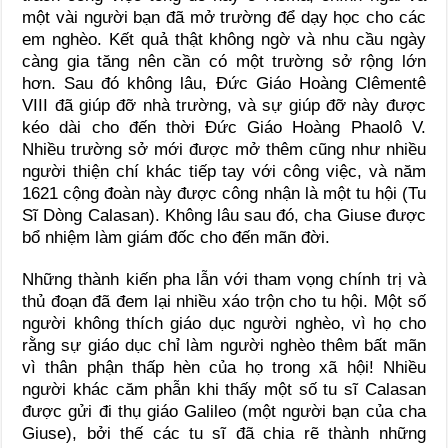
một vài người bạn đã mở trường để dạy học cho các
em nghèo. Kết quả thật không ngờ và nhu cầu ngày
càng gia tăng nên cần có một trường sở rộng lớn
hơn. Sau đó không lâu, Ðức Giáo Hoàng Clêmentê
VIII đã giúp đỡ nhà trường, và sự giúp đỡ này được
kéo dài cho đến thời Ðức Giáo Hoàng Phaolô V.
Nhiều trường sở mới được mở thêm cũng như nhiều
người thiện chí khác tiếp tay với công việc, và năm
1621 cộng đoàn này được công nhận là một tu hội (Tu
Sĩ Dòng Calasan). Không lâu sau đó, cha Giuse được
bổ nhiệm làm giám đốc cho đến mãn đời.
Những thành kiến pha lẫn với tham vọng chính trị và
thủ đoạn đã đem lại nhiều xáo trộn cho tu hội. Một số
người không thích giáo dục người nghèo, vì họ cho
rằng sự giáo dục chỉ làm người nghèo thêm bất mãn
vì thân phận thấp hèn của họ trong xã hội! Nhiều
người khác căm phẫn khi thấy một số tu sĩ Calasan
được gửi đi thụ giáo Galileo (một người bạn của cha
Giuse), bởi thế các tu sĩ đã chia rẽ thành những