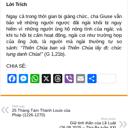
Lời Trích
Ngay cả trong thời gian bị giáng chức, cha Giuse vẫn
bảo vệ những người ngược đãi ngài khỏi bị nguy
hiểm vì những người ủng hộ nóng tính của ngài; và
khi tu hội bị cấm hoạt động, ngài coi như trường hợp
của ông Job, là người mà ngài thường tự so
sánh:
“Thiên Chúa ban và Thiên Chúa lấy đi; chúc
tụng danh Chúa!”
(G 1,21b).
CHIA SẺ:
F
M
W
X
T
Vi
E
S
a
e
h
hr
b
m
h
c
ss
at
e
er
ail
ar
e
e
s
a
e
Hình sau
25 Tháng Tám Thánh Louis của
b
n
A
d
Pháp (1226-1270)
Hình trước
o
g
p
s
Giữ tinh thần của Lề Luật
(26.08.2025 – Thứ Ba tuần XXI