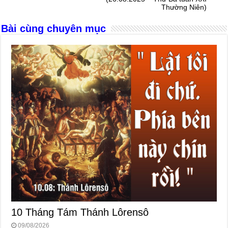
o
er
p
Thường Niên)
k
Bài cùng chuyên mục
10 Tháng Tám Thánh Lôrensô
09/08/2026