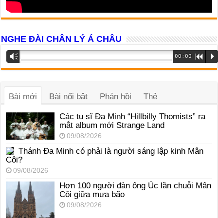
NGHE ĐÀI CHÂN LÝ Á CHÂU
Trình
Vm
00:00
R
P
phát
âm
thanh
Bài mới
Bài nổi bật
Phản hồi
Thẻ
Các tu sĩ Đa Minh “Hillbilly Thomists” ra
mắt album mới Strange Land
09/08/2026
Thánh Đa Minh có phải là người sáng lập kinh Mân
Côi?
09/08/2026
Hơn 100 người đàn ông Úc lần chuỗi Mân
Côi giữa mưa bão
09/08/2026