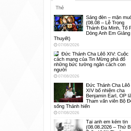
Thẻ
Sáng đèn – mặn muố
(08.08 – Lễ Trọng
Thánh Đa Minh, Tổ 
Dòng Anh Em Giảng
Thuyết)
07/08/2026
Đức Thánh Cha Lêô XIV: Cuộc
cách mạng của Tin Mừng phá đổ
những bức tường ngăn cách con
người
07/08/2026
Đức Thánh Cha Lêô
XIV bổ nhiệm cha
Benjamin Earl, OP l
Tham vấn viên Bộ Đ
sống Thánh hiến
07/08/2026
Tại anh em kém tin
(08.08.2026 – Thứ 