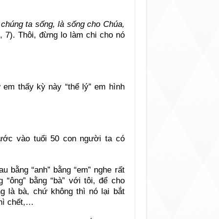
 chúng ta sống, là sống cho Chúa,
 7). Thôi, đừng lo làm chi cho nó
em thấy kỳ này “thể lý” em hình
ớc vào tuổi 50 con người ta có
u bằng “anh” bằng “em” nghe rất
g “ông” bằng “bà” với tôi, để cho
g là bà, chứ không thì nó lại bắt
hì chết,…