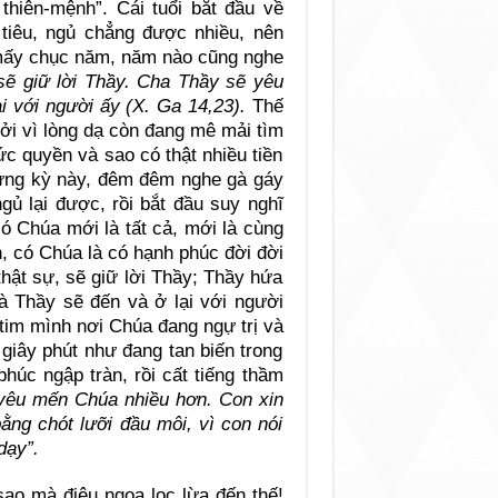
 thiên-mệnh”. Cái tuổi bắt đầu về
i tiêu, ngủ chẳng được nhiều, nên
t mấy chục năm, năm nào cũng nghe
sẽ giữ lời Thầy. Cha Thầy sẽ yêu
 với người ấy (X. Ga 14,23).
Thế
ởi vì lòng dạ còn đang mê mải tìm
c quyền và sao có thật nhiều tiền
Nhưng kỳ này, đêm đêm nghe gà gáy
gủ lại được, rồi bắt đầu suy nghĩ
có Chúa mới là tất cả, mới là cùng
, có Chúa là có hạnh phúc đời đời
hật sự, sẽ giữ lời Thầy; Thầy hứa
 Thầy sẽ đến và ở lại với người
i tim mình nơi Chúa đang ngự trị và
giây phút như đang tan biến trong
húc ngập tràn, rồi cất tiếng thầm
n yêu mến Chúa nhiều hơn. Con xin
ằng chót lưỡi đầu môi, vì con nói
 dạy”.
ao mà điêu ngoa lọc lừa đến thế!