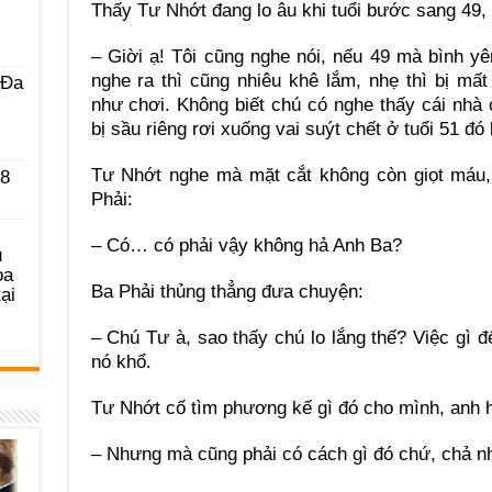
Thấy Tư Nhớt đang lo âu khi tuổi bước sang 49, 
– Giời ạ! Tôi cũng nghe nói, nếu 49 mà bình y
nghe ra thì cũng nhiêu khê lắm, nhẹ thì bị mấ
 Ða
như chơi. Không biết chú có nghe thấy cái nhà
bị sầu riêng rơi xuống vai suýt chết ở tuổi 51 đó
Tư Nhớt nghe mà mặt cắt không còn giọt máu,
 8
Phải:
– Có… có phải vậy không hả Anh Ba?
u
ọa
Ba Phải thủng thẳng đưa chuyện:
ại
– Chú Tư à, sao thấy chú lo lắng thế? Việc gì 
nó khổ.
Tư Nhớt cố tìm phương kế gì đó cho mình, anh hỏ
– Nhưng mà cũng phải có cách gì đó chứ, chả n