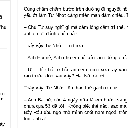
Cùng chầm chậm bước trên đường đi nguyệt hội 
yếu ớt làm Tư Nhớt càng miên man đăm chiêu. T
i
– Chú Tư suy nghĩ gì mà cầm lòng cầm trí thế, ha
Phụ
anh em đi đánh chén hả?
Thấy vậy Tư Nhớt liền thưa:
– Anh Hai nè, Anh cho em hỏi xíu, anh đừng cườ
– Ừ… thì chú cứ hỏi, anh em mình xưa rày vẫn 
rào trước đón sau vậy? Hai Nổ trả lời.
Thấy vậy, Tư Nhớt liền than thở gánh ưu tư:
àm
ời
– Anh Ba nè, còn 4 ngày nữa là em bước sang t
chưa qua 53 đã tới. Không biết thế nào, sao mà 
Bảy Râu đầu ngõ nhà mình chết năm ngoái trên
tuổi anh à!
Bảy