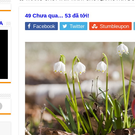
49 Chưa qua… 53 đã tới!
A
Facebook
Twitter
Stumbleupon
d