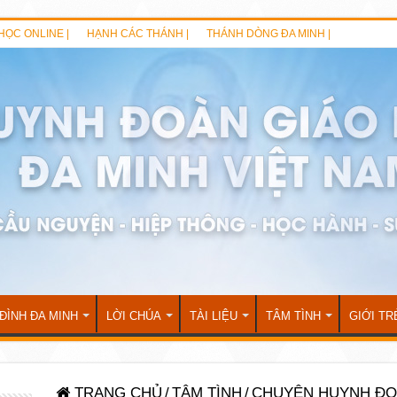
HỌC ONLINE |
HẠNH CÁC THÁNH |
THÁNH DÒNG ĐA MINH |
 ĐÌNH ĐA MINH
LỜI CHÚA
TÀI LIỆU
TÂM TÌNH
GIỚI TR
TRANG CHỦ
/
TÂM TÌNH
/
CHUYỆN HUYNH Đ