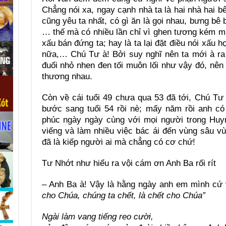
Chẳng nói xa, ngay cạnh nhà ta là hai nhà hai bê
cũng yêu ta nhất, có gì ăn là gọi nhau, bưng bê 
… thế mà có nhiều lần chỉ vì ghen tương kém m
xấu bán đứng ta; hay là ta lại đặt điều nói xấu 
nữa,… Chú Tư à! Bởi suy nghĩ nên ta mới à r
đuối nhỏ nhen đen tối muôn lối như vậy đó, nên l
thương nhau.
Còn về cái tuổi 49 chưa qua 53 đã tới, Chú T
bước sang tuổi 54 rồi nè; mấy năm rồi anh có
phúc ngày ngày cùng với mọi người trong Huy
viếng và làm nhiều việc bác ái đến vùng sâu 
đã là kiếp người ai mà chẳng có cơ chứ!
Tư Nhớt như hiểu ra vội cám ơn Anh Ba rối rít
– Anh Ba à! Vậy là hằng ngày anh em mình cứ 
cho Chúa, chúng ta chết, là chết cho Chúa”
Ngài làm vang tiếng reo cười,