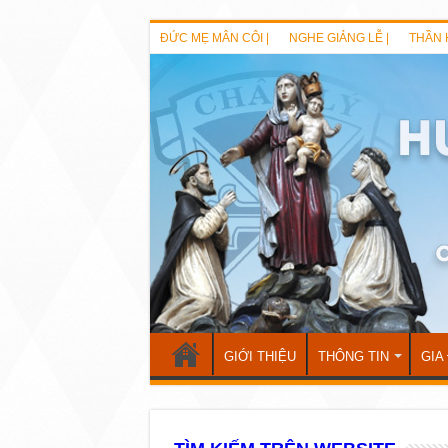
ĐỨC MẸ MÂN CÔI |
NGHE GIẢNG LỄ |
THẦN 
GIỚI THIỆU
THÔNG TIN
GIA