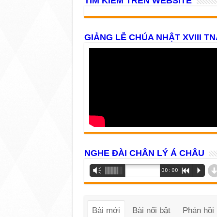
TÌM KIẾM TRÊN WEBSITE
GIẢNG LỄ CHÚA NHẬT XVIII TN
NGHE ĐÀI CHÂN LÝ Á CHÂU
Trình
Vm
00:00
R
P
phát
âm
thanh
Bài mới
Bài nổi bật
Phản hồi