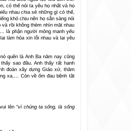
n, có thể nói ta yêu họ nhất và họ
biếu nhau chia sẻ những gì có thể,
iếng khó chịu nên họ sẵn sàng nói
họ và rồi không thèm nhìn mặt nhau
a… là phận người mỏng manh yếu
ại làm hòa xin lỗi nhau và lại yêu
ư nó quên là Anh Ba năm nay cũng
 thấy sao đâu. Anh thấy rất hạnh
nh đoàn xây dựng Giáo xứ, thăm
vùng xa,… Còn về ốm đau bệnh tật
vui lên
“vì chúng ta sống, là sống