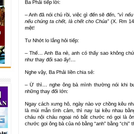
Ba Phải tiếp lời:
– Anh đã nói chú rồi, việc gì đến sẽ đến,
“vì nếu
nếu chúng ta chết, là chết cho Chúa”
(X. Rm 14,
mệt!
Tư Nhớt lo lắng hỏi tiếp:
– Thế… Anh Ba nè, anh có thấy sao không chứ 
như thay đổi sao ấy!…
Nghe vậy, Ba Phải liền chia sẻ:
– Ừ thì… nghe ông bà mình thường nói khi bư
những thay đổi lớn:
Ngay cách xưng hô, ngày nào vợ chồng kêu nha
là mùi mẫn tình cảm, thì nay lại kêu nhau bằn
cháu nội cháu ngoại nó bắt chước nó gọi là ôn
chước gọi ông bà của nó bằng “anh” bằng “chị” t