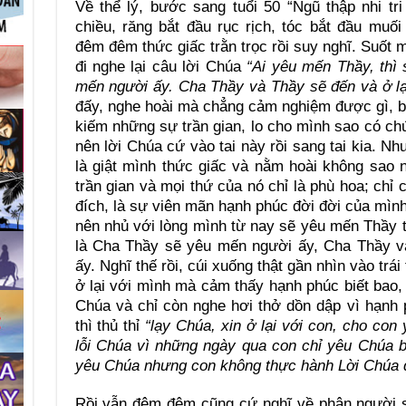
Về thể lý, bước sang tuổi 50 “Ngũ thập nhi tri
chiều, răng bắt đầu rục rịch, tóc bắt đầu muố
đêm đêm thức giấc trằn trọc rồi suy nghĩ. Suố
đi nghe lại câu lời Chúa
“Ai yêu mến Thầy, thì 
mến người ấy. Cha Thầy và Thầy sẽ đến và ở lại
đấy, nghe hoài mà chẳng cảm nghiệm được gì, b
kiếm những sự trần gian, lo cho mình sao có chứ
nên lời Chúa cứ vào tai này rồi sang tai kia. 
là giật mình thức giấc và nằm hoài không sao n
trần gian và mọi thứ của nó chỉ là phù hoa; chỉ 
đích, là sự viên mãn hạnh phúc đời đời của mình
nên nhủ với lòng mình từ nay sẽ yêu mến Thầy t
là Cha Thầy sẽ yêu mến người ấy, Cha Thầy và
ấy. Nghĩ thế rồi, cúi xuống thật gần nhìn vào trá
ở lại với mình mà cảm thấy hạnh phúc biết bao, 
Chúa và chỉ còn nghe hơi thở dồn dập vì hạnh p
thì thủ thỉ
“lạy Chúa, xin ở lại với con, cho co
lỗi Chúa vì những ngày qua con chỉ yêu Chúa b
yêu Chúa nhưng con không thực hành Lời Chúa
Rồi vẫn đêm đêm cũng cứ nghĩ về phận người s