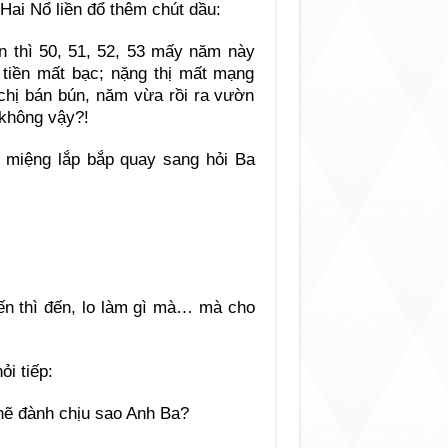
Hai Nổ liền đổ thêm chút dầu:
ên thì 50, 51, 52, 53 mấy năm này
t tiền mất bạc; nặng thị mất mạng
 chị bán bún, năm vừa rồi ra vườn
 không vậy?!
 miệng lắp bắp quay sang hỏi Ba
đến thì đến, lo làm gì mà… mà cho
i tiếp:
hẽ đành chịu sao Anh Ba?