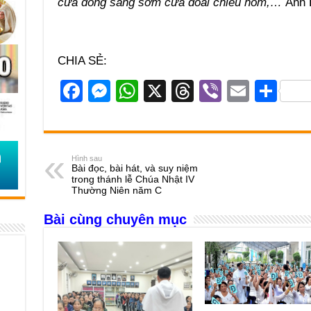
cửa đông sáng sớm cửa đoài chiều hôm,…
Anh 
CHIA SẺ:
F
M
W
X
T
Vi
E
S
a
e
h
hr
b
m
h
c
ss
at
e
er
ail
ar
e
e
s
a
e
Hình sau
Bài đọc, bài hát, và suy niệm
b
n
A
d
trong thánh lễ Chúa Nhật IV
Thường Niên năm C
o
g
p
s
Bài cùng chuyên mục
o
er
p
k