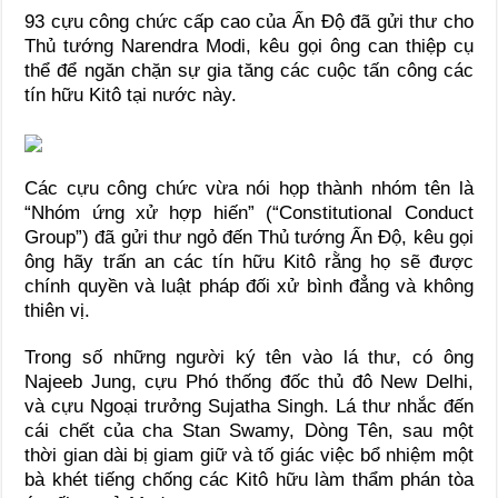
93 cựu công chức cấp cao của Ấn Độ đã gửi thư cho
Thủ tướng Narendra Modi, kêu gọi ông can thiệp cụ
thể để ngăn chặn sự gia tăng các cuộc tấn công các
tín hữu Kitô tại nước này.
Các cựu công chức vừa nói họp thành nhóm tên là
“Nhóm ứng xử hợp hiến” (“Constitutional Conduct
Group”) đã gửi thư ngỏ đến Thủ tướng Ấn Độ, kêu gọi
ông hãy trấn an các tín hữu Kitô rằng họ sẽ được
chính quyền và luật pháp đối xử bình đẳng và không
thiên vị.
Trong số những người ký tên vào lá thư, có ông
Najeeb Jung, cựu Phó thống đốc thủ đô New Delhi,
và cựu Ngoại trưởng Sujatha Singh. Lá thư nhắc đến
cái chết của cha Stan Swamy, Dòng Tên, sau một
thời gian dài bị giam giữ và tố giác việc bổ nhiệm một
bà khét tiếng chống các Kitô hữu làm thẩm phán tòa