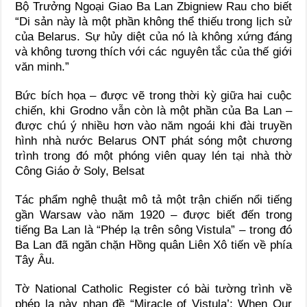
Bộ Trưởng Ngoại Giao Ba Lan Zbigniew Rau cho biết
“Di sản này là một phần không thể thiếu trong lịch sử
của Belarus. Sự hủy diệt của nó là không xứng đáng
và không tương thích với các nguyên tắc của thế giới
văn minh.”
Bức bích họa – được vẽ trong thời kỳ giữa hai cuộc
chiến, khi Grodno vẫn còn là một phần của Ba Lan –
được chú ý nhiều hơn vào năm ngoái khi đài truyền
hình nhà nước Belarus ONT phát sóng một chương
trình trong đó một phóng viên quay lén tại nhà thờ
Công Giáo ở Soly, Belsat
Tác phẩm nghệ thuật mô tả một trận chiến nổi tiếng
gần Warsaw vào năm 1920 – được biết đến trong
tiếng Ba Lan là “Phép lạ trên sông Vistula” – trong đó
Ba Lan đã ngăn chặn Hồng quân Liên Xô tiến về phía
Tây Âu.
Tờ National Catholic Register có bài tường trình về
phép lạ này nhan đề “Miracle of Vistula’: When Our