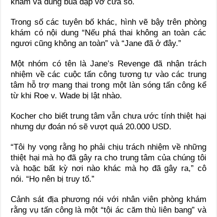
khám và dùng búa đập vỡ cửa sổ.
Trong số các tuyên bố khác, hình vẽ bậy trên phòng
khám có nội dung “Nếu phá thai không an toàn các
ngươi cũng không an toàn” và “Jane đã ở đây.”
Một nhóm có tên là Jane’s Revenge đã nhận trách
nhiệm về các cuộc tấn công tương tự vào các trung
tâm hỗ trợ mang thai trong một làn sóng tấn công kể
từ khi Roe v. Wade bị lật nhào.
Kocher cho biết trung tâm vẫn chưa ước tính thiệt hại
nhưng dự đoán nó sẽ vượt quá 20.000 USD.
“Tôi hy vọng rằng họ phải chịu trách nhiệm về những
thiệt hại mà họ đã gây ra cho trung tâm của chúng tôi
và hoặc bất kỳ nơi nào khác mà họ đã gây ra,” cô
nói. “Họ nên bị truy tố.”
Cảnh sát địa phương nói với nhân viên phòng khám
rằng vụ tấn công là một “tội ác căm thù liên bang” và