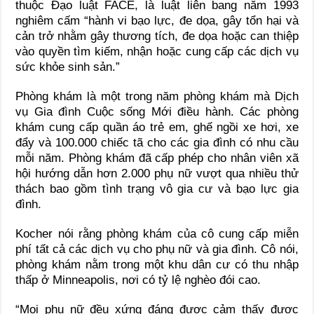
thuộc Đạo luật FACE, là luật liên bang năm 1993
nghiêm cấm “hành vi bạo lực, đe dọa, gây tổn hại và
cản trở nhằm gây thương tích, đe dọa hoặc can thiệp
vào quyền tìm kiếm, nhận hoặc cung cấp các dịch vụ
sức khỏe sinh sản.”
Phòng khám là một trong năm phòng khám mà Dịch
vụ Gia đình Cuộc sống Mới điều hành. Các phòng
khám cung cấp quần áo trẻ em, ghế ngồi xe hơi, xe
đẩy và 100.000 chiếc tã cho các gia đình có nhu cầu
mỗi năm. Phòng khám đã cấp phép cho nhân viên xã
hội hướng dẫn hơn 2.000 phụ nữ vượt qua nhiều thử
thách bao gồm tình trạng vô gia cư và bạo lực gia
đình.
Kocher nói rằng phòng khám của cô cung cấp miễn
phí tất cả các dịch vụ cho phụ nữ và gia đình. Cô nói,
phòng khám nằm trong một khu dân cư có thu nhập
thấp ở Minneapolis, nơi có tỷ lệ nghèo đói cao.
“Mọi phụ nữ đều xứng đáng được cảm thấy được