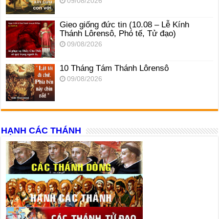
09/08/2026
Gieo giống đức tin (10.08 – Lễ Kính
Thánh Lôrensô, Phó tế, Tử đạo)
09/08/2026
10 Tháng Tám Thánh Lôrensô
09/08/2026
HẠNH CÁC THÁNH