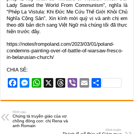
Lady Saved the World From Communism”, nghĩa là
“Phép Lạ Vistula: Khi Đức Mẹ Cứu Thế Giới Khỏi Chủ
Nghĩa Cộng Sản”. Xin kính mời quý vị và anh chị em
theo dõi bản dịch sang Việt Ngữ mà chúng tôi đã thực
hiện trước đây.
https://notesfrompoland.com/2023/03/01/poland-
condemns-painting-over-of-battle-of-warsaw-fresco-
in-belarusian-church/
CHIA SẺ:
F
M
W
X
T
Vi
E
S
a
e
h
hr
b
m
h
c
ss
at
e
er
ail
ar
e
e
s
a
e
Hình sau
Chứng tá truyền giáo của vợ
b
n
A
d
chồng đông con: chị Rena và
anh Romain
o
g
p
s
Hình trước