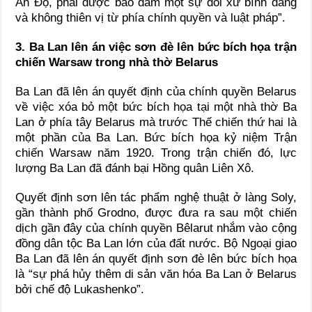
Ấn Độ, phải được bảo đảm một sự đối xử bình đẳng
và không thiên vị từ phía chính quyền và luật pháp”.
3. Ba Lan lên án việc sơn đè lên bức bích họa trận
chiến Warsaw trong nhà thờ Belarus
Ba Lan đã lên án quyết định của chính quyền Belarus
về việc xóa bỏ một bức bích họa tại một nhà thờ Ba
Lan ở phía tây Belarus mà trước Thế chiến thứ hai là
một phần của Ba Lan. Bức bích họa kỷ niệm Trận
chiến Warsaw năm 1920. Trong trận chiến đó, lực
lượng Ba Lan đã đánh bại Hồng quân Liên Xô.
Quyết định sơn lên tác phẩm nghệ thuật ở làng Soly,
gần thành phố Grodno, được đưa ra sau một chiến
dịch gần đây của chính quyền Bêlarut nhắm vào cộng
đồng dân tộc Ba Lan lớn của đất nước. Bộ Ngoại giao
Ba Lan đã lên án quyết định sơn đè lên bức bích họa
là “sự phá hủy thêm di sản văn hóa Ba Lan ở Belarus
bởi chế độ Lukashenko”.