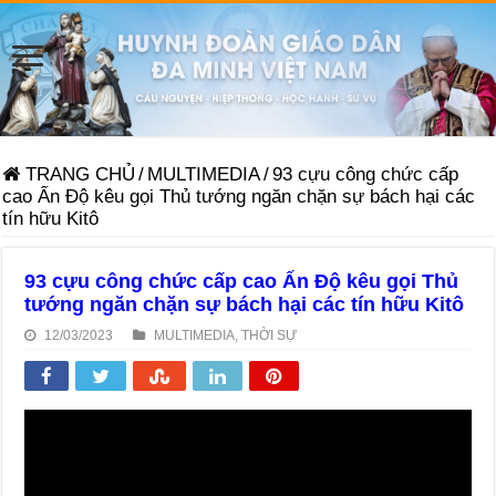
TRANG CHỦ
/
MULTIMEDIA
/
93 cựu công chức cấp
cao Ấn Độ kêu gọi Thủ tướng ngăn chặn sự bách hại các
tín hữu Kitô
93 cựu công chức cấp cao Ấn Độ kêu gọi Thủ
tướng ngăn chặn sự bách hại các tín hữu Kitô
12/03/2023
MULTIMEDIA
,
THỜI SỰ