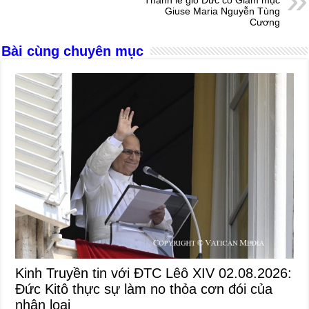
Thánh lễ giỗ Đức cố Giám mục
o
er
p
Giuse Maria Nguyễn Tùng
Cương
k
Bài cùng chuyên mục
Kinh Truyền tin với ĐTC Lêô XIV 02.08.2026:
Đức Kitô thực sự làm no thỏa cơn đói của
nhân loại