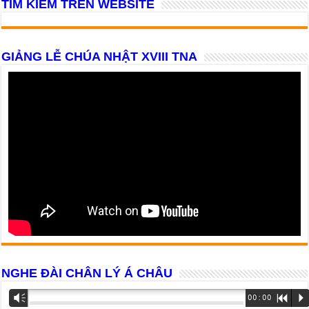
TÌM KIẾM TRÊN WEBSITE
GIẢNG LỄ CHÚA NHẬT XVIII TNA
NGHE ĐÀI CHÂN LÝ Á CHÂU
Trình
Vm
00:00
R
P
phát