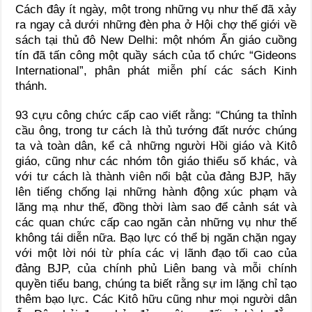
Cách đây ít ngày, một trong những vụ như thế đã xảy
ra ngay cả dưới những đèn pha ở Hội chợ thế giới về
sách tại thủ đô New Delhi: một nhóm Ấn giáo cuồng
tín đã tấn công một quầy sách của tổ chức “Gideons
International”, phân phát miễn phí các sách Kinh
thánh.
93 cựu công chức cấp cao viết rằng: “Chúng ta thỉnh
cầu ông, trong tư cách là thủ tướng đất nước chúng
ta và toàn dân, kể cả những người Hồi giáo và Kitô
giáo, cũng như các nhóm tôn giáo thiểu số khác, và
với tư cách là thành viên nổi bật của đảng BJP, hãy
lên tiếng chống lại những hành động xúc phạm và
lăng mạ như thế, đồng thời làm sao để cảnh sát và
các quan chức cấp cao ngăn cản những vụ như thế
không tái diễn nữa. Bạo lực có thể bị ngăn chặn ngay
với một lời nói từ phía các vị lãnh đạo tối cao của
đảng BJP, của chính phủ Liên bang và mỗi chính
quyền tiểu bang, chúng ta biết rằng sự im lặng chỉ tạo
thêm bạo lực. Các Kitô hữu cũng như mọi người dân