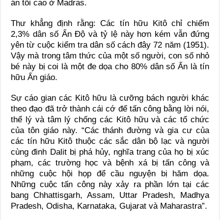
án tối cao ở Madras.
Thư khẳng định rằng: Các tín hữu Kitô chỉ chiếm
2,3% dân số Ấn Độ và tỷ lệ này hơn kém vẫn đứng
yên từ cuộc kiểm tra dân số cách đây 72 năm (1951).
Vậy mà trong tâm thức của một số người, con số nhỏ
bé này bị coi là một đe dọa cho 80% dân số Ấn là tín
hữu Ấn giáo.
Sự cáo gian các Kitô hữu là cưỡng bách người khác
theo đạo đã trở thành cái cớ để tấn công bằng lời nói,
thể lý và tâm lý chống các Kitô hữu và các tổ chức
của tôn giáo này. “Các thánh đường và gia cư của
các tín hữu Kitô thuộc các sắc dân bộ lạc và người
cùng đinh Dalit bị phá hủy, nghĩa trang của họ bị xúc
phạm, các trường học và bệnh xá bị tấn công và
những cuộc hội họp để cầu nguyện bị hăm dọa.
Những cuộc tấn công này xảy ra phần lớn tại các
bang Chhattisgarh, Assam, Uttar Pradesh, Madhya
Pradesh, Odisha, Karnataka, Gujarat và Maharastra”.