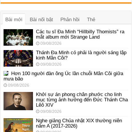
âm
thanh
Bài mới
Bài nổi bật
Phản hồi
Thẻ
Các tu sĩ Đa Minh “Hillbilly Thomists” ra
mắt album mới Strange Land
09/08/2026
Thánh Đa Minh có phải là người sáng lập
kinh Mân Côi?
09/08/2026
Hơn 100 người đàn ông Úc lần chuỗi Mân Côi giữa
mưa bão
09/08/2026
Khởi sự án phong chân phước cho linh
mục từng ảnh hưởng đến Đức Thánh Cha
Lêô XIV
09/08/2026
Nghe giảng Chúa nhật XIX thường niên
năm A (2017-2026)