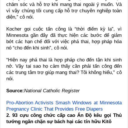
chăm sóc và hỗ trợ khi mang thai ngoài ý muốn. Và
vì vậy chúng tôi cung cấp hỗ trợ chuyên nghiệp toàn
diện,” cô nói.
Kocher gọi cuộc tấn công là “thời điểm kỳ lạ”, vì
Minnesota gần đây đã thực hiện các bước để giảm
bớt các hạn chế đối với việc phá thai, hợp pháp hóa
nó “cho đến khi sinh”, cô nói.
“Hiện nay phá thai là hợp pháp cho đến tận khi sinh
nở. Vậy tại sao họ cảm thấy cần phải tấn công đến
các trung tâm trợ giúp mang thai? Tôi không hiểu,” cô
nói.
Source:
National Catholic Register
Pro-Abortion Activists Smash Windows at Minnesota
Pregnancy Clinic That Provides Free Diapers
2. 93 cựu công chức cấp cao Ấn Độ kêu gọi Thủ
tướng ngăn chặn sự bách hại các tín hữu Kitô