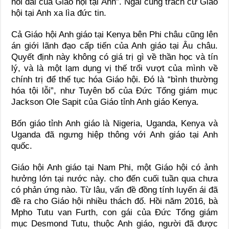
nối dài của Giáo hội tại Anh”. Ngài cũng trách cứ Giáo
hội tại Anh xa lìa đức tin.
Cả Giáo hội Anh giáo tại Kenya bên Phi châu cũng lên
án giới lãnh đạo cấp tiến của Anh giáo tại Âu châu.
Quyết định này không có giá trị gì về thần học và tín
lý, và là một lạm dụng vị thế trổi vượt của mình về
chính trị để thế tục hóa Giáo hội. Đó là “bình thường
hóa tội lỗi”, như Tuyên bố của Đức Tổng giám mục
Jackson Ole Sapit của Giáo tỉnh Anh giáo Kenya.
Bốn giáo tỉnh Anh giáo là Nigeria, Uganda, Kenya và
Uganda đã ngưng hiệp thông với Anh giáo tại Anh
quốc.
Giáo hội Anh giáo tại Nam Phi, một Giáo hội có ảnh
hưởng lớn tại nước này. cho đến cuối tuần qua chưa
có phản ứng nào. Từ lâu, vấn đề đồng tính luyến ái đã
đề ra cho Giáo hội nhiều thách đố. Hồi năm 2016, bà
Mpho Tutu van Furth, con gái của Đức Tổng giám
mục Desmond Tutu, thuộc Anh giáo, người đã được