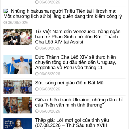
06/08/2026
Những hibakusha người Triều Tiên tại Hiroshima:
Một chương lịch sử bị lãng quên đang tìm kiếm công lý
06/08/2026
Từ Việt Nam đến Venezuela, hàng ngàn
bạn trẻ Phan Sinh chờ đón Đức Thánh
Cha Lêô XIV tại Assisi
06/08/2026
Đức Thánh Cha Lêô XIV sẽ thực hiện
chuyến tông du đầu tiên đến Uruguay,
Argentina và Peru vào tháng 11
06/08/2026
Sức sống nơi giáo điểm Đất Mũi
06/08/2026
Giữa chiến tranh Ukraine, những dấu chỉ
của “Nền văn minh tình thương”
06/08/2026
Thập giá: Lời mời gọi của tình yêu
(07.08.2026 – Thứ Sáu tuần XVIII