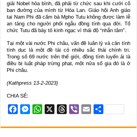
giải Nobel hòa bình, đã phải từ chức sau khi cưới cô
bạn đường của mình từ Hòa Lan. Giáo hội Anh giáo
tại Nam Phi đã cấm bà Mpho Tutu không được làm lễ
an táng cho người phối ngẫu đồng tính qua đời. Tổ
chức Tutu đã bày tỏ kinh ngạc vì thái độ “nhẫn tâm”.
Tại một vài nước Phi châu, vấn đề luân lý và căn tính
tính dục là một đề tài có nhiều sắc thái chính trị.
Trong số 69 nước trên thế giới, đồng tính luyến ái là
điều bị luật pháp trừng phạt, một nửa số gia đó là ở
Phi châu.
(Kathpress 13-2-2023)
CHIA SẺ:
F
M
W
X
T
Vi
E
S
a
e
h
hr
b
m
h
c
ss
at
e
er
ail
ar