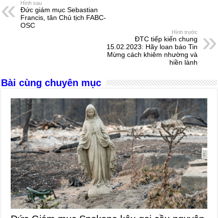
e
e
s
a
e
Hình sau
Đức giám mục Sebastian
b
n
A
d
Francis, tân Chủ tịch FABC-
OSC
o
g
p
s
Hình trước
ĐTC tiếp kiến chung
o
er
p
15.02.2023: Hãy loan báo Tin
Mừng cách khiêm nhường và
k
hiền lành
Bài cùng chuyên mục