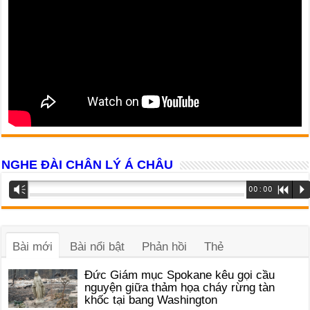
NGHE ĐÀI CHÂN LÝ Á CHÂU
Trình
Vm
00:00
R
P
phát
âm
thanh
Bài mới
Bài nổi bật
Phản hồi
Thẻ
Đức Giám mục Spokane kêu gọi cầu
nguyện giữa thảm họa cháy rừng tàn
khốc tại bang Washington