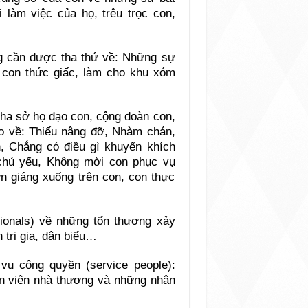
i làm việc của họ, trêu trọc con,
 cần được tha thứ về: Những sự
 con thức giấc, làm cho khu xóm
cha sở họ đạo con, cộng đoàn con,
o về: Thiếu nâng đỡ, Nhàm chán,
n, Chẳng có điều gì khuyến khích
chủ yếu, Không mời con phục vụ
n giáng xuống trên con, con thực
sionals) về những tổn thương xảy
h trị gia, dân biểu…
ụ công quyền (service people):
hân viên nhà thương và những nhân