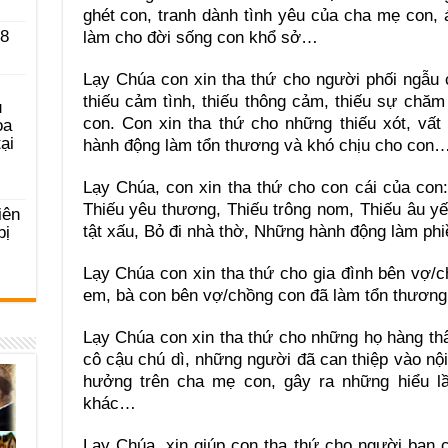
ghét con, tranh dành tình yêu của cha mẹ con,
 8
làm cho đời sống con khổ sở…
Lạy Chúa con xin tha thứ cho người phối ngẫu 
thiếu cảm tình, thiếu thông cảm, thiếu sự chăm 
u
con. Con xin tha thứ cho những thiếu xót, vất
ọa
ại
hành động làm tổn thương và khó chịu cho con
Lạy Chúa, con xin tha thứ cho con cái của con: 
Thiếu yêu thương, Thiếu trông nom, Thiếu âu yế
iên
tật xấu, Bỏ đi nhà thờ, Những hành động làm phi
bị
Lạy Chúa con xin tha thứ cho gia đình bên vợ/c
em, bà con bên vợ/chồng con đã làm tổn thương
Lạy Chúa con xin tha thứ cho những họ hàng thân
cô cậu chú dì, những người đã can thiệp vào nội
hưởng trên cha mẹ con, gây ra những hiểu 
khác…
Lạy Chúa, xin giúp con tha thứ cho người bạn