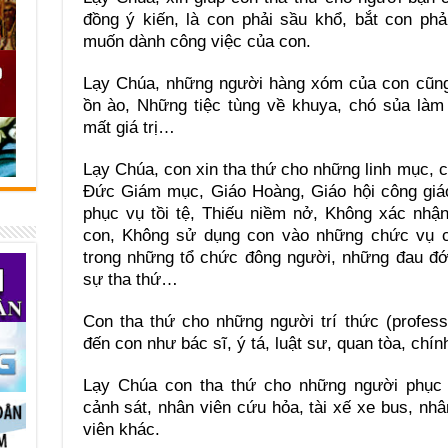
đồng ý kiến, là con phải sầu khổ, bắt con phả
muốn dành công việc của con.
Lạy Chúa, những người hàng xóm của con cũng
ồn ào, Những tiệc tùng về khuya, chó sủa làm
mất giá trị…
Lạy Chúa, con xin tha thứ cho những linh mục, 
Ðức Giám mục, Giáo Hoàng, Giáo hội công giá
phục vụ tồi tệ, Thiếu niềm nở, Không xác nhậ
con, Không sử dụng con vào những chức vụ 
trong những tổ chức đông người, những đau đớ
sự tha thứ…
Con tha thứ cho những người trí thức (profes
đến con như bác sĩ, ý tá, luật sư, quan tòa, chín
Lạy Chúa con tha thứ cho những người phục v
cảnh sát, nhân viên cứu hỏa, tài xế xe bus, n
viên khác.