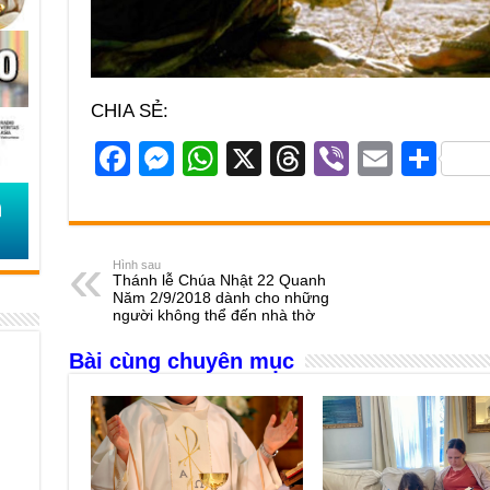
CHIA SẺ:
F
M
W
X
T
Vi
E
S
a
e
h
hr
b
m
h
c
ss
at
e
er
ail
ar
e
e
s
a
e
Hình sau
Thánh lễ Chúa Nhật 22 Quanh
b
n
A
d
Năm 2/9/2018 dành cho những
người không thể đến nhà thờ
o
g
p
s
Bài cùng chuyên mục
o
er
p
k