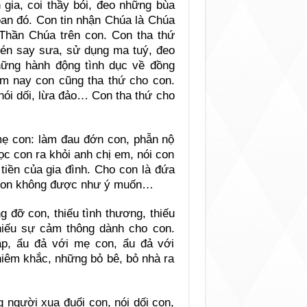
 gia, coi thầy bói, đeo những bùa
an đó. Con tin nhận Chúa là Chúa
Thần Chúa trên con. Con tha thứ
hén say sưa, sử dụng ma tuý, đeo
những hành động tình dục về đồng
ôm nay con cũng tha thứ cho con.
 nói dối, lừa đảo… Con tha thứ cho
ẹ con: làm đau đớn con, phẫn nộ
lọc con ra khỏi anh chị em, nói con
 tiền của gia đình. Cho con là đứa
a con không được như ý muốn…
g đỡ con, thiếu tình thương, thiếu
 thiếu sự cảm thông dành cho con.
ập, ẩu đả với mẹ con, ẩu đả với
iêm khắc, những bỏ bê, bỏ nhà ra
 người xua đuổi con, nói dối con,