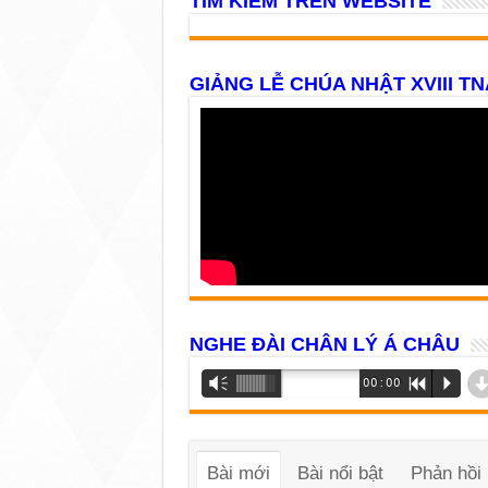
TÌM KIẾM TRÊN WEBSITE
GIẢNG LỄ CHÚA NHẬT XVIII TN
NGHE ĐÀI CHÂN LÝ Á CHÂU
Trình
Vm
00:00
R
P
phát
âm
thanh
Bài mới
Bài nổi bật
Phản hồi