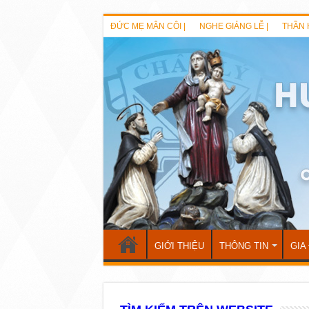
ĐỨC MẸ MÂN CÔI |
NGHE GIẢNG LỄ |
THẦN 
GIỚI THIỆU
THÔNG TIN
GIA