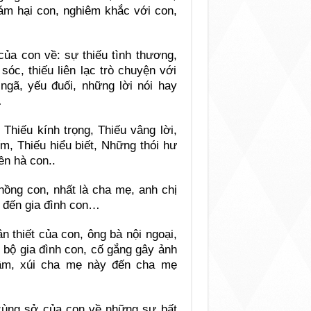
 ám hại con, nghiêm khắc với con,
của con về: sự thiếu tình thương,
sóc, thiếu liên lạc trò chuyện với
 ngã, yếu đuối, những lời nói hay
…
Thiếu kính trọng, Thiếu vâng lời,
m, Thiếu hiểu biết, Những thói hư
ền hà con..
hồng con, nhất là cha mẹ, anh chị
 đến gia đình con…
 thiết của con, ông bà nội ngoại,
 bộ gia đình con, cố gắng gây ảnh
lầm, xúi cha mẹ này đến cha mẹ
 cùng sở của con về những sự bất