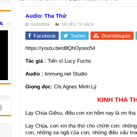
Audio: Tha Thứ
A
02/09/2018
TÀI LIỆU
,
TỦ SÁCH
Facebook
Twitter
Stumbleupon
https://youtu.be/d8QhOyooo54
Tác giả :
Tiến sĩ Lucy Fuchs
Audio :
tinmung.net Studio
Giọng đọc:
Chị Agnes Minh Lý
KINH THA T
d
Lạy Chúa Giêsu, điều con xin hôm nay là ơn tha 
Lạy Chúa, con xin tha thứ cho chính con: những 
con, những sa ngã của con, những điều xấu tro