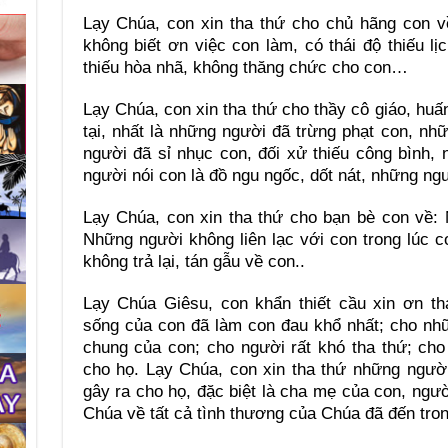
Lạy Chúa, con xin tha thứ cho chủ hãng con v
không biết ơn việc con làm, có thái độ thiếu lị
thiếu hòa nhã, không thăng chức cho con…
Lạy Chúa, con xin tha thứ cho thầy cô giáo, huấ
tại, nhất là những người đã trừng phạt con, n
người đã sỉ nhục con, đối xử thiếu công bình,
người nói con là đồ ngu ngốc, dốt nát, những ngư
Lạy Chúa, con xin tha thứ cho bạn bè con về:
Những người không liên lạc với con trong lúc 
không trả lại, tán gẫu về con..
Lạy Chúa Giêsu, con khẩn thiết cầu xin ơn th
sống của con đã làm con đau khổ nhất; cho nhữ
chung của con; cho người rất khó tha thứ; cho
cho họ. Lạy Chúa, con xin tha thứ những ngườ
gây ra cho họ, đặc biệt là cha mẹ của con, ng
Chúa về tất cả tình thương của Chúa đã đến tro