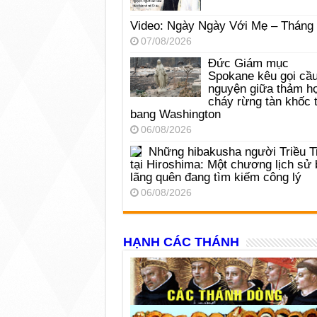
Video: Ngày Ngày Với Mẹ – Tháng
07/08/2026
Đức Giám mục
Spokane kêu gọi cầ
nguyện giữa thảm h
cháy rừng tàn khốc t
bang Washington
06/08/2026
Những hibakusha người Triều T
tại Hiroshima: Một chương lịch sử 
lãng quên đang tìm kiếm công lý
06/08/2026
HẠNH CÁC THÁNH