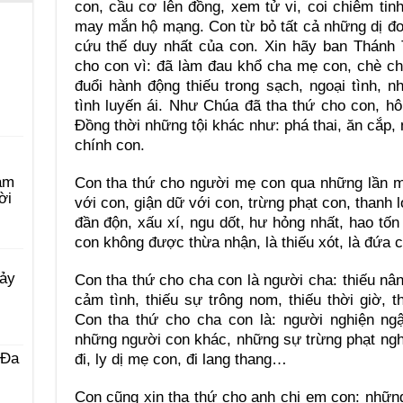
con, cầu cơ lên đồng, xem tử vi, coi chiêm tinh
may mắn hộ mạng. Con từ bỏ tất cả những dị đo
cứu thế duy nhất của con. Xin hãy ban Thánh 
cho con vì: đã làm đau khổ cha mẹ con, chè c
đuổi hành động thiếu trong sạch, ngoại tình, 
tình luyến ái. Như Chúa đã tha thứ cho con, h
Ðồng thời những tội khác như: phá thai, ăn cắp,
chính con.
àm
Con tha thứ cho người mẹ con qua những lần m
ời
với con, giận dữ với con, trừng phạt con, thanh 
đần độn, xấu xí, ngu dốt, hư hỏng nhất, hao tốn
con không được thừa nhận, là thiếu xót, là đứ
Bảy
Con tha thứ cho cha con là người cha: thiếu nân
cảm tình, thiếu sự trông nom, thiếu thời giờ,
Con tha thứ cho cha con là: người nghiện ng
những người con khác, những sự trừng phạt ngh
 Ða
đi, ly dị mẹ con, đi lang thang…
Con cũng xin tha thứ cho anh chị em con: những