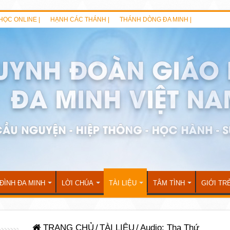
HỌC ONLINE |
HẠNH CÁC THÁNH |
THÁNH DÒNG ĐA MINH |
 ĐÌNH ĐA MINH
LỜI CHÚA
TÀI LIỆU
TÂM TÌNH
GIỚI TR
TRANG CHỦ
/
TÀI LIỆU
/
Audio: Tha Thứ