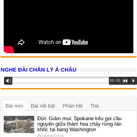
NGHE ĐÀI CHÂN LÝ Á CHÂU
Trình
Vm
00:00
R
P
phát
âm
thanh
Bài mới
Bài nổi bật
Phản hồi
Thẻ
Đức Giám mục Spokane kêu gọi cầu
nguyện giữa thảm họa cháy rừng tàn
khốc tại bang Washington
06/08/2026