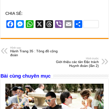
CHIA SẺ:
F
M
W
X
T
Vi
E
S
a
e
h
hr
b
m
h
c
ss
at
e
er
ail
ar
e
e
s
a
e
Hình sau
Hành Trang 35 : Tông đồ cộng
b
n
A
d
đoàn
Hình trước
o
g
p
s
Giới thiệu các tân Đặc trách
Huynh đoàn (lần 2)
o
er
p
Bài cùng chuyên mục
k