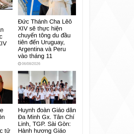
Đức Thánh Cha Lêô
XIV sẽ thực hiện
an
chuyến tông du đầu
c
tiên đến Uruguay,
XIV
Argentina và Peru
vào tháng 11
06/08/2026
Huynh đoàn Giáo dân
ke
Đa Minh Gx. Tân Chí
ôn
Linh, TGP. Sài Gòn:
Hành hương Giáo
c tử