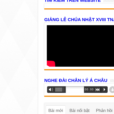
TÌM KIẾM TRÊN WEBSITE
GIẢNG LỄ CHÚA NHẬT XVIII TN
NGHE ĐÀI CHÂN LÝ Á CHÂU
Trình
Vm
00:00
R
P
phát
âm
thanh
Bài mới
Bài nổi bật
Phản hồi