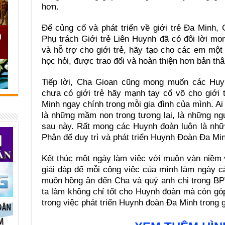
hơn.
Để củng cố và phát triển về giới trẻ Đa Minh,
Phụ trách Giới trẻ Liên Huynh đã có đôi lời m
và hỗ trợ cho giới trẻ, hãy tạo cho các em mộ
học hỏi, được trao đổi và hoàn thiện hơn bản th
Tiếp lời, Cha Gioan cũng mong muốn các Huy
chưa có giới trẻ hãy mạnh tay cổ võ cho giới t
Minh ngay chính trong mỗi gia đình của mình. Ai 
là những mầm non trong tương lai, là những ng
sau này. Rất mong các Huynh đoàn luôn là nhữ
Phận để duy trì và phát triển Huynh Đoàn Đa Min
Kết thúc một ngày làm việc với muôn vàn niềm 
giải đáp để mỗi công việc của mình làm ngày c
muôn hồng ân đến Cha và quý anh chị trong BP
ta làm không chỉ tốt cho Huynh đoàn mà còn gó
trong việc phát triển Huynh đoàn Đa Minh trong 