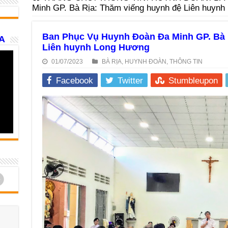
Minh GP. Bà Rịa: Thăm viếng huynh đệ Liên huyn
Ban Phục Vụ Huynh Đoàn Đa Minh GP. Bà 
A
Liên huynh Long Hương
01/07/2023
BÀ RỊA
,
HUYNH ĐOÀN
,
THÔNG TIN
Facebook
Twitter
Stumbleupon
d