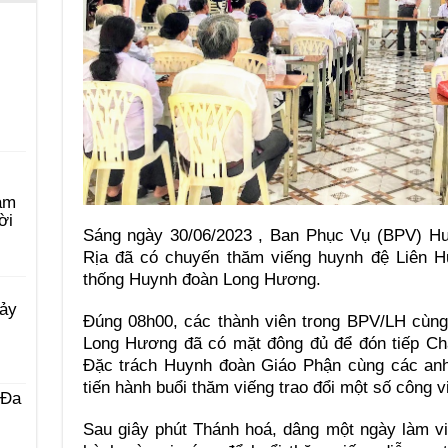
àm
ời
Sáng ngày 30/06/2023 , Ban Phục Vụ (BPV) H
Rịa đã có chuyến thăm viếng huynh đệ Liên H
thống Huynh đoàn Long Hương.
Bảy
Đúng 08h00, các thành viên trong BPV/LH cùng
Long Hương đã có mặt đông đủ để đón tiếp C
Đặc trách Huynh đoàn Giáo Phận cùng các anh
tiến hành buổi thăm viếng trao đổi một số công v
 Ða
Sau giây phút Thánh hoá, dâng một ngày làm v