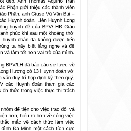
tốt đẹp. Anh Thomas Aquino Trần
o Phận giới thiệu các thành viên
iáo Phận, anh Giuse Vũ Văn Bùi –
các Huynh đoàn. Liên Huynh Long
iếng huynh đệ của BPV/ HĐ Giáo
hạnh phúc khi sau một khoảng thời
c huynh đoàn đã không được tiến
úng ta hãy biết lắng nghe và để
 và làm tốt hơn vai trò của mình.
ng BPV/LH đã báo cáo sơ lược về
h Long Hương có 13 Huynh đoàn với
 vẫn duy trì họp định kỳ theo quý,
PV các Huynh đoàn tham gia các
iến thức trong việc thực thi trách
nhóm để tiện cho việc trao đổi và
iện hơn, hiểu rõ hơn về công việc
 thắc mắc về cách thức làm việc
 đình Đa Minh một cách tích cực