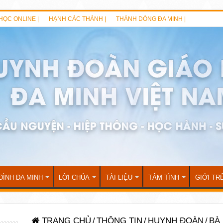
HỌC ONLINE |
HẠNH CÁC THÁNH |
THÁNH DÒNG ĐA MINH |
ĐÌNH ĐA MINH
LỜI CHÚA
TÀI LIỆU
TÂM TÌNH
GIỚI TR
TRANG CHỦ
/
THÔNG TIN
/
HUYNH ĐOÀN
/
BÀ 