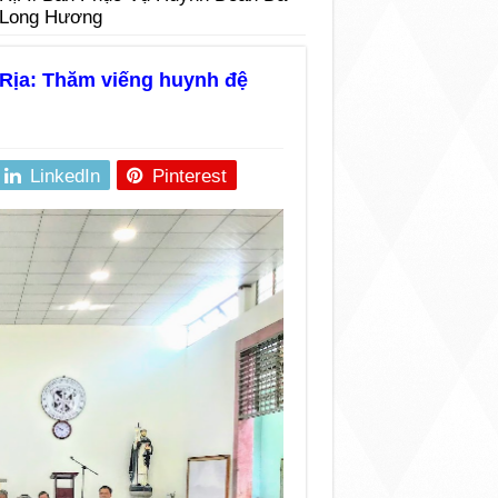
h Long Hương
Rịa: Thăm viếng huynh đệ
LinkedIn
Pinterest