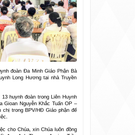
uynh đoàn Đa Minh Giáo Phận Bà
uynh Long Hương tại nhà Truyền
 13 huynh đoàn trong Liên Huynh
ha Gioan Nguyễn Khắc Tuấn OP –
 chị trong BPV/HĐ Giáo phận để
iệc.
iệc cho Chúa, xin Chúa luôn đồng