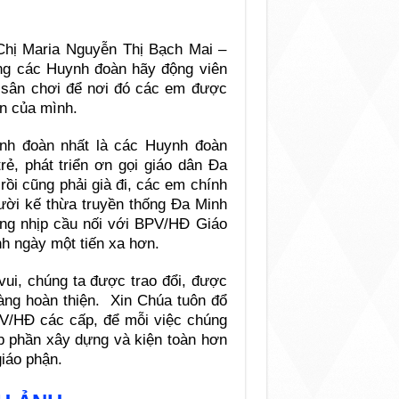
 Chị Maria Nguyễn Thị Bạch Mai –
ong các Huynh đoàn hãy động viên
t sân chơi để nơi đó các em được
ân của mình.
nh đoàn nhất là các Huynh đoàn
rẻ, phát triển ơn gọi giáo dân Đa
rồi cũng phải già đi, các em chính
ười kế thừa truyền thống Đa Minh
ng nhịp cầu nối với BPV/HĐ Giáo
h ngày một tiến xa hơn.
vui, chúng ta được trao đổi, được
àng hoàn thiện. Xin Chúa tuôn đổ
V/HĐ các cấp, để mỗi việc chúng
p phần xây dựng và kiện toàn hơn
giáo phận.