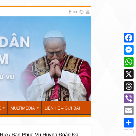
Face
Mess
What
X
Thre
Viber
Ẻ
MULTIMEDIA
LIÊN HỆ – GỬI BÀI
Emai
Shar
RỊA
/
Ban Phục Vụ Huynh Đoàn Đa