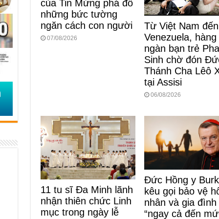
của Tin Mừng phá đổ
những bức tường
ngăn cách con người
Từ Việt Nam đến
Venezuela, hàng
07/08/2026
ngàn bạn trẻ Ph
Sinh chờ đón Đứ
Thánh Cha Lêô 
tại Assisi
06/08/2026
Đức Hồng y Bur
11 tu sĩ Đa Minh lãnh
kêu gọi bảo vệ h
nhận thiên chức Linh
nhân và gia đình
mục trong ngày lễ
“ngay cả đến mứ