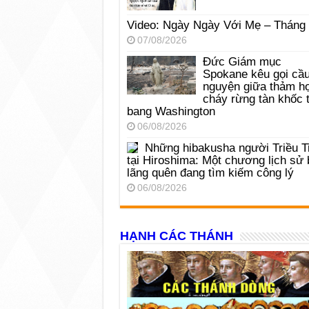
Video: Ngày Ngày Với Mẹ – Tháng
07/08/2026
Đức Giám mục
Spokane kêu gọi cầ
nguyện giữa thảm h
cháy rừng tàn khốc t
bang Washington
06/08/2026
Những hibakusha người Triều T
tại Hiroshima: Một chương lịch sử 
lãng quên đang tìm kiếm công lý
06/08/2026
HẠNH CÁC THÁNH