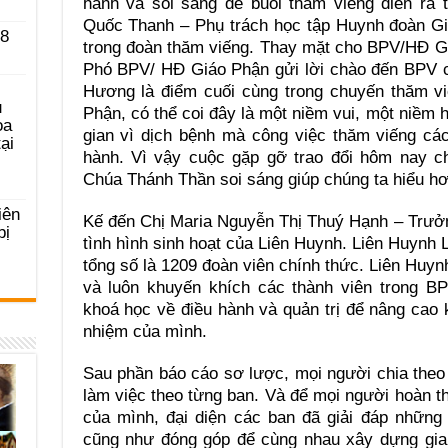
hành và soi sáng để buổi thăm viếng diễn ra 
Quốc Thanh – Phụ trách học tập Huynh đoàn Giá
 8
trong đoàn thăm viếng. Thay mặt cho BPV/HĐ G
Phó BPV/ HĐ Giáo Phận gửi lời chào đến BPV 
Hương là điểm cuối cùng trong chuyến thăm v
u
Phận, có thể coi đây là một niềm vui, một niềm 
ọa
gian vì dịch bệnh mà công việc thăm viếng cá
ại
hành. Vì vậy cuộc gặp gỡ trao đổi hôm nay ch
Chúa Thánh Thần soi sáng giúp chúng ta hiểu hơn
iên
Kế đến Chị Maria Nguyễn Thị Thuý Hạnh – Trưở
bị
tình hình sinh hoạt của Liên Huynh. Liên Huyn
tổng số là 1209 đoàn viên chính thức. Liên Huynh
và luôn khuyến khích các thành viên trong B
khoá học về điều hành và quản trị để nâng cao k
nhiệm của mình.
Sau phần báo cáo sơ lược, mọi người chia theo 
làm việc theo từng ban. Và để mọi người hoàn th
của mình, đại diện các ban đã giải đáp những
cũng như đóng góp để cùng nhau xây dựng gia