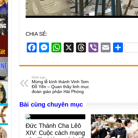
CHIA SẺ:
F
M
W
X
T
Vi
E
S
a
e
h
hr
b
m
h
c
ss
at
e
er
ail
ar
e
e
s
a
e
Hình sau
Mừng lễ kính thánh Vinh Sơn
b
n
A
d
Đỗ Yến – Quan thầy linh mục
đoàn giáo phận Hải Phòng
o
g
p
s
Bài cùng chuyên mục
o
er
p
k
Đức Thánh Cha Lêô
XIV: Cuộc cách mạng