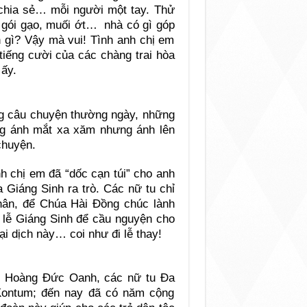
 chia sẻ… mỗi người một tay. Thử
, gói gạo, muối ớt… nhà có gì góp
n gì? Vậy mà vui! Tình anh chị em
tiếng cười của các chàng trai hòa
ấy.
ng câu chuyện thường ngày, những
g ánh mắt xa xăm nhưng ánh lên
chuyện.
h chị em đã “dốc cạn túi” cho anh
Giáng Sinh ra trò. Các nữ tu chỉ
nhân, để Chúa Hài Đồng chúc lành
i lễ Giáng Sinh để cầu nguyện cho
i dịch này… coi như đi lễ thay!
e Hoàng Đức Oanh, các nữ tu Đa
Kontum; đến nay đã có năm cộng