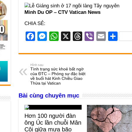
Minh Du OP – CTV Vatican News
CHIA SẺ:
F
M
W
X
T
Vi
E
S
a
e
h
hr
b
m
h
c
ss
at
e
er
ail
ar
e
e
s
a
e
Hình sau
Tình trạng sức khoẻ bất ngờ
b
n
A
d
của ĐTC – Phóng sự đặc biệt
về buổi hát Kinh Chiều Giao
o
g
p
s
Thừa tại Vatican
o
er
p
Bài cùng chuyên mục
k
Hơn 100 người đàn
ông Úc lần chuỗi Mân
Côi giữa mưa bão