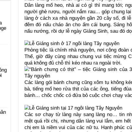
Dân làng mổ heo, nhà ai có gì thì mang tới; ng
người ghè rượu, người nắm rau… góp chung lạ
làng ở cách xa nhà nguyện gần 20 cây số, đi lễ
a
đêm đó nấu cháo ăn cho ấm cái bụng. Sáng hôm
nge
nấu nướng, rồi dự lễ ngày Giáng Sinh, sau đó dọn
i
Phòng tiệc là chính nhà nguyện, nơi cộng đoàn 
Thể, giờ đây cùng nhau chung vui tiệc mừng C
quá không đủ chỗ thì kéo nhau ra ngoài trời.
ông
i
Các làng gói bánh chưng cũng xôm tụ không kém
bà, tiếng mổ heo rửa thịt của các ông, tiếng đù
bánh… chốc chốc có đứa bỏ cuộc chơi chạy vào 
hân
Các sơ chạy từ làng này sang làng nọ… tin nh
mệt quá rồi chị, nhưng dân làng vui lắm, em hế
chị em là niềm vui của các nữ tu. Hạnh phúc c