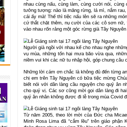
nhau cùng nấu, cùng làm, cùng cười nói, cùng
tưởng tượng: nào là măng rừng, lá mì, nắm rau
cái ấy mà! Thế thì tiệc nấu lên sẽ ra những mó
cứ thắt chặt thêm, nụ cười của các cô sơn nữ, 
vào nhau rổn rảng một góc rừng già Tây Nguyên 
Người già ngồi với nhau kể cho nhau nghe nhữ
vụ mùa, những tổn hại mưa bão vừa qua, nhữn
niềm vui khi các nữ tu nhập hội, góp chung câu 
Những lời cám ơn chắc là không đủ đến từng an
chị em trên Tây Nguyên có bữa tiệc mừng Chúa 
biết nói với dân làng cầu nguyện cho quý ân 
cho quý vị. Các sơ cũng mời gọi dân làng đi ha
quý ân nhân không được đi lễ trong mùa Covid đạ
Từ năm 2005, theo lời mời của Đức cha Mica
Minh Rosa Lima đã “cắm lều” trên giáo phận 