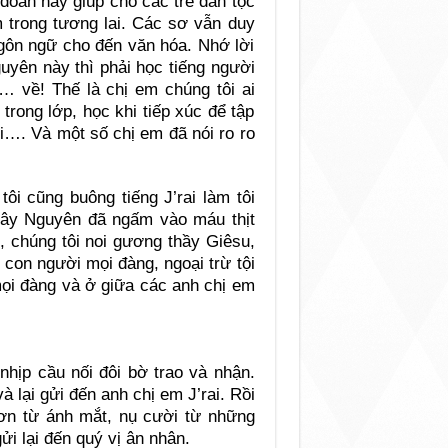
oàn này giúp cho các trẻ dân tộc
 trong tương lai. Các sơ vẫn duy
ngôn ngữ cho đến văn hóa. Nhớ lời
uyên này thì phải học tiếng người
 về! Thế là chị em chúng tôi ai
 trong lớp, học khi tiếp xúc để tập
ội…. Và một số chị em đã nói ro ro
ôi cũng buông tiếng J’rai làm tôi
Tây Nguyên đã ngấm vào máu thịt
t, chúng tôi noi gương thầy Giêsu,
con người mọi đàng, ngoại trừ tội
mọi đàng và ở giữa các anh chị em
hịp cầu nối đôi bờ trao và nhận.
 lại gửi đến anh chị em J’rai. Rồi
ơn từ ánh mắt, nụ cười từ những
i lại đến quý vị ân nhân.