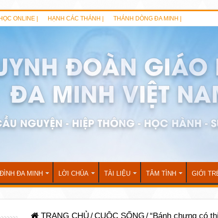
HỌC ONLINE |
HẠNH CÁC THÁNH |
THÁNH DÒNG ĐA MINH |
 ĐÌNH ĐA MINH
LỜI CHÚA
TÀI LIỆU
TÂM TÌNH
GIỚI TR
TRANG CHỦ
/
CUỘC SỐNG
/
“Bánh chưng có thị