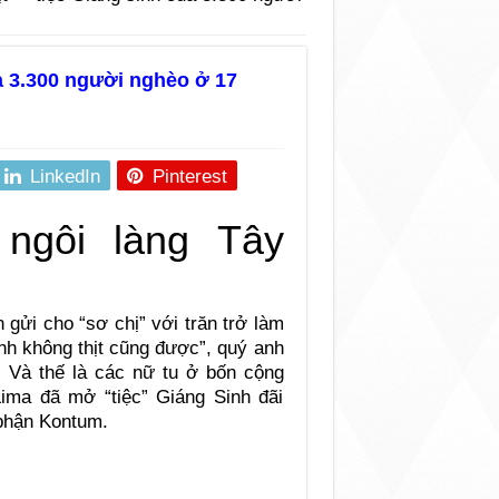
a 3.300 người nghèo ở 17
LinkedIn
Pinterest
gửi cho “sơ chị” với trăn trở làm
nh không thịt cũng được”, quý anh
 Và thế là các nữ tu ở bốn cộng
ma đã mở “tiệc” Giáng Sinh đãi
 phận Kontum.