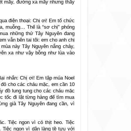
 Mệt mấy, đường xa mấy nhưng thấy
qua điện thoại: Chị ơi! Em tổ chức
đũa, muỗng… Thế là “sơ chị” phóng
 mua những thứ Tây Nguyên đang
em vẫn bên tai tôi: em cho anh chị
à mùa này Tây Nguyên nắng cháy,
uyên xa như vậy bỗng như lùa vào
ại nhắn: Chị ơi! Em tập múa Noel
 đỏ cho các cháu mặc, em cần 10
ấy đồ lung tung cho các cháu mặc
c tốc đi lật từng hàng để tìm mua
ừng già Tây Nguyên đang cần, vì
c. Tiệc ngon vì có thịt heo. Tiệc
 Tiệc ngon vì dân làng tề tựu với