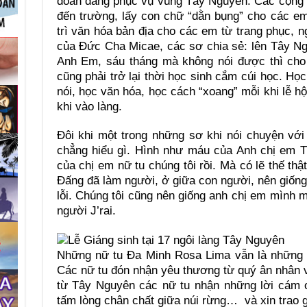
đoàn đang phục vụ vùng Tây Nguyên. Các cộng đ
đến trường, lấy con chữ “dằn bụng” cho các em
trì văn hóa bản địa cho các em từ trang phục, 
của Đức Cha Micae, các sơ chia sẻ: lên Tây Ng
Anh Em, sáu tháng mà không nói được thì cho…
cũng phải trở lại thời học sinh cắm cúi học. Học
nói, học văn hóa, học cách “xoang” mỗi khi lễ h
khi vào làng.
Đôi khi một trong những sơ khi nói chuyện với t
chẳng hiểu gì. Hình như máu của Anh chị em 
của chị em nữ tu chúng tôi rồi. Mà có lẽ thế thậ
Đấng đã làm người, ở giữa con người, nên giống 
lỗi. Chúng tôi cũng nên giống anh chị em mình 
người J’rai.
Những nữ tu Đa Minh Rosa Lima vẫn là những n
Các nữ tu đón nhận yêu thương từ quý ân nhân và
từ Tây Nguyên các nữ tu nhận những lời cám 
tấm lòng chân chất giữa núi rừng… và xin trao gử