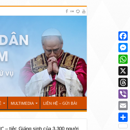
Face
Mess
What
X
Thre
Viber
Ẻ
MULTIMEDIA
LIÊN HỆ – GỬI BÀI
Emai
Shar
t” – tiệc Giáng sinh của 3.300 người