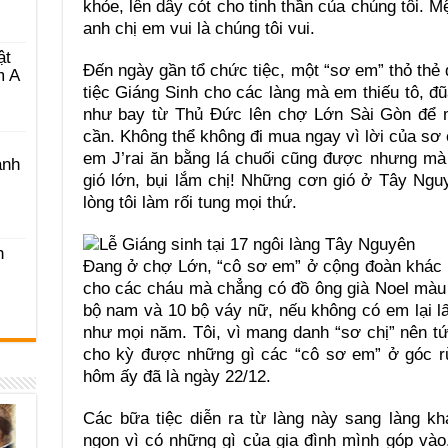
khỏe, lên dây cót cho tinh thần của chúng tôi.
anh chị em vui là chúng tôi vui.
ật
Đến ngày gần tổ chức tiệc, một “sơ em” thỏ thẻ 
m A
tiệc Giáng Sinh cho các làng mà em thiếu tô, 
như bay từ Thủ Đức lên chợ Lớn Sài Gòn để
cần. Không thể không đi mua ngay vì lời của sơ 
em J’rai ăn bằng lá chuối cũng được nhưng m
ánh
gió lớn, bụi lắm chị! Những cơn gió ở Tây Ng
lòng tôi làm rối tung mọi thứ.
h
Đang ở chợ Lớn, “cô sơ em” ở cộng đoàn khác l
cho các cháu mà chẳng có đồ ông già Noel màu
bộ nam và 10 bộ váy nữ, nếu không có em lại l
như mọi năm. Tôi, vì mang danh “sơ chị” nên tứ
cho kỳ được những gì các “cô sơ em” ở góc r
hôm ấy đã là ngày 22/12.
Các bữa tiệc diễn ra từ làng này sang làng khá
ngon vì có những gì của gia đình mình góp vào.