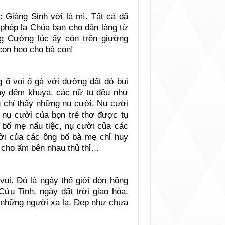
c Giáng Sinh với lá mì. Tất cả đã
à phép lạ Chúa ban cho dân làng từ
g Cường lúc ấy còn trên giường
con heo cho bà con!
ổ voi ổ gà với đường đất đỏ bụi
ay đêm khuya, các nữ tu đều như
u chỉ thấy những nụ cười. Nụ cười
nụ cười của bọn trẻ thơ được tụ
bố mẹ nấu tiệc, nụ cười của các
ười của các ông bố bà mẹ chỉ huy
 cho ấm bên nhau thủ thỉ…
ui. Đó là ngày thế giới đón hồng
ứu Tinh, ngày đất trời giao hòa,
n những người xa lạ. Đẹp như chưa