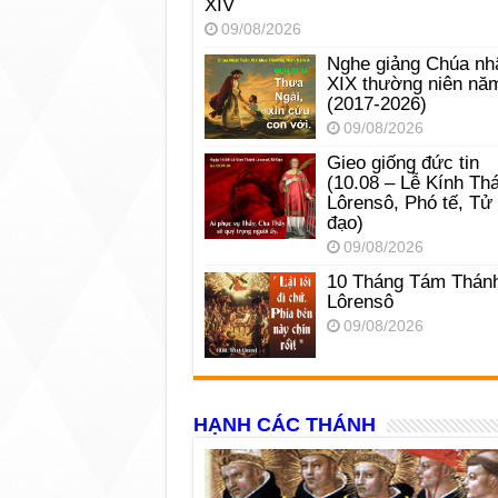
XIV
09/08/2026
Nghe giảng Chúa nh
XIX thường niên nă
(2017-2026)
09/08/2026
Gieo giống đức tin
(10.08 – Lễ Kính Th
Lôrensô, Phó tế, Tử
đạo)
09/08/2026
10 Tháng Tám Thán
Lôrensô
09/08/2026
HẠNH CÁC THÁNH