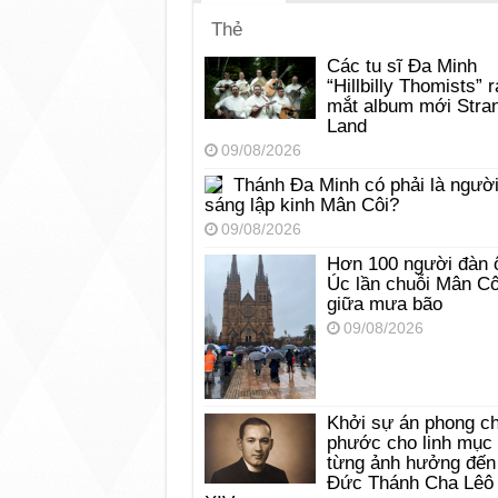
Thẻ
Các tu sĩ Đa Minh
“Hillbilly Thomists” r
mắt album mới Stra
Land
09/08/2026
Thánh Đa Minh có phải là ngườ
sáng lập kinh Mân Côi?
09/08/2026
Hơn 100 người đàn 
Úc lần chuỗi Mân Cô
giữa mưa bão
09/08/2026
Khởi sự án phong c
phước cho linh mục
từng ảnh hưởng đến
Đức Thánh Cha Lêô