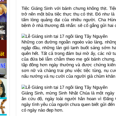
Tiệc Giáng Sinh với bánh chưng không thịt. Tiệ
trở nên một bữa tiệc thực thụ có thịt. Đó như l
tấm lòng quảng đại của nhiều người. Cha Hùn
bệnh ở nhà thương đã nhắn: sẽ cố gắng gửi hai 
Những con đường ngoằn ngoèo vào làng, những 
ngập đầu, những làn gió lạnh buốt sáng sớm h
quên hết. Tất cả trong đám bụi mờ ấy, các nữ t
của đứa bé lẫm chẫm theo mẹ gói bánh chưng, 
tập đông hơn ngày thường và được chứng kiến 
sơn nữ và chàng trai phụ việc tiệc tùng, nụ c
nấu nướng và nụ cười của người già chùm khăn
Giáng Sinh, mừng Sinh Nhật Chúa là một ngày v
ân cứu độ, ngày loài người hân hoan vì Đấng C
ngày tình yêu của người chưa quen biết gửi đế
có ngày nào đẹp hơn.