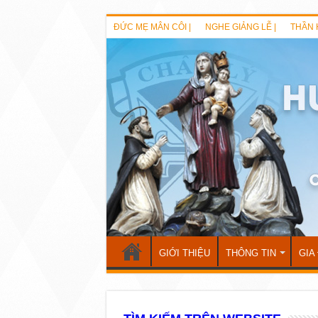
ĐỨC MẸ MÂN CÔI |
NGHE GIẢNG LỄ |
THẦN 
GIỚI THIỆU
THÔNG TIN
GIA