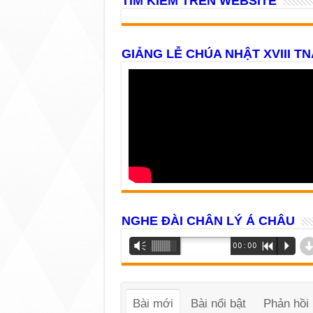
TÌM KIẾM TRÊN WEBSITE
GIẢNG LỄ CHÚA NHẬT XVIII TN
NGHE ĐÀI CHÂN LÝ Á CHÂU
Trình
Vm
00:00
R
P
phát
âm
thanh
Bài mới
Bài nổi bật
Phản hồi