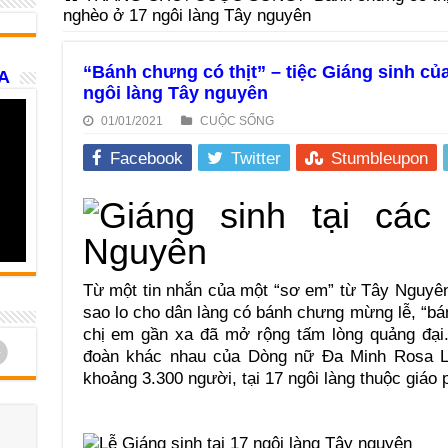
nghèo ở 17 ngôi làng Tây nguyên
“Bánh chưng có thịt” – tiệc Giáng sinh củ
A
ngôi làng Tây nguyên
01/01/2021
CUỘC SỐNG
Facebook
Twitter
Stumbleupon
Từ một tin nhắn của một “sơ em” từ Tây Nguyên 
sao lo cho dân làng có bánh chưng mừng lễ, “bá
chị em gần xa đã mở rộng tấm lòng quảng đại.
d
đoàn khác nhau của Dòng nữ Đa Minh Rosa Li
khoảng 3.300 người, tại 17 ngôi làng thuộc giáo