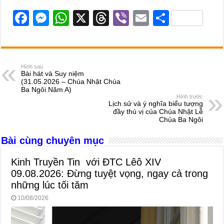
F
M
W
X
T
Vi
E
S
a
e
h
hr
b
m
h
c
ss
at
e
er
ail
ar
e
e
s
a
e
Hình sau
Bài hát và Suy niệm
b
n
A
d
(31.05.2026 – Chúa Nhật Chúa
Ba Ngôi Năm A)
o
g
p
s
Hình trước
Lịch sử và ý nghĩa biểu tượng
o
er
p
đầy thú vị của Chúa Nhật Lễ
Chúa Ba Ngôi
k
Bài cùng chuyên mục
Kinh Truyền Tin với ĐTC Lêô XIV
09.08.2026: Đừng tuyệt vọng, ngay cả trong
những lúc tối tăm
10/08/2026