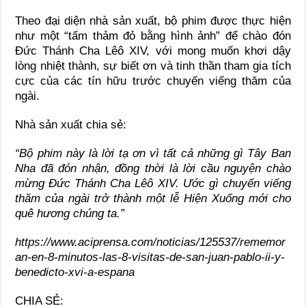
Theo đại diện nhà sản xuất, bộ phim được thực hiện
như một “tấm thảm đỏ bằng hình ảnh” để chào đón
Đức Thánh Cha Lêô XIV, với mong muốn khơi dậy
lòng nhiệt thành, sự biết ơn và tinh thần tham gia tích
cực của các tín hữu trước chuyến viếng thăm của
ngài.
Nhà sản xuất chia sẻ:
“Bộ phim này là lời tạ ơn vì tất cả những gì Tây Ban
Nha đã đón nhận, đồng thời là lời cầu nguyện chào
mừng Đức Thánh Cha Lêô XIV. Ước gì chuyến viếng
thăm của ngài trở thành một lễ Hiện Xuống mới cho
quê hương chúng ta.”
https://www.aciprensa.com/noticias/125537/rememor
an-en-8-minutos-las-8-visitas-de-san-juan-pablo-ii-y-
benedicto-xvi-a-espana
CHIA SẺ: