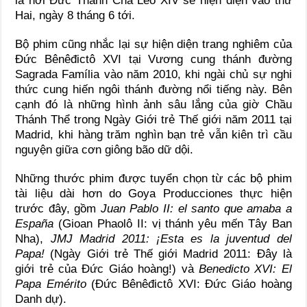
là nơi Đức Thánh Cha Lêô XIV sẽ hiện diện vào thứ
Hai, ngày 8 tháng 6 tới.
Bộ phim cũng nhắc lại sự hiện diện trang nghiêm của
Đức Bênêđictô XVI tại
Vương cung thánh đường
Sagrada Família
vào năm 2010, khi ngài chủ sự nghi
thức cung hiến ngôi thánh đường nổi tiếng này. Bên
cạnh đó là những hình ảnh sâu lắng của giờ Chầu
Thánh Thể trong Ngày Giới trẻ Thế giới năm 2011 tại
Madrid, khi hàng trăm nghìn bạn trẻ vẫn kiên trì cầu
nguyện giữa cơn giông bão dữ dội.
Những thước phim được tuyển chọn từ các bộ phim
tài liệu dài hơn do Goya Producciones thực hiện
trước đây, gồm
Juan Pablo II: el santo que amaba a
España
(Gioan Phaolô II: vị thánh yêu mến Tây Ban
Nha),
JMJ Madrid 2011: ¡Esta es la juventud del
Papa!
(Ngày Giới trẻ Thế giới Madrid 2011: Đây là
giới trẻ của Đức Giáo hoàng!) và
Benedicto XVI: El
Papa Emérito
(Đức Bênêđictô XVI: Đức Giáo hoàng
Danh dự).