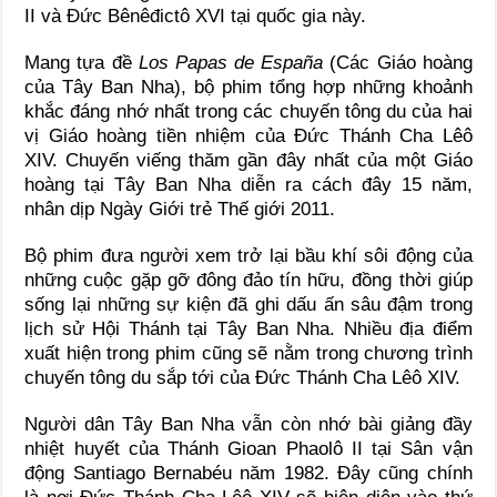
II
và
Đức Bênêđictô XVI
tại quốc gia này.
Mang tựa đề
Los Papas de España
(Các Giáo hoàng
của Tây Ban Nha), bộ phim tổng hợp những khoảnh
khắc đáng nhớ nhất trong các chuyến tông du của hai
vị Giáo hoàng tiền nhiệm của Đức Thánh Cha Lêô
XIV. Chuyến viếng thăm gần đây nhất của một Giáo
hoàng tại Tây Ban Nha diễn ra cách đây 15 năm,
nhân dịp
Ngày Giới trẻ Thế giới 2011
.
Bộ phim đưa người xem trở lại bầu khí sôi động của
những cuộc gặp gỡ đông đảo tín hữu, đồng thời giúp
sống lại những sự kiện đã ghi dấu ấn sâu đậm trong
lịch sử Hội Thánh tại Tây Ban Nha. Nhiều địa điểm
xuất hiện trong phim cũng sẽ nằm trong chương trình
chuyến tông du sắp tới của Đức Thánh Cha Lêô XIV.
Người dân Tây Ban Nha vẫn còn nhớ bài giảng đầy
nhiệt huyết của Thánh Gioan Phaolô II tại
Sân vận
động Santiago Bernabéu
năm 1982. Đây cũng chính