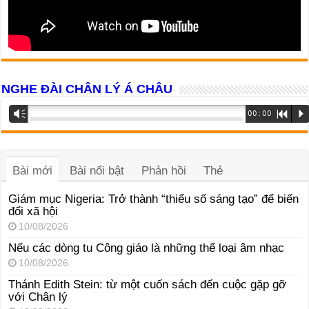
NGHE ĐÀI CHÂN LÝ Á CHÂU
Trình
Vm
00:00
R
P
phát
âm
thanh
Bài mới
Bài nổi bật
Phản hồi
Thẻ
Giám mục Nigeria: Trở thành “thiểu số sáng tạo” để biến
đổi xã hội
10/08/2026
Nếu các dòng tu Công giáo là những thể loại âm nhạc
10/08/2026
Thánh Edith Stein: từ một cuốn sách đến cuộc gặp gỡ
với Chân lý