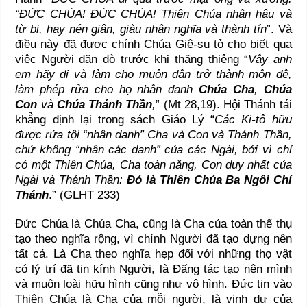
“ĐỨC CHÚA! ĐỨC CHÚA! Thiên Chúa nhân hậu và
từ bi, hay nén giận, giàu nhân nghĩa và thành tín
”. Và
điều này đã được chính Chúa Giê-su tỏ cho biết qua
việc Người dặn dò trước khi thăng thiêng “
Vậy anh
em hãy đi và làm cho muôn dân trở thành môn đệ,
làm phép rửa cho họ nhân danh
Chúa Cha
,
Chúa
Con
và
Chúa Thánh Thần
,
” (Mt 28,19). Hội Thánh tái
khẳng định lại trong sách Giáo Lý “
Các Ki-tô hữu
được rửa tội “nhân danh” Cha và Con và Thánh Thần,
chứ không “nhân các danh” của các Ngài, bởi vì chỉ
có một Thiên Chúa, Cha toàn năng, Con duy nhất của
Ngài và Thánh Thần:
Đó là Thiên Chúa Ba Ngôi Chí
Thánh
.” (GLHT 233)
Đức Chúa là Chúa Cha, cũng là Cha của toàn thể thụ
tạo theo nghĩa rộng, vì chính Người đã tạo dựng nên
tất cả. Là Cha theo nghĩa hẹp đối với những thọ vật
có lý trí đã tin kính Người, là Đấng tác tạo nên mình
và muôn loài hữu hình cũng như vô hình. Đức tin vào
Thiên Chúa là Cha của mỗi người, là vinh dự của