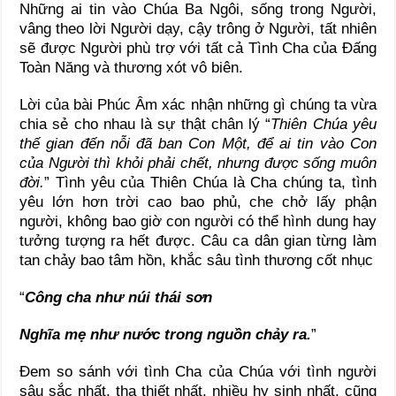
Những ai tin vào Chúa Ba Ngôi, sống trong Người,
vâng theo lời Người dạy, cậy trông ở Người, tất nhiên
sẽ được Người phù trợ với tất cả Tình Cha của Đấng
Toàn Năng và thương xót vô biên.
Lời của bài Phúc Âm xác nhận những gì chúng ta vừa
chia sẻ cho nhau là sự thật chân lý “
Thiên Chúa yêu
thế gian đến nỗi đã ban Con Một, để ai tin vào Con
của Người thì khỏi phải chết, nhưng được sống muôn
đời.
” Tình yêu của Thiên Chúa là Cha chúng ta, tình
yêu lớn hơn trời cao bao phủ, che chở lấy phận
người, không bao giờ con người có thể hình dung hay
tưởng tượng ra hết được. Câu ca dân gian từng làm
tan chảy bao tâm hồn, khắc sâu tình thương cốt nhục
“
Công cha như núi thái sơn
Nghĩa mẹ như nước trong nguồn chảy ra.
”
Đem so sánh với tình Cha của Chúa với tình người
sâu sắc nhất, tha thiết nhất, nhiều hy sinh nhất, cũng