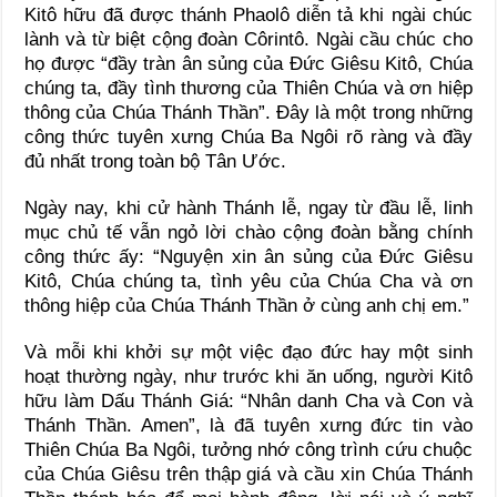
Kitô hữu đã được thánh Phaolô diễn tả khi ngài chúc
lành và từ biệt cộng đoàn Côrintô. Ngài cầu chúc cho
họ được “đầy tràn ân sủng của Đức Giêsu Kitô, Chúa
chúng ta, đầy tình thương của Thiên Chúa và ơn hiệp
thông của Chúa Thánh Thần”. Đây là một trong những
công thức tuyên xưng Chúa Ba Ngôi rõ ràng và đầy
đủ nhất trong toàn bộ Tân Ước.
Ngày nay, khi cử hành Thánh lễ, ngay từ đầu lễ, linh
mục chủ tế vẫn ngỏ lời chào cộng đoàn bằng chính
công thức ấy: “Nguyện xin ân sủng của Đức Giêsu
Kitô, Chúa chúng ta, tình yêu của Chúa Cha và ơn
thông hiệp của Chúa Thánh Thần ở cùng anh chị em.”
Và mỗi khi khởi sự một việc đạo đức hay một sinh
hoạt thường ngày, như trước khi ăn uống, người Kitô
hữu làm Dấu Thánh Giá: “Nhân danh Cha và Con và
Thánh Thần. Amen”, là đã tuyên xưng đức tin vào
Thiên Chúa Ba Ngôi, tưởng nhớ công trình cứu chuộc
của Chúa Giêsu trên thập giá và cầu xin Chúa Thánh