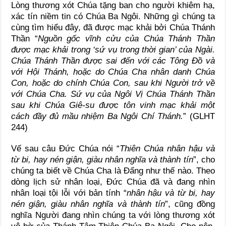
Lòng thương xót Chúa tặng ban cho người khiêm hạ,
xác tín niềm tin có Chúa Ba Ngôi. Những gì chúng ta
cùng tìm hiểu đây, đã được mạc khải bởi Chúa Thánh
Thần “
Nguồn gốc vĩnh cửu của Chúa Thánh Thần
được mạc khải trong ‘sứ vụ trong thời gian’ của Ngài.
Chúa Thánh Thần được sai đến với các Tông Đồ và
với Hội Thánh, hoặc do Chúa Cha nhân danh Chúa
Con, hoặc do chính Chúa Con, sau khi Người trở về
với Chúa Cha. Sứ vụ của Ngôi Vị Chúa Thánh Thần
sau khi Chúa Giê-su được tôn vinh mạc khải một
cách đầy đủ mầu nhiệm Ba Ngôi Chí Thánh.
” (GLHT
244)
Vế sau câu Đức Chúa nói “
Thiên Chúa nhân hậu và
từ bi, hay nén giận, giàu nhân nghĩa và thành tín
”, cho
chúng ta biết về Chúa Cha là Đấng như thế nào. Theo
dòng lịch sử nhân loại, Đức Chúa đã và đang nhìn
nhân loại tội lỗi với bản tính “
nhân hậu và từ bi, hay
nén giận, giàu nhân nghĩa và thành tín
”, cũng đồng
nghĩa Người đang nhìn chúng ta với lòng thương xót