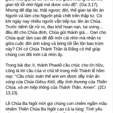
gian tội lỗi nhờ Ngài mà được cứu độ”.
(Ga 3,17).
Nhưng để đáp lại, thật ngược đời, thế gian lại lên án
Người và làm cho Người phải chết trên thập tự. Có
khi ngày nay nhiều người vẫn tiếp tục lên án Chúa.
Trước bệnh tật rủi ro, đau khổ hoạn nạn, tai ương…
đều đổ cho Chúa định, Chúa gửi thánh giá… Oan cho
Chúa quá! làm sao để đổi mới cái nhìn mà nhận ra
giữa cuộc đời ánh sáng và bóng tối lẫn lộn bao trùm
này? Chỉ có Chúa Thánh Thần là Đấng có thể giúp
chúng con đổi mới cái nhìn ấy.
Trong bài đọc II, thánh Phaolô cầu chúc cho tín hữu,
cũng là lời cầu của vị chủ tế trong mỗi Thánh lễ hôm
nay: “
Cầu chúc toàn thể anh em được đầy tràn ân
sủng của Chúa Giêsu Kitô, đầy tình thương của Thiên
Chúa, và ơn hiệp thông của Thánh Thần. Amen”.
(2Cr
13,13).
Lễ Chúa Ba Ngôi mời gọi chúng con chiêm ngắm mầu
nhiệm Thiên Chúa Ba Ngôi cao cả lạ lùng: Tình yêu