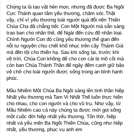
Chúng ta là tạo vật hèn mọn, nhưng đã được Ba Ngôi
Cực Thánh quan tâm yêu thương, chăm sóc.Thật
vậy, chỉ vì yêu thương loài người quá đỗi nên Thiên
Chúa Cha đã chẳng tiếc Con Một Người mà sẵn sàng
trao ban cho nhân thế, để Ngài đến cứu độ nhân loại.
Chính Người Con đó cũng yêu thương thế gian đến
nỗi tự nguyện chịu chết khổ nhục trên cây Thánh Giá
mà đền tội cho thiên hạ. Sau khi sống lại, trước khi
về trời, Chúa Con không để cho con cái bị mồ côi mà
còn ban Chúa Thánh Thần để ngày đêm canh giữ bảo
vệ chở cho loài người được sống trong an bình hạnh
phúc.
Mầu Nhiêm Một Chúa Ba Ngôi sáng lên tinh thần hiệp
Nhất yêu thương mà Tam Vi Nhất Thể luôn thực hiện
cho nhau, cho con người và cho vũ trụ. Như vậy, từ
Mầu Nhiệm cao cả này chúng ta được mời gọi sống
một cuộc đời hiệp nhất yêu thương. Tôn thờ, hiệp
nhất và yêu mến Ba Ngôi Thiên Chúa, cũng như hiệp
nhất, yêu thương, phục vụ anh em