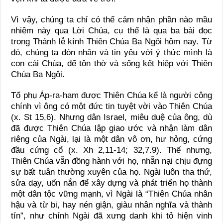
Vì vậy, chúng ta chỉ có thể cảm nhận phần nào mầu
nhiệm này qua Lời Chúa, cụ thể là qua ba bài đọc
trong Thánh lễ kính Thiên Chúa Ba Ngôi hôm nay. Từ
đó, chúng ta đón nhận và tin yêu với ý thức mình là
con cái Chúa, để tôn thờ và sống kết hiệp với Thiên
Chúa Ba Ngôi.
Tổ phụ Áp-ra-ham được Thiên Chúa kể là người công
chính vì ông có một đức tin tuyệt vời vào Thiên Chúa
(x. St 15,6). Nhưng dân Israel, miêu duệ của ông, dù
đã được Thiên Chúa lập giao ước và nhận làm dân
riêng của Ngài, lại là một dân vô ơn, hư hỏng, cứng
đầu cứng cổ (x. Xh 2,11-14; 32,7.9). Thế nhưng,
Thiên Chúa vẫn đồng hành với họ, nhẫn nại chịu đựng
sự bất tuân thường xuyên của họ. Ngài luôn tha thứ,
sửa dạy, uốn nắn để xây dựng và phát triển họ thành
một dân tộc vững mạnh, vì Ngài là “Thiên Chúa nhân
hậu và từ bi, hay nén giận, giàu nhân nghĩa và thành
tín”, như chính Ngài đã xưng danh khi tỏ hiện vinh