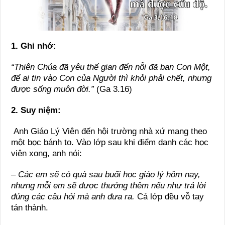
1. Ghi nhớ:
“Thiên Chúa đã yêu thế gian đến nỗi đã ban Con Một,
để ai tin vào Con của Người thì khỏi phải chết, nhưng
được sống muôn đời.”
(Ga 3.16)
2. Suy niệm:
Anh Giáo Lý Viên đến hội trường nhà xứ mang theo
một bọc bánh to. Vào lớp sau khi điểm danh các học
viên xong, anh nói:
– Các em sẽ có quà sau buổi học giáo lý hôm nay,
nhưng mỗi em sẽ được thưởng thêm nếu như trả lời
đúng các câu hỏi mà anh đưa ra.
Cả lớp đều vỗ tay
tán thành.