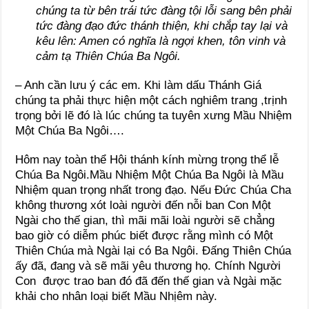
chúng ta từ bên trái tức đàng tội lỗi sang bên phải
tức đàng đạo đức thánh thiện, khi chắp tay lại và
kêu lên: Amen có nghĩa là ngợi khen, tôn vinh và
cảm tạ Thiên Chúa Ba Ngôi.
– Anh cần lưu ý các em. Khi làm dấu Thánh Giá
chúng ta phải thực hiện một cách nghiêm trang ,trịnh
trọng bởi lẽ đó là lúc chúng ta tuyên xưng Mầu Nhiệm
Một Chúa Ba Ngôi….
Hôm nay toàn thể Hội thánh kính mừng trọng thể lễ
Chúa Ba Ngôi.Mầu Nhiệm Một Chúa Ba Ngôi là Mầu
Nhiệm quan trọng nhất trong đạo. Nếu Đức Chúa Cha
không thương xót loài người đến nỗi ban Con Một
Ngài cho thế gian, thì mãi mãi loài người sẽ chẳng
bao giờ có diễm phúc biết được rằng mình có Một
Thiên Chúa mà Ngài lại có Ba Ngôi. Đấng Thiên Chúa
ấy đã, đang và sẽ mãi yêu thương họ. Chính Người
Con được trao ban đó đã đến thế gian và Ngài mặc
khải cho nhân loại biết Mầu Nhịêm này.