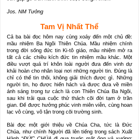
Jos. NM Tưởng
Tam Vị Nhất Thể
Cả ba bài đọc hôm nay cùng xoáy đến một chủ đề:
mầu nhiệm Ba Ngôi Thiên Chúa. Mầu nhiệm chính
trong đời sống đức tin Ki-tô giáo, mầu nhiệm mở ra
tất cả các chiều kích đức tin nhiệm mầu khác. Một
điều vượt quá trí khôn loài người đưa đến vinh dự
khải hoàn cho nhân loại nơi những người tin. Đúng là
chỉ có thể tin thôi, không giải thích được gì. Những
người tin, họ được hiển hách và được đưa về miền
ánh sáng trong tư cách là con Thiên Chúa Ba Ngôi,
sau khi trải qua cuộc thử thách cõi đời tạm ở trần
gian. Để được hưởng phúc vinh miên viễn, cùng hoan
lạc vô cùng, vô tận trong cõi trường sinh.
Bài đọc một giới thiệu về Chúa Cha, tức là Đức
Chúa, như chính Người đã lên tiếng trong sách Xuất
Hành “
ĐỨC CHÚA đi qua trước mặt ông và xướng: