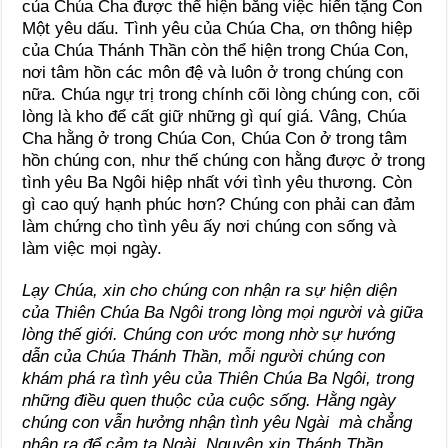
của Chúa Cha được thể hiện bằng việc hiến tặng Con
Một yêu dấu. Tình yêu của Chúa Cha, ơn thông hiệp
của Chúa Thánh Thần còn thể hiện trong Chúa Con,
nơi tâm hồn các môn đệ và luôn ở trong chúng con
nữa. Chúa ngự trị trong chính cõi lòng chúng con, cõi
lòng là kho để cất giữ những gì quí giá. Vâng, Chúa
Cha hằng ở trong Chúa Con, Chúa Con ở trong tâm
hồn chúng con, như thế chúng con hằng được ở trong
tình yêu Ba Ngôi hiệp nhất với tình yêu thương. Còn
gì cao quý hạnh phúc hơn? Chúng con phải can đảm
làm chứng cho tình yêu ấy nơi chúng con sống và
làm việc mọi ngày.
Lạy Chúa, xin cho chúng con nhận ra sự hiện diện
của Thiên Chúa Ba Ngôi trong lòng mọi người và giữa
lòng thế giới. Chúng con ước mong nhờ sự hướng
dẫn của Chúa Thánh Thần, mỗi người chúng con
khám phá ra tình yêu của Thiên Chúa Ba Ngôi, trong
những điều quen thuộc của cuộc sống. Hằng ngày
chúng con vẫn hưởng nhận tình yêu Ngài mà chẳng
nhận ra để cảm tạ Ngài. Nguyện xin Thánh Thần