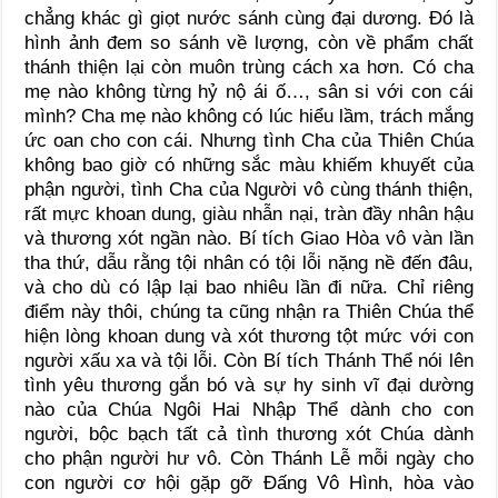
chẳng khác gì giọt nước sánh cùng đại dương. Đó là
hình ảnh đem so sánh về lượng, còn về phẩm chất
thánh thiện lại còn muôn trùng cách xa hơn. Có cha
mẹ nào không từng hỷ nộ ái ố…, sân si với con cái
mình? Cha mẹ nào không có lúc hiểu lầm, trách mắng
ức oan cho con cái. Nhưng tình Cha của Thiên Chúa
không bao giờ có những sắc màu khiếm khuyết của
phận người, tình Cha của Người vô cùng thánh thiện,
rất mực khoan dung, giàu nhẫn nại, tràn đầy nhân hậu
và thương xót ngần nào. Bí tích Giao Hòa vô vàn lần
tha thứ, dẫu rằng tội nhân có tội lỗi nặng nề đến đâu,
và cho dù có lập lại bao nhiêu lần đi nữa. Chỉ riêng
điểm này thôi, chúng ta cũng nhận ra Thiên Chúa thể
hiện lòng khoan dung và xót thương tột mức với con
người xấu xa và tội lỗi. Còn Bí tích Thánh Thể nói lên
tình yêu thương gắn bó và sự hy sinh vĩ đại dường
nào của Chúa Ngôi Hai Nhập Thể dành cho con
người, bộc bạch tất cả tình thương xót Chúa dành
cho phận người hư vô. Còn Thánh Lễ mỗi ngày cho
con người cơ hội gặp gỡ Đấng Vô Hình, hòa vào