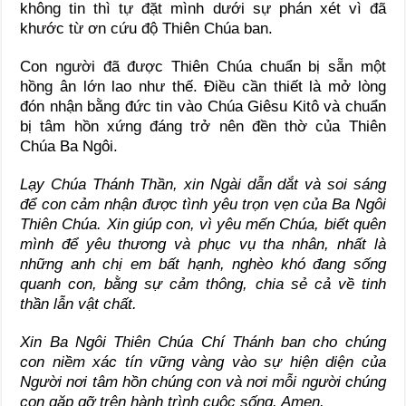
không tin thì tự đặt mình dưới sự phán xét vì đã
khước từ ơn cứu độ Thiên Chúa ban.
Con người đã được Thiên Chúa chuẩn bị sẵn một
hồng ân lớn lao như thế. Điều cần thiết là mở lòng
đón nhận bằng đức tin vào Chúa Giêsu Kitô và chuẩn
bị tâm hồn xứng đáng trở nên đền thờ của Thiên
Chúa Ba Ngôi.
Lạy Chúa Thánh Thần, xin Ngài dẫn dắt và soi sáng
để con cảm nhận được tình yêu trọn vẹn của Ba Ngôi
Thiên Chúa. Xin giúp con, vì yêu mến Chúa, biết quên
mình để yêu thương và phục vụ tha nhân, nhất là
những anh chị em bất hạnh, nghèo khó đang sống
quanh con, bằng sự cảm thông, chia sẻ cả về tinh
thần lẫn vật chất.
Xin Ba Ngôi Thiên Chúa Chí Thánh ban cho chúng
con niềm xác tín vững vàng vào sự hiện diện của
Người nơi tâm hồn chúng con và nơi mỗi người chúng
con gặp gỡ trên hành trình cuộc sống. Amen.