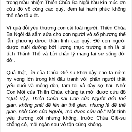
trong mầu nhiệm Thiên Chúa Ba Ngôi hầu kín múc ơn
cứu độ vô cùng cao quý, đem lại hạnh phúc không
thể nào tả xiết.
Vì quá đỗi yêu thương con cái loài người, Thiên Chúa
Ba Ngôi đã sắm sửa cho con người vô số phương thế
lẫn phương dược thần linh cao quý. Để con người
được nuôi dưỡng bởi lương thực trường sinh là bí
tích Thánh Thể và Lời chân lý mang lại sự sống đời
đời.
Quả thật, lời của Chúa Giê-su khơi dậy cho ta niềm
hy vọng lớn trong khi đấu tranh với phận người thật
yếu đuối và mỏng dòn, tăm tối và đầy sợ hãi. Nhờ
Con Một của Thiên Chúa, chúng ta mới được cứu độ
“
Quả vậy, Thiên Chúa sai Con của Người đến thế
gian, không phải để lên án thế gian, nhưng là để thế
gian, nhờ Con của Người, mà được cứu độ
.” Một tình
yêu thương xót nhưng không, trước Chúa Giê-su
chẳng có, mãi ngàn sau vô tận cũng không.