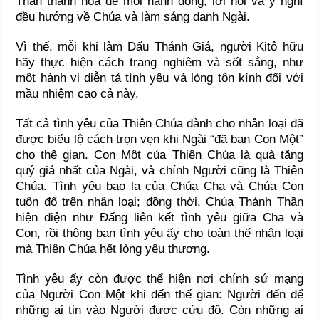
Thần thánh hóa để mọi hành động, lời nói và ý nghĩ
đều hướng về Chúa và làm sáng danh Ngài.
Vì thế, mỗi khi làm Dấu Thánh Giá, người Kitô hữu
hãy thực hiện cách trang nghiêm và sốt sắng, như
một hành vi diễn tả tình yêu và lòng tôn kính đối với
mầu nhiệm cao cả này.
Tất cả tình yêu của Thiên Chúa dành cho nhân loại đã
được biểu lộ cách trọn vẹn khi Ngài “đã ban Con Một”
cho thế gian. Con Một của Thiên Chúa là quà tặng
quý giá nhất của Ngài, và chính Người cũng là Thiên
Chúa. Tình yêu bao la của Chúa Cha và Chúa Con
tuôn đổ trên nhân loại; đồng thời, Chúa Thánh Thần
hiện diện như Đấng liên kết tình yêu giữa Cha và
Con, rồi thông ban tình yêu ấy cho toàn thể nhân loại
mà Thiên Chúa hết lòng yêu thương.
Tình yêu ấy còn được thể hiện nơi chính sứ mạng
của Người Con Một khi đến thế gian: Người đến để
những ai tin vào Người được cứu độ. Còn những ai