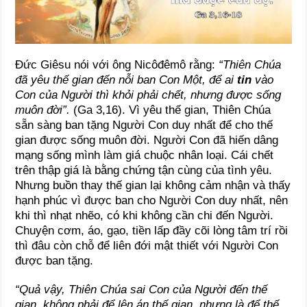
Đức Giêsu nói với ông Nicôđêmô rằng:
“Thiên Chúa
đã yêu thế gian đến nỗi ban Con Một, để ai
tin
vào
Con của Người thì khỏi phải chết, nhưng được sống
muôn đời”.
(Ga 3,16). Vì yêu thế gian, Thiên Chúa
sẵn sàng ban tặng Người Con duy nhất để cho thế
gian được sống muôn đời. Người Con đã hiến dâng
mạng sống mình làm giá chuộc nhân loại. Cái chết
trên thập giá là bằng chứng tận cùng của tình yêu.
Nhưng buồn thay thế gian lại không cảm nhận và thấy
hạnh phúc vì được ban cho Người Con duy nhất, nên
khi thì nhạt nhẽo, có khi không cần chi đến Người.
Chuyện cơm, áo, gạo, tiền lấp đầy cõi lòng tâm trí rồi
thì đâu còn chỗ để liên đới mật thiết với Người Con
được ban tặng.
“Quả vậy, Thiên Chúa sai Con của Người đến thế
gian, không phải để lên án thế gian, nhưng là để thế