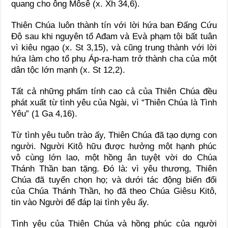
quang cho ông Môsê (x. Xh 34,6).
Thiên Chúa luôn thành tín với lời hứa ban Đấng Cứu
Độ sau khi nguyên tổ Ađam và Evà phạm tội bất tuân
vì kiêu ngạo (x. St 3,15), và cũng trung thành với lời
hứa làm cho tổ phụ Áp-ra-ham trở thành cha của một
dân tộc lớn mạnh (x. St 12,2).
Tất cả những phẩm tính cao cả của Thiên Chúa đều
phát xuất từ tình yêu của Ngài, vì “Thiên Chúa là Tình
Yêu” (1 Ga 4,16).
Từ tình yêu tuôn trào ấy, Thiên Chúa đã tạo dựng con
người. Người Kitô hữu được hưởng một hạnh phúc
vô cùng lớn lao, một hồng ân tuyệt vời do Chúa
Thánh Thần ban tặng. Đó là: vì yêu thương, Thiên
Chúa đã tuyển chọn họ; và dưới tác động biến đổi
của Chúa Thánh Thần, họ đã theo Chúa Giêsu Kitô,
tin vào Người để đáp lại tình yêu ấy.
Tình yêu của Thiên Chúa và hồng phúc của người