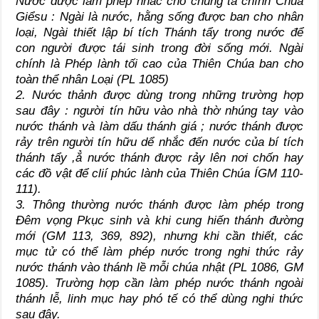
Nước được làm phép nhắc cho chúng ta chính Chúa
Giểsu : Ngài là nước, hằng sống được ban cho nhân
loại, Ngài thiết lập bí tích Thánh tẩy trong nước để
con người được tái sinh trong đời sống mới. Ngài
chính là Phép lành tối cao của Thiên Chúa ban cho
toàn thể nhân Loại (PL 1085)
2. Nước thảnh được dùng trong những trường hợp
sau đây : người tín hữu vào nhà thờ nhúng tay vào
nước thánh và làm dấu thánh giá ; nước thánh được
rảy trên người tín hữu dể nhắc đến nước của bí tích
thánh tẩy ,ẳ nước thánh được rảy lên nơi chốn hay
các đồ vật để clií phúc lành của Thiên Chúa ÍGM 110-
111).
3. Thông thường nước thánh được làm phép trong
Đêm vọng Pkục sinh và khi cung hiến thánh đường
mới (GM 113, 369, 892), nhưng khi cần thiết, các
mục tử có thể làm phép nước trong nghi thức rảy
nước thánh vào thánh lề mỗi chúa nhật (PL 1086, GM
1085). Trường hợp cần làm phép nước thánh ngoài
thánh lễ, linh mục hay phó tế có thể dùng nghi thức
sau đây.