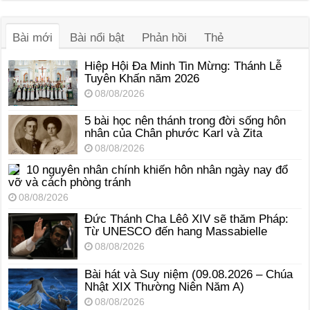
âm
thanh
Bài mới
Bài nổi bật
Phản hồi
Thẻ
Hiệp Hội Đa Minh Tin Mừng: Thánh Lễ
Tuyên Khấn năm 2026
08/08/2026
5 bài học nên thánh trong đời sống hôn
nhân của Chân phước Karl và Zita
08/08/2026
10 nguyên nhân chính khiến hôn nhân ngày nay đổ
vỡ và cách phòng tránh
08/08/2026
Đức Thánh Cha Lêô XIV sẽ thăm Pháp:
Từ UNESCO đến hang Massabielle
08/08/2026
Bài hát và Suy niệm (09.08.2026 – Chúa
Nhật XIX Thường Niên Năm A)
08/08/2026