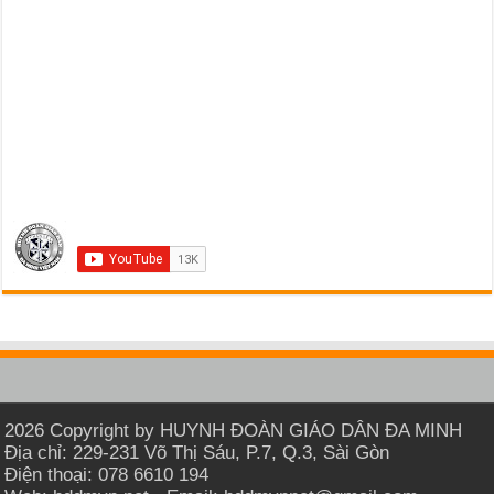
2026 Copyright by HUYNH ĐOÀN GIÁO DÂN ĐA MINH
Địa chỉ: 229-231 Võ Thị Sáu, P.7, Q.3, Sài Gòn
Điện thoại: 078 6610 194