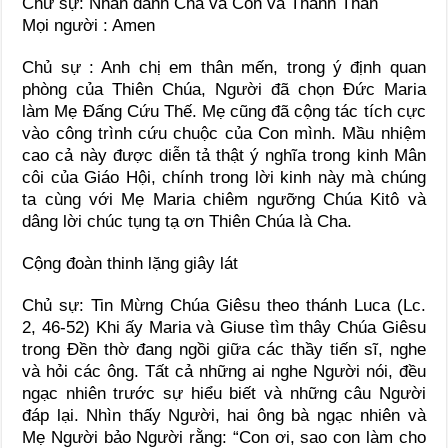
Chứ sự: Nhân danh Cha và Con và Thánh Thần
Mọi người : Amen
Chủ sự : Anh chị em thân mến, trong ý định quan
phòng của Thiên Chúa, Người đã chọn Đức Maria
làm Mẹ Đấng Cứu Thế. Mẹ cũng đã cộng tác tích cực
vào công trình cứu chuộc của Con mình. Mầu nhiệm
cao cả này được diễn tả thật ý nghĩa trong kinh Mân
côi của Giáo Hội, chính trong lời kinh này mà chúng
ta cùng với Mẹ Maria chiêm ngưỡng Chúa Kitô và
dâng lời chúc tụng tạ ơn Thiên Chúa là Cha.
Cộng đoàn thinh lặng giây lát
Chủ sự: Tin Mừng Chúa Giêsu theo thánh Luca (Lc.
2, 46-52) Khi ấy Maria và Giuse tìm thây Chúa Giêsu
trong Đền thờ đang ngồi giữa các thầy tiến sĩ, nghe
và hỏi các ông. Tất cả những ai nghe Người nói, đều
ngạc nhiên trước sự hiểu biết và những câu Người
đáp lại. Nhìn thấy Người, hai ông bà ngạc nhiên và
Mẹ Người bảo Người rằng: “Con ơi, sao con làm cho