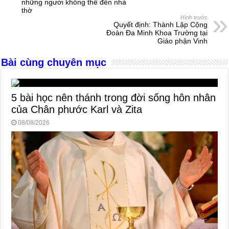
những người không thể đến nhà
o
g
p
s
thờ
Hình trước
o
er
p
Quyết định: Thành Lập Cộng
Đoàn Đa Minh Khoa Trường tại
k
Giáo phận Vinh
Bài cùng chuyên mục
5 bài học nên thánh trong đời sống hôn nhân
của Chân phước Karl và Zita
08/08/2026