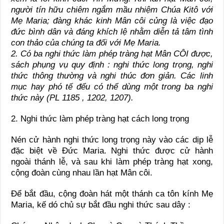
người tín hữu chiêm ngắm mầu nhiệm Chúa Kitô với
Mẹ Maria; đàng khác kinh Mân côi củng là việc đạo
đức bình dân và đáng khích lệ nhằm diễn tả tâm tình
con thảo của chúng ta đối với Mẹ Maria.
2. Có ba nghi thức làm phép tràng hạt Mân CÔI được,
sách phụng vụ quy định : nghi thức long trọng, nghi
thức thông thường và nghi thúc đơn giản. Các linh
mục hay phó tế đểu có thể dùng một trong ba nghi
thức này (PL 1185 , 1202, 1207).
2. Nghi thức làm phép tràng hạt cách long trọng
Nén cử hành nghi thức long trọng này vào các dịp lễ
đặc biệt về Đức Maria. Nghi thức được cử hành
ngoài thánh lễ, và sau khi làm phép tràng hạt xong,
cộng đoàn cùng nhau lần hạt Mân côi.
Để bắt đầu, cộng đoàn hát một thánh ca tôn kính Mẹ
Maria, kế dó chủ sự bắt đầu nghi thức sau dây :