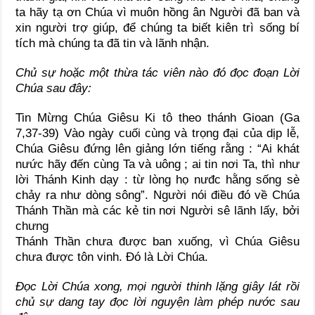
ta hãy tạ ơn Chúa vì muôn hồng ân Người đã ban và
xin người trợ giúp, để chúng ta biết kiên trì sống bí
tích mà chúng ta đã tin và lãnh nhận.
Chủ sự hoặc một thừa tác viên nào đó đọc đoạn Lời
Chúa sau đây:
Tin Mừng Chúa Giêsu Ki tô theo thánh Gioan (Ga
7,37-39) Vào ngày cuối cùng và trọng đại của dịp lễ,
Chúa Giêsu đứng lên giảng lớn tiếng rằng : “Ai khát
nưức hãy đến cùng Ta và uông ; ai tin nơi Ta, thì như
lời Thánh Kinh dạy : từ lòng họ nưđc hằng sống sè
chảy ra như dòng sông”. Người nói điều đó về Chúa
Thánh Thần mà các kẻ tin nơi Người sê lãnh lấy, bởi
chưng
Thánh Thần chưa được ban xuống, vì Chúa Giêsu
chưa được tôn vinh. Đó là Lời Chúa.
Đọc Lời Chúa xong, mọi người thinh lặng giây lát rồi
chủ sự dang tay đọc lời nguyện làm phép nước sau