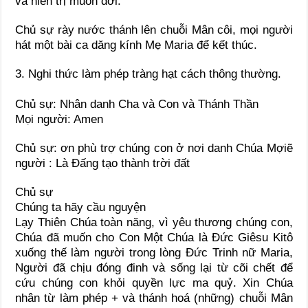
và hiển trị muôn đời.
Chủ sự rày nước thánh lên chuỗi Mân côi, mọi người
hát một bài ca dăng kính Mẹ Maria để kết thúc.
3. Nghi thức làm phép tràng hạt cách thông thường.
Chủ sự: Nhân danh Cha và Con và Thánh Thần
Mọi người: Amen
Chủ sự: ơn phù trợ chúng con ở nơi danh Chúa Mợiẽ
người : Là Đấng tạo thành trời đất
Chủ sự
Chúng ta hãy cầu nguyện
Lạy Thiên Chúa toàn năng, vì yêu thương chúng con,
Chúa đã muốn cho Con Một Chúa là Đức Giêsu Kitô
xuống thế làm người trong lòng Đức Trinh nữ Maria,
Người đã chịu đóng đinh và sống lại từ cõi chết để
cứu chúng con khỏi quyền lực ma quỷ. Xin Chúa
nhân từ làm phép + và thánh hoá (những) chuỗi Mân