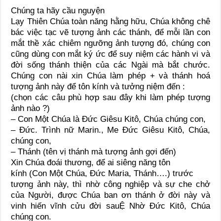
Chúng ta hãy cầu nguyện
Lạy Thiên Chúa toàn năng hằng hữu, Chúa không chê
bác việc tạc vẽ tượng ảnh các thánh, để mỗi lần con
mắt thề xác chiêm ngưỡng ảnh tượng đó, chúng con
cũng dùng con mắt ký ức để suy niệm các hành vi và
đời sống thánh thiện của các Ngài mà bắt chước.
Chúng con nài xin Chúa làm phép + và thánh hoá
tượng ảnh này để tôn kính và tưởng niệm đến :
(chọn các câu phù hợp sau đây khi làm phép tượng
ảnh nào ?)
– Con Một Chúa là Đức Giêsu Kitô, Chúa chúng con,
– Đức. Trình nữ Marin., Me Đức Giêsu Kitô, Chúa,
chúng con,
– Thánh (tên vị thánh mà tượng ảnh gợi đến)
Xin Chúa đoái thương, để ai siêng năng tôn
kính (Con Một Chúa, Đức Maria, Thánh….) trước
tượng ảnh này, thì nhờ công nghiệp và sự che chở
của Người, được Chúa ban ơn thánh ở đời này và
vinh hiến vĩnh cửu đời sauỆ Nhờ Đức Kitô, Chúa
chúng con.