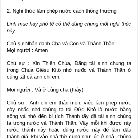
2. Nghi thức làm phép nước cách thông thường
Linh mục hay phó tế có thể dùng chung một nghi thúc
này
Chủ sự Nhân danh Cha và Con và Thánh Thần
Mọi người : Amen
Chủ sự : Xin Thiên Chúa, Đấng tái sinh chúng ta
trong Chúa Giêsu Kitô nhờ nưđc và Thánh Thần ở
cùng tất cả anh chị em.
Mọi người : Và ở cùng cha (thày)
Chủ sự : Anh chị em thân mến, việc làm phép nước
này nhắc nhđ chúng ta tđi Đức Kitô là nước hằng
sông và nhớ đến bí tích Thánh tẩy đã tái sinh chúng
ta trong nước và Thánh Thần. Vậy mỗi khi được rảy
nước thánh này hoặc dùng nước này để làm dấu
thánh giá, khi vào nhà thờ cũng như lúc ở nhà, chúng