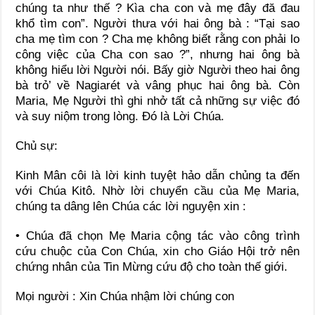
chúng ta như thế ? Kìa cha con và mẹ đây đă đau
khổ tìm con”. Người thưa với hai ông bà : “Tại sao
cha mẹ tìm con ? Cha mẹ không biết rằng con phải lo
công việc của Cha con sao ?”, nhưng hai ông bà
không hiểu lời Người nói. Bấy giờ Người theo hai ông
bà trỏ’ về Nagiarét và vâng phục hai ông bà. Còn
Maria, Mẹ Người thì ghi nhở tất cả những sự việc đó
và suy niộm trong lòng. Đó là Lời Chúa.
Chủ sự:
Kinh Mân côi là lời kinh tuyệt hảo dẫn chủng ta đến
với Chúa Kitô. Nhờ lời chuyển cầu của Mẹ Maria,
chúng ta dâng lên Chúa các lời nguyện xin :
• Chúa đã chọn Mẹ Maria cộng tác vào công trình
cứu chuộc của Con Chúa, xin cho Giáo Hội trở nên
chứng nhân của Tin Mừng cứu độ cho toàn thế giới.
Mọi người : Xin Chúa nhậm lời chúng con