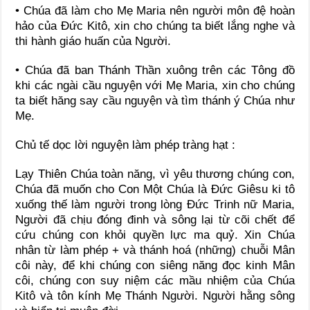
• Chúa đã làm cho Mẹ Maria nên người môn đệ hoàn
hảo của Đức Kitô, xin cho chúng ta biết lắng nghe và
thi hành giáo huấn của Người.
• Chúa đã ban Thánh Thần xuông trên các Tông đồ
khi các ngài cầu nguyện với Mẹ Maria, xin cho chúng
ta biết hăng say cầu nguyện và tìm thánh ý Chúa như
Mẹ.
Chủ tế dọc lời nguyện làm phép tràng hạt :
Lạy Thiên Chúa toàn năng, vì yêu thương chúng con,
Chúa đã muốn cho Con Một Chúa là Đức Giêsu ki tô
xuống thế làm người trong lòng Đức Trinh nữ Maria,
Người đã chịu đóng đinh và sông lại từ cõi chết để
cứu chúng con khỏi quyền lực ma quỷ. Xin Chúa
nhân từ làm phép + và thánh hoá (những) chuỗi Mân
côi này, để khi chúng con siêng năng đọc kinh Mân
côi, chúng con suy niệm các mầu nhiệm của Chúa
Kitô và tôn kính Mẹ Thánh Người. Người hằng sông