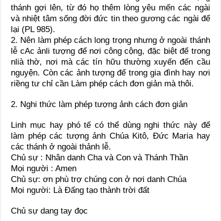
thánh gợi lên, từ đó họ thêm lòng yêu mến các ngài
và nhiệt tâm sống đời đức tin theo gương các ngài để
lại (PL 985).
2. Nên làm phép cách long trọng nhưng ở ngoài thánh
lễ cAc ảnli tượng để nơi công cộng, đặc biệt để trong
nlià thờ, nơi mà các tín hữu thường xuyến đến cầu
nguyện. Còn các ảnh tượng để trong gia đình hay nơi
riềng tư chỉ cần Làm phép cách đơn giản mà thôi.
2. Nghi thức làm phép tượng ảnh cách đơn giản
Linh mục hay phó tế có thể dùng nghi thức này để
làm phép các tượng ảnh Chúa Kitô, Đức Maria hay
các thánh ở ngoài thảnh lễ.
Chủ sự : Nhân danh Cha và Con và Thánh Thần
Mọi người : Amen
Chủ sự: ơn phù trợ chúng con ở nơi danh Chúa
Mọi người: Là Đấng tạo thành trời đất
Chủ sự dang tay đọc