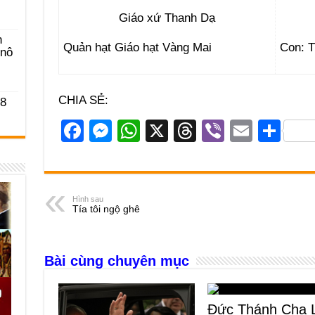
Giáo xứ Thanh Dạ
n
Quản hạt Giáo hạt Vàng Mai
Con: T
-nô
CHIA SẺ:
 8
F
M
W
X
T
Vi
E
S
a
e
h
hr
b
m
h
c
ss
at
e
er
ail
ar
e
e
s
a
e
Hình sau
Tía tôi ngộ ghê
b
n
A
d
o
g
p
s
Bài cùng chuyên mục
o
er
p
k
Đức Thánh Cha 