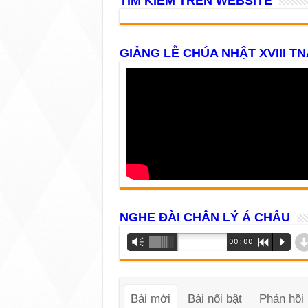
TÌM KIẾM TRÊN WEBSITE
GIẢNG LỄ CHÚA NHẬT XVIII TN
NGHE ĐÀI CHÂN LÝ Á CHÂU
Trình
Vm
00:00
R
P
phát
âm
thanh
Bài mới
Bài nổi bật
Phản hồi