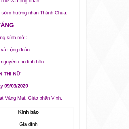
m nữ và cộng đoàn
ia sớm hưởng nhan Thánh Chúa.
TÁNG
ọng kính mời:
 và cộng đoàn
 nguyện cho linh hồn:
 THỊ NỮ
ày 09/03/2020
ạt Vàng Mai, Giáo phận Vinh.
Kính báo
Gia đình