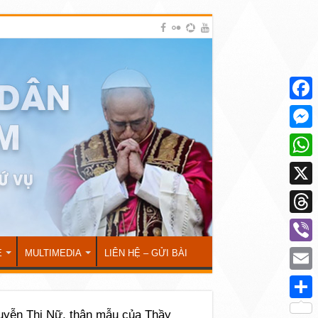
Face
Mess
What
X
Thre
Viber
Ẻ
MULTIMEDIA
LIÊN HỆ – GỬI BÀI
Emai
Shar
uyễn Thị Nữ, thân mẫu của Thầy