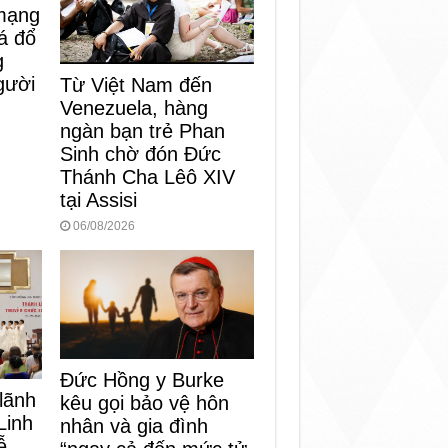
mạng
á đổ
g
gười
Từ Việt Nam đến
Venezuela, hàng
ngàn bạn trẻ Phan
Sinh chờ đón Đức
Thánh Cha Lêô XIV
tại Assisi
06/08/2026
Đức Hồng y Burke
 lãnh
kêu gọi bảo vệ hôn
Linh
nhân và gia đình
ễ