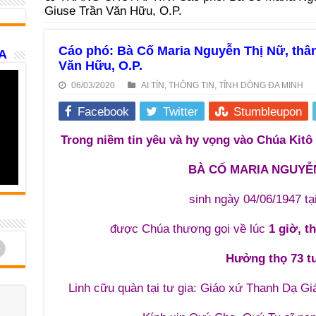
Giuse Trần Văn Hữu, O.P.
Cáo phó: Bà Cố Maria Nguyễn Thị Nữ, thâ
A
Văn Hữu, O.P.
06/03/2020
AI TÍN
,
THÔNG TIN
,
TỈNH DÒNG ĐA MINH
Facebook
Twitter
Stumbleupon
Trong niềm tin yêu và hy vọng vào Chúa Kitô
BÀ CỐ MARIA NGUYỄN
sinh ngày 04/06/1947 tạ
được Chúa thương gọi về lúc
1 giờ, t
d
Hưởng thọ 73 t
Linh cữu quàn tại tư gia: Giáo xứ Thanh Dạ Gi