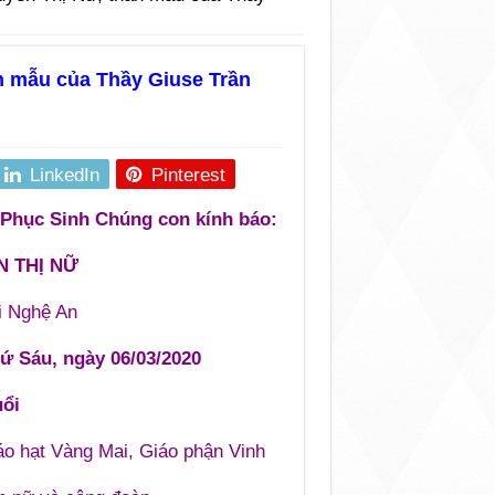
n mẫu của Thầy Giuse Trần
LinkedIn
Pinterest
 Phục Sinh Chúng con kính báo:
 THỊ NỮ
i Nghệ An
hứ Sáu, ngày 06/03/2020
uổi
áo hạt Vàng Mai, Giáo phận Vinh