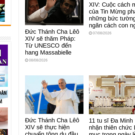
XIV: Cuộc cách 
của Tin Mừng ph
những bức tườn
ngăn cách con n
Đức Thánh Cha Lêô
07/08/2026
XIV sẽ thăm Pháp:
Từ UNESCO đến
hang Massabielle
08/08/2026
Đức Thánh Cha Lêô
11 tu sĩ Đa Minh
XIV sẽ thực hiện
nhận thiên chức 
chuyến tông du đầu
mục trong ngày l