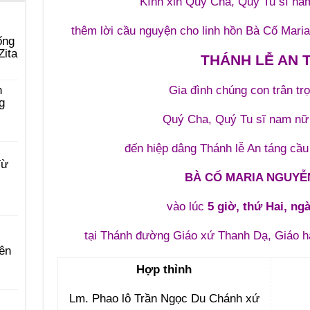
Kính xin Quý Cha, Quý Tu sĩ na
thêm lời cầu nguyện cho linh hồn Bà Cố Mar
ống
Zita
THÁNH LỄ AN 
Gia đình chúng con trân tr
n
g
Quý Cha, Quý Tu sĩ nam nữ
đến hiệp dâng Thánh lễ An táng cầu
Từ
BÀ CỐ MARIA NGUYỄN
vào lúc
5 giờ, thứ Hai, ng
tại Thánh đường Giáo xứ Thanh Dạ, Giáo h
ên
Hợp thỉnh
Lm. Phao lô Trần Ngọc Du Chánh xứ