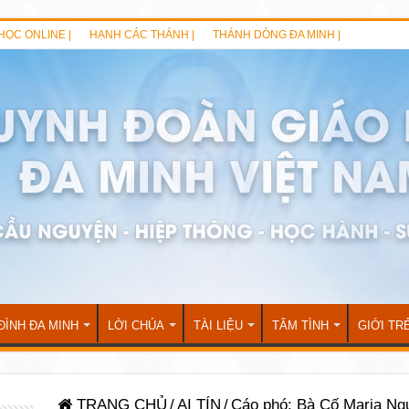
HỌC ONLINE |
HẠNH CÁC THÁNH |
THÁNH DÒNG ĐA MINH |
ĐÌNH ĐA MINH
LỜI CHÚA
TÀI LIỆU
TÂM TÌNH
GIỚI TR
TRANG CHỦ
/
AI TÍN
/
Cáo phó: Bà Cố Maria Ng