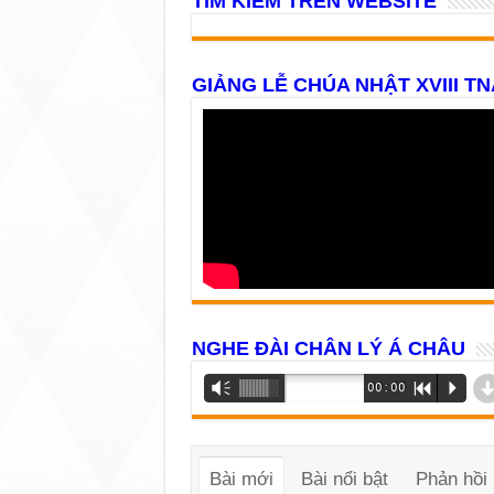
TÌM KIẾM TRÊN WEBSITE
GIẢNG LỄ CHÚA NHẬT XVIII TN
NGHE ĐÀI CHÂN LÝ Á CHÂU
Trình
Vm
00:00
R
P
phát
âm
thanh
Bài mới
Bài nổi bật
Phản hồi