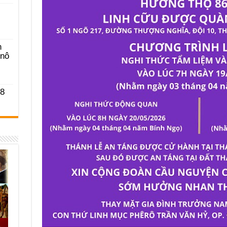
n
-nô
 8