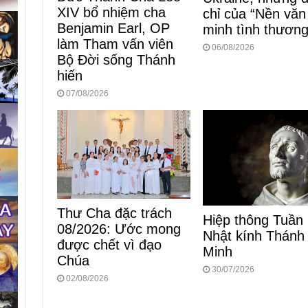
XIV bổ nhiệm cha
chỉ của “Nền văn
Benjamin Earl, OP
minh tình thương
làm Tham vấn viên
06/08/2026
Bộ Đời sống Thánh
hiến
07/08/2026
Thư Cha đặc trách
Hiệp thông Tuần
08/2026: Ước mong
Nhật kính Thánh
được chết vì đạo
Minh
Chúa
30/07/2026
02/08/2026