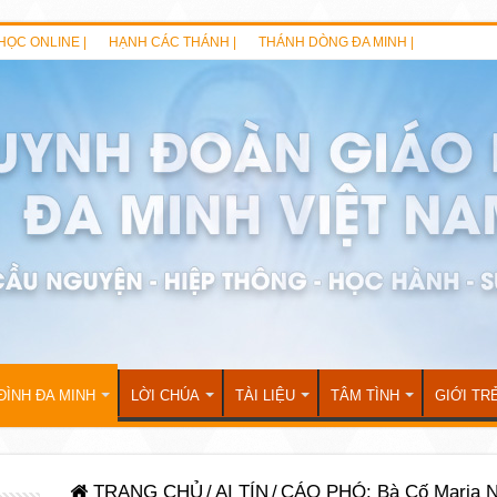
HỌC ONLINE |
HẠNH CÁC THÁNH |
THÁNH DÒNG ĐA MINH |
ĐÌNH ĐA MINH
LỜI CHÚA
TÀI LIỆU
TÂM TÌNH
GIỚI TR
TRANG CHỦ
/
AI TÍN
/
CÁO PHÓ: Bà Cố Maria N