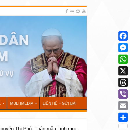
Face
Mess
What
X
Thre
Viber
Ẻ
MULTIMEDIA
LIÊN HỆ – GỬI BÀI
Emai
Shar
guyễn Thị Phú, Thân mẫu Linh mục