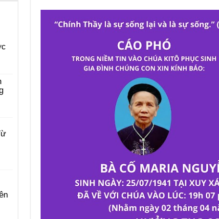
ớc
n
g
Từ
ên