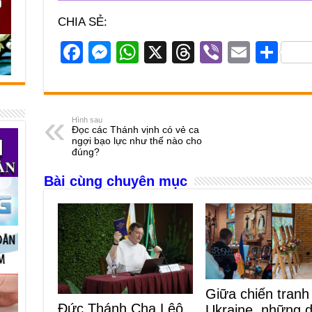
CHIA SẺ:
F
M
W
X
T
Vi
E
S
a
e
h
hr
b
m
h
c
ss
at
e
er
ail
ar
e
e
s
a
e
Hình sau
Đọc các Thánh vịnh có vẻ ca
b
n
A
d
ngợi bạo lực như thế nào cho
đúng?
o
g
p
s
Bài cùng chuyên mục
o
er
p
k
Giữa chiến tranh
Đức Thánh Cha Lêô
Ukraine, những 