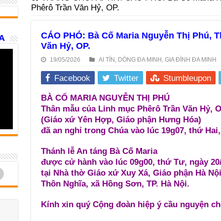
Phêrô Trần Văn Hỷ, OP.
CÁO PHÓ: Bà Cố Maria Nguyễn Thị Phú, T
A
Văn Hỷ, OP.
19/05/2026
AI TÍN
,
DÒNG ĐA MINH
,
GIA ĐÌNH ĐA MINH
Facebook
Twitter
Stumbleupon
BÀ CỐ MARIA NGUYỄN THỊ PHÚ
Thân mẫu của Linh mục Phêrô Trần Văn Hỷ, O
(Giáo xứ Yên Hợp, Giáo phận Hưng Hóa)
đã an nghỉ trong Chúa vào lúc 19g07, thứ Hai,
Thánh lễ An táng Bà Cố Maria
được cử hành vào lúc 09g00, thứ Tư, ngày 20
d
tại Nhà thờ Giáo xứ Xuy Xá, Giáo phận Hà Nội
Thôn Nghĩa, xã Hồng Sơn, TP. Hà Nội.
Kính xin quý Cộng đoàn hiệp ý cầu nguyện ch