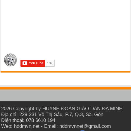
2026 Copyright by HUYNH ĐOÀN GIÁO DÂN ĐA MINH
Địa chỉ: 229-231 Võ Thị Sáu, P.7, Q.3, Sài Gòn
Điện thoại: 078 6610 194
Web: hddmvn.net - Email: hddmvnnet@gmail.com