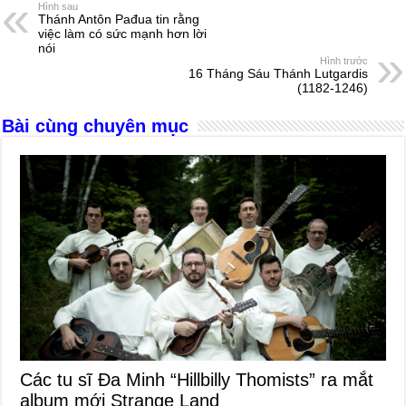
e
e
s
a
e
Hình sau
Thánh Antôn Pađua tin rằng
b
n
A
d
việc làm có sức mạnh hơn lời
nói
o
g
p
s
Hình trước
16 Tháng Sáu Thánh Lutgardis
o
er
p
(1182-1246)
k
Bài cùng chuyên mục
Các tu sĩ Đa Minh “Hillbilly Thomists” ra mắt
album mới Strange Land