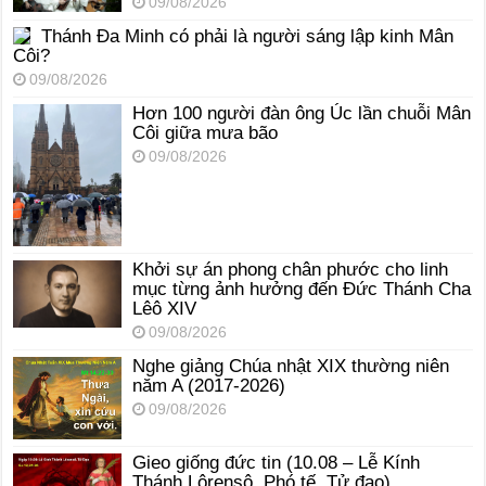
09/08/2026
Thánh Đa Minh có phải là người sáng lập kinh Mân
Côi?
09/08/2026
Hơn 100 người đàn ông Úc lần chuỗi Mân
Côi giữa mưa bão
09/08/2026
Khởi sự án phong chân phước cho linh
mục từng ảnh hưởng đến Đức Thánh Cha
Lêô XIV
09/08/2026
Nghe giảng Chúa nhật XIX thường niên
năm A (2017-2026)
09/08/2026
Gieo giống đức tin (10.08 – Lễ Kính
Thánh Lôrensô, Phó tế, Tử đạo)