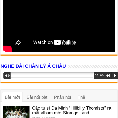
NGHE ĐÀI CHÂN LÝ Á CHÂU
Trình
Vm
00:00
R
P
phát
âm
thanh
Bài mới
Bài nổi bật
Phản hồi
Thẻ
Các tu sĩ Đa Minh “Hillbilly Thomists” ra
mắt album mới Strange Land