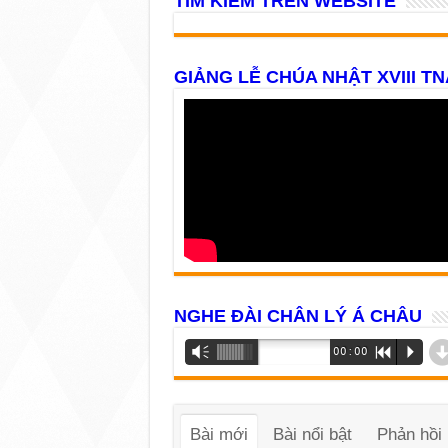
TÌM KIẾM TRÊN WEBSITE
GIẢNG LỄ CHÚA NHẬT XVIII TN
NGHE ĐÀI CHÂN LÝ Á CHÂU
Trình
Vm
00:00
R
P
phát
âm
thanh
Bài mới
Bài nổi bật
Phản hồi