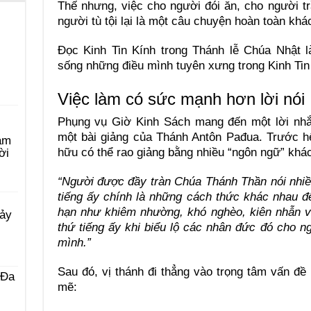
Thế nhưng, việc cho người đói ăn, cho người t
người tù tội lại là một câu chuyện hoàn toàn khá
Đọc Kinh Tin Kính trong Thánh lễ Chúa Nhật l
sống những điều mình tuyên xưng trong Kinh Tin 
Việc làm có sức mạnh hơn lời nói
Phụng vụ Giờ Kinh Sách mang đến một lời nh
một bài giảng của Thánh Antôn Pađua. Trước hết
àm
hữu có thể rao giảng bằng nhiều “ngôn ngữ” khá
ời
“Người được đầy tràn Chúa Thánh Thần nói nhiề
tiếng ấy chính là những cách thức khác nhau 
hạn như khiêm nhường, khó nghèo, kiên nhẫn v
Bảy
thứ tiếng ấy khi biểu lộ các nhân đức đó cho n
mình.”
Sau đó, vị thánh đi thẳng vào trọng tâm vấn đề
 Ða
mẽ: