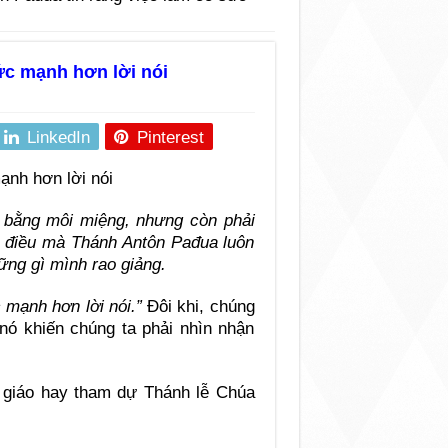
ức mạnh hơn lời nói
LinkedIn
Pinterest
g bằng môi miệng, nhưng còn phải
là điều mà Thánh Antôn Pađua luôn
ững gì mình rao giảng.
 mạnh hơn lời nói.”
Đôi khi, chúng
 nó khiến chúng ta phải nhìn nhận
ô giáo hay tham dự Thánh lễ Chúa