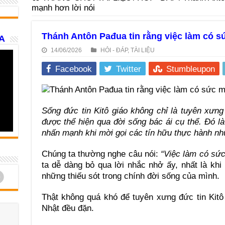
mạnh hơn lời nói
Thánh Antôn Pađua tin rằng việc làm có s
A
14/06/2026
HỎI - ĐÁP
,
TÀI LIỆU
Facebook
Twitter
Stumbleupon
Sống đức tin Kitô giáo không chỉ là tuyên xưn
được thể hiện qua đời sống bác ái cụ thể. Đó 
nhấn mạnh khi mời gọi các tín hữu thực hành nh
Chúng ta thường nghe câu nói:
“Việc làm có sức
ta dễ dàng bỏ qua lời nhắc nhở ấy, nhất là khi
d
những thiếu sót trong chính đời sống của mình.
Thật không quá khó để tuyên xưng đức tin Kit
Nhật đều đặn.