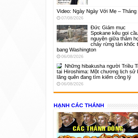
Video: Ngày Ngày Với Mẹ – Tháng
07/08/2026
Đức Giám mục
Spokane kêu gọi cầ
nguyện giữa thảm h
cháy rừng tàn khốc t
bang Washington
06/08/2026
Những hibakusha người Triều T
tại Hiroshima: Một chương lịch sử 
lãng quên đang tìm kiếm công lý
06/08/2026
HẠNH CÁC THÁNH