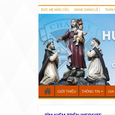
ĐỨC MẸ MÂN CÔI |
NGHE GIẢNG LỄ |
THẦN 
GIỚI THIỆU
THÔNG TIN
GIA