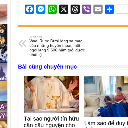
F
M
W
X
T
Vi
E
S
a
e
h
hr
b
m
h
c
ss
at
e
er
ail
ar
e
e
s
a
e
Hình sau
Wadi Rum: Dưới lòng sa mạc
b
n
A
d
của những huyền thoại, một
ngôi làng 9.500 năm tuổi được
o
g
p
s
phát lộ
o
er
p
Bài cùng chuyên mục
k
Tại sao người tín hữu
Làm sao để duy t
cần cầu nguyện cho