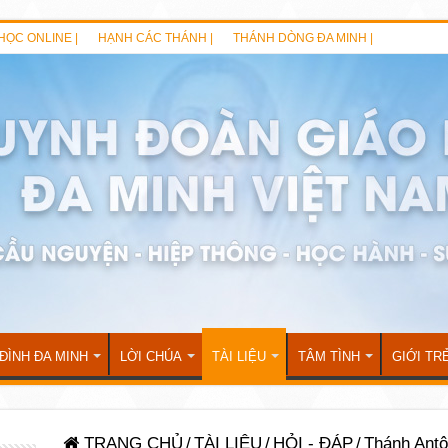
HỌC ONLINE |
HẠNH CÁC THÁNH |
THÁNH DÒNG ĐA MINH |
 ĐÌNH ĐA MINH
LỜI CHÚA
TÀI LIỆU
TÂM TÌNH
GIỚI TR
TRANG CHỦ
/
TÀI LIỆU
/
HỎI - ĐÁP
/
Thánh Antô