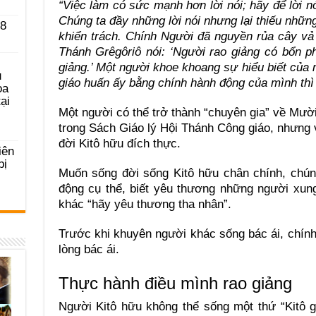
“Việc làm có sức mạnh hơn lời nói; hãy để lời nó
Chúng ta đầy những lời nói nhưng lại thiếu những
 8
khiển trách. Chính Người đã nguyền rủa cây vả v
Thánh Grêgôriô nói: ‘Người rao giảng có bổn p
giảng.’ Một người khoe khoang sự hiểu biết của 
u
giáo huấn ấy bằng chính hành động của mình thì 
ọa
ại
Một người có thể trở thành “chuyên gia” về Mườ
trong Sách Giáo lý Hội Thánh Công giáo, nhưng v
đời Kitô hữu đích thực.
iên
bị
Muốn sống đời sống Kitô hữu chân chính, chúng
động cụ thể, biết yêu thương những người xun
khác “hãy yêu thương tha nhân”.
Trước khi khuyên người khác sống bác ái, chính
lòng bác ái.
Thực hành điều mình rao giảng
Người Kitô hữu không thể sống một thứ “Kitô gi