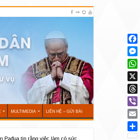
Face
Mess
What
X
Thre
Viber
Ẻ
MULTIMEDIA
LIÊN HỆ – GỬI BÀI
Emai
Shar
n Pađua tin rằng việc làm có sức