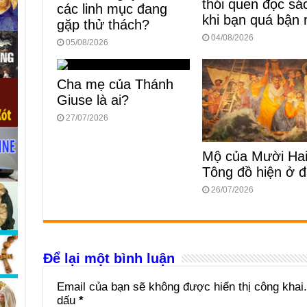
thói quen đọc sá
các linh mục đang
khi bạn quá bận 
gặp thử thách?
04/08/2026
05/08/2026
Cha mẹ của Thánh
Giuse là ai?
27/07/2026
Mộ của Mười Ha
Tông đồ hiện ở 
26/07/2026
Để lại một bình luận
Email của bạn sẽ không được hiển thị công khai.
dấu
*