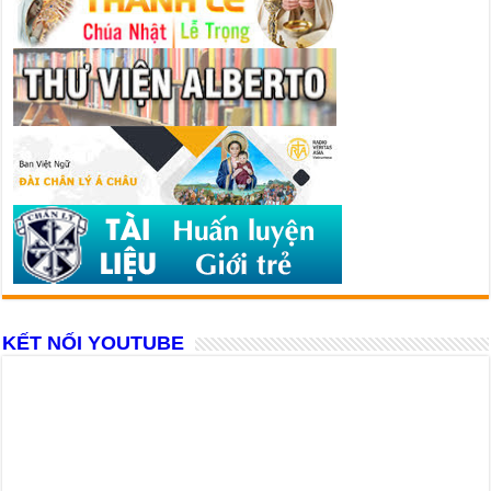
KẾT NỐI YOUTUBE