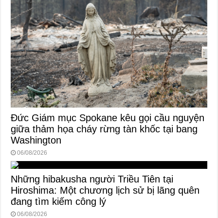
Đức Giám mục Spokane kêu gọi cầu nguyện
giữa thảm họa cháy rừng tàn khốc tại bang
Washington
06/08/2026
Những hibakusha người Triều Tiên tại
Hiroshima: Một chương lịch sử bị lãng quên
đang tìm kiếm công lý
06/08/2026