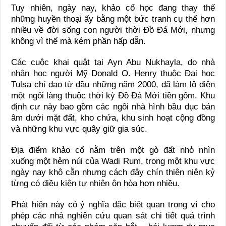
Tuy nhiên, ngày nay, khảo cổ học đang thay thế
những huyền thoại ấy bằng một bức tranh cụ thể hơn
nhiều về đời sống con người thời Đồ Đá Mới, nhưng
không vì thế mà kém phần hấp dẫn.
Các cuộc khai quật tại Ayn Abu Nukhayla, do nhà
nhân học người Mỹ Donald O. Henry thuộc Đại học
Tulsa chỉ đạo từ đầu những năm 2000, đã làm lộ diện
một ngôi làng thuộc thời kỳ Đồ Đá Mới tiền gốm. Khu
định cư này bao gồm các ngôi nhà hình bầu dục bán
âm dưới mặt đất, kho chứa, khu sinh hoạt cộng đồng
và những khu vực quây giữ gia súc.
Địa điểm khảo cổ nằm trên một gò đất nhỏ nhìn
xuống một hẻm núi của Wadi Rum, trong một khu vực
ngày nay khô cằn nhưng cách đây chín thiên niên kỷ
từng có điều kiện tự nhiên ôn hòa hơn nhiều.
Phát hiện này có ý nghĩa đặc biệt quan trọng vì cho
phép các nhà nghiên cứu quan sát chi tiết quá trình