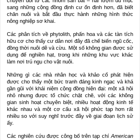
chuyển đổi từ các nhóm săn bắt – hái lượm du mục
sang những cộng đồng định cư ổn định hơn, đã biết
chăn nuôi và bắt đầu thực hành những hình thức
nông nghiệp sơ khai.
Các phân tích về phytolith, phấn hoa và các tàn tích
hữu cơ cho thấy cư dân nơi đây đã chế biến ngũ cốc,
đồng thời nuôi dê và cừu. Một số không gian được sử
dụng để nghiền hạt, trong khi những khu vực khác
làm nơi trú ngụ cho vật nuôi.
Những gì các nhà nhân học và khảo cổ phát hiện
được cho thấy một bức tranh đáng kinh ngạc và khá
gần gũi với khái niệm cộng đồng hiện đại: một xã hội
nhỏ nhưng được tổ chức chặt chẽ, với các không
gian sinh hoạt chuyên biệt, nhiều hoạt động kinh tế
khác nhau và một cơ cấu xã hội phức tạp hơn rất
nhiều so với suy nghĩ trước đây về giai đoạn lịch sử
ấy.
Các nghiên cứu được công bố trên tạp chí
American