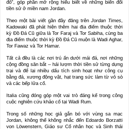
đỏ”, góp phần mở rộng hiểu biết về những biến đổi
tiền sử ở miền nam Jordan.
Theo một bài viết gần đây đăng trên
Jordan Times
,
Kadowaki đã phát hiện thêm hai địa điểm thuộc thời
kỳ Đồ Đá Cũ giữa là Tor Faraj và Tor Sabiha, cùng ba
địa điểm thuộc thời kỳ Đồ Đá Cũ muộn là Wadi Aghar,
Tor Fawaz và Tor Hamar.
Tất cả đều là các nơi trú ẩn dưới mái đá, nơi những
cộng đồng săn bắt – hái lượm thời tiền sử từng dựng
trại và để lại nhiều dấu tích sinh hoạt như công cụ
bằng đá, xương động vật, hạt trang sức làm từ vỏ sò
và các bếp lửa cổ.
Italia cũng đóng góp một vai trò đáng kể trong công
cuộc nghiên cứu khảo cổ tại Wadi Rum.
Trong số những học giả gắn bó với vùng sa mạc
Jordan, không thể không nhắc đến Edoardo Borzatti
von Löwenstern, Giáo sư Cổ nhân học và Sinh thái