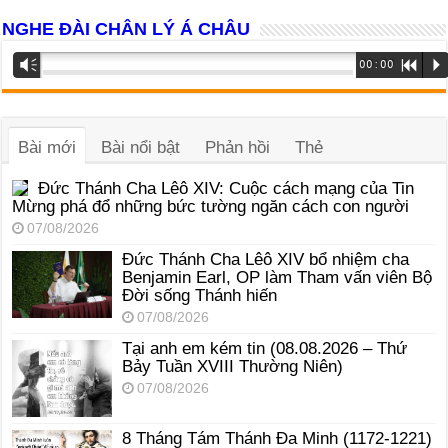
NGHE ĐÀI CHÂN LÝ Á CHÂU
Trình
Vm
00:00
R
P
phát
âm
thanh
Bài mới
Bài nổi bật
Phản hồi
Thẻ
Đức Thánh Cha Lêô XIV: Cuộc cách mạng của Tin
Mừng phá đổ những bức tường ngăn cách con người
07/08/2026
Đức Thánh Cha Lêô XIV bổ nhiệm cha
Benjamin Earl, OP làm Tham vấn viên Bộ
Đời sống Thánh hiến
07/08/2026
Tại anh em kém tin (08.08.2026 – Thứ
Bảy Tuần XVIII Thường Niên)
07/08/2026
8 Tháng Tám Thánh Ða Minh (1172-1221)