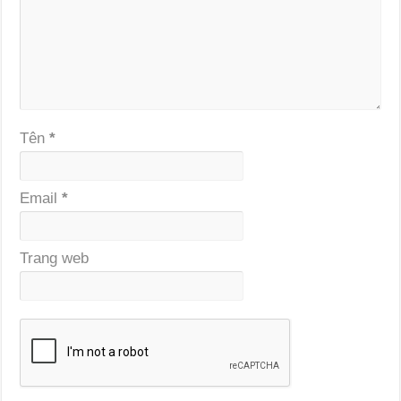
Tên
*
Email
*
Trang web