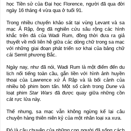
học Tiền sử của Đại học Florence, người đã qua đời
ngày 16 tháng 4 vừa qua ở tuổi 91.
Trong nhiều chuyến khảo sát tại vùng Levant và sa
mạc Ả Rập, ông đã nghiên cứu sâu rộng các hình
khắc trên đá của Wadi Rum, đồng thời đưa ra giả
thuyết về mối liên hệ giữa các dòng chữ trong sa mạc
với những giai đoạn phát triển sơ khai của bảng chữ
cái Semit phương Bắc.
Ngày nay, như đã nói, Wadi Rum là một điểm đến du
lịch nổi tiếng toàn cầu, gắn liền với hình ảnh huyền
thoại của Lawrence xứ Ả Rập và là bối cảnh của
nhiều bộ phim bom tấn. Một số cảnh trong
Dune
và
loạt phim
Star Wars
đã được quay giữa những cồn
cát rực lửa này.
Thế nhưng, sa mạc vẫn không ngừng kể lại câu
chuyện hàng thiên niên kỷ của một nhân loại xa xưa.
Đó là câu chuyện của những con người đã sống cách