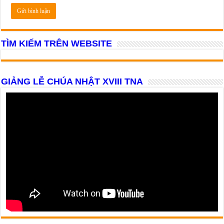
TÌM KIẾM TRÊN WEBSITE
GIẢNG LỄ CHÚA NHẬT XVIII TNA