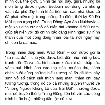
minh của thế giới. Chính tại nơi đây, giữa những lối
mòn từng được người Bedouin sử dụng và những
vách đá phủ đầy hình khắc tiền sử, các nhà khảo cổ
đã phát hiện một trong những địa điểm thời kỳ Đồ Đá
Mới quan trọng nhất Trung Đông: Ayn Abu Nukhayla –
một khu định cư nhỏ có niên đại khoảng 9.500 năm,
giúp tái hiện với độ chính xác đáng kinh ngạc sự hình
thành của một cộng đồng nhân loại tại nơi ngày nay
chỉ còn là sa mạc.
Trong nhiều thập niên, Wadi Rum – còn được gọi là
“sa mạc đỏ” – chủ yếu được biết đến nhờ những bức
tranh trên đá và các hình chạm khắc rải rác khắp các
vách núi. Hình ảnh các thợ săn, muông thú, cảnh
chăn nuôi cùng những biểu tượng bí ẩn đã làm nảy
sinh vô số cách giải thích lãng mạn, thậm chí đầy
tưởng tượng, trong đó có cả những truyền thuyết về
“Những Người Khổng Lồ của Trái Đất”, thường được
một số truyền thống Trung Đông liên hệ với các công
trình bí ẩn hoặc những dân tộc cổ xưa.