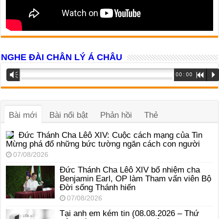
NGHE ĐÀI CHÂN LÝ Á CHÂU
Trình
Vm
00:00
R
P
phát
âm
thanh
Bài mới
Bài nổi bật
Phản hồi
Thẻ
Đức Thánh Cha Lêô XIV: Cuộc cách mạng của Tin
Mừng phá đổ những bức tường ngăn cách con người
07/08/2026
Đức Thánh Cha Lêô XIV bổ nhiệm cha
Benjamin Earl, OP làm Tham vấn viên Bộ
Đời sống Thánh hiến
07/08/2026
Tại anh em kém tin (08.08.2026 – Thứ