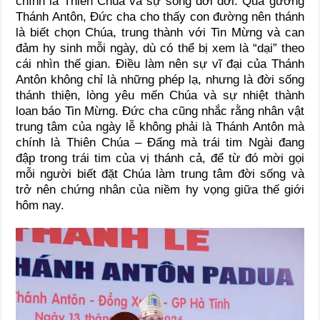
chính là Thiên Chúa và sự sống đời đời. Qua gương
Thánh Antôn, Đức cha cho thấy con đường nên thánh
là biết chọn Chúa, trung thành với Tin Mừng và can
đảm hy sinh mỗi ngày, dù có thể bị xem là “dại” theo
cái nhìn thế gian. Điều làm nên sự vĩ đại của Thánh
Antôn không chỉ là những phép lạ, nhưng là đời sống
thánh thiện, lòng yêu mến Chúa và sự nhiệt thành
loan báo Tin Mừng. Đức cha cũng nhắc rằng nhân vật
trung tâm của ngày lễ không phải là Thánh Antôn mà
chính là Thiên Chúa – Đấng mà trái tim Ngài đang
đập trong trái tim của vị thánh cả, để từ đó mời gọi
mỗi người biết đặt Chúa làm trung tâm đời sống và
trở nên chứng nhân của niềm hy vọng giữa thế giới
hôm nay.