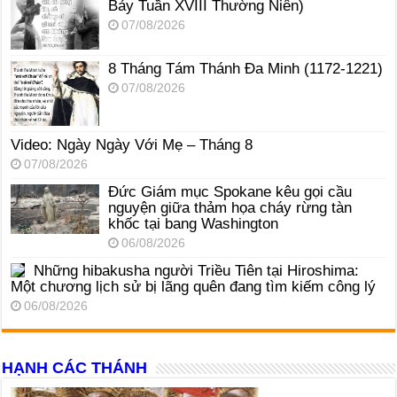
Bảy Tuần XVIII Thường Niên)
07/08/2026
8 Tháng Tám Thánh Ða Minh (1172-1221)
07/08/2026
Video: Ngày Ngày Với Mẹ – Tháng 8
07/08/2026
Đức Giám mục Spokane kêu gọi cầu
nguyện giữa thảm họa cháy rừng tàn
khốc tại bang Washington
06/08/2026
Những hibakusha người Triều Tiên tại Hiroshima:
Một chương lịch sử bị lãng quên đang tìm kiếm công lý
06/08/2026
HẠNH CÁC THÁNH