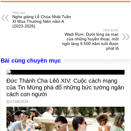
c
ss
at
e
er
ail
ar
e
e
s
a
e
Hình sau
Nghe giảng Lễ Chúa Nhật Tuần
b
n
A
d
XI Mùa Thường Niên năm A
(2023-2026)
o
g
p
s
Hình trước
Wadi Rum: Dưới lòng sa mạc
o
er
p
của những huyền thoại, một
ngôi làng 9.500 năm tuổi được
k
phát lộ
Bài cùng chuyên mục
Đức Thánh Cha Lêô XIV: Cuộc cách mạng
của Tin Mừng phá đổ những bức tường ngăn
cách con người
07/08/2026