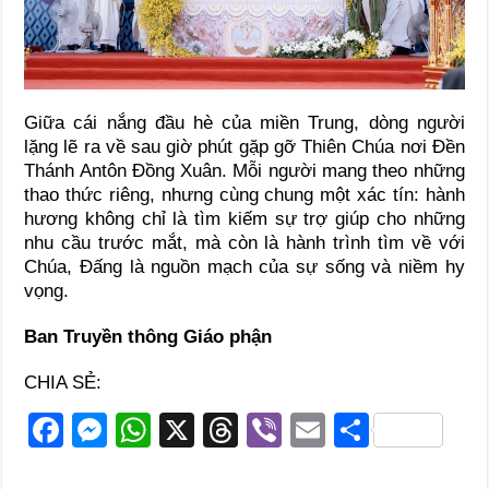
Giữa cái nắng đầu hè của miền Trung, dòng người
lặng lẽ ra về sau giờ phút gặp gỡ Thiên Chúa nơi Đền
Thánh Antôn Đồng Xuân. Mỗi người mang theo những
thao thức riêng, nhưng cùng chung một xác tín: hành
hương không chỉ là tìm kiếm sự trợ giúp cho những
nhu cầu trước mắt, mà còn là hành trình tìm về với
Chúa, Đấng là nguồn mạch của sự sống và niềm hy
vọng.
Ban Truyền thông Giáo phận
CHIA SẺ:
F
M
W
X
T
Vi
E
S
a
e
h
hr
b
m
h