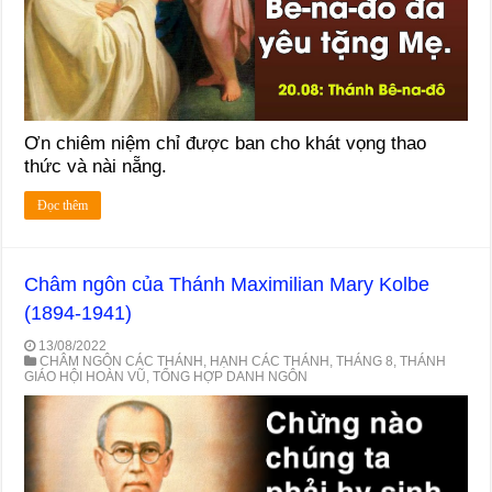
Ơn chiêm niệm chỉ được ban cho khát vọng thao
thức và nài nẵng.
Đọc thêm
Châm ngôn của Thánh Maximilian Mary Kolbe
(1894-1941)
13/08/2022
CHÂM NGÔN CÁC THÁNH
,
HẠNH CÁC THÁNH
,
THÁNG 8
,
THÁNH
GIÁO HỘI HOÀN VŨ
,
TỔNG HỢP DANH NGÔN