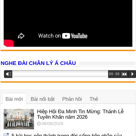
NGHE ĐÀI CHÂN LÝ Á CHÂU
Trình
Vm
00:00
R
P
phát
âm
thanh
Bài mới
Bài nổi bật
Phản hồi
Thẻ
Hiệp Hội Đa Minh Tin Mừng: Thánh Lễ
Tuyên Khấn năm 2026
08/08/2026
5 bài học nên thánh trong đời sống hôn nhân của