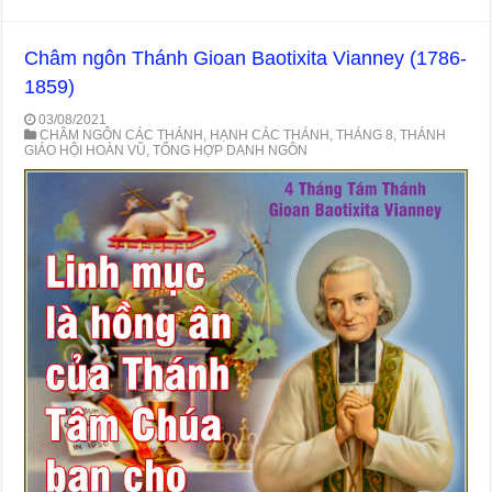
Châm ngôn Thánh Gioan Baotixita Vianney (1786-
1859)
03/08/2021
CHÂM NGÔN CÁC THÁNH
,
HẠNH CÁC THÁNH
,
THÁNG 8
,
THÁNH
GIÁO HỘI HOÀN VŨ
,
TỔNG HỢP DANH NGÔN