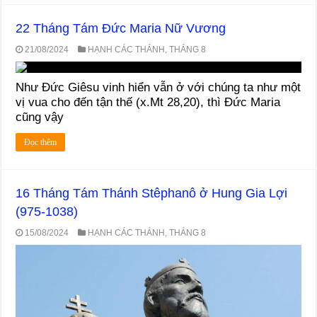
22 Tháng Tám Ðức Maria Nữ Vương
21/08/2024
HẠNH CÁC THÁNH
,
THÁNG 8
Như Ðức Giêsu vinh hiển vẫn ở với chúng ta như một
vị vua cho đến tận thế (x.Mt 28,20), thì Ðức Maria
cũng vậy
Đọc thêm
16 Tháng Tám Thánh Stêphanô ở Hung Gia Lợi
(975-1038)
15/08/2024
HẠNH CÁC THÁNH
,
THÁNG 8