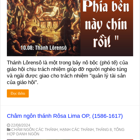
Thánh Lôrensô là một trong bảy nô bộc (phó tế) của
giáo hội chịu trách nhiệm giúp đỡ người nghèo túng
và ngài được giao cho trách nhiệm "quản lý tài sản
của giáo hội".
Đọc thêm
Châm ngôn thánh Rôsa Lima OP, (1586-1617)
22/08/2024
CHÂM NGÔN CÁC THÁNH
,
HẠNH CÁC THÁNH
,
THÁNG 8
,
TỔNG
HỢP DANH NGÔN