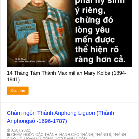
14 Tháng Tám Thánh Maximilian Mary Kolbe (1894-
1941)
Đọc thêm
Châm ngôn Thánh Anphong Liguori (Thánh
Anphongsô -1696-1787)
31/07/2022
CHÂM NGÔN CÁC THÁNH
,
HẠNH CÁC THÁNH
,
THÁNG 8
,
THÁNH
GIÁO HỘI HOÀN VŨ
,
TỔNG HỢP DANH NGÔN