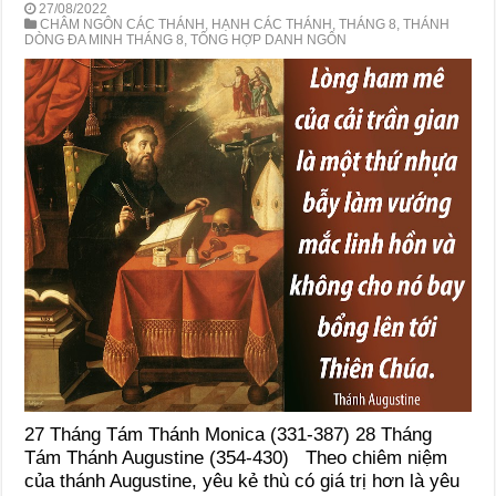
27/08/2022
CHÂM NGÔN CÁC THÁNH
,
HẠNH CÁC THÁNH
,
THÁNG 8
,
THÁNH
DÒNG ĐA MINH THÁNG 8
,
TỔNG HỢP DANH NGÔN
27 Tháng Tám Thánh Monica (331-387) 28 Tháng
Tám Thánh Augustine (354-430) Theo chiêm niệm
của thánh Augustine, yêu kẻ thù có giá trị hơn là yêu