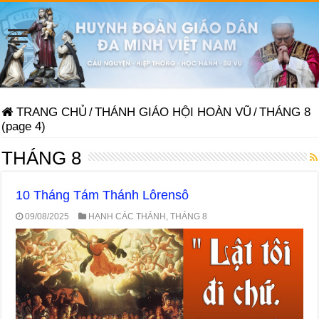
TRANG CHỦ
/
THÁNH GIÁO HỘI HOÀN VŨ
/
THÁNG 8
(page 4)
THÁNG 8
10 Tháng Tám Thánh Lôrensô
09/08/2025
HẠNH CÁC THÁNH
,
THÁNG 8