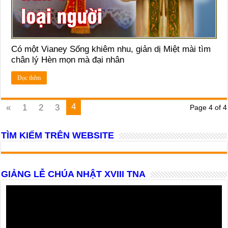
Có một Vianey Sống khiêm nhu, giản dị Miệt mài tìm
chân lý Hèn mọn mà đại nhân
Đọc thêm
4
«
1
2
3
Page 4 of 4
TÌM KIẾM TRÊN WEBSITE
GIẢNG LỄ CHÚA NHẬT XVIII TNA