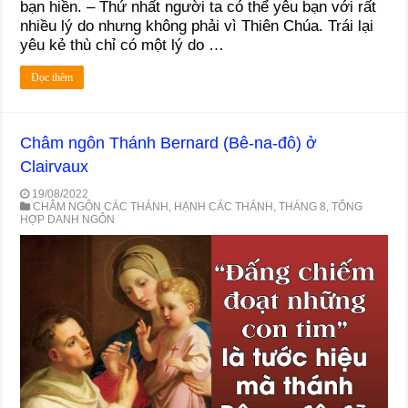
bạn hiền. – Thứ nhất người ta có thể yêu bạn với rất
nhiều lý do nhưng không phải vì Thiên Chúa. Trái lại
yêu kẻ thù chỉ có một lý do …
Đọc thêm
Châm ngôn Thánh Bernard (Bê-na-đô) ở
Clairvaux
19/08/2022
CHÂM NGÔN CÁC THÁNH
,
HẠNH CÁC THÁNH
,
THÁNG 8
,
TỔNG
HỢP DANH NGÔN