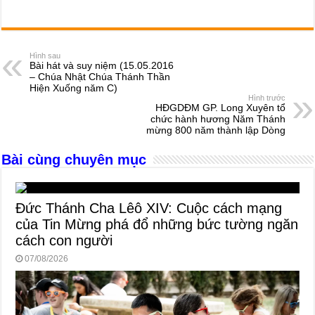
a
e
h
hr
b
m
h
c
ss
at
e
er
ail
ar
e
e
s
a
e
Hình sau
Bài hát và suy niệm (15.05.2016
b
n
A
d
– Chúa Nhật Chúa Thánh Thần
Hiện Xuống năm C)
o
g
p
s
Hình trước
HĐGDĐM GP. Long Xuyên tổ
o
er
p
chức hành hương Năm Thánh
mừng 800 năm thành lập Dòng
k
Bài cùng chuyên mục
Đức Thánh Cha Lêô XIV: Cuộc cách mạng
của Tin Mừng phá đổ những bức tường ngăn
cách con người
07/08/2026