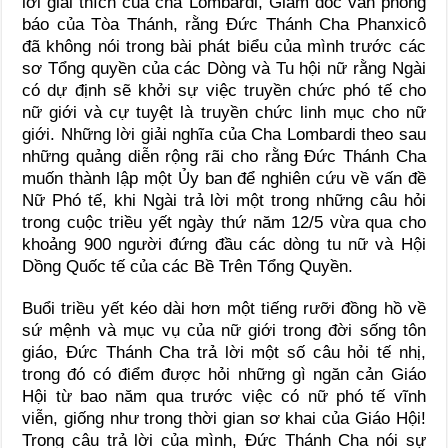
lời giải thích của cha Lombardi, Giám đốc văn phòng
báo của Tòa Thánh, rằng Đức Thánh Cha Phanxicô
đã không nói trong bài phát biểu của mình trước các
sơ Tổng quyền của các Dòng và Tu hội nữ rằng Ngài
có dự định sẽ khởi sự việc truyền chức phó tế cho
nữ giới và cự tuyệt là truyền chức linh mục cho nữ
giới. Những lời giải nghĩa của Cha Lombardi theo sau
những quảng diễn rộng rãi cho rằng Đức Thánh Cha
muốn thành lập một Ủy ban để nghiên cứu về vấn đề
Nữ Phó tế, khi Ngài trả lời một trong những câu hỏi
trong cuộc triều yết ngày thứ năm 12/5 vừa qua cho
khoảng 900 người đứng đầu các dòng tu nữ và Hội
Dồng Quốc tế của các Bề Trên Tổng Quyền.
Buổi triều yết kéo dài hơn một tiếng rưỡi đồng hồ về
sứ mệnh và mục vụ của nữ giới trong đời sống tôn
giáo, Đức Thánh Cha trả lời một số câu hỏi tế nhị,
trong đó có điểm được hỏi những gì ngăn cản Giáo
Hội từ bao năm qua trước việc có nữ phó tế vĩnh
viễn, giống như trong thời gian sơ khai của Giáo Hội!
Trong câu trả lời của mình, Đức Thánh Cha nói sự