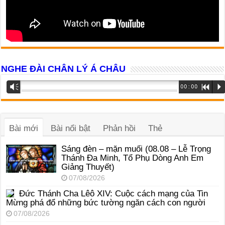
NGHE ĐÀI CHÂN LÝ Á CHÂU
Trình
Vm
00:00
R
P
phát
âm
thanh
Bài mới
Bài nổi bật
Phản hồi
Thẻ
Sáng đèn – mặn muối (08.08 – Lễ Trọng
Thánh Đa Minh, Tổ Phụ Dòng Anh Em
Giảng Thuyết)
07/08/2026
Đức Thánh Cha Lêô XIV: Cuộc cách mạng của Tin
Mừng phá đổ những bức tường ngăn cách con người
07/08/2026