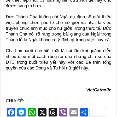
để thiết lập một Ủy ban nghiên cứu vấn đề này cho
được sáng tỏ hơn.
Đức Thánh Cha không nói Ngài dự định sẽ giới thiệu
việc phong chức phó tế cho nữ giới và nhất là việc
truyền chức linh mục cho nữ giới! Trong thực tế, Đức
Thánh Cha nói rõ ràng trong bài giảng của Ngài trong
Thánh lễ là Ngài không có ý định gì trong việc này cả.
Cha Lombardi cho biết thật là sai lầm khi quảng diễn
nhiều điều một cách rộng rãi qua những chia sẻ của
ĐTC trong buổi triều yết này với các Bề trên tổng
quyền của các Dòng và Tu hội nữ giới này.
VietCatholic
CHIA SẺ:
F
M
W
X
T
Vi
E
S