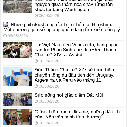
nguyện giữa thảm họa cháy rừng tàn
khốc tại bang Washington
06/08/2026
Những hibakusha người Triều Tiên tại Hiroshima:
Một chương lịch sử bị lãng quên đang tìm kiếm công lý
06/08/2026
Từ Việt Nam đến Venezuela, hàng ngàn
bạn trẻ Phan Sinh chờ đón Đức Thánh
Cha Lêô XIV tại Assisi
06/08/2026
Đức Thánh Cha Lêô XIV sẽ thực hiện
chuyến tông du đầu tiên đến Uruguay,
Argentina và Peru vào tháng 11
06/08/2026
Sức sống nơi giáo điểm Đất Mũi
06/08/2026
Giữa chiến tranh Ukraine, những dấu chỉ
của “Nền văn minh tình thương”
06/08/2026