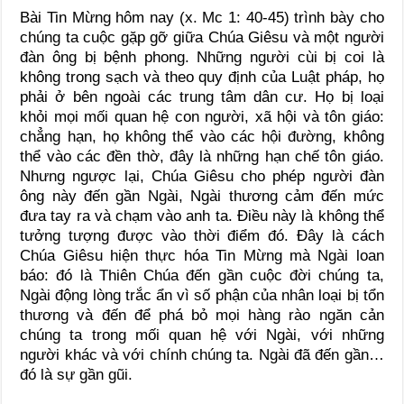
Bài Tin Mừng hôm nay (x. Mc 1: 40-45) trình bày cho
chúng ta cuộc gặp gỡ giữa Chúa Giêsu và một người
đàn ông bị bệnh phong. Những người cùi bị coi là
không trong sạch và theo quy định của Luật pháp, họ
phải ở bên ngoài các trung tâm dân cư. Họ bị loại
khỏi mọi mối quan hệ con người, xã hội và tôn giáo:
chẳng hạn, họ không thể vào các hội đường, không
thể vào các đền thờ, đây là những hạn chế tôn giáo.
Nhưng ngược lại, Chúa Giêsu cho phép người đàn
ông này đến gần Ngài, Ngài thương cảm đến mức
đưa tay ra và chạm vào anh ta. Điều này là không thể
tưởng tượng được vào thời điểm đó. Đây là cách
Chúa Giêsu hiện thực hóa Tin Mừng mà Ngài loan
báo: đó là Thiên Chúa đến gần cuộc đời chúng ta,
Ngài động lòng trắc ẩn vì số phận của nhân loại bị tổn
thương và đến để phá bỏ mọi hàng rào ngăn cản
chúng ta trong mối quan hệ với Ngài, với những
người khác và với chính chúng ta. Ngài đã đến gần…
đó là sự gần gũi.