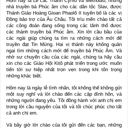
Hôm nay là Lễ các Thánh Cyrilô và Methôđiô, những
nhà truyền bá Phúc âm cho các dân tộc Slav, được
Thánh Giáo Hoàng Gioan Phaolô II tuyên bố là các vị
Đồng bảo trợ của Âu Châu. Tôi trìu mến chào tất cả
các cộng đoàn đang sống trong các lãnh thổ được
các thánh truyền bá Phúc âm. Xin lời cầu bầu của
các ngài giúp chúng ta tìm ra những cách mới để
truyền đạt Tin Mừng. Hai vị thánh này không quản
ngại tìm những cách mới để truyền bá Phúc Âm. Và
nhờ sự chuyển cầu của các ngài, chúng ta hãy cầu
xin cho các Giáo Hội Kitô phát triển trong ước muốn
tiến tới sự hiệp nhất trọn vẹn trong khi tôn trọng
những khác biệt.
Hôm nay là ngày lễ tình nhân, tôi không thể không gửi
một suy nghĩ và lời chào đến các cặp đính hôn, và
những người đang yêu. Tôi đồng hành với anh chị em
trong lời cầu nguyện của tôi và tôi chúc phúc cho tất
cả anh chị em.
Và bây giờ lời chào của tôi gửi đến các bạn, những