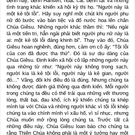
bệnh này, bệnh Hansen, hoặc các bệnh tật và những
tình trạng khác khiến xã hội kỳ thị họ. “Người này là
một kẻ tội lỗi”. Hãy suy nghĩ một chút khi người phụ
nữ đó bước vào bàn tiệc và đổ nước hoa lên chân
Chúa Giêsu. Những người khác thầm thì: “Nếu ngài
là một tiên tri, hẳn ngài phải biết người phụ nữ này là
ai: một kẻ tội lỗi đáng khinh bỉ”. Thay vào đó, Chúa
Giêsu hoan nghênh, đúng hơn, cảm ơn cô ấy: “Tội lỗi
của con đã được tha thứ”. Đó là sự dịu dàng của
Chúa Giêsu. Định kiến xã hội cô lập những người này
qua những từ như: “Người này không trong sạch,
người kia là kẻ tội lỗi, người này là kẻ gian, người
đó…” Vâng, đôi khi điều đó là đúng. Nhưng chúng ta
không được đánh giá thông qua định kiến. Mỗi người
trong chúng ta đều có thể trải qua những vết thương
lòng, thất bại, đau khổ, ích kỷ khiến chúng ta khép
mình lại với Chúa và những người khác vì tội lỗi khép
chúng ta vào chính mình vì xấu hổ, vì sỉ nhục, nhưng
Chúa muốn mở rộng lòng chúng ta. Trước tất cả
những điều này, Chúa Giêsu loan báo cho chúng ta
rằng Thiên Chúa không phải là một ý tưởng hay một