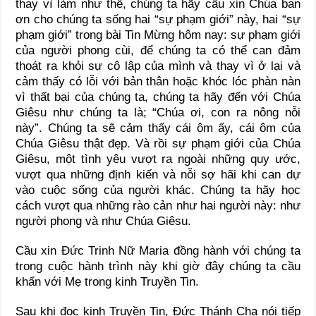
thay vì làm như thế, chúng ta hãy cầu xin Chúa ban
ơn cho chúng ta sống hai “sự phạm giới” này, hai “sự
phạm giới” trong bài Tin Mừng hôm nay: sự phạm giới
của người phong cùi, để chúng ta có thể can đảm
thoát ra khỏi sự cô lập của mình và thay vì ở lại và
cảm thấy có lỗi với bản thân hoặc khóc lóc phàn nàn
vì thất bại của chúng ta, chúng ta hãy đến với Chúa
Giêsu như chúng ta là; “Chúa ơi, con ra nông nỗi
này”. Chúng ta sẽ cảm thấy cái ôm ấy, cái ôm của
Chúa Giêsu thật đẹp. Và rồi sự phạm giới của Chúa
Giêsu, một tình yêu vượt ra ngoài những quy ước,
vượt qua những định kiến và nỗi sợ hãi khi can dự
vào cuộc sống của người khác. Chúng ta hãy học
cách vượt qua những rào cản như hai người này: như
người phong và như Chúa Giêsu.
Cầu xin Đức Trinh Nữ Maria đồng hành với chúng ta
trong cuộc hành trình này khi giờ đây chúng ta cầu
khẩn với Mẹ trong kinh Truyền Tin.
Sau khi đọc kinh Truyền Tin, Đức Thánh Cha nói tiếp