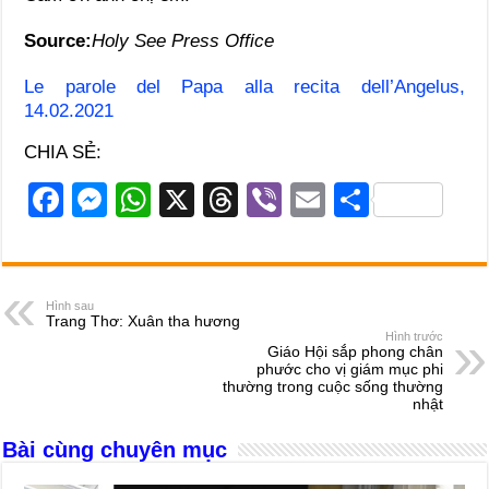
Source:
Holy See Press Office
Le parole del Papa alla recita dell’Angelus,
14.02.2021
CHIA SẺ:
F
M
W
X
T
Vi
E
S
a
e
h
hr
b
m
h
c
ss
at
e
er
ail
ar
e
e
s
a
e
Hình sau
Trang Thơ: Xuân tha hương
b
n
A
d
Hình trước
Giáo Hội sắp phong chân
o
g
p
s
phước cho vị giám mục phi
thường trong cuộc sống thường
o
er
p
nhật
k
Bài cùng chuyên mục