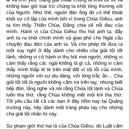
không bao giờ loại trừ chúng ta khỏi lòng thương xót
của Người. Như thế, người đàn ông đó có thể thoát
khỏi sự cô lập của mình bởi vì trong Chúa Giêsu, anh
ta tìm thấy Thiên Chúa, Đấng chia sẻ nỗi đau của
mình. Hành vi của Chúa Giêsu thu hút anh ta, đẩy
anh ta ra khỏi chính mình và giao phó cho Ngài câu
chuyện đau đớn của anh ta. Và cho phép tôi đưa ra
một suy nghĩ ở đây dành cho nhiều cha giải tội tốt
lành, những vị có hành vi thu hút mọi người, những vị
cảm thấy rằng các ngài không là gì cả, những vị cảm
thấy mình thấp lè tè trên mặt đất vì tội lỗi của mình,
những người với sự dịu dàng, với lòng trắc ẩn… Cha
giải tội tốt là người không cầm roi trên tay, nhưng biết
tiếp đón, lắng nghe và nói rằng Chúa tốt lành và Chúa
luôn tha thứ, rằng Chúa không mệt mỏi khi tha thứ.
Tôi yêu cầu tất cả các bạn ở đây hôm nay tại Quảng
trường này, hãy dành một tràng pháo tay cho những
cha giải tội nhân từ này.
Sự phạm giới thứ hai là của Chúa Giêsu: dù Luật cấm