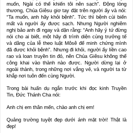
muốn, Ngài có thể khiến tôi nên sạch”. Ðộng lòng
thương, Chúa Giêsu giơ tay đặt trên người ấy và nói:
“Ta muốn, anh hãy khỏi bệnh”. Tức thì bệnh cùi biến
mất và người ấy được sạch. Nhưng Người nghiêm
nghị bảo anh đi ngay và dặn rằng: “Anh hãy ý tứ đừng
nói cho ai biết, một hãy đi trình diện cùng trưởng tế
và dâng của lễ theo luật Môsê để minh chứng mình
đã được khỏi bệnh”. Nhưng đi khỏi, người ấy liền cao
rao và loan truyền tin đó, nên Chúa Giêsu không thể
công khai vào thành nào được. Người dừng lại ở
ngoài thành, trong những nơi vắng vẻ, và người ta từ
khắp nơi tuôn đến cùng Người.
Trong bài huấn dụ ngắn trước khi đọc kinh Truyền
Tin, Đức Thánh Cha nói:
Anh chị em thân mến, chào anh chị em!
Quảng trường tuyệt đẹp dưới ánh mặt trời! Thật là
đẹp!