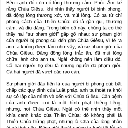
Bên cạnh đó còn có lòng thương cảm. Phúc Âm kể
rằng Chúa Giêsu, khi nhìn thấy người bị bịnh phong,
đã động lòng thương xót, và mủi lòng. Có ba từ chỉ
phong cách của Thiên Chúa: đó là gần gũi, thương
cảm, và dịu dàng. Trong biến cố này, chúng ta có thể
thấy hai “sự phạm giới” gặp gỡ nhau: sự phạm giới
của người bị phong cùi đến gần Chúa Giêsu, vì lẽ ra
anh ta không được làm như vậy; và sự phạm giới của
Chúa Giêsu, Đấng động lòng trắc ẩn, đã mủi lòng
chữa lành cho anh ta. Ngài không nên làm điều đó.
Cả hai người họ đều là những người đã phạm giới.
Cả hai người đã vượt các rào cản.
Sự phạm giới đầu tiên là của người bị phong cùi: bất
chấp các quy định của Luật pháp, anh ta thoát ra khỏi
sự cô lập của mình và đến với Chúa Giêsu. Căn bệnh
của anh được coi là một hình phạt thiêng liêng,
nhưng, nơi Chúa Giêsu, Ngài có thể nhìn thấy một
khía cạnh khác của Thiên Chúa: đó không phải là
Thiên Chúa trừng phạt, nhưng là Cha của lòng nhân
ái và tình yêu, Đấng giải thoát chúng ta khỏi tội lỗi và