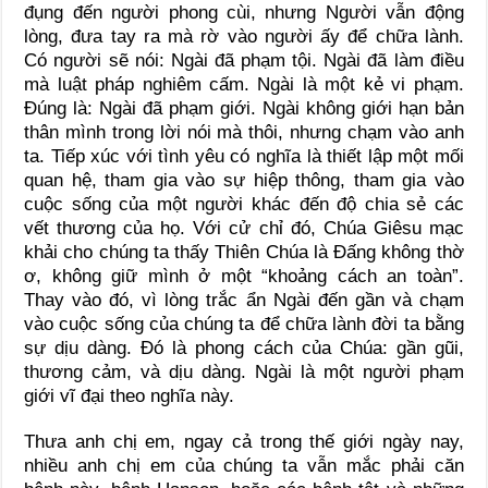
đụng đến người phong cùi, nhưng Người vẫn động
lòng, đưa tay ra mà rờ vào người ấy để chữa lành.
Có người sẽ nói: Ngài đã phạm tội. Ngài đã làm điều
mà luật pháp nghiêm cấm. Ngài là một kẻ vi phạm.
Đúng là: Ngài đã phạm giới. Ngài không giới hạn bản
thân mình trong lời nói mà thôi, nhưng chạm vào anh
ta. Tiếp xúc với tình yêu có nghĩa là thiết lập một mối
quan hệ, tham gia vào sự hiệp thông, tham gia vào
cuộc sống của một người khác đến độ chia sẻ các
vết thương của họ. Với cử chỉ đó, Chúa Giêsu mạc
khải cho chúng ta thấy Thiên Chúa là Đấng không thờ
ơ, không giữ mình ở một “khoảng cách an toàn”.
Thay vào đó, vì lòng trắc ẩn Ngài đến gần và chạm
vào cuộc sống của chúng ta để chữa lành đời ta bằng
sự dịu dàng. Đó là phong cách của Chúa: gần gũi,
thương cảm, và dịu dàng. Ngài là một người phạm
giới vĩ đại theo nghĩa này.
Thưa anh chị em, ngay cả trong thế giới ngày nay,
nhiều anh chị em của chúng ta vẫn mắc phải căn