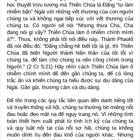
học thuyết trừu tượng mà Thiên Chúa là Đấng “tự làm
nhiễm bẩn” Ngài với những vết thương của con người
chúng ta và không ngại tiếp xúc với vết thương của
chúng ta. Có người sẽ nói “Nhưng thưa Cha, Cha
đang nói gì vậy? Thiên Chúa làm ô nhiễm chính mình
à?”. Thưa, không phải tôi nói điều này, Thánh Phaolô
đã nói điều đó: “Đấng chẳng hề biết tội là gì, thì Thiên
Chúa đã biến Người thành hiện thân của tội lỗi vì
chúng ta, để làm cho chúng ta nên công chính trong
Người.” (2 Cr 5:21) Hãy nhìn cách Thiên Chúa làm ô
nhiễm chính mình để đến gần chúng ta, để có lòng
trắc ẩn và khiến chúng ta hiểu được sự dịu dàng của
Ngài. Gần gũi, thương cảm và dịu dàng.
Để tôn trọng các quy tắc liên quan đến danh tiếng tốt
và truyền thống xã hội, chúng ta thường bịt miệng nỗi
đau hoặc đeo mặt nạ để ngụy trang nó. Vì những tính
toán thiệt hơn xuất phát từ tính ích kỷ của chúng ta
và quy luật nội tại của nỗi sợ hãi, chúng ta không
muốn dính líu đến đau khổ của người khác. Nhưng