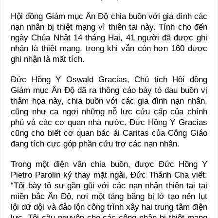
Hội đồng Giám mục Ấn Ðộ chia buồn với gia đình các
nạn nhân bị thiệt mạng vì thiên tai này. Tính cho đến
ngày Chúa Nhật 14 tháng Hai, 41 người đã được ghi
nhận là thiệt mạng, trong khi vẫn còn hơn 160 được
ghi nhận là mất tích.
Ðức Hồng Y Oswald Gracias, Chủ tịch Hội đồng
Giám mục Ấn Ðộ đã ra thông cáo bày tỏ đau buồn vị
thảm họa này, chia buồn với các gia đình nạn nhân,
cũng như ca ngợi những nỗ lực cứu cấp của chính
phủ và các cơ quan nhà nước. Ðức Hồng Y Gracias
cũng cho biết cơ quan bác ái Caritas của Công Giáo
đang tích cực góp phần cứu trợ các nạn nhân.
Trong một điện văn chia buồn, được Đức Hồng Y
Pietro Parolin ký thay mặt ngài, Đức Thánh Cha viết:
“Tôi bày tỏ sự gần gũi với các nạn nhân thiên tai tại
miền bắc Ấn Ðộ, nơi một tảng băng bị lở tạo nên lụt
lội dữ dội và đảo lộn công trình xây hai trung tâm điện
lực. Tôi cầu nguyện cho các công nhân bị thiệt mạng