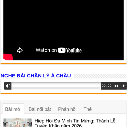
NGHE ĐÀI CHÂN LÝ Á CHÂU
Trình
Vm
00:00
R
P
phát
âm
thanh
Bài mới
Bài nổi bật
Phản hồi
Thẻ
Hiệp Hội Đa Minh Tin Mừng: Thánh Lễ
Tuyên Khấn năm 2026