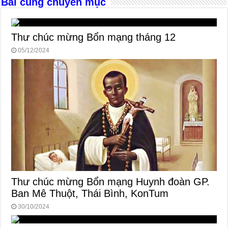
Bài cùng chuyên mục
k
Thư chúc mừng Bổn mạng tháng 12
05/12/2024
Thư chúc mừng Bổn mạng Huynh đoàn GP.
Ban Mê Thuột, Thái Bình, KonTum
30/10/2024