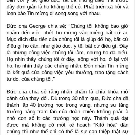
đến với y tế, giáo dục, tất cả những điều mà trước
đây đơn giản là họ không thể có. Phát triển xã hội và
loan báo Tin mừng đi song song với nhau.
Đức cha George chia sẻ: “Chúng tôi không bao giờ
nhắm đến viêc nhét Tin mừng vào miệng bất cứ ai.
Mục đích đầu tiên của chúng tôi là giúp đỡ họ, bất cứ
điều gì họ cần, như giáo dục, y tế, bất cứ điều gì. Đây
là những công việc chúng tôi làm, nhưng họ đã hiểu.
Họ nhìn thấy chúng tôi ở đây, sống với họ, ở lại với
họ, họ nhìn thấy các chứng nhân. Đón nhận Tin mừng
là kết quả của công việc yêu thường, trao tặng cách
tự do, của chúng tôi.”
Đức cha chia sẻ rằng nhân phẩm là chìa khóa mở
cánh cửa thay đổi. Dù trong 30 năm qua, Đức cha đã
thành lập 40 trường học trong vùng, nhưng sự tăng
trưởng hàng trăm lần của đoàn chiên không phải là
nhờ con số ít các trường học này. Thành quả đạt
được mà không có một kế hoạch “Kitô hóa” dân
chúng thì như thế chỉ có thể là sự can thiệp thật sự