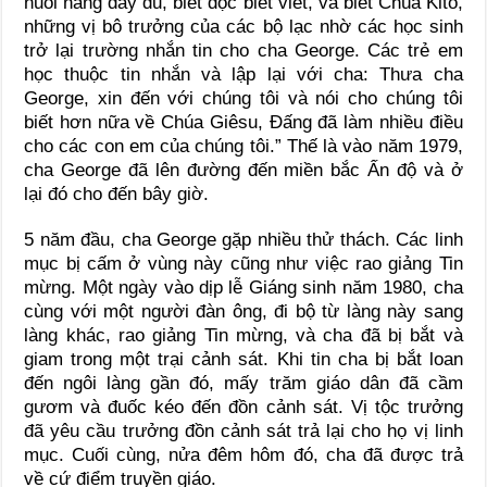
nuôi nấng đầy đủ, biết đọc biết viết, và biết Chúa Kitô,
những vị bô trưởng của các bộ lạc nhờ các học sinh
trở lại trường nhắn tin cho cha George. Các trẻ em
học thuộc tin nhắn và lập lại với cha: Thưa cha
George, xin đến với chúng tôi và nói cho chúng tôi
biết hơn nữa về Chúa Giêsu, Đấng đã làm nhiều điều
cho các con em của chúng tôi.” Thế là vào năm 1979,
cha George đã lên đường đến miền bắc Ấn độ và ở
lại đó cho đến bây giờ.
5 năm đầu, cha George gặp nhiều thử thách. Các linh
mục bị cấm ở vùng này cũng như việc rao giảng Tin
mừng. Một ngày vào dịp lễ Giáng sinh năm 1980, cha
cùng với một người đàn ông, đi bộ từ làng này sang
làng khác, rao giảng Tin mừng, và cha đã bị bắt và
giam trong một trại cảnh sát. Khi tin cha bị bắt loan
đến ngôi làng gần đó, mấy trăm giáo dân đã cầm
gươm và đuốc kéo đến đồn cảnh sát. Vị tộc trưởng
đã yêu cầu trưởng đồn cảnh sát trả lại cho họ vị linh
mục. Cuối cùng, nửa đêm hôm đó, cha đã được trả
về cứ điểm truyền giáo.