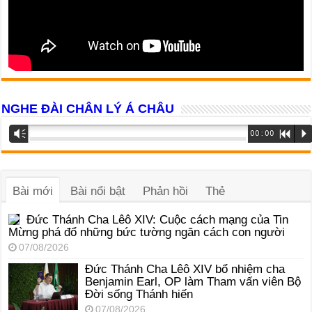
NGHE ĐÀI CHÂN LÝ Á CHÂU
Trình
Vm
00:00
R
P
phát
âm
thanh
Bài mới
Bài nổi bật
Phản hồi
Thẻ
Đức Thánh Cha Lêô XIV: Cuộc cách mạng của Tin
Mừng phá đổ những bức tường ngăn cách con người
07/08/2026
Đức Thánh Cha Lêô XIV bổ nhiệm cha
Benjamin Earl, OP làm Tham vấn viên Bộ
Đời sống Thánh hiến
07/08/2026