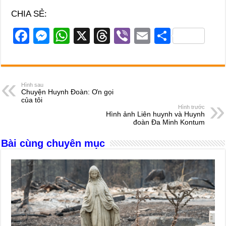
CHIA SẺ:
F
M
W
X
T
Vi
E
S
a
e
h
hr
b
m
h
c
ss
at
e
er
ail
ar
e
e
s
a
e
Hình sau
Chuyện Huynh Đoàn: Ơn gọi
b
n
A
d
của tôi
Hình trước
o
g
p
s
Hình ảnh Liên huynh và Huynh
đoàn Đa Minh Kontum
o
er
p
Bài cùng chuyên mục
k