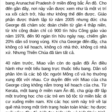
bang Arunachal Pradesh ở miền đông bắc Ấn độ. Cho
đến gần đây, nơi này vẫn được xem như là một vị trí
xa xôi cách trở, hầu như không thể đến được. Giáo
phận được thành lập từ năm 2005 nhưng đức cha
George đã chăm sóc đoàn chiên từ gần 4 thập niên,
từ khi cộng đoàn chỉ có 900 tín hữu Công giáo vào
năm 1979, đến 90 ngàn tín hữu ngày nay, chiếm gần
20% dân số trong vùng. Khi cha George đến đây, cha
không có kế hoạch, không có nhà thờ, không có nhà
xứ. Nhưng Thiên Chúa đã làm tất cả.
40 năm trước, Miao vẫn còn do quân đội Ấn điều
hành như một tiểu bang trực thuộc tiểu bang. Dân số
phần lớn là các bộ tộc người Mông cổ và họ thường
xung đột với nhau. Cơ duyên đến với Miao của cha
George cũng không nằm trong kế hoạch của cha. Từ
Kerala, một bang ở miền nam Ấn độ, cha giúp đỡ lập
một trường học cho các trẻ em bộ tộc từ miền bắc di
cư xuống miền nam. Khi các học sinh này trở về lại
quê nhà trong một tình trạng hoàn toàn khác: họ được