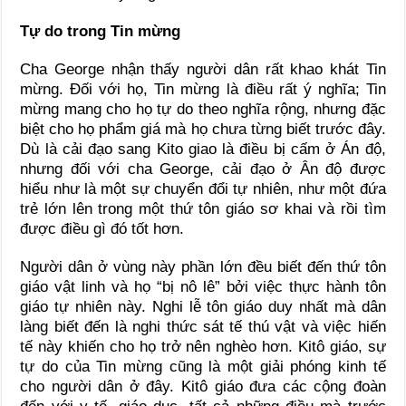
Tự do trong Tin mừng
Cha George nhận thấy người dân rất khao khát Tin
mừng. Đối với họ, Tin mừng là điều rất ý nghĩa; Tin
mừng mang cho họ tự do theo nghĩa rộng, nhưng đặc
biệt cho họ phẩm giá mà họ chưa từng biết trước đây.
Dù là cải đạo sang Kito giao là điều bị cấm ở Án độ,
nhưng đối với cha George, cải đạo ở Ân độ được
hiểu như là một sự chuyển đổi tự nhiên, như một đứa
trẻ lớn lên trong một thứ tôn giáo sơ khai và rồi tìm
được điều gì đó tốt hơn.
Người dân ở vùng này phần lớn đều biết đến thứ tôn
giáo vật linh và họ “bị nô lê” bởi việc thực hành tôn
giáo tự nhiên này. Nghi lễ tôn giáo duy nhất mà dân
làng biết đến là nghi thức sát tế thú vật và việc hiến
tế này khiến cho họ trở nên nghèo hơn. Kitô giáo, sự
tự do của Tin mừng cũng là một giải phóng kinh tế
cho người dân ở đây. Kitô giáo đưa các cộng đoàn