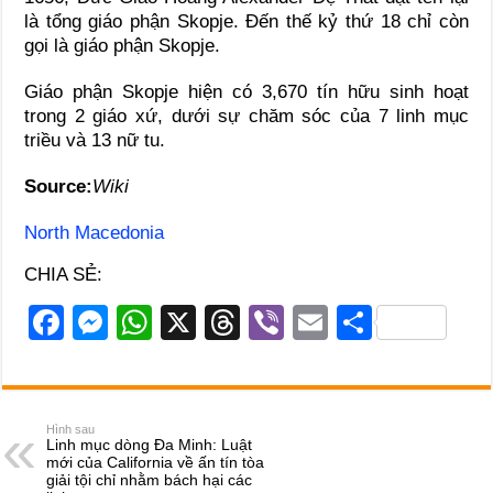
là tổng giáo phận Skopje. Đến thế kỷ thứ 18 chỉ còn
gọi là giáo phận Skopje.
Giáo phận Skopje hiện có 3,670 tín hữu sinh hoạt
trong 2 giáo xứ, dưới sự chăm sóc của 7 linh mục
triều và 13 nữ tu.
Source:
Wiki
North Macedonia
CHIA SẺ:
F
M
W
X
T
Vi
E
S
a
e
h
hr
b
m
h
c
ss
at
e
er
ail
ar
e
e
s
a
e
Hình sau
Linh mục dòng Đa Minh: Luật
b
n
A
d
mới của California về ấn tín tòa
giải tội chỉ nhằm bách hại các