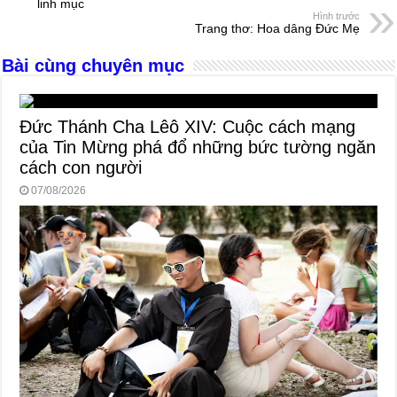
o
g
p
s
linh mục
Hình trước
o
er
p
Trang thơ: Hoa dâng Đức Mẹ
k
Bài cùng chuyên mục
Đức Thánh Cha Lêô XIV: Cuộc cách mạng
của Tin Mừng phá đổ những bức tường ngăn
cách con người
07/08/2026