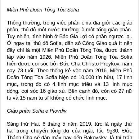
Miền Phủ Doãn Tông Tòa Sofia
Thông thường, trong việc phân chia địa giới các giáo
phận, thủ đô một nước thường là một tổng giáo phận.
Tuy nhiên, tình hình ở Bảo Gia Lợi có phần ngược lại.
Ở ngay tại thủ đô Sofia, dân số Công Giáo quá ít nên
đây chỉ là một Miền Phủ Doãn Tông Tòa, được thành
lập vào năm 1926. Miền Phủ Doãn Tông Tòa Sofia
hiện được coi sóc bởi Đức Cha Christo Proykov, năm
nay 73 tuổi. Theo thống kê vào năm 2016, Miền Phủ
Doãn Tông Tòa Sofia hiện có 10,000 tín hữu, 17 linh
mục, trong đó có 4 linh mục triều và 13 linh mục
dòng, coi sóc 16 giáo xứ. Bên cạnh đó, còn có 27 nữ
tu và 15 nam tu sĩ không có chức linh mục.
Giáo phận Sofia e Plovdiv
Sáng thứ Hai, 6 tháng 5 năm 2019, tức là ngày thứ
hai trong chuyến tông du của ngài, lúc 9g30, Đức
Thánh Cha sẽ đáp máy bay đến Rakovsky, là thị trấn