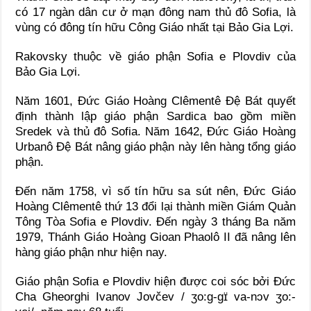
có 17 ngàn dân cư ở mạn đông nam thủ đô Sofia, là
vùng có đông tín hữu Công Giáo nhất tại Bảo Gia Lợi.
Rakovsky thuộc về giáo phận Sofia e Plovdiv của
Bảo Gia Lợi.
Năm 1601, Đức Giáo Hoàng Clêmentê Đệ Bát quyết
định thành lập giáo phận Sardica bao gồm miền
Sredek và thủ đô Sofia. Năm 1642, Đức Giáo Hoàng
Urbanô Đệ Bát nâng giáo phận này lên hàng tổng giáo
phận.
Đến năm 1758, vì số tín hữu sa sút nên, Đức Giáo
Hoàng Clêmentê thứ 13 đổi lại thành miền Giám Quản
Tông Tòa Sofia e Plovdiv. Đến ngày 3 tháng Ba năm
1979, Thánh Giáo Hoàng Gioan Phaolô II đã nâng lên
hàng giáo phận như hiện nay.
Giáo phận Sofia e Plovdiv hiện được coi sóc bởi Đức
Cha Gheorghi Ivanov Jovčev / ʒo:g-gɪ̈ va-nɔv ʒo:-