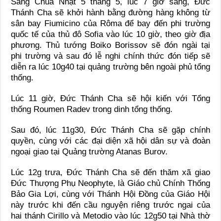
Sáng Chúa Nhật 5 tháng 5, lúc 7 giờ sáng, Đức
Thánh Cha sẽ khởi hành bằng đường hàng không từ
sân bay Fiumicino của Rôma để bay đến phi trường
quốc tế của thủ đô Sofia vào lúc 10 giờ, theo giờ địa
phương. Thủ tướng Boiko Borissov sẽ đón ngài tại
phi trường và sau đó lễ nghi chính thức đón tiếp sẽ
diễn ra lúc 10g40 tại quảng trường bên ngoài phủ tổng
thống.
Lúc 11 giờ, Đức Thánh Cha sẽ hội kiến với Tổng
thống Roumen Radev trong dinh tổng thống.
Sau đó, lúc 11g30, Ðức Thánh Cha sẽ gặp chính
quyền, cùng với các đại diện xã hội dân sự và đoàn
ngoại giao tại Quảng trường Atanas Burov.
Lúc 12g trưa, Đức Thánh Cha sẽ đến thăm xã giao
Ðức Thượng Phụ Neophyte, là Giáo chủ Chính Thống
Bảo Gia Lợi, cùng với Thánh Hội Đồng của Giáo Hội
này trước khi đến cầu nguyện riêng trước ngai của
hai thánh Cirillo và Metodio vào lúc 12g50 tại Nhà thờ