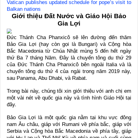
Vatican publishes updated schedule for pope’s visit to
Balkan nations
Giới thiệu Đất Nước và Giáo Hội Bảo
Gia Lợi
Ðức Thánh Cha Phanxicô sẽ lên đường đến thăm
Bảo Gia Lợi (hay còn gọi là Bungari) và Cộng hòa
Bắc Macedonia từ Chúa Nhật mùng 5 đến hết ngày
thứ Ba 7 tháng Năm. Đây là chuyến tông du thứ 29
của Đức Thánh Cha Phanxicô bên ngoài Italia và là
chuyến tông du thứ 4 của ngài trong năm 2019 này,
sau Panama, Abu Dhabi, và Rabat.
Trong bài này, chúng tôi xin giới thiệu với anh chị em
một vài nét về quốc gia này và tình hình Giáo Hội tại
đây.
Bảo Gia Lợi là một quốc gia nằm tại khu vực đông
nam Âu châu, giáp với Rumani về phía bắc, giáp với
Serbia và Cộng hòa Bắc Macedonia về phía tây, giáp
với Hy Lạp và Thổ Nhĩ Kỳ về phía nam và cuối cùng