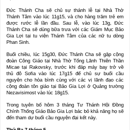
Ðức Thánh Cha sẽ chủ sự thánh lễ tại Nhà Thờ
Thánh Tâm vào lúc 11g15, và cho hàng trăm trẻ em
được rước lễ lần đầu. Sau lễ, vào lúc 13g, Đức
Thánh Cha sẽ dùng bữa trưa với các Giám Mục Bảo
Gia Lợi tại tu viện Thánh Tâm của các nữ tu dòng
Phan Sinh.
Buổi chiều, lúc 15g30, Ðức Thánh Cha sẽ gặp cộng
đoàn Công Giáo tại Nhà Thờ Tổng Lãnh Thiên Thần
Micae tại Rakovsky, trước khi đáp máy bay trở về
thủ đô Sofia vào lúc 17g15 để chủ sự buổi cầu
nguyện cho hòa bình cùng với các vị lãnh đạo các
cộng đoàn tôn giáo tại Bảo Gia Lợi ở Quảng trường
Nezavisimost vào lúc 18g15.
Trong tuyên bố hôm 3 tháng Tư Thánh Hội Đồng
Chính Thống Giáo Bảo Gia Lợi bác bỏ khả năng họ sẽ
đến tham dự buổi cầu nguyện đại kết này.
Thứ Ba 7 tháng 5