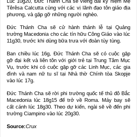
Lúc 10g20, Ðức Thánh Cha sẽ viếng đài kỷ niệm Mẹ
Têrêsa Calcutta cùng với các vị lãnh đạo tôn giáo địa
phương, và gặp gỡ những người nghèo.
Đức Thánh Cha sẽ cử hành thánh lễ tại Quảng
trường Macedonia cho các tín hữu Công Giáo vào lúc
11g30, trước khi dùng bữa trưa với đoàn tùy tùng.
Ban chiều lúc 16g, Ðức Thánh Cha sẽ có cuộc gặp
gỡ đại kết và liên tôn với giới trẻ tại Trung Tâm Mục
Vụ, trước khi có cuộc gặp gỡ các Linh Mục, các gia
đình và nam nữ tu sĩ tại Nhà thờ Chính tòa Skopje
vào lúc 17g.
Ðức Thánh Cha sẽ rời phi trường quốc tế thủ đô Bắc
Macedonia lúc 18g15 để trở về Roma. Máy bay sẽ
cất cánh lúc 18g30. Theo dự kiến, ngài sẽ về đến phi
trường Ciampino vào lúc 20g30.
Source:
Crux