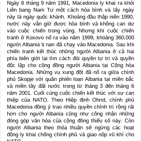
Ngày 8 tháng 9 năm 1991, Macedonia ly khai ra khỏi
Liên bang Nam Tư một cách hòa bình và lấy ngày
này là ngày quốc khánh. Khoảng đầu thập niên 1990,
nước này vẫn giữ được hòa bình và không can dự
vào cuộc chiến trong vùng. Nhưng khi cuộc chiến
tranh ở Kosovo nổ ra vào năm 1999, khoảng 360,000
người Albania tị nạn đã chạy vào Macedonia. Sau khi
chiến tranh kết thúc những người Albania ở cả hai
phía biên giới lại tìm cách đòi quyền tự trị và quyền
độc lập cho cộng đồng người Albania tại Cộng hòa
Macedonia. Những vụ xung đột đã nổ ra giữa chính
phủ Skopje với quân phiến loạn Albania tại miền bắc
và miền tây đất nước trong từ tháng 3 đến tháng 6
năm 2001. Cuối cùng cuộc chiến kết thúc với sự can
thiệp của NATO. Theo Hiệp định Ohrid, chính phủ
Macedonia đồng ý trao nhiều quyền chính trị rộng rãi
hơn cho người Albania cũng như công nhận những
đóng góp văn hóa của cộng đồng thiểu số này. Còn
người Albania theo thỏa thuận sẽ ngừng các hoạt
động ly khai chống chính phủ và giao nộp vũ khí cho