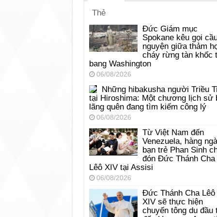
Thẻ
Đức Giám mục
Spokane kêu gọi cầ
nguyện giữa thảm h
cháy rừng tàn khốc t
bang Washington
06/08/2026
Những hibakusha người Triều T
tại Hiroshima: Một chương lịch sử 
lãng quên đang tìm kiếm công lý
06/08/2026
Từ Việt Nam đến
Venezuela, hàng ng
bạn trẻ Phan Sinh c
đón Đức Thánh Cha
Lêô XIV tại Assisi
06/08/2026
Đức Thánh Cha Lêô
XIV sẽ thực hiện
chuyến tông du đầu 