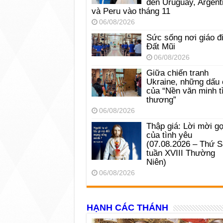
đến Uruguay, Argent
và Peru vào tháng 11
06/08/2026
Sức sống nơi giáo đ
Đất Mũi
06/08/2026
Giữa chiến tranh
Ukraine, những dấu 
của “Nền văn minh t
thương”
06/08/2026
Thập giá: Lời mời gọ
của tình yêu
(07.08.2026 – Thứ 
tuần XVIII Thường
Niên)
06/08/2026
HẠNH CÁC THÁNH