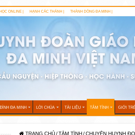
HỌC ONLINE |
HẠNH CÁC THÁNH |
THÁNH DÒNG ĐA MINH |
 ĐÌNH ĐA MINH
LỜI CHÚA
TÀI LIỆU
TÂM TÌNH
GIỚI TR
TRANG CHỦ
/
TÂM TÌNH
/
CHUYỆN HUYNH Đ