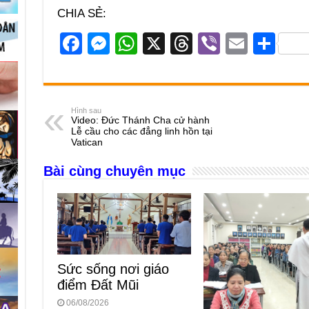
CHIA SẺ:
F
M
W
X
T
Vi
E
S
a
e
h
hr
b
m
h
c
ss
at
e
er
ail
ar
e
e
s
a
e
Hình sau
Video: Đức Thánh Cha cử hành
b
n
A
d
Lễ cầu cho các đẳng linh hồn tại
Vatican
o
g
p
s
Bài cùng chuyên mục
o
er
p
k
Sức sống nơi giáo
điểm Đất Mũi
06/08/2026