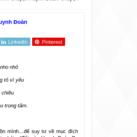
uynh Đoàn
LinkedIn
Pinterest
nho nhỏ
 tỏ vì yêu
 chiều
u trọng tâm.
 hồn mình…để suy tư về mục đích