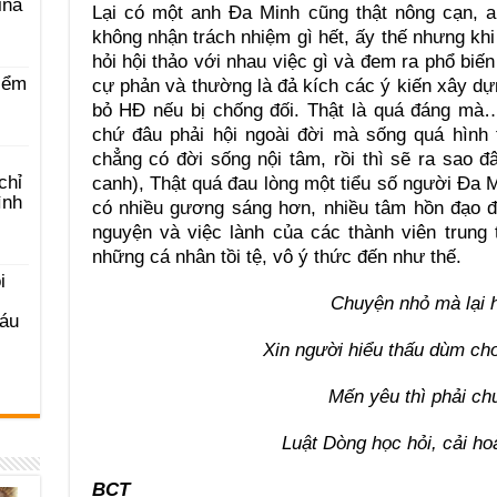
ina
Lại có một anh Đa Minh cũng thật nông cạn, a
không nhận trách nhiệm gì hết, ấy thế nhưng k
hỏi hội thảo với nhau việc gì và đem ra phổ bi
iểm
cự phản và thường là đả kích các ý kiến xây d
bỏ HĐ nếu bị chống đối. Thật là quá đáng mà…
chứ đâu phải hội ngoài đời mà sống quá hình
chẳng có đời sống nội tâm, rồi thì sẽ ra sao 
chỉ
canh), Thật quá đau lòng một tiểu số người Đa
ình
có nhiều gương sáng hơn, nhiều tâm hồn đạo đ
nguyện và việc lành của các thành viên trung 
những cá nhân tồi tệ, vô ý thức đến như thế.
i
Chuyện nhỏ mà lại h
Sáu
Xin người hiểu thấu dùm c
Mến yêu thì phải ch
Luật Dòng học hỏi, cải ho
BCT