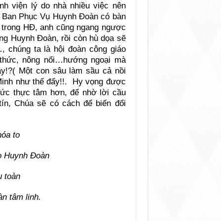
nh viện lý do nhà nhiều việc nên
hi Ban Phục Vụ Huynh Đoàn có bàn
ến trong HĐ, anh cũng ngang ngược
ựng Huynh Đoàn, rồi còn hù dọa sẽ
, chúng ta là hội đoàn công giáo
 thức, nông nổi…hướng ngoại mà
đây!?( Một con sâu làm sầu cả nồi
 Minh như thế đấy!!. Hy vọng được
ức thực tâm hơn, để nhờ lời cầu
tín, Chúa sẽ có cách để biến đổi
óa to
ho Huynh Đoàn
u toàn
àn tâm linh.