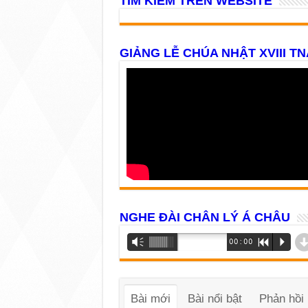
TÌM KIẾM TRÊN WEBSITE
GIẢNG LỄ CHÚA NHẬT XVIII TN
NGHE ĐÀI CHÂN LÝ Á CHÂU
Trình
Vm
00:00
R
P
phát
âm
thanh
Bài mới
Bài nổi bật
Phản hồi