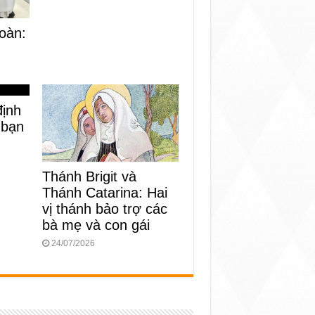
oàn:
định
 bạn
Thánh Brigit và
Thánh Catarina: Hai
vị thánh bảo trợ các
bà mẹ và con gái
24/07/2026