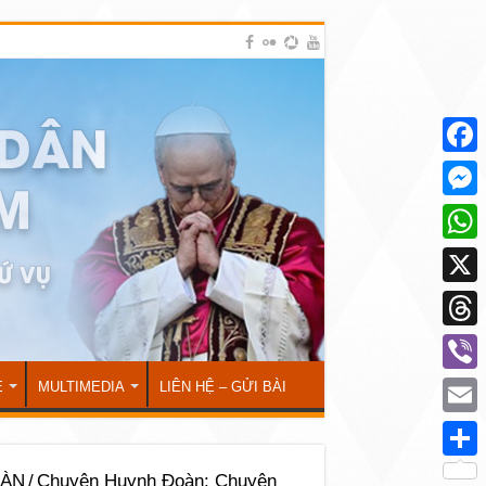
Face
Mess
What
X
Thre
Viber
Ẻ
MULTIMEDIA
LIÊN HỆ – GỬI BÀI
Emai
Shar
OÀN
/
Chuyện Huynh Đoàn: Chuyện