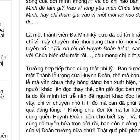
sống của đời mình không?? Và có khi nào bạn 
Minh để làm gì? Vào vì lòng yêu mến Chúa the
Minh, hay chỉ tham gia vào vì một mối lợi nào đó
đi…”.
u
ọa
Là một thành viên Đa Minh kỳ cựu đã có lời kh
ại
chỉ vì mấy chuyện nhỏ nhoi đụng chạm lời nói với
tuyên bố :
“Tôi xin rời bỏ Huynh Đoàn luôn”
, sa
với Chúa biến đâu mất rồi…, cầu mong chị biết su
iên
bị
Trường hợp tiếp theo cũng thật phi lý : Bạn đượ
một Thánh lễ trọng của Huynh Đoàn, thế mà bạn l
lễ mà vẫn chưa thấy bóng dáng bạn xuất hiện, 
người khác lên đọc thay thế, cận giờ đọc bạn mớ
àn
là do lỗi mình tới trễ nên để người khác đọc 
hờ
vậy, chỉ vì chuyện nhỏ tí ti đó mà bạn đã phủi á
quá đắng lòng: “ Không chịu đợi tôi mà lại kêu
cũng quên Huynh Đoàn luôn cho biết tay”. Và 
cũng đã tuyên hứa trọn đời rồi, bạn còn bướng b
của vị Đoàn trưởng nữa chứ!! Thật quá phũ ph
tiên