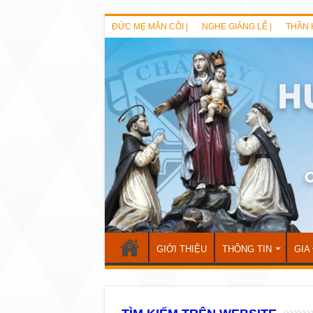
ĐỨC MẸ MÂN CÔI |
NGHE GIẢNG LỄ |
THẦN 
GIỚI THIỆU
THÔNG TIN
GIA