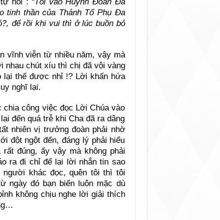
tự hỏi :
“Tôi vào Huynh Đoàn Đa
o tinh thần của Thánh Tổ Phụ Đa
?, để rồi khi vui thì ở lúc buồn bỏ
ấn vĩnh viễn từ nhiều năm, vậy mà
 nhau chút xíu thì chị đã vội vàng
o lại thế được nhỉ !? Lời khấn hứa
y nghĩ lại.
c chia công việc đọc Lời Chúa vào
ại đến quá trễ khi Cha đã ra dâng
tất nhiên vị trưởng đoàn phải nhờ
i đột ngột đến, đáng lý phải hiểu
là rất đúng, ấy vậy mà không phải
o ra đi chỉ để lại lời nhắn tin sao
 người khác đọc, quên tôi thì tôi
từ ngày đó bạn biến luôn mặc dù
ỉnh không chịu nghe lời giải thích
àng…