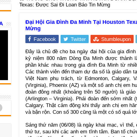
Texas: Được Sai Đi Loan Báo Tin Mừng
Đại Hội Gia Đình Đa Minh Tại Houston Tex
A
Mừng
Facebook
Twitter
Stumbleupon
Đây là chủ đề cho ba ngày đại hội của gia đìn
kỷ niệm 800 năm Dòng Đa Minh được thành lập
phần khác nhau trong gia đình Đa Minh từ nhi
Các thành viên đến tham dự đa số là giáo dân t
Việt Nam phụ trách, từ Edmonton, Calgary, V
(Virginia), Phoenix (AZ) và một số anh chị em hu
đoàn đông nhất (khoảng trên 50 người) là gi
(Arlington – Virginia). Phái đoàn đến sớm nhất (
d
Calgary. Thật cảm động khi thấy anh chị em hăng
và bận rộn. Con số 300 cũng là một có số quá lớn
Sáng thứ năm (06/08) là ngày khai mạc, vì thế,
thứ tư, sau khi các anh em tĩnh tâm. Ban tổ chứ