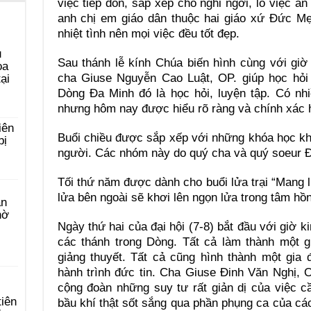
việc tiếp đón, sắp xếp chỗ nghỉ ngơi, lo việc ăn
anh chị em giáo dân thuộc hai giáo xứ Đức M
nhiệt tình nên mọi việc đều tốt đẹp.
u
Sau thánh lễ kính Chúa biến hình cùng với gi
ọa
cha Giuse Nguyễn Cao Luật, OP. giúp học hỏi 
ại
Dòng Đa Minh đó là học hỏi, luyện tập. Có nhi
nhưng hôm nay được hiểu rõ ràng và chính xác 
iên
Buổi chiều được sắp xếp với những khóa học kh
bị
người. Các nhóm này do quý cha và quý soeur 
Tối thứ năm được dành cho buổi lửa trại “Mang l
lửa bên ngoài sẽ khơi lên ngọn lửa trong tâm hồn
àn
hờ
Ngày thứ hai của đại hội (7-8) bắt đầu với giờ 
các thánh trong Dòng. Tất cả làm thành một g
giảng thuyết. Tất cả cũng hình thành một gia 
hành trình đức tin. Cha Giuse Đinh Văn Nghị, O
cộng đoàn những suy tư rất giản dị của việc c
tiên
bầu khí thật sốt sắng qua phần phụng ca của c