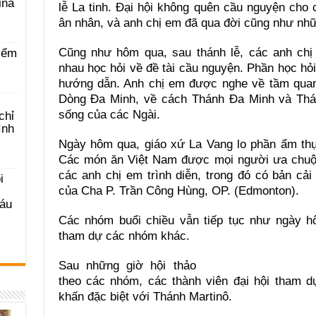
ina
lễ La tinh. Đại hội không quên cầu nguyện cho 
ân nhân, và anh chị em đã qua đời cũng như nhữ
Cũng như hôm qua, sau thánh lễ, các anh chị
iểm
nhau học hỏi về đề tài cầu nguyện. Phần học hỏ
hướng dẫn. Anh chị em được nghe về tầm quan 
Dòng Đa Minh, về cách Thánh Đa Minh và Thán
sống của các Ngài.
chỉ
ình
Ngày hôm qua, giáo xứ La Vang lo phần ẩm th
Các món ăn Việt Nam được mọi người ưa chuộn
các anh chị em trình diễn, trong đó có bản cải 
i
của Cha P. Trần Công Hùng, OP. (Edmonton).
Sáu
Các nhóm buổi chiều vẫn tiếp tục như ngày h
tham dự các nhóm khác.
Sau những giờ hội thảo
theo các nhóm, các thành viên đại hội tham dự
khấn đặc biệt với Thánh Martinô.