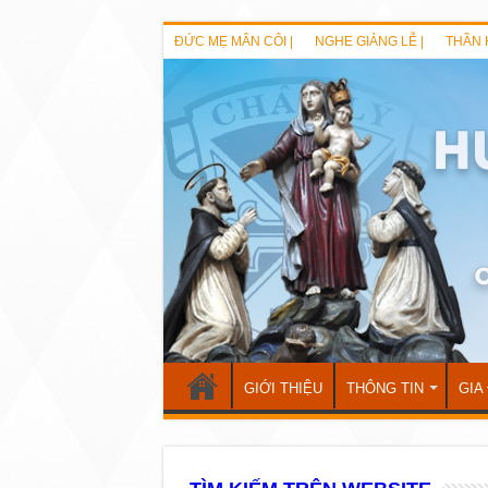
ĐỨC MẸ MÂN CÔI |
NGHE GIẢNG LỄ |
THẦN 
GIỚI THIỆU
THÔNG TIN
GIA