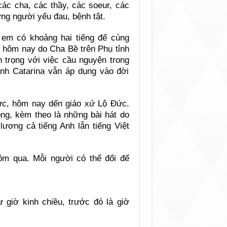
các cha, các thầy, các soeur, các
ng người yếu đau, bệnh tật.
 em có khoảng hai tiếng để cùng
i hôm nay do Cha Bề trên Phụ tỉnh
trọng với việc cầu nguyện trong
h Catarina vẫn áp dụng vào đời
ực, hôm nay dến giáo xứ Lộ Đức.
g, kèm theo là những bài hát do
lương cả tiếng Anh lẫn tiếng Việt
ôm qua. Mỗi người có thể đổi để
 giờ kinh chiều, trước đó là giờ