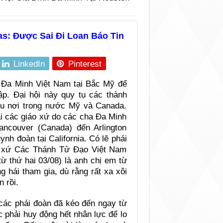
as: Được Sai Đi Loan Báo Tin
LinkedIn
Pinterest
h Đa Minh Việt Nam tại Bắc Mỹ để
. Đại hội này quy tụ các thành
ều nơi trong nước Mỹ và Canada.
ại các giáo xứ do các cha Đa Minh
ancouver (Canada) đến Arlington
ynh đoàn tại California. Có lẽ phái
áo xứ Các Thánh Tử Đạo Việt Nam
từ thứ hai 03/08) là anh chị em từ
 hái tham gia, dù rằng rất xa xôi
 rồi.
 các phái đoàn đã kéo đến ngay từ
c phải huy động hết nhân lực để lo