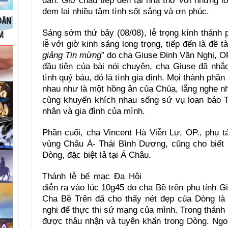
dân. Giờ chầu tiếp đến tại nhà thờ với những 
đem lại nhiều tâm tình sốt sắng và ơn phúc.
Sáng sớm thứ bảy (08/08), lễ trọng kính thánh 
lễ với giờ kinh sáng long trọng, tiếp đến là đề tà
giảng Tin mừng
” do cha Giuse Đinh Văn Nghị, O
đầu tiên của bài nói chuyện, cha Giuse đã nhắc
tình quý báu, đó là tình gia đình. Mọi thành ph
nhau như là một hồng ân của Chúa, lắng nghe n
cùng khuyến khích nhau sống sứ vụ loan báo T
nhân và gia đình của mình.
Phần cuối, cha Vincent Hà Viễn Lự, OP., phụ 
vùng Châu Á- Thái Bình Dương, cũng cho biết m
Dòng, đặc biệt lả tại Á Châu.
Thánh lễ bế mạc Đạ Hội
diễn ra vào lúc 10g45 do cha Bề trên phụ tỉnh G
Cha Bề Trên đã cho thấy nét đẹp của Dòng là t
nghi để thực thi sứ mạng của mình. Trong thánh 
được thâu nhận và tuyên khấn trong Dòng. Ngoà