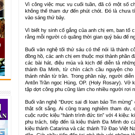
Vì công việc mục vụ cuối tuần, đã có một số c
không thể tham dự đến phút chót. Đó là chưa t
vào sáng thứ bảy.
Vì biết hy sinh cố gắng của anh chị em, ban tổ
rằng mỗi người có quãng thời gian quý báu để ngh
Buổi văn nghệ tối thứ sáu có thể nói là thành c
đồng hồ, các anh chị em thuộc mọi thành phần đã
các bài hát, điệu múa và kịch để diễn tả nhữn
thánh Đa Minh, từ chín cách cầu nguyện cho 
thánh nhân từ trần. Trong phần này, người diễ
Antôn Trần ngọc Hùng, OP. (Holy Rosary). Vở k
tập dợt công phu cũng làm cho nhiều người rơi 
Buổi văn nghệ “Được sai đi loan báo Tin mừng”
thật sốt sắng. Ai cũng trang nghiêm tham dự, 
cuộc rước kiệu “hành trình đức tin” với 4 kiệu:
phụ trách, tiếp đến là kiệu thánh Đa Minh do 
kiệu thánh Catarina và các thánh Tử Đạo Việt 