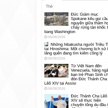
Thẻ
Đức Giám mục
Spokane kêu gọi cầ
nguyện giữa thảm h
cháy rừng tàn khốc t
bang Washington
06/08/2026
Những hibakusha người Triều T
tại Hiroshima: Một chương lịch sử 
lãng quên đang tìm kiếm công lý
06/08/2026
Từ Việt Nam đến
Venezuela, hàng ng
bạn trẻ Phan Sinh c
đón Đức Thánh Cha
Lêô XIV tại Assisi
06/08/2026
Đức Thánh Cha Lêô
XIV sẽ thực hiện
chuyến tông du đầu 