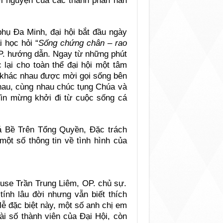
lời nguyện của các thành phần hẳn
phụ Đa Minh, đại hội bắt đầu ngày
i học hỏi “
Sống chứng chân – rao
P. hướng dẫn. Ngay từ những phút
 lại cho toàn thể đại hội một tâm
ần khác nhau được mời gọi sống bên
hau, cùng nhau chúc tụng Chúa và
in mừng khởi đi từ cuộc sống cá
tá Bề Trên Tổng Quyền, Đặc trách
ột số thông tin về tình hình của
iuse Trần Trung Liêm, OP. chủ sự.
ính lâu đời nhưng vẫn biết thích
lễ đặc biệt này, một số anh chị em
i số thành viên của Đại Hội, còn