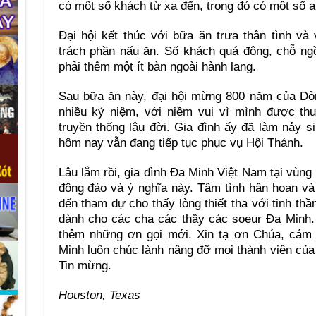
có một số khách từ xa đến, trong đó có một số 
Đại hội kết thúc với bữa ăn trưa thân tình v
trách phần nấu ăn. Số khách quá đông, chỗ ngồ
phải thêm một ít bàn ngoài hành lang.
Sau bữa ăn này, đại hội mừng 800 năm của Dòn
nhiều kỷ niệm, với niềm vui vì mình được thu
truyền thống lâu đời. Gia đình ấy đã làm nảy s
hôm nay vẫn đang tiếp tục phục vụ Hội Thánh.
Lâu lắm rồi, gia đình Đa Minh Việt Nam tại vù
đông đảo và ý nghĩa này. Tâm tình hân hoan v
đến tham dự cho thấy lòng thiết tha với tinh t
dành cho các cha các thầy các soeur Đa Minh. 
thêm những ơn gọi mới. Xin tạ ơn Chúa, cám 
Minh luôn chúc lành nâng đỡ mọi thành viên của 
Tin mừng.
Houston, Texas