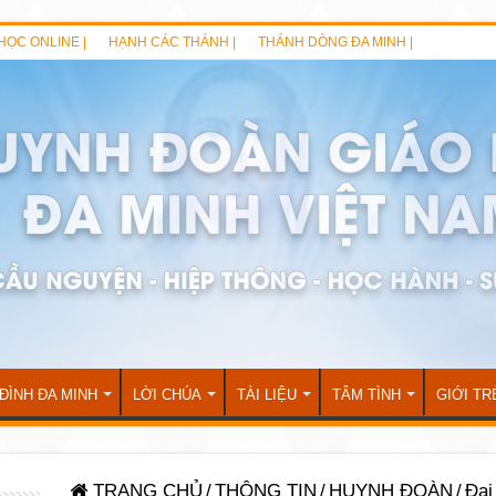
HỌC ONLINE |
HẠNH CÁC THÁNH |
THÁNH DÒNG ĐA MINH |
 ĐÌNH ĐA MINH
LỜI CHÚA
TÀI LIỆU
TÂM TÌNH
GIỚI TR
TRANG CHỦ
/
THÔNG TIN
/
HUYNH ĐOÀN
/
Đại