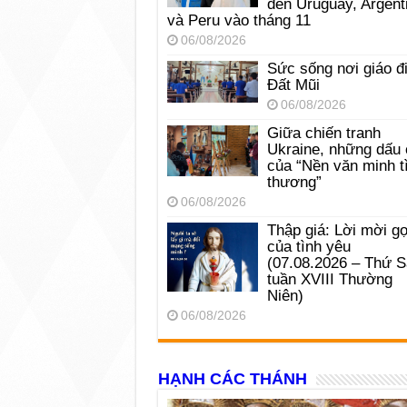
đến Uruguay, Argent
và Peru vào tháng 11
06/08/2026
Sức sống nơi giáo đ
Đất Mũi
06/08/2026
Giữa chiến tranh
Ukraine, những dấu 
của “Nền văn minh t
thương”
06/08/2026
Thập giá: Lời mời gọ
của tình yêu
(07.08.2026 – Thứ 
tuần XVIII Thường
Niên)
06/08/2026
HẠNH CÁC THÁNH