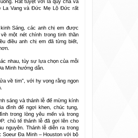
 uống. Rất tuyệt vời là quý cha và
ẹ La Vang và Đức Mẹ Lộ Đức rất
ờ kinh Sáng, các anh chị em được
về một nét chính trong tinh thần
ều điều anh chị em đã từng biết,
hơn.
ác nhau, tùy sự lựa chọn của mỗi
Đa Minh hướng dẫn.
ửa về tim”, với hy vọng rằng ngọn
.
kinh sáng và thánh lễ để mừng kính
ia đình để ngợi khen, chúc tụng,
đình trong lòng yêu mến và trong
P. chủ tế thánh lễ đã gợi lên cho
ầu nguyện. Thánh lễ diễn ra trong
ác Soeur Đa Minh – Houston với bộ