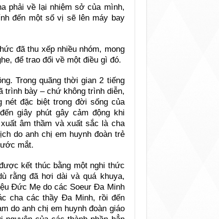
ha phải về lại nhiệm sở của mình,
ính đến một số vị sẽ lên máy bay
 chức đã thu xếp nhiều nhóm, mong
e, để trao đổi về một điều gì đó.
ông. Trong quãng thời gian 2 tiếng
 trình bày – chứ không trình diễn,
g nét đặc biệt trong đời sống của
đến giây phút gây cảm động khi
n xuất âm thầm và xuất sắc là cha
ịch do anh chị em huynh đoàn trẻ
nước mắt.
 được kết thúc bằng một nghi thức
dù rằng đã hơi dài và quá khuya,
 kiệu Đức Mẹ do các Soeur Đa Minh
các cha các thầy Đa Minh, rồi đến
Nam do anh chị em huynh đoàn giáo