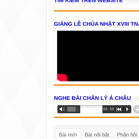
TÌM KIẾM TRÊN WEBSITE
GIẢNG LỄ CHÚA NHẬT XVIII TN
NGHE ĐÀI CHÂN LÝ Á CHÂU
Trình
Vm
00:00
R
P
phát
âm
thanh
Bài mới
Bài nổi bật
Phản hồi