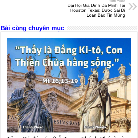
Hình trước
o
g
p
s
Đại Hội Gia Đình Đa Minh Tại
Houston Texas: Được Sai Đi
o
er
p
Loan Báo Tin Mừng
k
Bài cùng chuyên mục