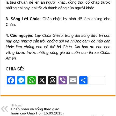
là tiêu chuẩn để lên án người khác, đồng thời cố chấp trước
những cái hay, cái tốt và thành công của người khác.
3. Sống Lời Chúa:
Chấp nhận hy sinh để làm chứng cho
Chúa.
4. Cầu nguyện:
Lạy Chúa Giêsu, trong đời sống đức tin con
hay gặp những cản trở, chống đối và những cám dỗ hấp dẫn
khác làm chúng con có thể bỏ Chúa. Xin ban ơn cho con
vững bước trước những sóng gió lôi cuốn con lìa xa Chúa.
Amen.
CHIA SẺ:
F
M
W
X
T
Vi
E
S
a
e
h
hr
b
m
h
c
ss
at
e
er
ail
ar
e
e
s
a
e
Hình sau
Chấp nhận và sống theo giáo
b
n
A
d
huấn của Giáo Hội (16.09.2015)