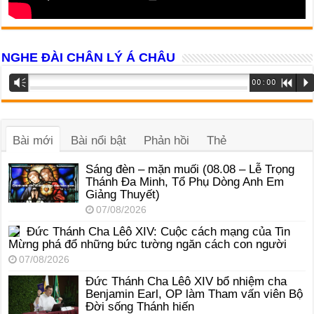
NGHE ĐÀI CHÂN LÝ Á CHÂU
Trình
Vm
00:00
R
P
phát
âm
thanh
Bài mới
Bài nổi bật
Phản hồi
Thẻ
Sáng đèn – mặn muối (08.08 – Lễ Trọng
Thánh Đa Minh, Tổ Phụ Dòng Anh Em
Giảng Thuyết)
07/08/2026
Đức Thánh Cha Lêô XIV: Cuộc cách mạng của Tin
Mừng phá đổ những bức tường ngăn cách con người
07/08/2026
Đức Thánh Cha Lêô XIV bổ nhiệm cha
Benjamin Earl, OP làm Tham vấn viên Bộ
Đời sống Thánh hiến