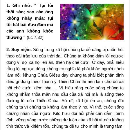
1. Ghi nhớ: “ Tụi tôi
thổi sáo; sao các ông
không nhảy múa; tụi
tôi hát bài đưa đám mà
các anh không khóc
thương ”
(Lc 7,32)
2. Suy niệm:
Sống trong xã hội chúng ta dễ dàng bị cuốn hút
theo cái trào lưu của thời đại. Chúng ta không dám lội ngược
dòng vì sợ xã hội lên án, thiên hạ chê cười. Ở đây, phải hiểu
rằng lội ngược dòng không có nghĩa là phải khác người cách
làm nổi. Nhưng Chúa Giêsu dạy chúng ta phải biết phân định
điều gì đúng theo Thánh ý Thiên Chúa thì nên làm cho dù xã
hội chê cười, dèm pha … Vì hiểu rằng cuộc sống chúng ta
không nhằm thỏa mãn nhu cầu của xã hội mà là sống theo
đường lối của Thiên Chúa. Sở dĩ, xã hội lên án, chống đối
chúng ta vì chúng ta không làm theo ý họ. Vì thế, cuộc sống
chứng nhân của người Kitô hữu đòi hỏi phải can đảm ,bình
tĩnh, vững vàng trước những dư luận của xã hội vì nếu không
tỉnh thức và khiêm tốn, chúng ta dễ tự cho mình là trung tâm,