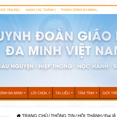
HỌC ONLINE |
HẠNH CÁC THÁNH |
THÁNH DÒNG ĐA MINH |
ĐÌNH ĐA MINH
LỜI CHÚA
TÀI LIỆU
TÂM TÌNH
GIỚI TR
TRANG CHỦ
/
THÔNG TIN
/
HỘI THÁNH
/
Đại lễ