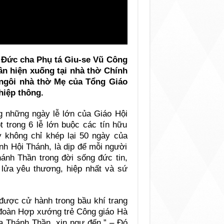
, Đức cha Phụ tá Giu-se Vũ Công
ần hiện xuống tại nhà thờ Chính
 ngôi nhà thờ Mẹ của Tổng Giáo
hiệp thông.
g những ngày lễ lớn của Giáo Hội
t trong 6 lễ lớn buộc các tín hữu
y không chỉ khép lại 50 ngày của
nh Hội Thánh, là dịp để mỗi người
ánh Thần trong đời sống đức tin,
n lửa yêu thương, hiệp nhất và sứ
được cử hành trong bầu khí trang
a đoàn Hợp xướng trẻ Công giáo Hà
a Thánh Thần, xin ngự đến.” – Đó