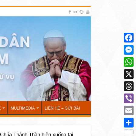
Face
Mess
What
X
Thre
Viber
Ẻ
MULTIMEDIA
LIÊN HỆ – GỬI BÀI
Emai
Shar
 Chúa Thánh Thần hiện xuống tại