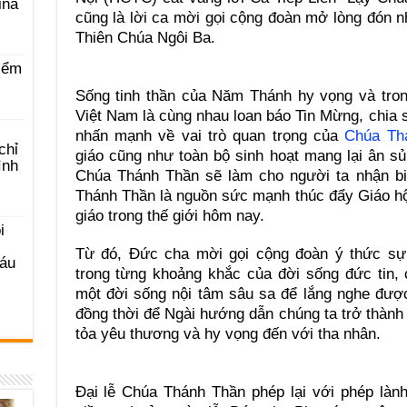
ina
cũng là lời ca mời gọi cộng đoàn mở lòng đón 
Thiên Chúa Ngôi Ba.
iểm
Sống tinh thần của Năm Thánh hy vọng và tron
Việt Nam là cùng nhau loan báo Tin Mừng, chia s
nhấn mạnh về vai trò quan trọng của
Chúa Th
chỉ
giáo cũng như toàn bộ sinh hoạt mang lại ân s
ình
Chúa Thánh Thần sẽ làm cho người ta nhận biế
Thánh Thần là nguồn sức mạnh thúc đẩy Giáo hộ
giáo trong thế giới hôm nay.
i
Từ đó, Đức cha mời gọi cộng đoàn ý thức sự
Sáu
trong từng khoảng khắc của đời sống đức tin, 
một đời sống nội tâm sâu sa để lắng nghe đượ
đồng thời để Ngài hướng dẫn chúng ta trở thành 
tỏa yêu thương và hy vọng đến với tha nhân.
Đại lễ Chúa Thánh Thần phép lại với phép lành