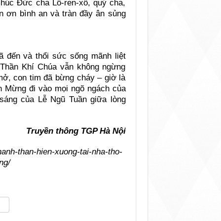
chúc Đức cha Lô-ren-xô, quý cha,
àn ơn bình an và tràn đầy ân sủng
 đến và thổi sức sống mãnh liệt
 Thần Khí Chúa vẫn không ngừng
mở, con tim đã bừng cháy – giờ là
n Mừng đi vào mọi ngõ ngách của
 sáng của Lễ Ngũ Tuần giữa lòng
Truyền thông TGP Hà Nội
hanh-than-hien-xuong-tai-nha-tho-
ng/