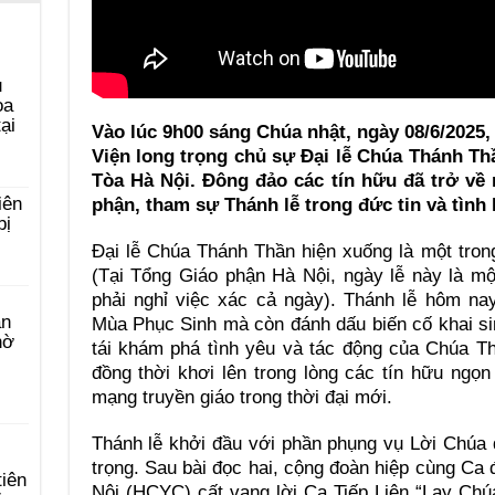
u
ọa
ại
Vào lúc 9h00 sáng Chúa nhật, ngày 08/6/2025
Viện long trọng chủ sự Đại lễ Chúa Thánh Th
Tòa Hà Nội. Đông đảo các tín hữu đã trở về
iên
phận, tham sự Thánh lễ trong đức tin và tình 
bị
Đại lễ Chúa Thánh Thần hiện xuống là một tron
(Tại Tổng Giáo phận Hà Nội, ngày lễ này là mộ
phải nghỉ việc xác cả ngày). Thánh lễ hôm na
àn
Mùa Phục Sinh mà còn đánh dấu biến cố khai si
hờ
tái khám phá tình yêu và tác động của Chúa Th
đồng thời khơi lên trong lòng các tín hữu ngọ
mạng truyền giáo trong thời đại mới.
Thánh lễ khởi đầu với phần phụng vụ Lời Chúa 
trọng. Sau bài đọc hai, cộng đoàn hiệp cùng C
tiên
Nội (HCYC) cất vang lời Ca Tiếp Liên “Lạy Chú