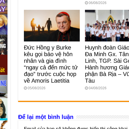
06/08/2026
Huynh đoàn Giá
Đức Hồng y Burke
Đa Minh Gx. Tân
kêu gọi bảo vệ hôn
Linh, TGP. Sài G
nhân và gia đình
Hành hương Giá
“ngay cả đến mức tử
phận Bà Rịa – V
đạo” trước cuộc họp
Tàu
về Amoris Laetitia
04/08/2026
05/08/2026
Để lại một bình luận
Email của bạn sẽ không được hiển thị công khai.