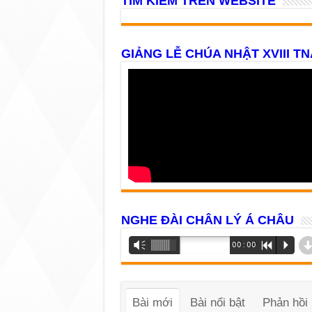
TÌM KIẾM TRÊN WEBSITE
GIẢNG LỄ CHÚA NHẬT XVIII TN
NGHE ĐÀI CHÂN LÝ Á CHÂU
Trình
Vm
00:00
R
P
phát
âm
thanh
Bài mới
Bài nổi bật
Phản hồi