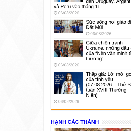
đến Uruguay, Argent
và Peru vào tháng 11
06/08/2026
Sức sống nơi giáo đ
Đất Mũi
06/08/2026
Giữa chiến tranh
Ukraine, những dấu 
của “Nền văn minh t
thương”
06/08/2026
Thập giá: Lời mời gọ
của tình yêu
(07.08.2026 – Thứ 
tuần XVIII Thường
Niên)
06/08/2026
HẠNH CÁC THÁNH