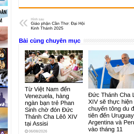
c
ss
at
e
er
ail
ar
e
e
s
a
e
Hình sau
Giáo phận Cần Thơ: Đại Hội
b
n
A
d
Kinh Thánh 2025
o
g
p
s
Bài cùng chuyên mục
o
er
p
k
Từ Việt Nam đến
Đức Thánh Cha 
Venezuela, hàng
XIV sẽ thực hiện
ngàn bạn trẻ Phan
chuyến tông du 
Sinh chờ đón Đức
tiên đến Uruguay
Thánh Cha Lêô XIV
Argentina và Per
tại Assisi
vào tháng 11
06/08/2026