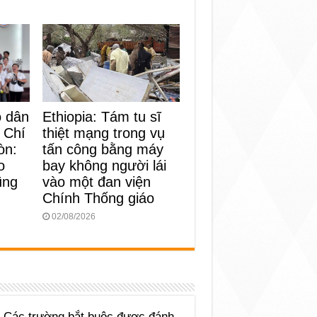
o dân
Ethiopia: Tám tu sĩ
 Chí
thiệt mạng trong vụ
òn:
tấn công bằng máy
o
bay không người lái
ũng
vào một đan viện
Chính Thống giáo
02/08/2026
Các trường bắt buộc được đánh