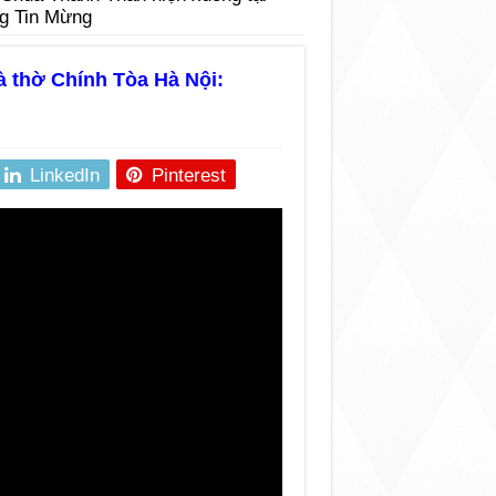
ng Tin Mừng
à thờ Chính Tòa Hà Nội:
LinkedIn
Pinterest