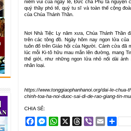
niềm vui của ngày lễ, Đức cha Phụ tá nguyện 
quý thầy phó tế, quý tu sĩ và toàn thể cộng đo
của Chúa Thánh Thần.
Nơi Nhà Tiệc Ly năm xưa, Chúa Thánh Thần đã
trên các tông đồ. Ngày hôm nay ngọn lửa của
tuôn đổ trên Giáo hội của Người. Cánh cửa đã 
lúc mỗi Ki-tô hữu mau mắn lên đường, mang Ti
thế giới, như những ngọn lửa nhỏ nối dài ánh
nhân loại.
https://www.tonggiaophanhanoi.org/dai-le-chua-t
chinh-toa-ha-noi-duoc-sai-di-de-rao-giang-tin-mu
CHIA SẺ:
F
M
W
X
T
Vi
E
S
a
e
h
hr
b
m
h