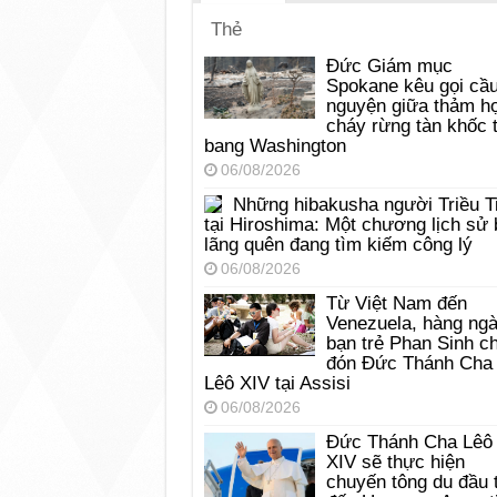
Thẻ
Đức Giám mục
Spokane kêu gọi cầ
nguyện giữa thảm h
cháy rừng tàn khốc t
bang Washington
06/08/2026
Những hibakusha người Triều T
tại Hiroshima: Một chương lịch sử 
lãng quên đang tìm kiếm công lý
06/08/2026
Từ Việt Nam đến
Venezuela, hàng ng
bạn trẻ Phan Sinh c
đón Đức Thánh Cha
Lêô XIV tại Assisi
06/08/2026
Đức Thánh Cha Lêô
XIV sẽ thực hiện
chuyến tông du đầu 