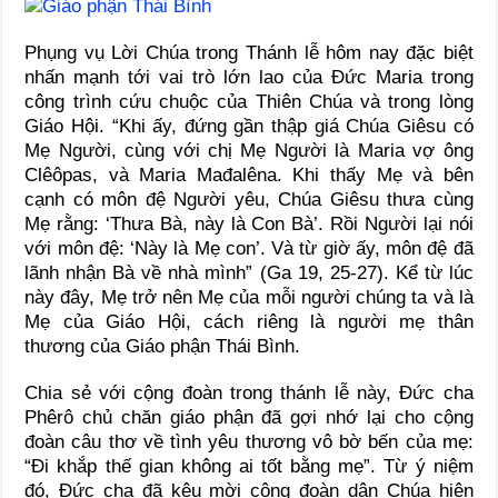
Phụng vụ Lời Chúa trong Thánh lễ hôm nay đặc biệt
nhấn mạnh tới vai trò lớn lao của Đức Maria trong
công trình cứu chuộc của Thiên Chúa và trong lòng
Giáo Hội. “Khi ấy, đứng gần thập giá Chúa Giêsu có
Mẹ Người, cùng với chị Mẹ Người là Maria vợ ông
Clêôpas, và Maria Mađalêna. Khi thấy Mẹ và bên
cạnh có môn đệ Người yêu, Chúa Giêsu thưa cùng
Mẹ rằng: ‘Thưa Bà, này là Con Bà’. Rồi Người lại nói
với môn đệ: ‘Này là Mẹ con’. Và từ giờ ấy, môn đệ đã
lãnh nhận Bà về nhà mình” (Ga 19, 25-27). Kể từ lúc
này đây, Mẹ trở nên Mẹ của mỗi người chúng ta và là
Mẹ của Giáo Hội, cách riêng là người mẹ thân
thương của Giáo phận Thái Bình.
Chia sẻ với cộng đoàn trong thánh lễ này, Đức cha
Phêrô chủ chăn giáo phận đã gợi nhớ lại cho cộng
đoàn câu thơ về tình yêu thương vô bờ bến của mẹ:
“Đi khắp thế gian không ai tốt bằng mẹ”. Từ ý niệm
đó, Đức cha đã kêu mời cộng đoàn dân Chúa hiện