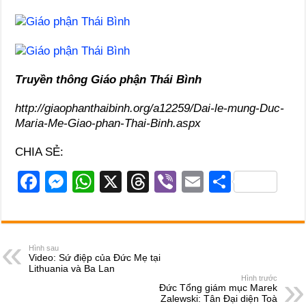
Truyền thông Giáo phận Thái Bình
http://giaophanthaibinh.org/a12259/Dai-le-mung-Duc-
Maria-Me-Giao-phan-Thai-Binh.aspx
CHIA SẺ:
F
M
W
X
T
Vi
E
S
a
e
h
hr
b
m
h
c
ss
at
e
er
ail
ar
e
e
s
a
e
Hình sau
Video: Sứ điệp của Đức Mẹ tại
b
n
A
d
Lithuania và Ba Lan
Hình trước
o
g
p
s
Đức Tổng giám mục Marek
Zalewski: Tân Đại diện Toà