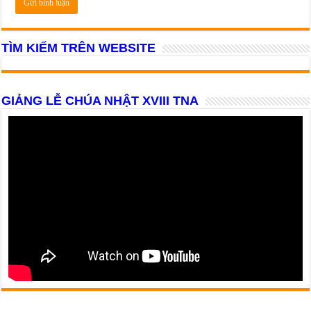
TÌM KIẾM TRÊN WEBSITE
GIẢNG LỄ CHÚA NHẬT XVIII TNA