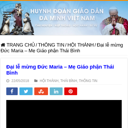
TRANG CHỦ
/
THÔNG TIN
/
HỘI THÁNH
/
Đại lễ mừng
Đức Maria – Mẹ Giáo phận Thái Bình
Đại lễ mừng Đức Maria – Mẹ Giáo phận Thái
Bình
22/05/2018
HỘI THÁNH
,
THÁI BÌNH
,
THÔNG TIN