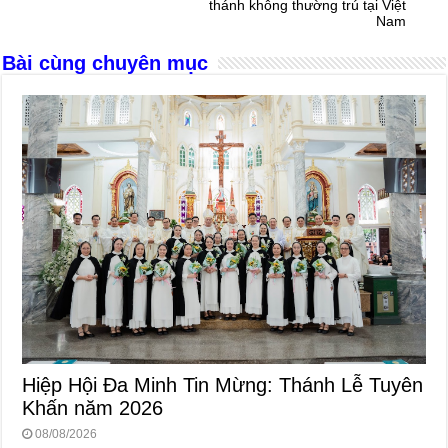
o
er
p
thánh không thường trú tại Việt
Nam
k
Bài cùng chuyên mục
Hiệp Hội Đa Minh Tin Mừng: Thánh Lễ Tuyên
Khấn năm 2026
08/08/2026