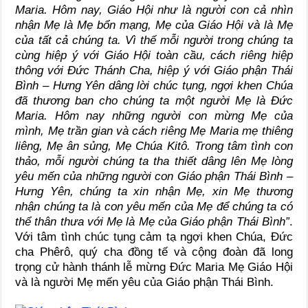
Maria. Hôm nay, Giáo Hội như là người con cả nhìn
nhận Mẹ là Mẹ bổn mạng, Mẹ của Giáo Hội và là Mẹ
của tất cả chúng ta. Vì thế mỗi người trong chúng ta
cùng hiệp ý với Giáo Hội toàn cầu, cách riêng hiệp
thông với Đức Thánh Cha, hiệp ý với Giáo phận Thái
Bình – Hưng Yên dâng lời chúc tụng, ngợi khen Chúa
đã thương ban cho chúng ta một người Mẹ là Đức
Maria. Hôm nay những người con mừng Mẹ của
mình, Mẹ trần gian và cách riêng Mẹ Maria mẹ thiêng
liêng, Mẹ ân sủng, Mẹ Chúa Kitô. Trong tâm tình con
thảo, mỗi người chúng ta tha thiết dâng lên Mẹ lòng
yêu mến của những người con Giáo phận Thái Bình –
Hưng Yên, chúng ta xin nhận Mẹ, xin Mẹ thương
nhận chúng ta là con yêu mến của Mẹ để chúng ta có
thể thân thưa với Mẹ là Mẹ của Giáo phận Thái Bình”
.
Với tâm tình chúc tụng cảm tạ ngợi khen Chúa, Đức
cha Phêrô, quý cha đồng tế và cộng đoàn đã long
trọng cử hành thánh lễ mừng Đức Maria Mẹ Giáo Hội
và là người Mẹ mến yêu của Giáo phận Thái Bình.