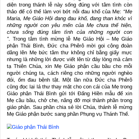
diện trong thánh lễ này sống đúng với tâm tình còn
thảo để có thể làm vơi bớt nỗi đau khổ của Mẹ:
“
Mẹ
Maria, Mẹ Giáo Hội đang đau khổ, đang than khóc vì
những người con yêu mến của Mẹ chưa thể hiện,
chưa sống đúng tâm tình của những người con
”.
Trong tâm tình mừng lễ Mẹ Giáo Hội – Mẹ Giáo
phận Thái Bình, Đức cha Phêrô mời gọi cộng đoàn
dâng lên Mẹ bức tâm thư không chỉ bằng giấy mực
nhưng là những lời được viết lên từ đáy lòng mà cảm
tạ Thiên Chúa, xin Mẹ Giáo phận cầu bầu cho mỗi
người chúng ta, cách riêng cho những người nghèo
đói, ốm đau bệnh tật. Một lần nữa Đức cha Phêrô
cũng đọc lại lá thư thay mặt cho con cái của Mẹ trong
Giáo phận Thái Bình gửi tới Đấng Hiền mẫu để xin
Mẹ cầu bầu, chở che, nâng đỡ mọi thành phần trong
giáo phận. Sau phần chia sẻ lời Chúa, thánh lễ mừng
Mẹ Giáo phận bước sang phần Phụng vụ Thánh Thể.