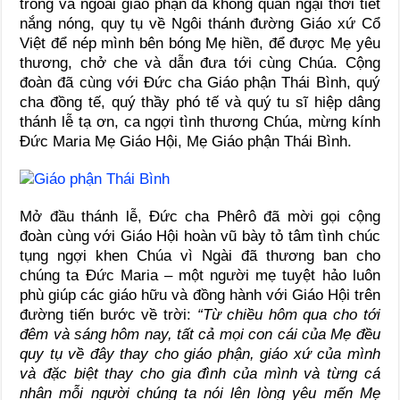
trong và ngoài giáo phận đã không quản ngại thời tiết
nắng nóng, quy tụ về Ngôi thánh đường Giáo xứ Cổ
Việt để nép mình bên bóng Mẹ hiền, để được Mẹ yêu
thương, chở che và dẫn đưa tới cùng Chúa. Cộng
đoàn đã cùng với Đức cha Giáo phận Thái Bình, quý
cha đồng tế, quý thầy phó tế và quý tu sĩ hiệp dâng
thánh lễ tạ ơn, ca ngợi tình thương Chúa, mừng kính
Đức Maria Mẹ Giáo Hội, Mẹ Giáo phận Thái Bình.
Mở đầu thánh lễ, Đức cha Phêrô đã mời gọi cộng
đoàn cùng với Giáo Hội hoàn vũ bày tỏ tâm tình chúc
tụng ngợi khen Chúa vì Ngài đã thương ban cho
chúng ta Đức Maria – một người mẹ tuyệt hảo luôn
phù giúp các giáo hữu và đồng hành với Giáo Hội trên
đường tiến bước về trời:
“Từ chiều hôm qua cho tới
đêm và sáng hôm nay, tất cả mọi con cái của Mẹ đều
quy tụ về đây thay cho giáo phận, giáo xứ của mình
và đặc biệt thay cho gia đình của mình và từng cá
nhân mỗi người chúng ta nói lên lòng yêu mến Mẹ