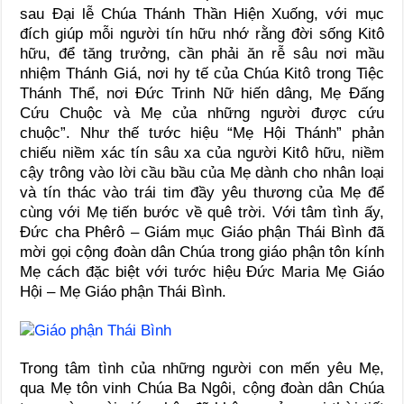
sau Đại lễ Chúa Thánh Thần Hiện Xuống, với mục
đích giúp mỗi người tín hữu nhớ rằng đời sống Kitô
hữu, để tăng trưởng, cần phải ăn rễ sâu nơi mầu
nhiệm Thánh Giá, nơi hy tế của Chúa Kitô trong Tiệc
Thánh Thể, nơi Đức Trinh Nữ hiến dâng, Mẹ Đấng
Cứu Chuộc và Mẹ của những người được cứu
chuộc”. Như thế tước hiệu “Mẹ Hội Thánh” phản
chiếu niềm xác tín sâu xa của người Kitô hữu, niềm
cậy trông vào lời cầu bầu của Mẹ dành cho nhân loại
và tín thác vào trái tim đầy yêu thương của Mẹ để
cùng với Mẹ tiến bước về quê trời. Với tâm tình ấy,
Đức cha Phêrô – Giám mục Giáo phận Thái Bình đã
mời gọi cộng đoàn dân Chúa trong giáo phận tôn kính
Mẹ cách đặc biệt với tước hiệu Đức Maria Mẹ Giáo
Hội – Mẹ Giáo phận Thái Bình.
Trong tâm tình của những người con mến yêu Mẹ,
qua Mẹ tôn vinh Chúa Ba Ngôi, cộng đoàn dân Chúa