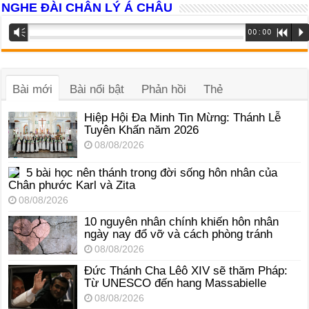
NGHE ĐÀI CHÂN LÝ Á CHÂU
Trình
Vm
00:00
R
P
phát
âm
thanh
Bài mới
Bài nổi bật
Phản hồi
Thẻ
Hiệp Hội Đa Minh Tin Mừng: Thánh Lễ
Tuyên Khấn năm 2026
08/08/2026
5 bài học nên thánh trong đời sống hôn nhân của
Chân phước Karl và Zita
08/08/2026
10 nguyên nhân chính khiến hôn nhân
ngày nay đổ vỡ và cách phòng tránh
08/08/2026
Đức Thánh Cha Lêô XIV sẽ thăm Pháp:
Từ UNESCO đến hang Massabielle
08/08/2026