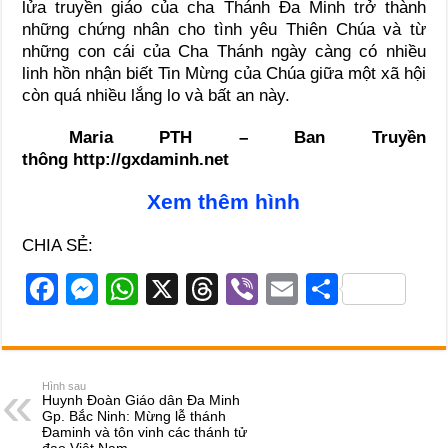
lửa truyền giáo của cha Thánh Đa Minh trở thành
những chứng nhân cho tình yêu Thiên Chúa và từ
những con cái của Cha Thánh ngày càng có nhiều
linh hồn nhận biết Tin Mừng của Chúa giữa một xã hội
còn quá nhiều lắng lo và bất an này.
Maria PTH – Ban Truyền
thông http://gxdaminh.net
Xem thêm hình
CHIA SẺ:
F
M
W
X
T
Vi
E
S
a
e
h
hr
b
m
h
c
ss
at
e
er
ail
ar
e
e
s
a
e
Hình sau
Huynh Đoàn Giáo dân Đa Minh
b
n
A
d
Gp. Bắc Ninh: Mừng lễ thánh
Đaminh và tôn vinh các thánh tử
đạo Việt Nam