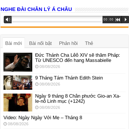
NGHE ĐÀI CHÂN LÝ Á CHÂU
Trình
Vm
00:00
R
P
phát
âm
thanh
Bài mới
Bài nổi bật
Phản hồi
Thẻ
Đức Thánh Cha Lêô XIV sẽ thăm Pháp:
Từ UNESCO đến hang Massabielle
08/08/2026
9 Tháng Tám Thánh Edith Stein
08/08/2026
Ngày 9 tháng 8 Chân phước Gio-an Xa-
le-nô Linh mục (+1242)
08/08/2026
Video: Ngày Ngày Với Mẹ – Tháng 8
08/08/2026