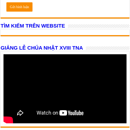
TÌM KIẾM TRÊN WEBSITE
GIẢNG LỄ CHÚA NHẬT XVIII TNA