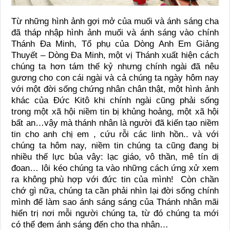
Từ những hình ảnh gợi mở của muối và ánh sáng cha
đã tháp nhập hình ảnh muối và ánh sáng vào chính
Thánh Đa Minh, Tổ phụ của Dòng Anh Em Giảng
Thuyết – Dòng Đa Minh, một vị Thánh xuất hiện cách
chúng ta hơn tám thế kỷ nhưng chính ngài đã nêu
gương cho con cái ngài và cả chúng ta ngày hôm nay
với một đời sống chứng nhân chân thật, một hình ảnh
khác của Đức Kitô khi chính ngài cũng phải sống
trong một xã hội niềm tin bị khủng hoảng, một xã hội
bất an…vậy mà thánh nhân là người đã kiến tạo niềm
tin cho anh chị em , cứu rỗi các linh hồn.. và với
chúng ta hôm nay, niềm tin chúng ta cũng đang bị
nhiều thế lực bủa vây: lạc giáo, vô thần, mê tín dị
đoan… lôi kéo chúng ta vào những cách ứng xử xem
ra không phù hợp với đức tin của mình! Còn chần
chớ gì nữa, chúng ta cần phải nhìn lại đời sống chính
mình để làm sao ánh sáng sáng của Thánh nhân mãi
hiển trị nơi mỗi người chúng ta, từ đó chúng ta mới
có thể đem ánh sáng đến cho tha nhân…