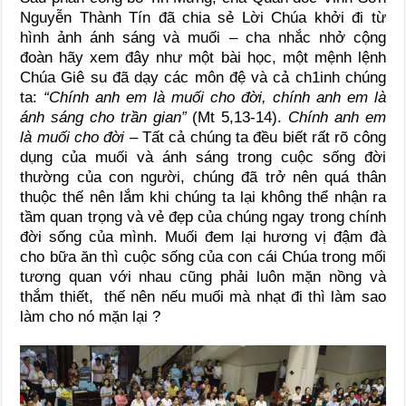
Nguyễn Thành Tín đã chia sẻ Lời Chúa khởi đi từ
hình ảnh ánh sáng và muối – cha nhắc nhở cộng
đoàn hãy xem đây như một bài học, một mệnh lệnh
Chúa Giê su đã dạy các môn đệ và cả ch1inh chúng
ta:
“Chính anh em là muối cho đời, chính anh em là
ánh sáng cho trần gian”
(Mt 5,13-14).
Chính anh em
là muối cho đời
– Tất cả chúng ta đều biết rất rõ công
dụng của muối và ánh sáng trong cuộc sống đời
thường của con người, chúng đã trở nên quá thân
thuộc thế nên lắm khi chúng ta lại không thể nhận ra
tầm quan trọng và vẻ đẹp của chúng ngay trong chính
đời sống của mình. Muối đem lại hương vị đậm đà
cho bữa ăn thì cuộc sống của con cái Chúa trong mối
tương quan với nhau cũng phải luôn mặn nồng và
thắm thiết, thế nên nếu muối mà nhạt đi thì làm sao
làm cho nó mặn lại ?