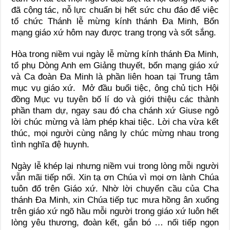
đã cộng tác, nỗ lực chuẩn bị hết sức chu đáo để việc
tổ chức Thánh lễ mừng kính thánh Đa Minh, Bổn
mạng giáo xứ hôm nay được trang trọng và sốt sắng.
Hòa trong niềm vui ngày lễ mừng kính thánh Đa Minh,
tổ phụ Dòng Anh em Giảng thuyết, bổn mạng giáo xứ
và Ca đoàn Đa Minh là phần liên hoan tại Trung tâm
mục vụ giáo xứ. Mở đầu buổi tiệc, ông chủ tịch Hội
đồng Mục vụ tuyên bố lí do và giới thiệu các thành
phần tham dự, ngay sau đó cha chánh xứ Giuse ngỏ
lời chúc mừng và làm phép khai tiệc. Lời cha vừa kết
thúc, mọi người cùng nâng ly chúc mừng nhau trong
tình nghĩa đệ huynh.
Ngày lễ khép lại nhưng niềm vui trong lòng mỗi người
vẫn mãi tiếp nối. Xin tạ ơn Chúa vì mọi ơn lành Chúa
tuôn đổ trên Giáo xứ. Nhờ lời chuyển cầu của Cha
thánh Đa Minh, xin Chúa tiếp tục mưa hồng ân xuống
trên giáo xứ ngõ hầu mỗi người trong giáo xứ luôn hết
lòng yêu thương, đoàn kết, gắn bó … nối tiếp ngọn