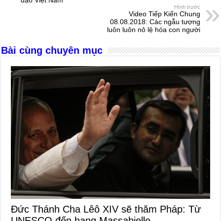
o
g
p
s
Hình trước
o
er
p
Video Tiếp Kiến Chung
08.08.2018: Các ngẫu tượng
k
luôn luôn nô lệ hóa con người
Bài cùng chuyên mục
Đức Thánh Cha Lêô XIV sẽ thăm Pháp: Từ
UNESCO đến hang Massabielle