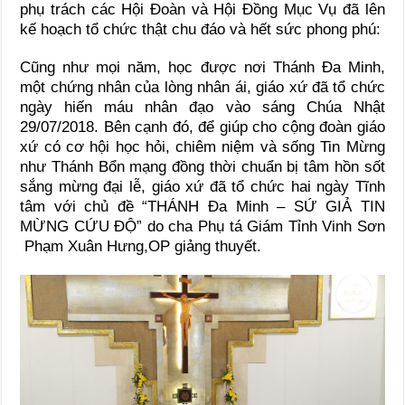
phụ trách các Hội Đoàn và Hội Đồng Mục Vụ đã lên
kế hoạch tổ chức thật chu đáo và hết sức phong phú:
Cũng như mọi năm, học được nơi Thánh Đa Minh,
một chứng nhân của lòng nhân ái, giáo xứ đã tổ chức
ngày hiến máu nhân đạo vào sáng Chúa Nhật
29/07/2018. Bên cạnh đó, để giúp cho cộng đoàn giáo
xứ có cơ hội học hỏi, chiêm niệm và sống Tin Mừng
như Thánh Bổn mạng đồng thời chuẩn bị tâm hồn sốt
sắng mừng đại lễ, giáo xứ đã tổ chức hai ngày Tĩnh
tâm với chủ đề “THÁNH Đa Minh – SỨ GIẢ TIN
MỪNG CỨU ĐỘ” do cha Phụ tá Giám Tỉnh Vinh Sơn
Phạm Xuân Hưng,OP giảng thuyết.