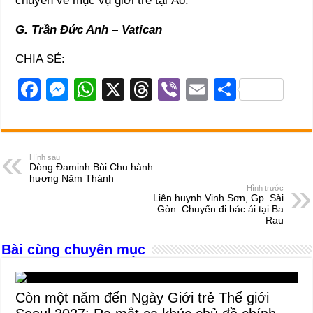
chuyên về mục vụ giới trẻ tại Áo.
G. Trần Đức Anh – Vatican
CHIA SẺ:
F
M
W
X
T
Vi
E
S
a
e
h
hr
b
m
h
c
ss
at
e
er
ail
ar
e
e
s
a
e
Hình sau
Dòng Đaminh Bùi Chu hành
b
n
A
d
hương Năm Thánh
Hình trước
o
g
p
s
Liên huynh Vinh Sơn, Gp. Sài
Gòn: Chuyến đi bác ái tại Ba
o
er
p
Rau
k
Bài cùng chuyên mục
Còn một năm đến Ngày Giới trẻ Thế giới