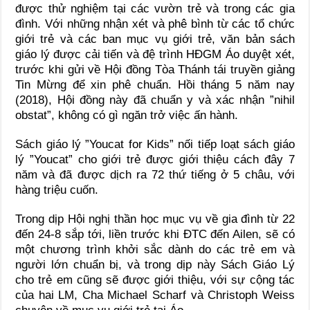
được thử nghiệm tại các vườn trẻ và trong các gia
đình. Với những nhận xét và phê bình từ các tổ chức
giới trẻ và các ban mục vụ giới trẻ, văn bản sách
giáo lý được cải tiến và đệ trình HĐGM Áo duyệt xét,
trước khi gửi về Hội đồng Tòa Thánh tái truyền giảng
Tin Mừng để xin phê chuẩn. Hồi tháng 5 năm nay
(2018), Hội đồng này đã chuẩn y và xác nhận ”nihil
obstat”, không có gì ngăn trở việc ấn hành.
Sách giáo lý ”Youcat for Kids” nối tiếp loạt sách giáo
lý ”Youcat” cho giới trẻ được giới thiệu cách đây 7
năm và đã được dịch ra 72 thứ tiếng ở 5 châu, với
hàng triệu cuốn.
Trong dịp Hội nghị thần học mục vụ về gia đình từ 22
đến 24-8 sắp tới, liền trước khi ĐTC đến Ailen, sẽ có
một chương trình khởi sắc dành do các trẻ em và
người lớn chuẩn bị, và trong dịp này Sách Giáo Lý
cho trẻ em cũng sẽ được giới thiệu, với sự cộng tác
của hai LM, Cha Michael Scharf và Christoph Weiss