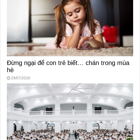
Đừng ngại để con trẻ biết… chán trong mùa
hè
29/07/2026