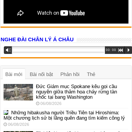
NGHE ĐÀI CHÂN LÝ Á CHÂU
Trình
Vm
00:00
R
P
phát
âm
thanh
Bài mới
Bài nổi bật
Phản hồi
Thẻ
Đức Giám mục Spokane kêu gọi cầu
nguyện giữa thảm họa cháy rừng tàn
khốc tại bang Washington
06/08/2026
Những hibakusha người Triều Tiên tại Hiroshima:
Một chương lịch sử bị lãng quên đang tìm kiếm công lý
06/08/2026