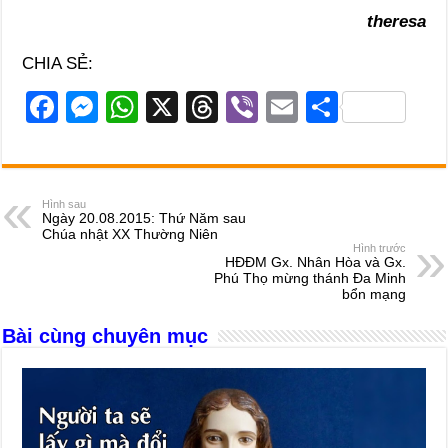
theresa
CHIA SẺ:
F
M
W
X
T
Vi
E
S
a
e
h
hr
b
m
h
c
ss
at
e
er
ail
ar
e
e
s
a
e
Hình sau
Ngày 20.08.2015: Thứ Năm sau
b
n
A
d
Chúa nhật XX Thường Niên
Hình trước
o
g
p
s
HĐĐM Gx. Nhân Hòa và Gx.
Phú Thọ mừng thánh Đa Minh
o
er
p
bổn mạng
k
Bài cùng chuyên mục