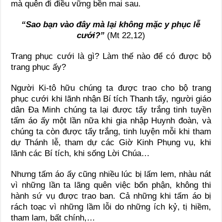
mà quên đi điều vững bền mai sau.
“Sao bạn vào đây mà lại không mặc y phục lễ
cưới?”
(Mt 22,12)
Trang phục cưới là gì? Làm thế nào để có được bộ
trang phục ấy?
Người Ki-tô hữu chúng ta được trao cho bộ trang
phục cưới khi lãnh nhận Bí tích Thanh tẩy, người giáo
dân Đa Minh chúng ta lại được tẩy trắng tinh tuyền
tấm áo ấy một lần nữa khi gia nhập Huynh đoàn, và
chúng ta còn được tẩy trắng, tinh luyện mỗi khi tham
dự Thánh lễ, tham dự các Giờ Kinh Phụng vụ, khi
lãnh các Bí tích, khi sống Lời Chúa…
Nhưng tấm áo ấy cũng nhiều lúc bị lấm lem, nhàu nát
vì những lần ta lãng quên việc bổn phận, không thi
hành sứ vụ được trao ban. Cả những khi tấm áo bị
rách toạc vì những lầm lỗi do những ích kỷ, tị hiềm,
tham lam, bất chính,…