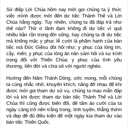
Sứ điệp Lời Chúa hôm nay mời gọi chúng ta ý thức
việc mình được mời đến dự tiệc Thánh Thể và Lời
Chúa hằng ngày. Tuy nhiên, chúng ta đã đáp trả như
thế nào? Thờ ơ lãnh đạm không đi dự tiệc vì quá
nhiều bận rộn trong đời sống, hay chúng ta đi dự tiệc
mà không mặc y phục lễ cưới là phẩm hạnh của bàn
tiệc mà Đức Giêsu đòi hỏi như: y phục của lòng tin,
cậy, mến; y phục của lòng ăn năn sám hối và sự kính
trọng đối với Thiên Chúa; y phục của tình yêu
thương, liên đới và chia sẻ với người nghèo.
Hướng đến Năm Thánh Dòng, ước mong, mỗi chúng
ta cùng nhắc nhở, khuyến khích, nâng đỡ nhau để khi
được mời gọi tham dự sứ vụ, chúng ta mau mắn đáp
lời và khi được tham dự bàn tiệc Thánh Thể và Lời
Chúa thì cũng được biến đổi, để tấm áo cưới của ta
ngày càng trở nên trắng trong, tinh tuyền, thẳng thớm
và đẹp đẽ đủ điều kiện để một ngày kia tham dự vào
bàn tiệc Thiên Quốc.