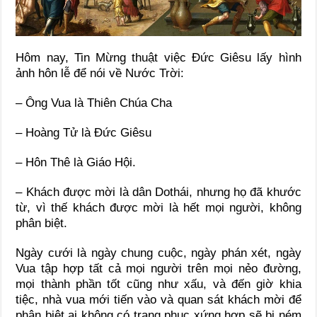
Hôm nay, Tin Mừng thuật việc Đức Giêsu lấy hình
ảnh hôn lễ để nói về Nước Trời:
– Ông Vua là Thiên Chúa Cha
– Hoàng Tử là Đức Giêsu
– Hôn Thê là Giáo Hội.
– Khách được mời là dân Dothái, nhưng họ đã khước
từ, vì thế khách được mời là hết mọi người, không
phân biệt.
Ngày cưới là ngày chung cuộc, ngày phán xét, ngày
Vua tập hợp tất cả mọi người trên mọi nẻo đường,
mọi thành phần tốt cũng như xấu, và đến giờ khia
tiệc, nhà vua mới tiến vào và quan sát khách mời để
phân biệt ai không có trang phục xứng hợp sẽ bị ném