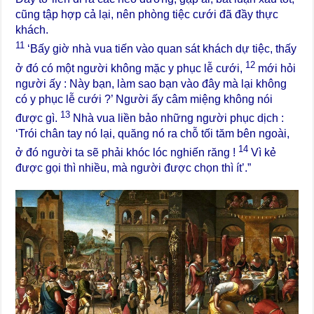
cũng tập hợp cả lại, nên phòng tiệc cưới đã đầy thực
khách.
11
‘Bấy giờ nhà vua tiến vào quan sát khách dự tiệc, thấy
12
ở đó có một người không mặc y phục lễ cưới,
mới hỏi
người ấy : Này bạn, làm sao bạn vào đây mà lại không
có y phục lễ cưới ?’ Người ấy câm miệng không nói
13
được gì.
Nhà vua liền bảo những người phục dịch :
‘Trói chân tay nó lại, quăng nó ra chỗ tối tăm bên ngoài,
14
ở đó người ta sẽ phải khóc lóc nghiến răng !
Vì kẻ
được gọi thì nhiều, mà người được chọn thì ít’.”