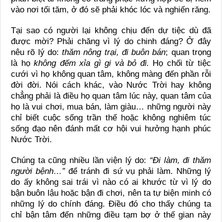
vào nơi tối tăm, ở đó sẽ phải khóc lóc và nghiến răng.
Tại sao có người lại không chịu đến dự tiệc dù đã
được mời? Phải chăng vì lý do chinh đáng? Ở đây
nêu rõ lý do:
thăm nông trại, đi buôn bán
; quan trọng
là họ
không đếm xỉa gì gi và bỏ đi.
Họ chối từ tiệc
cưới vì họ không quan tâm, không màng đến phần rỗi
đời đời. Nói cách khác, vào Nước Trời hay không
chẳng phải là điều họ quan tâm lúc này, quan tâm của
họ là vui chơi, mua bán, làm giàu… những người này
chỉ biết cuộc sống trần thế hoặc không nghiêm túc
sống đạo nên đánh mất cơ hội vui hưởng hạnh phúc
Nước Trời.
Chúng ta cũng nhiều lần viện lý do:
“Đi làm, đi thăm
người bệnh…”
để tránh đi sứ vụ phải làm. Những lý
do ấy không sai trái vì nào có ai khước từ vì lý do
bận buôn lậu hoặc bận đi chơi, nên ta tự biện minh có
những lý do chính đáng. Điều đó cho thấy chúng ta
chỉ bận tâm đến những điều tạm bợ ở thế gian này