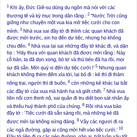
1
Khi ấy, Đức Giê-su dùng dụ ngôn mà nói với các
2
thượng tế và kỳ mục trong dân rằng :
“Nước Trời cũng
giống như chuyện một vua kia mở tiệc cưới cho con
3
mình.
Nhà vua sai đầy tớ đi thỉnh các quan khách đã
được mời trước, xin họ đến dự tiệc, nhưng họ không
4
chịu đến.
Nhà vua lại sai những đầy tớ khác đi, và dặn
họ : ‘Hãy thưa với quan khách đã được mời rằng : Này
cỗ bàn, ta đã dọn xong, bò tơ và thú béo đã hạ rồi, mọi
5
sự đã sẵn. Mời quý vị đến dự tiệc cưới !’
Nhưng quan
khách không thèm đếm xỉa tới, lại bỏ đi : kẻ thì đi thăm
6
nông trại, người thì đi buôn,
còn những kẻ khác lại bắt
7
các đầy tớ của vua mà hành hạ và giết chết.
Nhà vua
liền nổi cơn thịnh nộ, sai quân đi tru diệt bọn sát nhân ấy
8
và thiêu huỷ thành phố của chúng.
Rồi nhà vua bảo
đầy tớ : ‘Tiệc cưới đã sẵn sàng rồi, mà những kẻ đã
9
được mời lại không xứng đáng.
Vậy các ngươi đi ra
10
các ngả đường, gặp ai cũng mời hết vào tiệc cưới.’
Đầy tớ liền đi ra các nẻo đường, gặp ai, bất luận xấu tốt,