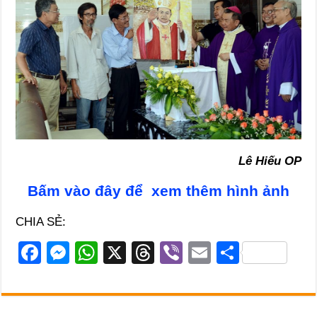
Lê Hiếu OP
Bấm vào đây để xem thêm hình ảnh
CHIA SẺ:
F
M
W
X
T
Vi
E
S
a
e
h
hr
b
m
h
c
ss
at
e
er
ail
ar