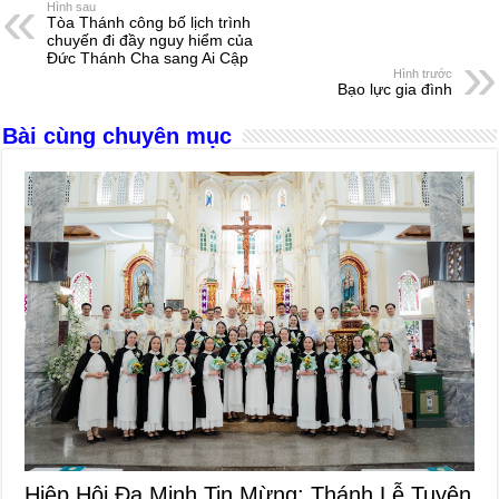
e
e
s
a
e
Hình sau
Tòa Thánh công bố lịch trình
b
n
A
d
chuyến đi đầy nguy hiểm của
Đức Thánh Cha sang Ai Cập
o
g
p
s
Hình trước
Bạo lực gia đình
o
er
p
Bài cùng chuyên mục
k
Hiệp Hội Đa Minh Tin Mừng: Thánh Lễ Tuyên