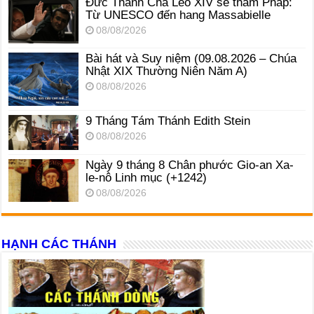
Đức Thánh Cha Lêô XIV sẽ thăm Pháp:
Từ UNESCO đến hang Massabielle
08/08/2026
Bài hát và Suy niệm (09.08.2026 – Chúa
Nhật XIX Thường Niên Năm A)
08/08/2026
9 Tháng Tám Thánh Edith Stein
08/08/2026
Ngày 9 tháng 8 Chân phước Gio-an Xa-
le-nô Linh mục (+1242)
08/08/2026
HẠNH CÁC THÁNH