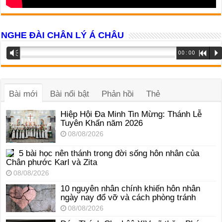
NGHE ĐÀI CHÂN LÝ Á CHÂU
Trình
Vm
00:00
R
P
phát
âm
thanh
Bài mới
Bài nổi bật
Phản hồi
Thẻ
Hiệp Hội Đa Minh Tin Mừng: Thánh Lễ
Tuyên Khấn năm 2026
08/08/2026
5 bài học nên thánh trong đời sống hôn nhân của
Chân phước Karl và Zita
08/08/2026
10 nguyên nhân chính khiến hôn nhân
ngày nay đổ vỡ và cách phòng tránh
08/08/2026