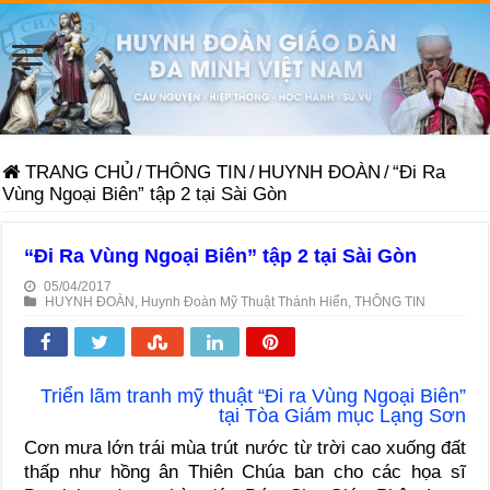
TRANG CHỦ
/
THÔNG TIN
/
HUYNH ĐOÀN
/
“Đi Ra
Vùng Ngoại Biên” tập 2 tại Sài Gòn
“Đi Ra Vùng Ngoại Biên” tập 2 tại Sài Gòn
05/04/2017
HUYNH ĐOÀN
,
Huynh Đoàn Mỹ Thuật Thánh Hiển
,
THÔNG TIN
Triển lãm tranh mỹ thuật “Đi ra Vùng Ngoại Biên”
tại Tòa Giám mục Lạng Sơn
Cơn mưa lớn trái mùa trút nước từ trời cao xuống đất
thấp như hồng ân Thiên Chúa ban cho các họa sĩ