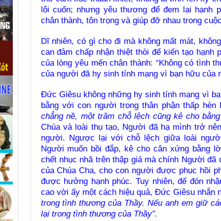
lôi cuốn; nhưng yêu thương để đem lại hạnh 
chân thành, tôn trọng và giúp đỡ nhau trong cuộ
Dĩ nhiên, có gì cho đi mà không mất mát, không 
can đảm chấp nhận thiệt thòi để kiến tạo hạnh p
của lòng yêu mến chân thành: “Không có tình t
của người đã hy sinh tính mạng vì bạn hữu của 
Đức Giêsu không những hy sinh tính mạng vì b
bằng với con người trong thân phận thấp hèn l
chẳng nề, một trăm chỗ lệch cũng kê cho bằng
Chúa và loài thụ tạo, Người đã hạ mình trở nê
người. Ngược lại với chỗ lệch giữa loài người
Người muốn bồi đắp, kê cho cân xứng bằng lời
chết nhục nhã trên thập giá mà chính Người đã 
của Chúa Cha, cho con người được phục hồi p
được hưởng hạnh phúc. Tuy nhiên, để đón nhận
cao vời ấy một cách hiệu quả, Đức Giêsu nhắn 
trong tình thương của Thầy. Nếu anh em giữ cá
lại trong tình thương của Thầy”.