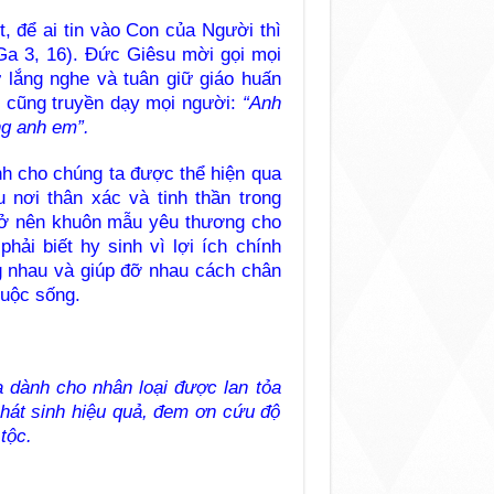
, để ai tin vào Con của Người thì
Ga 3, 16). Đức Giêsu mời gọi mọi
 lắng nghe và tuân giữ giáo huấn
i cũng truyền dạy mọi người:
“Anh
g anh em”.
nh cho chúng ta được thể hiện qua
 nơi thân xác và tinh thần trong
trở nên khuôn mẫu yêu thương cho
phải biết hy sinh vì lợi ích chính
g nhau và giúp đỡ nhau cách chân
cuộc sống.
 dành cho nhân loại được lan tỏa
phát sinh hiệu quả, đem ơn cứu độ
tộc.