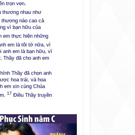
n trọn vẹn.
u thương nhau như
 thương nào cao cả
ạng vì bạn hữu của
h em thực hiện những
h em là tôi tớ nữa, vì
i anh em là bạn hữu, vì
y, Thầy đã cho anh em
hính Thầy đã chọn anh
ược hoa trái, và hoa
anh em xin cùng Chúa
17
em.
Điều Thầy truyền