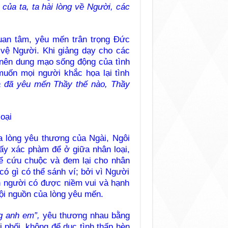
 của ta, ta hài lòng về Người, các
an tâm, yêu mến trân trọng Đức
 vệ Người. Khi giảng dạy cho các
 nên dung mạo sống động của tình
uốn mọi người khắc họa lại tình
 đã yêu mến Thầy thế nào, Thầy
oại
a lòng yêu thương của Ngài, Ngôi
ấy xác phàm để ở giữa nhân loại,
để cứu chuộc và đem lại cho nhân
có gì có thể sánh ví; bởi vì Người
n người có được niềm vui và hạnh
cội nguồn của lòng yêu mến.
g anh em”,
yêu thương nhau bằng
i phối, không để dục tình thấp hèn