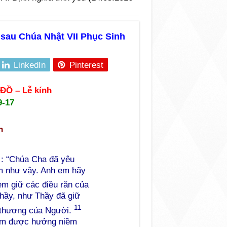
 sau Chúa Nhật VII Phục Sinh
LinkedIn
Pinterest
Ồ – Lễ kính
9-17
n
 : “Chúa Cha đã yêu
m như vậy. Anh em hãy
m giữ các điều răn của
Thầy, như Thầy đã giữ
11
h thương của Người.
 em được hưởng niềm