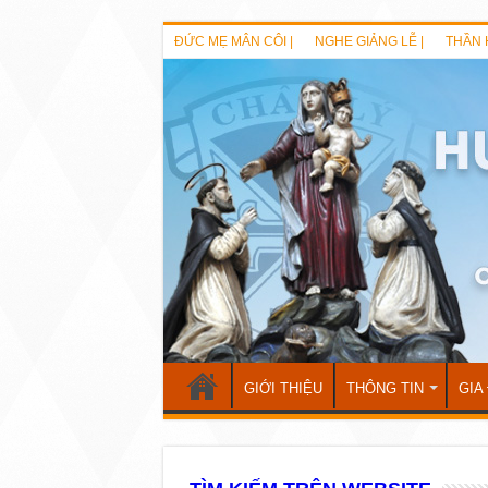
ĐỨC MẸ MÂN CÔI |
NGHE GIẢNG LỄ |
THẦN 
GIỚI THIỆU
THÔNG TIN
GIA