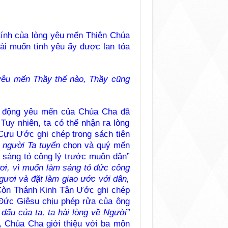
 tính của lòng yêu mến Thiên Chúa
ài muốn tình yêu ấy được lan tỏa
yêu mến Thầy thế nào, Thầy cũng
h động yêu mến của Chúa Cha đã
Tuy nhiên, ta có thể nhận ra lòng
ựu Ước ghi chép trong sách tiên
là người Ta tuyển
chọn và quý mến
m sáng tỏ công lý trước muôn dân”
ơi, vì muốn làm sáng tỏ đức công
gươi và đặt làm giao ước với dân,
 Còn Thánh Kinh Tân Ước ghi chép
 Đức Giêsu chịu phép rửa của ông
dấu của ta, ta hài lòng về Người”
r, Chúa Cha giới thiệu với ba môn