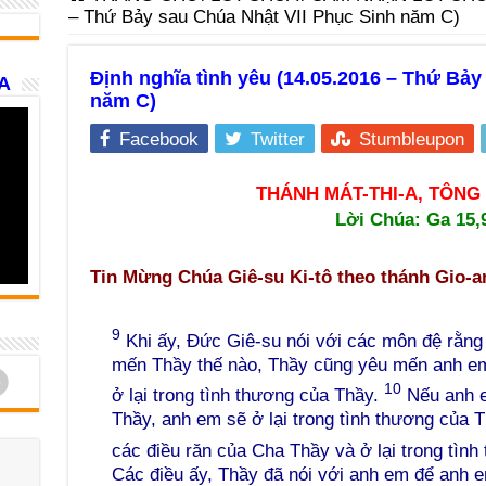
– Thứ Bảy sau Chúa Nhật VII Phục Sinh năm C)
Định nghĩa tình yêu (14.05.2016 – Thứ Bảy
A
năm C)
Facebook
Twitter
Stumbleupon
THÁNH MÁT-THI-A, TÔNG Đ
Lời Chúa:
Ga 15,
Tin Mừng Chúa Giê-su Ki-tô theo thánh Gio-a
9
Khi ấy, Đức Giê-su nói với các môn đệ rằng
mến Thầy thế nào, Thầy cũng yêu mến anh e
d
10
ở lại trong tình thương của Thầy.
Nếu anh e
Thầy, anh em sẽ ở lại trong tình thương của 
các điều răn của Cha Thầy và ở lại trong tìn
Các điều ấy, Thầy đã nói với anh em để anh