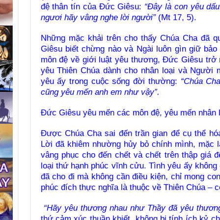
đệ thân tín của Đức Giêsu:
“Đây là con yêu dấu
ngươi hãy vâng nghe lời người”
(Mt 17, 5).
Những mặc khải trên cho thấy Chúa Cha đã qu
Giêsu biết chừng nào và Ngài luôn gìn giữ bảo
môn đệ về giới luật yêu thương, Đức Giêsu trở
yêu Thiên Chúa dành cho nhân loại và Người m
yêu ấy trong cuộc sống đời thường:
“Chúa Cha
cũng yêu mến anh em như vậy”.
Đức Giêsu yêu mến các môn đệ, yêu mến nhân l
Được Chúa Cha sai đến trần gian để cụ thể hó
Lời đã khiêm nhường hủy bỏ chính mình, mặc l
vâng phục cho đến chết và chết trên thập giá 
loại thứ hạnh phúc vĩnh cửu. Tình yêu ấy không 
đã cho đi mà không cần điều kiện, chỉ mong co
phúc đích thực nghĩa là thuộc về Thiên Chúa – 
“Hãy yêu thương nhau như Thầy đã yêu thươn
thứ cảm xúc thuần khiết, không bị tính ích kỷ ch