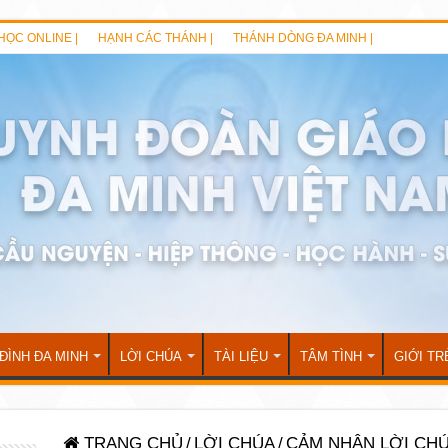
HỌC ONLINE |
HẠNH CÁC THÁNH |
THÁNH DÒNG ĐA MINH |
 ĐÌNH ĐA MINH
LỜI CHÚA
TÀI LIỆU
TÂM TÌNH
GIỚI TR
TRANG CHỦ
/
LỜI CHÚA
/
CẢM NHẬN LỜI CH