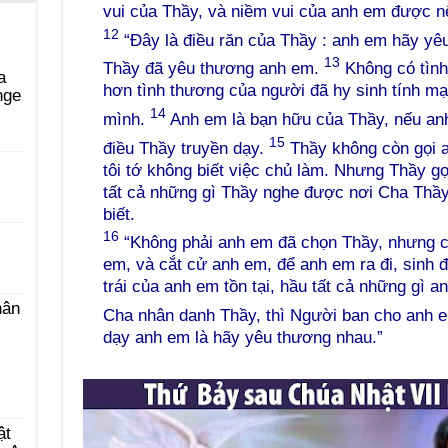
vui của Thầy, và niềm vui của anh em được nê
12
“Đây là điều răn của Thầy : anh em hãy yê
13
Thầy đã yêu thương anh em.
Không có tình
a
hơn tình thương của người đã hy sinh tính m
nge
14
mình.
Anh em là bạn hữu của Thầy, nếu an
15
điều Thầy truyền dạy.
Thầy không còn gọi an
i
tôi tớ không biết việc chủ làm. Nhưng Thầy gọ
tất cả những gì Thầy nghe được nơi Cha Thầ
biết.
16
“Không phải anh em đã chọn Thầy, nhưng c
em, và cắt cử anh em, để anh em ra đi, sinh đ
trái của anh em tồn tại, hầu tất cả những gì 
hân
Cha nhân danh Thầy, thì Người ban cho anh 
dạy anh em là hãy yêu thương nhau.”
ật