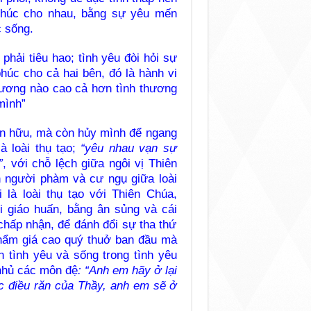
phúc cho nhau, bằng sự yêu mến
c sống.
phải tiêu hao; tình yêu đòi hỏi sự
húc cho cả hai bên, đó là hành vi
hương nào cao cả hơn tình thương
mình”
ạn hữu, mà còn hủy mình để ngang
à loài thụ tạo;
“yêu nhau vạn sự
”
, với chỗ lệch giữa ngôi vị Thiên
n người phàm và cư ngụ giữa loài
 là loài thụ tạo với Thiên Chúa,
 giáo huấn, bằng ân sủng và cái
chấp nhận, để đánh đổi sự tha thứ
hẩm giá cao quý thuở ban đầu mà
 tình yêu và sống trong tình yêu
nhủ các môn đệ
: “Anh em hãy ở lại
c điều răn của Thầy, anh em sẽ ở