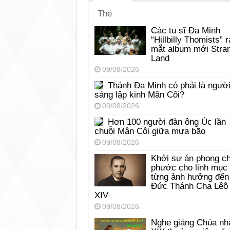
Thẻ
Các tu sĩ Đa Minh
“Hillbilly Thomists” r
mắt album mới Stra
Land
09/08/2026
Thánh Đa Minh có phải là ngườ
sáng lập kinh Mân Côi?
09/08/2026
Hơn 100 người đàn ông Úc lần
chuỗi Mân Côi giữa mưa bão
09/08/2026
Khởi sự án phong c
phước cho linh mục
từng ảnh hưởng đến
Đức Thánh Cha Lêô
XIV
09/08/2026
Nghe giảng Chúa nh