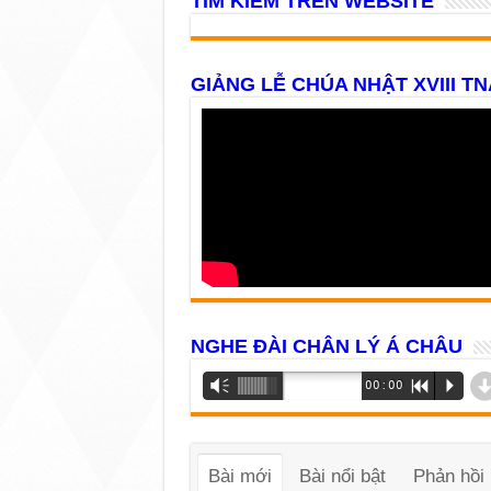
TÌM KIẾM TRÊN WEBSITE
GIẢNG LỄ CHÚA NHẬT XVIII TN
NGHE ĐÀI CHÂN LÝ Á CHÂU
Trình
Vm
00:00
R
P
phát
âm
thanh
Bài mới
Bài nổi bật
Phản hồi