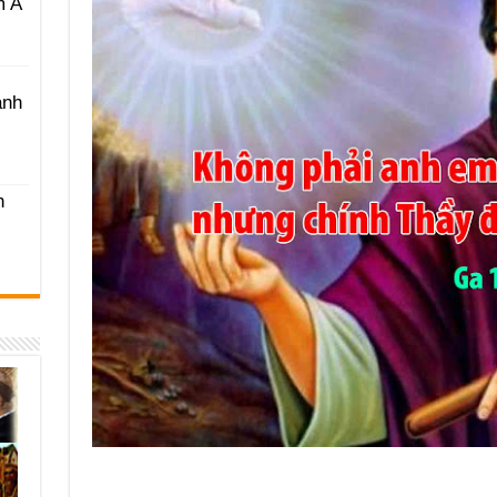
m A
ánh
h