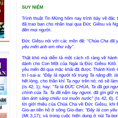
SUY NIỆM
Trình thuật Tin Mừng hôm nay trình bày về đặc
đã trao ban cho nhân loại qua Đức Giêsu và Ng
đến mọi người.
Đức Giêsu nói với các môn đệ
: “Chúa Cha đã 
yêu mến anh em như vậy”.
Thật khó mà diễn tả một cách rõ ràng về hàn
dành cho Con Một của Ngài là Đức Giêsu Kitô. 
yêu mến đó qua mặc khải đã được Thánh Kinh C
tri I-sai-a:
“Đây là người tôi trung Ta nâng đỡ, 
hết lòng, cho thần khí Ta ngự trên nó; nó sẽ là
(Is 42, 1); hay:
“Ta là ĐỨC CHÚA, Ta đã gọi ngư
chính của Ta. Ta đã nắm tay ngươi, đã gìn giữ n
làm ánh sáng chiếu soi muôn nước”
(Is 42, 6).
lời giới thiệu của Chúa Cha về Đức Giêsu, khi
Gio-an tiền hô ở sông Gio-đan:
“Đây là con yêu 
(Mt 3,17); và trong cuộc hiển dung ở núi Ta-bo