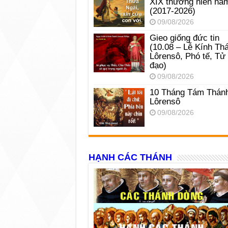
XIX thường niên nă
(2017-2026)
09/08/2026
Gieo giống đức tin
(10.08 – Lễ Kính Th
Lôrensô, Phó tế, Tử
đạo)
09/08/2026
10 Tháng Tám Thán
Lôrensô
09/08/2026
HẠNH CÁC THÁNH