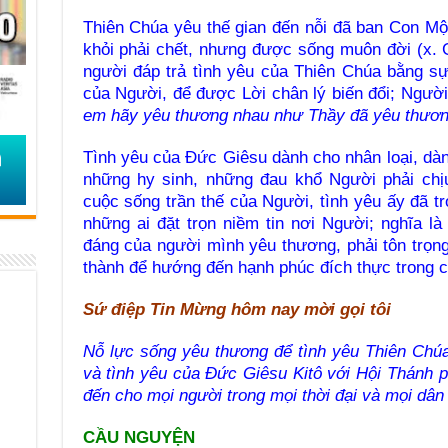
Thiên Chúa yêu thế gian đến nỗi đã ban Con Một
khỏi phải chết, nhưng được sống muôn đời (x. 
người đáp trả tình yêu của Thiên Chúa bằng sự
của Người, để được Lời chân lý biến đổi; Ngườ
em hãy yêu thương nhau như Thầy đã yêu thươn
Tình yêu của Đức Giêsu dành cho nhân loại, dà
những hy sinh, những đau khổ Người phải chịu
cuộc sống trần thế của Người, tình yêu ấy đã 
những ai đặt trọn niềm tin nơi Người; nghĩa là 
đáng của người mình yêu thương, phải tôn trọn
thành để hướng đến hạnh phúc đích thực trong 
Sứ điệp Tin Mừng hôm nay mời gọi tôi
Nỗ lực sống yêu thương để tình yêu Thiên Chúa
và tình yêu của Đức Giêsu Kitô với Hội Thánh 
đến cho mọi người trong mọi thời đại và mọi dân 
CẦU NGUYỆN