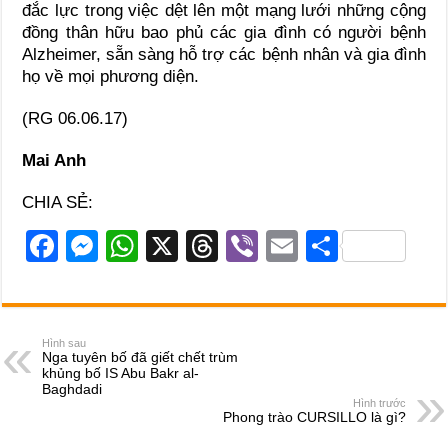
đắc lực trong việc dệt lên một mạng lưới những cộng
đồng thân hữu bao phủ các gia đình có người bệnh
Alzheimer, sẵn sàng hỗ trợ các bệnh nhân và gia đình
họ về mọi phương diện.
(RG 06.06.17)
Mai Anh
CHIA SẺ:
F
M
W
X
T
Vi
E
S
a
e
h
hr
b
m
h
c
ss
at
e
er
ail
ar
e
e
s
a
e
Hình sau
Nga tuyên bố đã giết chết trùm
b
n
A
d
khủng bố IS Abu Bakr al-
Baghdadi
o
g
p
s
Hình trước
Phong trào CURSILLO là gì?
o
er
p