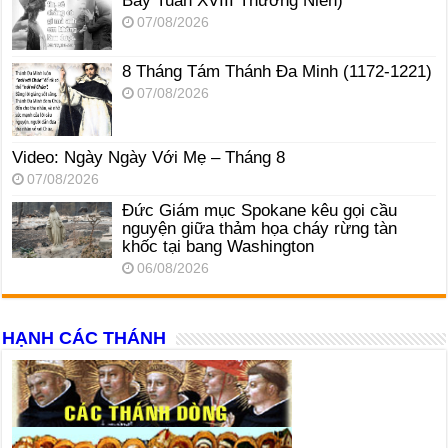
Bảy Tuần XVIII Thường Niên)
07/08/2026
8 Tháng Tám Thánh Ða Minh (1172-1221)
07/08/2026
Video: Ngày Ngày Với Mẹ – Tháng 8
07/08/2026
Đức Giám mục Spokane kêu gọi cầu
nguyện giữa thảm họa cháy rừng tàn
khốc tại bang Washington
06/08/2026
HẠNH CÁC THÁNH