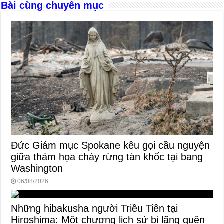
Bài cùng chuyên mục
k
Đức Giám mục Spokane kêu gọi cầu nguyện
giữa thảm họa cháy rừng tàn khốc tại bang
Washington
06/08/2026
Những hibakusha người Triều Tiên tại
Hiroshima: Một chương lịch sử bị lãng quên