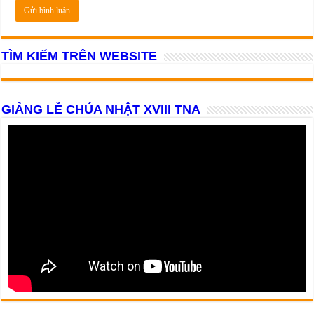
TÌM KIẾM TRÊN WEBSITE
GIẢNG LỄ CHÚA NHẬT XVIII TNA