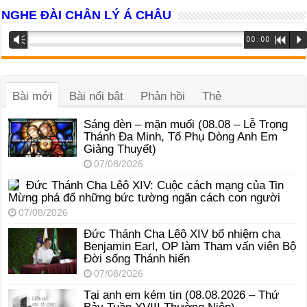
NGHE ĐÀI CHÂN LÝ Á CHÂU
Trình
Vm
00:00
R
P
phát
âm
thanh
Bài mới
Bài nổi bật
Phản hồi
Thẻ
Sáng đèn – mặn muối (08.08 – Lễ Trọng
Thánh Đa Minh, Tổ Phụ Dòng Anh Em
Giảng Thuyết)
07/08/2026
Đức Thánh Cha Lêô XIV: Cuộc cách mạng của Tin
Mừng phá đổ những bức tường ngăn cách con người
07/08/2026
Đức Thánh Cha Lêô XIV bổ nhiệm cha
Benjamin Earl, OP làm Tham vấn viên Bộ
Đời sống Thánh hiến
07/08/2026
Tại anh em kém tin (08.08.2026 – Thứ