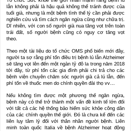
Tổ chức Sức khỏe thế giới nhấn mạnh rằng bệnh lú
lẫn không phải là hậu quả không thể tránh được của
tuổi già, nhưng là một bệnh tình thể lý cần phải được
nghiên cứu và tìm cách ngăn ngừa cũng như chữa trị.
Dĩ nhiên, với con số người già nua tăng vọt trên toàn
trái đất, số người bệnh cũng có nguy cơ tăng vọt
theo.
Theo một tài liệu do tổ chức OMS phổ biến mới đây,
người ta sợ rằng phí tổn điều trị bệnh lú lẫn Alzheimer
sẽ tăng vọt lên đến một ngàn tỷ đô la trong năm 2018
tới đây, từ phí tổn các gia đình phải chi trả cho các
bệnh viện chuyên chăm sóc người già cả lú lẫn, đến
phí tổn về thuốc men do chính quyền đài thọ vv…
Nếu không tìm được một phương thế ngăn ngừa,
bệnh này có thể trở thành một vấn đề kinh tế lớn đối
với tất cả các hệ thống bảo hiểm sức khỏe công dân
của các chính quyền thế giới. Đó là chưa kể đến các
liên lụy tâm lý đối với thân nhân người bệnh. Liên
minh toàn quốc Italia về bệnh Alzheimer hoạt động