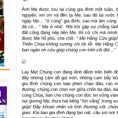
Ảnh Mẹ được lưu lại cùng gia đình một tuần, đ
nguyện, xin ơn và đền tạ Mẹ, sau đó lại rước
ngày Mẹ… “ở cùng” gia đình, sao mà ấm cúng l
đã có… “ Mẹ ở nhà”. Rồi khi gặp sự chẳng lành
đất cũng đang nép bên Mẹ, thì cớ chi mà mình
được Mẹ hộ phù, che chở. “
Mẹ Hằng Cứu giúp!
Thiên Chúa không vương chi tội lỗi. Mẹ Hằng C
ban ngàn ơn cứu giúp chúng con trên cõi đời…”
Lạy Mẹ! Chúng con đang lênh đênh trên biển đờ
đầy những cám dỗ gọi mời, những cạm bẫy bủa 
gia đình chúng con bao phen chao đảo, rạn n
đường, chúng con chơi vơi giữa chốn ba đào, bi
cùng Chúa, ban cho chúng con đức tin vững vàn
noi gương Mẹ, thưa hai tiếng “Xin vâng” trong su
giúp! Đầy khoan nhân và tình thương xót, chún
gian. Kìa bao gia đình đang tan nát, cầu xin nơ