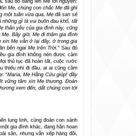
á, sau đó dâng lên Mẹ lời nguyện:
đón
Mẹ, chúng con chắc Mẹ đã ghi
ng một tuần vừa qua, Mẹ đã san sẻ
ả những gì là vui buồn đau khổ, tất
Mẹ thân yêu của gia đình này, cũng
 Mẹ. Bây giờ, Mẹ đi thăm gia đình
xin Mẹ vẫn ở lại đây, ở trong gia
n bên ngai Mẹ trên Trời.
” Sau đó
hiều gia đình không nén được cảm
ọi thủ tục đã hoàn tất, cuộc rước
 thiếu nhi đi đầu, ai ai cũng cầm
ẹ: “
Maria, Mẹ Hằng Cứu giúp! đầy
iết vững tâm xin Mẹ thương. Đoàn
thương xem đến, dắt chúng con tới
nến lung linh, cùng đoàn con sánh
 một gia đình khác, đang hân hoan
oài sân, nhưng vẫn xếp hàng đôi,