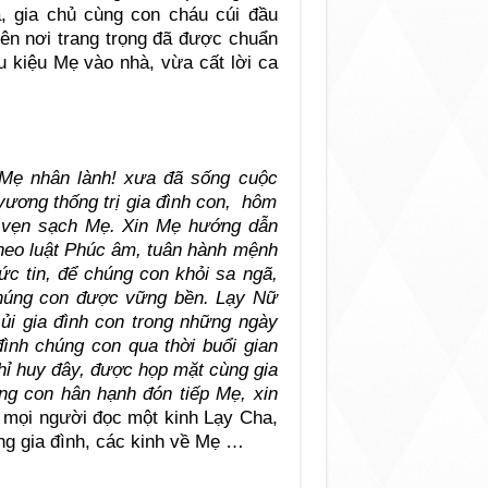
à, gia chủ cùng con cháu cúi đầu
lên nơi trang trọng đã được chuẩn
u kiệu Mẹ vào nhà, vừa cất lời ca
 Mẹ nhân lành! xưa đã sống cuộc
vương thống trị gia đình con, hôm
m vẹn sạch Mẹ. Xin Mẹ hướng dẫn
theo luật Phúc âm, tuân hành mệnh
ức tin, để chúng con khỏi sa ngã,
chúng con được vững bền. Lạy Nữ
ủi gia đình con trong những ngày
ình chúng con qua thời buổi gian
hỉ huy đây, được họp mặt cùng gia
ng con hân hạnh đón tiếp Mẹ, xin
mọi người đọc một kinh Lạy Cha,
ng gia đình, các kinh về Mẹ …