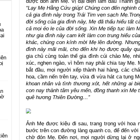
được đón ảnh Mẹ. Vị đại diện làm dấu Thánh gi
“Lạy Mẹ Hằng Cứu giúp! Chúng con đến nghinh 
cả gia đình này trong Trái Tim vẹn sạch Mẹ.Tro
đời sống của gia đình này, Mẹ đã thấu hiểu tất c
u
cả mọi éo le của đời sống. Xin Mẹ tiếp tục làm 
ọa
như gia đình này cam kết làm con trung hiếu của
ại
khác, chúng con kính mời Mẹ lên đường. Nhưng 
đình này mãi mãi, cho đến khi họ được quây quầ
gia chủ cùng toàn thể gia đình cúi chào Mẹ, n
iên
xúc, nghẹn ngào, vì hôm nay phải chia tay Mẹ. M
bị
bắt đầu, mọi người xếp thành hai hàng, các cháu
hoa, cầm nến trên tay, vừa đi vừa hát ca tụng M
khoan nhân và tình thương xót, hết những ai b
con nay thành tâm yêu mến, đồng thanh xin Mẹ 
àn
hờ
quê hương Thiên Đường…”
Ảnh Mẹ được kiệu đi sau, trang trọng với hoa 
bước trên con đường làng quanh co, để đến với
tiên
chờ đón Mẹ. Đến nơi, mọi người dừng lại ở ng