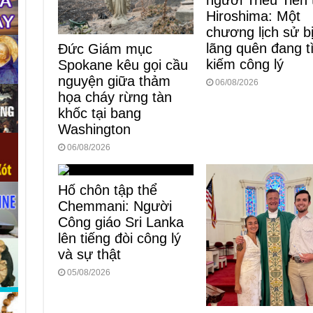
người Triều Tiên 
Hiroshima: Một
chương lịch sử b
lãng quên đang 
Đức Giám mục
kiếm công lý
Spokane kêu gọi cầu
nguyện giữa thảm
06/08/2026
họa cháy rừng tàn
khốc tại bang
Washington
06/08/2026
Hố chôn tập thể
Chemmani: Người
Công giáo Sri Lanka
lên tiếng đòi công lý
và sự thật
05/08/2026