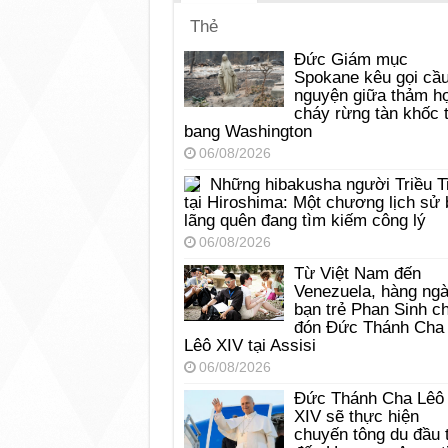
Thẻ
Đức Giám mục
Spokane kêu gọi cầ
nguyện giữa thảm h
cháy rừng tàn khốc t
bang Washington
06/08/2026
Những hibakusha người Triều T
tại Hiroshima: Một chương lịch sử 
lãng quên đang tìm kiếm công lý
06/08/2026
Từ Việt Nam đến
Venezuela, hàng ng
bạn trẻ Phan Sinh c
đón Đức Thánh Cha
Lêô XIV tại Assisi
06/08/2026
Đức Thánh Cha Lêô
XIV sẽ thực hiện
chuyến tông du đầu 