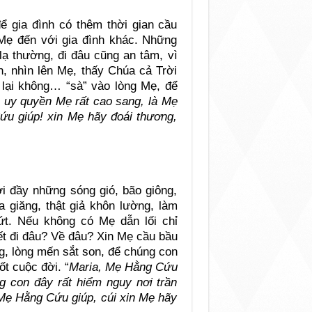
ể gia đình có thêm thời gian cầu
 Mẹ đến với gia đình khác. Những
ạ thường, đi đâu cũng an tâm, vì
, nhìn lên Mẹ, thấy Chúa cả Trời
 lại không… “sà” vào lòng Mẹ, để
 uy quyền Mẹ rất cao sang, là Mẹ
ứu giúp! xin Mẹ hãy đoái thương,
i đầy những sóng gió, bão giông,
giăng, thật giả khôn lường, làm
ứt. Nếu không có Mẹ dẫn lối chỉ
ết đi đâu? Về đâu? Xin Mẹ cầu bầu
g, lòng mến sắt son, để chúng con
ốt cuộc đời. “
Maria, Mẹ Hằng Cứu
g con đây rất hiểm nguy nơi trần
i Mẹ Hằng Cứu giúp, cúi xin Mẹ hãy