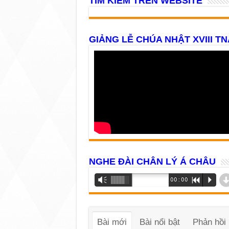
TÌM KIẾM TRÊN WEBSITE
GIẢNG LỄ CHÚA NHẬT XVIII TN
NGHE ĐÀI CHÂN LÝ Á CHÂU
Trình
Vm
00:00
R
P
phát
âm
thanh
Bài mới
Bài nổi bật
Phản hồi