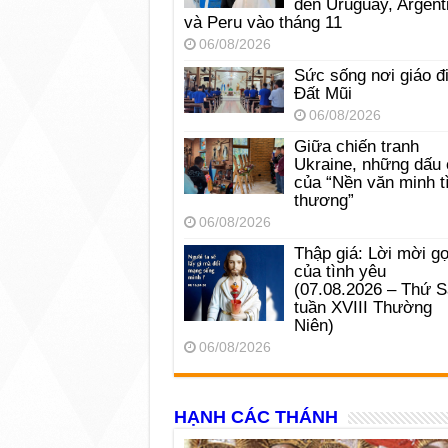
đến Uruguay, Argent
và Peru vào tháng 11
06/08/2026
Sức sống nơi giáo đ
Đất Mũi
06/08/2026
Giữa chiến tranh
Ukraine, những dấu 
của “Nền văn minh t
thương”
06/08/2026
Thập giá: Lời mời gọ
của tình yêu
(07.08.2026 – Thứ 
tuần XVIII Thường
Niên)
06/08/2026
HẠNH CÁC THÁNH