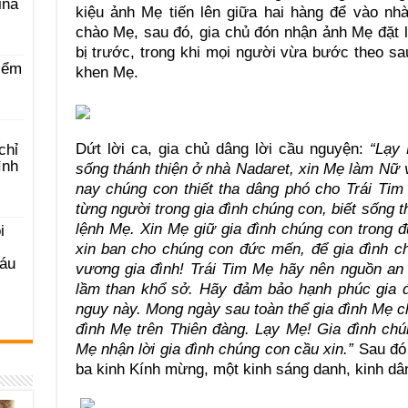
ina
kiệu ảnh Mẹ tiến lên giữa hai hàng để vào nh
chào Mẹ, sau đó, gia chủ đón nhận ảnh Mẹ đặt 
bị trước, trong khi mọi người vừa bước theo sa
iểm
khen Mẹ.
Dứt lời ca, gia chủ dâng lời cầu nguyện:
“Lạy
chỉ
ình
sống thánh thiện ở nhà Nadaret, xin Mẹ làm Nữ 
nay chúng con thiết tha dâng phó cho Trái Ti
từng người trong gia đình chúng con, biết sống 
lệnh Mẹ. Xin Mẹ giữ gia đình chúng con trong đ
i
xin ban cho chúng con đức mến, để gia đình 
Sáu
vương gia đình! Trái Tim Mẹ hãy nên nguồn an 
lầm than khổ sở. Hãy đảm bảo hạnh phúc gia đ
nguy này. Mong ngày sau toàn thể gia đình Mẹ c
đình Mẹ trên Thiên đàng. Lạy Mẹ! Gia đình chú
Mẹ nhận lời gia đình chúng con cầu xin.”
Sau đó 
ba kinh Kính mừng, một kinh sáng danh, kinh dâ