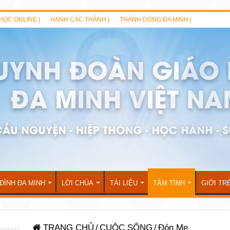
HỌC ONLINE |
HẠNH CÁC THÁNH |
THÁNH DÒNG ĐA MINH |
 ĐÌNH ĐA MINH
LỜI CHÚA
TÀI LIỆU
TÂM TÌNH
GIỚI TR
TRANG CHỦ
/
CUỘC SỐNG
/
Đón Mẹ