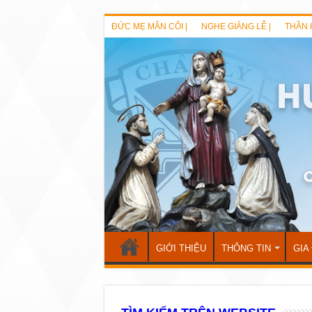
ĐỨC MẸ MÂN CÔI |
NGHE GIẢNG LỄ |
THẦN 
GIỚI THIỆU
THÔNG TIN
GIA