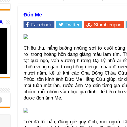
Đón Mẹ
A
Facebook
Twitter
Stumbleupon
Chiều thu, nắng buông những sợi tơ cuối cùng 
rơi trong hoàng hôn đang giăng màu lam tím. 
tạt qua ngõ, vấn vương hương Dạ Lý nhà ai nồ
chiều vọng ngân, trong tiếng í ới gọi nhau đi 
mười năm, kể từ khi các Cha Dòng Chúa Cứu 
Phúc, tôn kính ảnh Đức Mẹ Hằng Cứu giúp, từ đ
mỗi tuần một lần, rước ảnh Mẹ đến từng gia đì
nhóm, mỗi nhóm vài chục gia đình, để tiện cho v
d
được đón ảnh Mẹ.
Trời đã tối hẳn, đúng giờ quy định, mọi người tậ