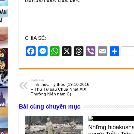
ban cho muôn phúc lành.”
CHIA SẺ:
F
M
W
X
T
Vi
E
S
a
e
h
hr
b
m
h
c
ss
at
e
er
ail
ar
e
e
s
a
e
Hình sau
Tỉnh thức – ý thức (19.10.2016
b
n
A
d
– Thứ Tư sau Chúa Nhật XIX
Thường Niên năm C)
o
g
p
s
Bài cùng chuyên mục
o
er
p
k
Những hibakush