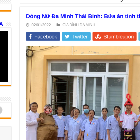
Dòng Nữ Đa Minh Thái Bình: Bữa ăn tình 
A
02/01/2022
GIA ĐÌNH ĐA MINH
Facebook
Twitter
Stumbleupon
d