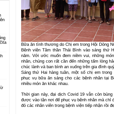
n
yên
ống
Zita
Bữa ăn tình thương do Chị em trong Hội Dòng N
Bệnh viện Tâm thần Thái Bình vào sáng thứ H
năm. Với ước muốn đem niềm vui, những món
nh
nhân, chúng con rất cần đến những tấm lòng h
chúc lành và ban bình an xuống trên gia đình quý
Sáng thứ Hai hàng tuần, một số chị em trong
phục vụ bữa ăn sáng cho các bệnh nhân tại B
nhiều món ăn khác nhau.
Từ
Thời gian này, đại dịch Covid 19 vẫn còn bùn
được vào tận nơi để phục vụ bệnh nhân mà chỉ 
đó các nhân viên trong bệnh viện tiếp nhận rồi 