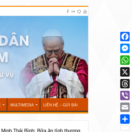
Face
Mess
What
X
Thre
Viber
Ẻ
MULTIMEDIA
LIÊN HỆ – GỬI BÀI
Emai
Shar
Minh Thái Bình: Bữa ăn tình thương