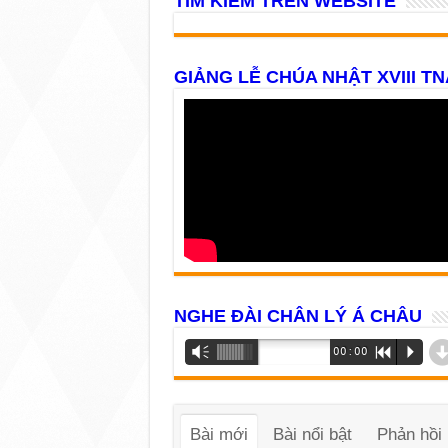
TÌM KIẾM TRÊN WEBSITE
GIẢNG LỄ CHÚA NHẬT XVIII TN
NGHE ĐÀI CHÂN LÝ Á CHÂU
Trình
Vm
00:00
R
P
phát
âm
thanh
Bài mới
Bài nổi bật
Phản hồi