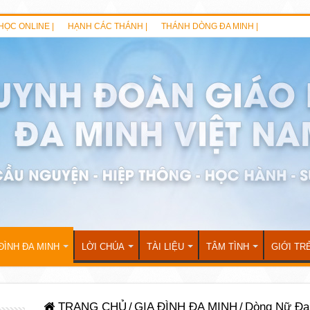
HỌC ONLINE |
HẠNH CÁC THÁNH |
THÁNH DÒNG ĐA MINH |
ĐÌNH ĐA MINH
LỜI CHÚA
TÀI LIỆU
TÂM TÌNH
GIỚI TR
TRANG CHỦ
/
GIA ĐÌNH ĐA MINH
/
Dòng Nữ Đa 