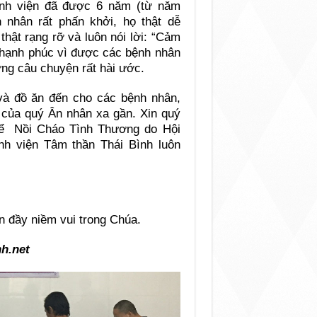
ệnh viện đã được 6 năm (từ năm
 nhân rất phấn khởi, họ thật dễ
thật rạng rỡ và luôn nói lời: “Cảm
hạnh phúc vì được các bệnh nhân
ng câu chuyện rất hài ước.
à đồ ăn đến cho các bệnh nhân,
 của quý Ân nhân xa gần. Xin quý
 để Nồi Cháo Tình Thương do Hội
h viện Tâm thần Thái Bình luôn
n đầy niềm vui trong Chúa.
h.net