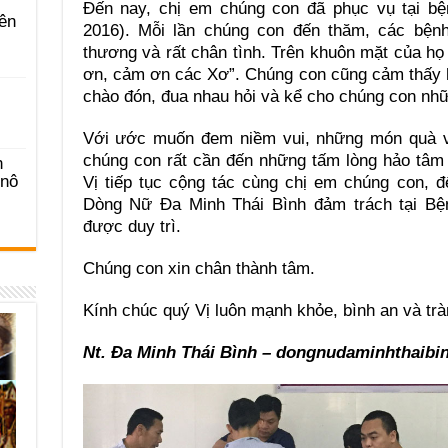
Đến nay, chị em chúng con đã phục vụ tại b
ên
2016). Mỗi lần chúng con đến thăm, các bệnh
thương và rất chân tình. Trên khuôn mặt của họ 
ơn, cảm ơn các Xơ”. Chúng con cũng cảm thấy 
chào đón, đua nhau hỏi và kể cho chúng con nhữ
Với ước muốn đem niềm vui, những món quà v
chúng con rất cần đến những tấm lòng hảo tâm
n
-nô
Vị tiếp tục cộng tác cùng chị em chúng con,
Dòng Nữ Đa Minh Thái Bình đảm trách tại Bện
được duy trì.
Chúng con xin chân thành tâm.
Kính chúc quý Vị luôn mạnh khỏe, bình an và trà
Nt. Đa Minh Thái Bình – dongnudaminhthaibin