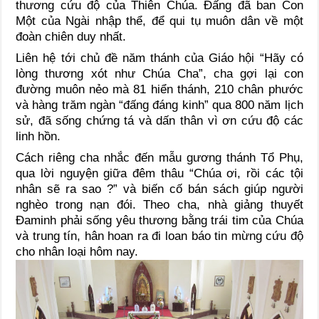
thương cứu độ của Thiên Chúa. Đấng đã ban Con
Một của Ngài nhập thể, để qui tụ muôn dân về một
đoàn chiên duy nhất.
Liên hệ tới chủ đề năm thánh của Giáo hội “Hãy có
lòng thương xót như Chúa Cha”, cha gợi lại con
đường muôn nẻo mà 81 hiển thánh, 210 chân phước
và hàng trăm ngàn “đấng đáng kinh” qua 800 năm lịch
sử, đã sống chứng tá và dấn thân vì ơn cứu độ các
linh hồn.
Cách riêng cha nhắc đến mẫu gương thánh Tổ Phụ,
qua lời nguyện giữa đêm thâu “Chúa ơi, rồi các tội
nhân sẽ ra sao ?” và biến cố bán sách giúp người
nghèo trong nạn đói. Theo cha, nhà giảng thuyết
Đaminh phải sống yêu thương bằng trái tim của Chúa
và trung tín, hân hoan ra đi loan báo tin mừng cứu độ
cho nhân loại hôm nay.