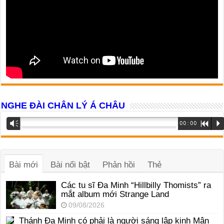
NGHE ĐÀI CHÂN LÝ Á CHÂU
Trình
Vm
00:00
R
P
phát
âm
thanh
Bài mới
Bài nổi bật
Phản hồi
Thẻ
Các tu sĩ Đa Minh “Hillbilly Thomists” ra
mắt album mới Strange Land
09/08/2026
Thánh Đa Minh có phải là người sáng lập kinh Mân