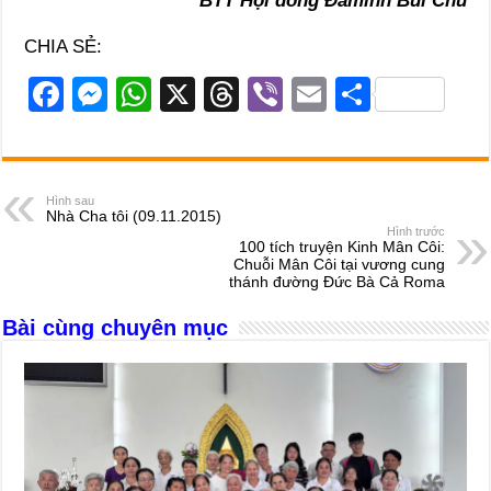
BTT Hội dòng Đaminh Bùi Chu
CHIA SẺ:
F
M
W
X
T
Vi
E
S
a
e
h
hr
b
m
h
c
ss
at
e
er
ail
ar
e
e
s
a
e
Hình sau
Nhà Cha tôi (09.11.2015)
b
n
A
d
Hình trước
100 tích truyện Kinh Mân Côi:
o
g
p
s
Chuỗi Mân Côi tại vương cung
thánh đường Đức Bà Cả Roma
o
er
p
Bài cùng chuyên mục
k